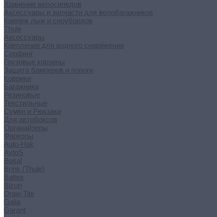
Хранение велосипедов
Аксессуары и запчасти для велобагажников
Крепеж лыж и сноубордов
Thule
Аксессуары
Крепления для водного снаряжения
Серфинг
Грузовые корзины
Защита бамперов и пороги
Коврики
Багажника
Резиновые
Текстильные
Сумки и Рюкзаки
Для автобоксов
Органайзеры
Фаркопы
Auto-Hak
AvtoS
Bosal
Brink (Thule)
Baltex
Bizon
Draw-Tite
Galia
Garant