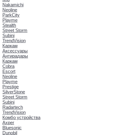
Nakamichi
Neoline
ParkCity
Playme
Stealth
Street Storm
Subini
TrendVision
Каркам
Аксессуары
Антирадары
Каркам
Cobra
Escort
Neoline
Playme
Prestige
SilverStone
Street Storm
Subini
Radartech
TrendVision
Комбо устройства
Axper
Bluesonic
Dunobil