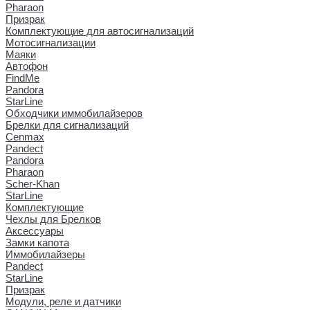
Pharaon
Призрак
Комплектующие для автосигнализаций
Мотосигнализации
Маяки
Автофон
FindMe
Pandora
StarLine
Обходчики иммобилайзеров
Брелки для сигнализаций
Cenmax
Pandect
Pandora
Pharaon
Scher-Khan
StarLine
Комплектующие
Чехлы для Брелков
Аксессуары
Замки капота
Иммобилайзеры
Pandect
StarLine
Призрак
Модули, реле и датчики