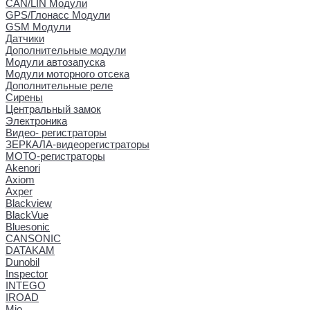
CAN/LIN Модули
GPS/Глонасс Модули
GSM Модули
Датчики
Дополнительные модули
Модули автозапуска
Модули моторного отсека
Дополнительные реле
Сирены
Центральный замок
Электроника
Видео- регистраторы
ЗЕРКАЛА-видеорегистраторы
МОТО-регистраторы
Akenori
Axiom
Axper
Blackview
BlackVue
Bluesonic
CANSONIC
DATAKAM
Dunobil
Inspector
INTEGO
IROAD
Mio