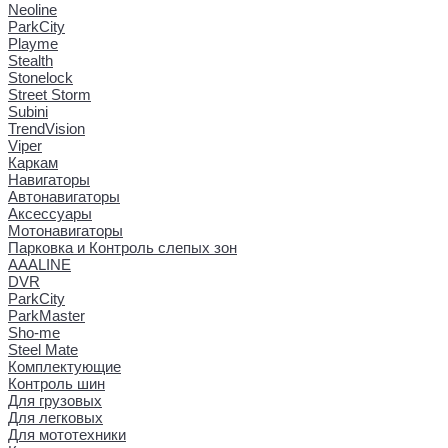
Neoline
ParkCity
Playme
Stealth
Stonelock
Street Storm
Subini
TrendVision
Viper
Каркам
Навигаторы
Автонавигаторы
Аксессуары
Мотонавигаторы
Парковка и Контроль слепых зон
AAALINE
DVR
ParkCity
ParkMaster
Sho-me
Steel Mate
Комплектующие
Контроль шин
Для грузовых
Для легковых
Для мототехники