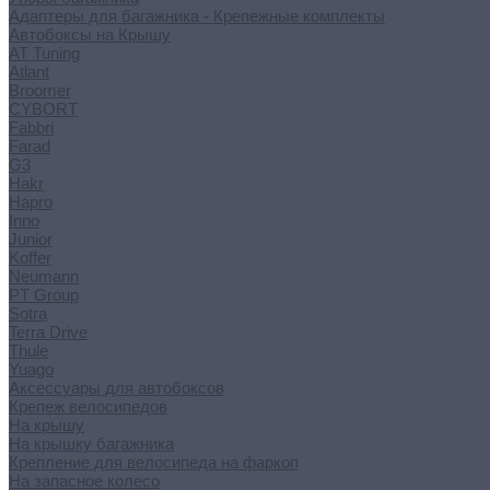
Адаптеры для багажника - Крепежные комплекты
Автобоксы на Крышу
AT Tuning
Atlant
Broomer
CYBORT
Fabbri
Farad
G3
Hakr
Hapro
Inno
Junior
Koffer
Neumann
PT Group
Sotra
Terra Drive
Thule
Yuago
Аксессуары для автобоксов
Крепеж велосипедов
На крышу
На крышку багажника
Крепление для велосипеда на фаркоп
На запасное колесо