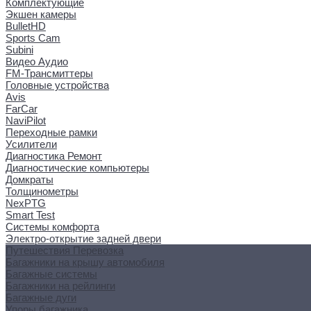
Комплектующие
Экшен камеры
BulletHD
Sports Cam
Subini
Видео Аудио
FM-Трансмиттеры
Головные устройства
Avis
FarCar
NaviPilot
Переходные рамки
Усилители
Диагностика Ремонт
Диагностические компьютеры
Домкраты
Толщинометры
NexPTG
Smart Test
Системы комфорта
Электро-открытие задней двери
Путешествия Перевозка
Багажники на крышу автомобиля
Багажные системы
Багажники на рейлинги
Багажные дуги
Упоры багажника