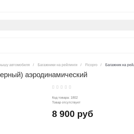
крышу автомобиля
/
Багажники на рейлинги
/
Ficopro
/
Багажник на рей
(Черный) аэродинамический
Код товара:
1802
Товар отсутствует
8 900 руб