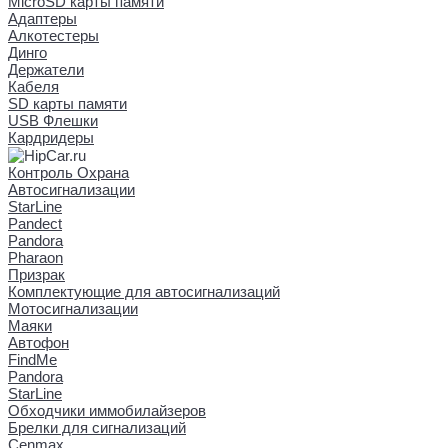
MicroSD карты памяти
Адаптеры
Алкотестеры
Динго
Держатели
Кабеля
SD карты памяти
USB Флешки
Кардридеры
Контроль Охрана
Автосигнализации
StarLine
Pandect
Pandora
Pharaon
Призрак
Комплектующие для автосигнализаций
Мотосигнализации
Маяки
Автофон
FindMe
Pandora
StarLine
Обходчики иммобилайзеров
Брелки для сигнализаций
Cenmax