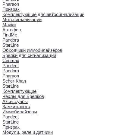
Pharaon
Призрак
Комплектующие для автосигнализаций
Мотосигнализации
Маяки
Автофон
FindMe
Pandora
StarLine
Обходчики иммобилайзеров
Брелки для сигнализаций
Cenmax
Pandect
Pandora
Pharaon
Scher-Khan
StarLine
Комплектующие
Чехлы для Брелков
Аксессуары
Замки капота
Иммобилайзеры
Pandect
StarLine
Призрак
Модули, реле и датчики