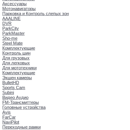
Аксессуары
Мотонавигаторы
Парковка и Контроль слепых зон
AAALINE
DVR
ParkCity
ParkMaster
Sho-me
Steel Mate
Комплектующие
Контроль шин
Для грузовых
Для легковых
Для мототехники
Комплектующие
Экшен камеры
BulletHD
Sports Cam
Subini
Видео Аудио
FM-Трансмиттеры
Головные устройства
Avis
FarCar
NaviPilot
Переходные рамки