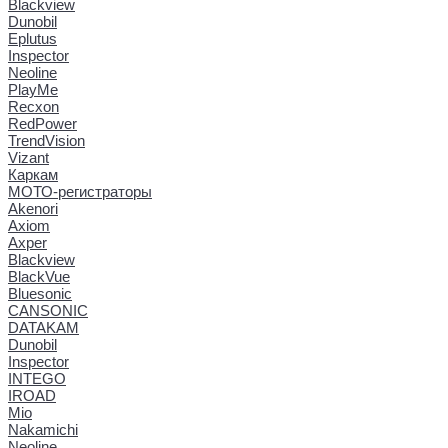
Blackview
Dunobil
Eplutus
Inspector
Neoline
PlayMe
Recxon
RedPower
TrendVision
Vizant
Каркам
МОТО-регистраторы
Akenori
Axiom
Axper
Blackview
BlackVue
Bluesonic
CANSONIC
DATAKAM
Dunobil
Inspector
INTEGO
IROAD
Mio
Nakamichi
Neoline