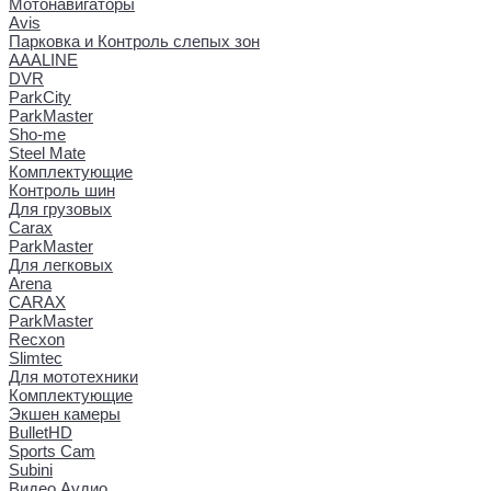
Мотонавигаторы
Avis
Парковка и Контроль слепых зон
AAALINE
DVR
ParkCity
ParkMaster
Sho-me
Steel Mate
Комплектующие
Контроль шин
Для грузовых
Carax
ParkMaster
Для легковых
Arena
CARAX
ParkMaster
Recxon
Slimtec
Для мототехники
Комплектующие
Экшен камеры
BulletHD
Sports Cam
Subini
Видео Аудио