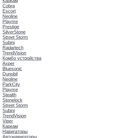
Каркам
Cobra
Escort
Neoline
Playme
Prestige
SilverStone
Street Storm
Subini
Radartech
TrendVision
Комбо устройства
Axper
Bluesonic
Dunobil
Neoline
ParkCity
Playme
Stealth
Stonelock
Street Storm
Subini
TrendVision
Viper
Каркам
Навигаторы
Автонавигаторы