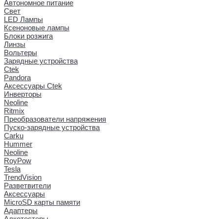
Автономное питание
Свет
LED Лампы
Ксеноновые лампы
Блоки розжига
Линзы
Вольтеры
Зарядные устройства
Ctek
Pandora
Аксессуары Ctek
Инверторы
Neoline
Ritmix
Преобразователи напряжения
Пуско-зарядные устройства
Carku
Hummer
Neoline
RoyPow
Tesla
TrendVision
Разветвители
Аксессуары
MicroSD карты памяти
Адаптеры
Алкотестеры