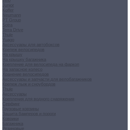
Inno
Junior
Koffer
Neumann
PT Group
Sotra
Terra Drive
Thule
Yuago
Аксессуары для автобоксов
Крепеж велосипедов
На крышу
На крышку багажника
Крепление для велосипеда на фаркоп
На запасное колесо
Хранение велосипедов
Аксессуары и запчасти для велобагажников
Крепеж лыж и сноубордов
Thule
Аксессуары
Крепления для водного снаряжения
Серфинг
Грузовые корзины
Защита бамперов и пороги
Коврики
Багажника
Резиновые