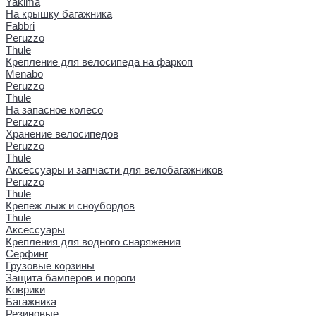
Yakima
На крышку багажника
Fabbri
Peruzzo
Thule
Крепление для велосипеда на фаркоп
Menabo
Peruzzo
Thule
На запасное колесо
Peruzzo
Хранение велосипедов
Peruzzo
Thule
Аксессуары и запчасти для велобагажников
Peruzzo
Thule
Крепеж лыж и сноубордов
Thule
Аксессуары
Крепления для водного снаряжения
Серфинг
Грузовые корзины
Защита бамперов и пороги
Коврики
Багажника
Резиновые