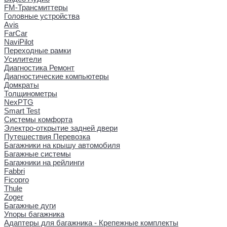
FM-Трансмиттеры
Головные устройства
Avis
FarCar
NaviPilot
Переходные рамки
Усилители
Диагностика Ремонт
Диагностические компьютеры
Домкраты
Толщинометры
NexPTG
Smart Test
Системы комфорта
Электро-открытие задней двери
Путешествия Перевозка
Багажники на крышу автомобиля
Багажные системы
Багажники на рейлинги
Fabbri
Ficopro
Thule
Zoger
Багажные дуги
Упоры багажника
Адаптеры для багажника - Крепежные комплекты