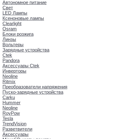
Автономное питание
Свет
LED Лампы
Ксеноновые лампы
Clearlight
Osram
Блоки розжига
Линзы
Вольтеры
Зарядные устройства
Ctek
Pandora
Аксессуары Ctek
Инверторы
Neoline
Ritmix
Преобразователи напряжения
Пуско-зарядные устройства
Carku
Hummer
Neoline
RoyPow
Tesla
TrendVision
Разветвители
Аксессуары