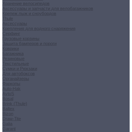
Хранение велосипедов
Аксессуары и запчасти для велобагажников
Крепеж лыж и сноубордов
Thule
Аксессуары
Крепления для водного снаряжения
Серфинг
Грузовые корзины
Защита бамперов и пороги
Коврики
Багажника
Резиновые
Текстильные
Сумки и Рюкзаки
Для автобоксов
Органайзеры
Фаркопы
Auto-Hak
AvtoS
Bosal
Brink (Thule)
Baltex
Bizon
Draw-Tite
Galia
Garant