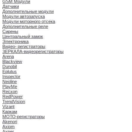
GSM Модули
Датчики
Дополнительные модули
Модули автозапуска
Модули моторного отсека
Дополнительные реле
Сирены
Центральный замок
Электроника
Видео- регистраторы
ЗЕРКАЛА-видеорегистраторы
Arena
Blackview
Dunobil
Eplutus
Inspector
Neoline
PlayMe
Recxon
RedPower
TrendVision
Vizant
Каркам
МОТО-регистраторы
Akenori
Axiom
Axper