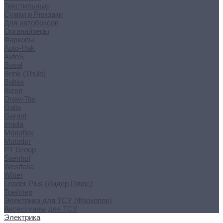
Текстильные
Сумки и Рюкзаки
Для автобоксов
Органайзеры
Фаркопы
Auto-Hak
AvtoS
Bosal
Brink (Thule)
Baltex
Bizon
Draw-Tite
Galia
Garant
Imiola
Monoflex
Motodor
PT Group
Steinhof
Westfalia
Witter
Leader Plus (Лидер Плюс)
Трейлер
Электрика для ТСУ (Фаркопов)
Аксессуары для ТСУ
Электрика