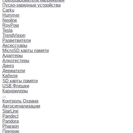
Пуско-зарядные устройства
Carku
Hummer
Neoline
RoyPow
Tesla
TrendVision
Разветвители
Аксессуары
MicroSD карты памяти
Адаптеры
Алкотестеры
Динго
Держатели
Кабеля
SD карты памяти
USB Флешки
Кардридеры
...
Контроль Охрана
Автосигнализации
StarLine
Pandect
Pandora
Pharaon
Призрак