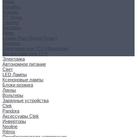
Imiola
Monoflex
Motodor
PT Group
Steinhof
Westfalia
Witter
Leader Plus (Лидер Плюс)
Трейлер
Электрика для ТСУ (Фаркопов)
Аксессуары для ТСУ
Электрика
Автономное питание
Свет
LED Лампы
Ксеноновые лампы
Блоки розжига
Линзы
Вольтеры
Зарядные устройства
Ctek
Pandora
Аксессуары Ctek
Инверторы
Neoline
Ritmix
Преобразователи напряжения