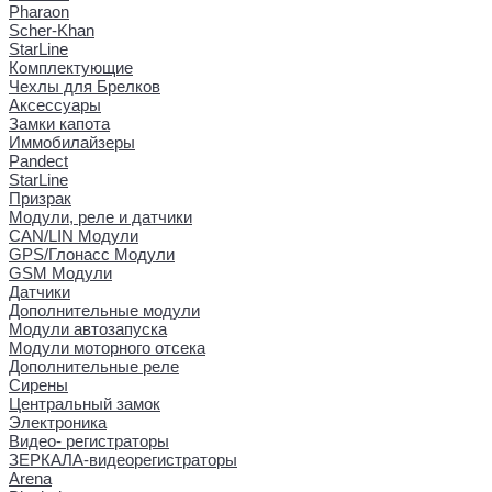
Pharaon
Scher-Khan
StarLine
Комплектующие
Чехлы для Брелков
Аксессуары
Замки капота
Иммобилайзеры
Pandect
StarLine
Призрак
Модули, реле и датчики
CAN/LIN Модули
GPS/Глонасс Модули
GSM Модули
Датчики
Дополнительные модули
Модули автозапуска
Модули моторного отсека
Дополнительные реле
Сирены
Центральный замок
Электроника
Видео- регистраторы
ЗЕРКАЛА-видеорегистраторы
Arena