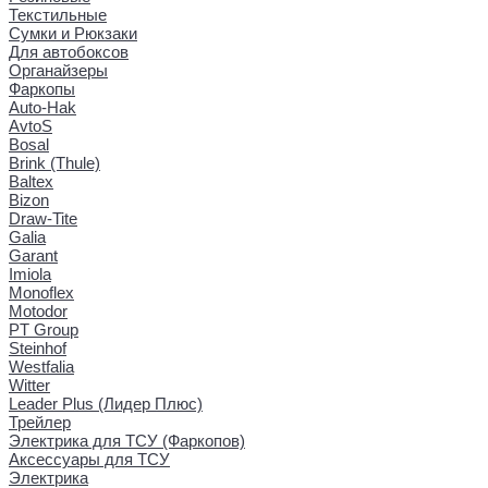
Текстильные
Сумки и Рюкзаки
Для автобоксов
Органайзеры
Фаркопы
Auto-Hak
AvtoS
Bosal
Brink (Thule)
Baltex
Bizon
Draw-Tite
Galia
Garant
Imiola
Monoflex
Motodor
PT Group
Steinhof
Westfalia
Witter
Leader Plus (Лидер Плюс)
Трейлер
Электрика для ТСУ (Фаркопов)
Аксессуары для ТСУ
Электрика