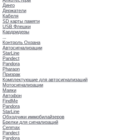
Динго
Держатели
Кабеля
SD карты памяти
USB Флешки
Кардридеры
...
Контроль Охрана
Автосигнализации
StarLine
Pandect
Pandora
Pharaon
Призрак
Комплектующие для автосигнализаций
Мотосигнализации
Маяки
Автофон
FindMe
Pandora
StarLine
Обходчики иммобилайзеров
Брелки для сигнализаций
Cenmax
Pandect
Pandora