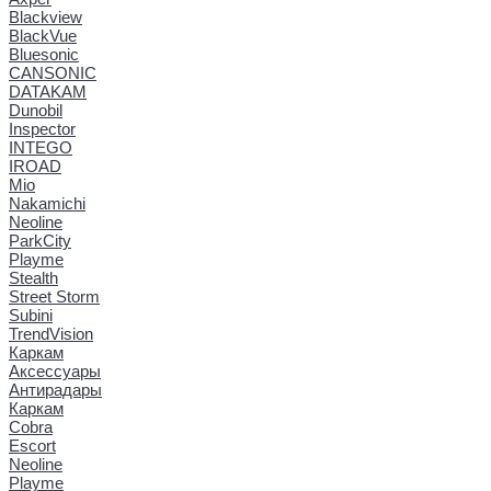
Blackview
BlackVue
Bluesonic
CANSONIC
DATAKAM
Dunobil
Inspector
INTEGO
IROAD
Mio
Nakamichi
Neoline
ParkCity
Playme
Stealth
Street Storm
Subini
TrendVision
Каркам
Аксессуары
Антирадары
Каркам
Cobra
Escort
Neoline
Playme