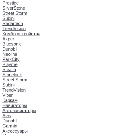
Prestige
SilverStone
Street Storm
Subini
Radartech
TrendVision
Комбо устройства
Axper
Bluesonic
Dunobil
Neoline
ParkCity
Playme
Stealth
Stonelock
Street Storm
Subini
TrendVision
Viper
Каркам
Навигаторы
Автонавигаторы
Avis
Dunobil
Garmin
Аксессуары