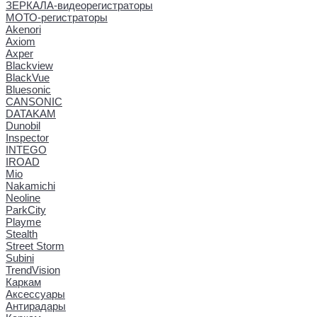
ЗЕРКАЛА-видеорегистраторы
МОТО-регистраторы
Akenori
Axiom
Axper
Blackview
BlackVue
Bluesonic
CANSONIC
DATAKAM
Dunobil
Inspector
INTEGO
IROAD
Mio
Nakamichi
Neoline
ParkCity
Playme
Stealth
Street Storm
Subini
TrendVision
Каркам
Аксессуары
Антирадары