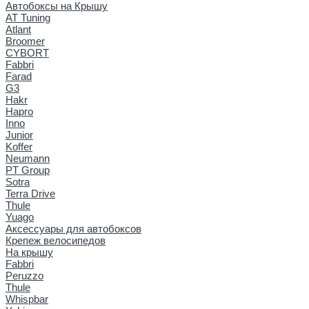
Автобоксы на Крышу
AT Tuning
Atlant
Broomer
CYBORT
Fabbri
Farad
G3
Hakr
Hapro
Inno
Junior
Koffer
Neumann
PT Group
Sotra
Terra Drive
Thule
Yuago
Аксессуары для автобоксов
Крепеж велосипедов
На крышу
Fabbri
Peruzzo
Thule
Whispbar