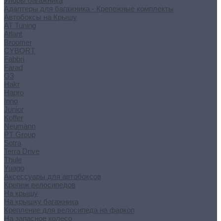
Упоры багажника
Адаптеры для багажника - Крепежные комплекты
Автобоксы на Крышу
AT Tuning
Atlant
Broomer
CYBORT
Fabbri
Farad
G3
Hakr
Hapro
Inno
Junior
Koffer
Neumann
PT Group
Sotra
Terra Drive
Thule
Yuago
Аксессуары для автобоксов
Крепеж велосипедов
На крышу
На крышку багажника
Крепление для велосипеда на фаркоп
На запасное колесо