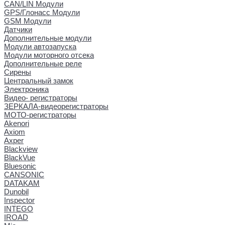
CAN/LIN Модули
GPS/Глонасс Модули
GSM Модули
Датчики
Дополнительные модули
Модули автозапуска
Модули моторного отсека
Дополнительные реле
Сирены
Центральный замок
Электроника
Видео- регистраторы
ЗЕРКАЛА-видеорегистраторы
МОТО-регистраторы
Akenori
Axiom
Axper
Blackview
BlackVue
Bluesonic
CANSONIC
DATAKAM
Dunobil
Inspector
INTEGO
IROAD