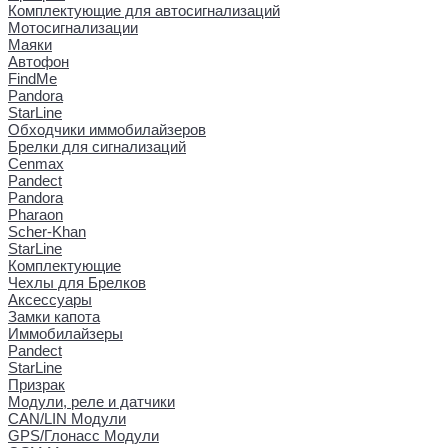
Комплектующие для автосигнализаций
Мотосигнализации
Маяки
Автофон
FindMe
Pandora
StarLine
Обходчики иммобилайзеров
Брелки для сигнализаций
Cenmax
Pandect
Pandora
Pharaon
Scher-Khan
StarLine
Комплектующие
Чехлы для Брелков
Аксессуары
Замки капота
Иммобилайзеры
Pandect
StarLine
Призрак
Модули, реле и датчики
CAN/LIN Модули
GPS/Глонасс Модули