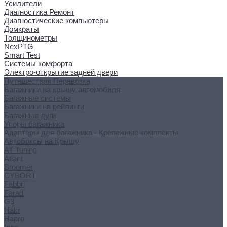
Усилители
Диагностика Ремонт
Диагностические компьютеры
Домкраты
Толщинометры
NexPTG
Smart Test
Системы комфорта
Электро-открытие задней двери
Путешествия Перевозка
Багажники на крышу автомобиля
Багажные системы
Багажники на рейлинги
Багажные дуги
Упоры багажника
Адаптеры для багажника - Крепежные комплекты
Автобоксы на Крышу
AT Tuning
Atlant
Broomer
CYBORT
Fabbri
Farad
G3
Hakr
Hapro