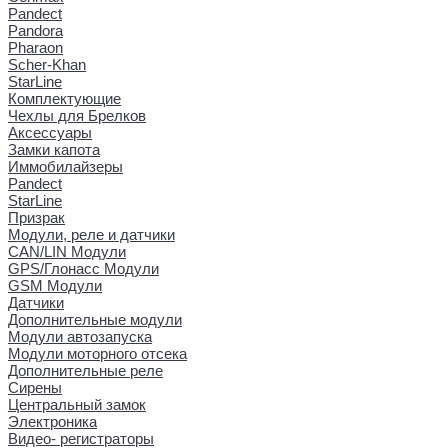
Pandect
Pandora
Pharaon
Scher-Khan
StarLine
Комплектующие
Чехлы для Брелков
Аксессуары
Замки капота
Иммобилайзеры
Pandect
StarLine
Призрак
Модули, реле и датчики
CAN/LIN Модули
GPS/Глонасс Модули
GSM Модули
Датчики
Дополнительные модули
Модули автозапуска
Модули моторного отсека
Дополнительные реле
Сирены
Центральный замок
Электроника
Видео- регистраторы