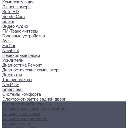
Комплектующие
Экшен камеры
BulletHD
Sports Cam
Subini
Видео Аудио
FM-Трансмиттеры
Головные устройства
Avis
FarCar
NaviPilot
Переходные рамки
Усилители
Диагностика Ремонт
Диагностические компьютеры
Домкраты
Толщинометры
NexPTG
Smart Test
Системы комфорта
Электро-открытие задней двери
Путешествия Перевозка
Багажники на крышу автомобиля
Багажные системы
Багажники на рейлинги
Багажные дуги