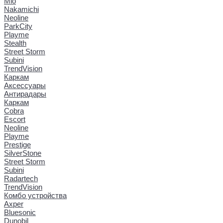
Mio
Nakamichi
Neoline
ParkCity
Playme
Stealth
Street Storm
Subini
TrendVision
Каркам
Аксессуары
Антирадары
Каркам
Cobra
Escort
Neoline
Playme
Prestige
SilverStone
Street Storm
Subini
Radartech
TrendVision
Комбо устройства
Axper
Bluesonic
Dunobil