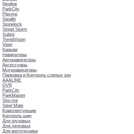
Neoline
ParkCity
Playme
Stealth
Stonelock
Street Storm
Subini
TrendVision
Viper
Каркам
Навигаторы
Автонавигаторы
Аксессуары
Мотонавигаторы
Парковка и Контроль слепых зон
AAALINE
DVR
ParkCity
ParkMaster
Sho-me
Steel Mate
Комплектующие
Контроль шин
Для грузовых
Для легковых
Для мототехники