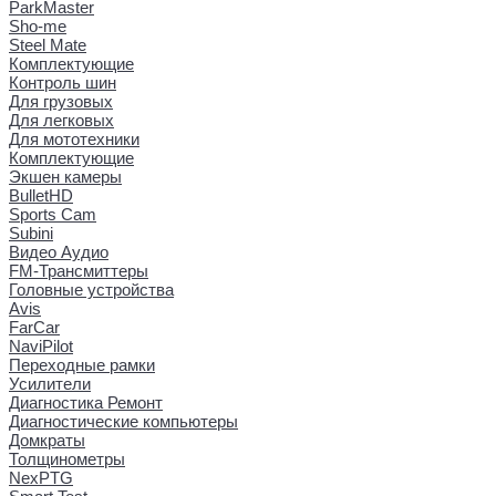
ParkMaster
Sho-me
Steel Mate
Комплектующие
Контроль шин
Для грузовых
Для легковых
Для мототехники
Комплектующие
Экшен камеры
BulletHD
Sports Cam
Subini
Видео Аудио
FM-Трансмиттеры
Головные устройства
Avis
FarCar
NaviPilot
Переходные рамки
Усилители
Диагностика Ремонт
Диагностические компьютеры
Домкраты
Толщинометры
NexPTG