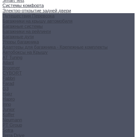
Smart Test
Системы комфорта
Электро-открытие задней двери
Путешествия Перевозка
Багажники на крышу автомобиля
Багажные системы
Багажники на рейлинги
Багажные дуги
Упоры багажника
Адаптеры для багажника - Крепежные комплекты
Автобоксы на Крышу
AT Tuning
Atlant
Broomer
CYBORT
Fabbri
Farad
G3
Hakr
Hapro
Inno
Junior
Koffer
Neumann
PT Group
Sotra
Terra Drive