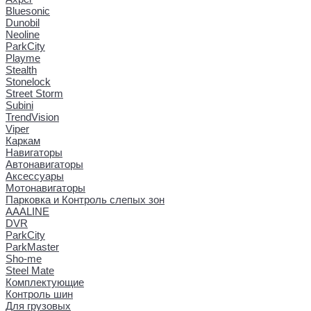
Bluesonic
Dunobil
Neoline
ParkCity
Playme
Stealth
Stonelock
Street Storm
Subini
TrendVision
Viper
Каркам
Навигаторы
Автонавигаторы
Аксессуары
Мотонавигаторы
Парковка и Контроль слепых зон
AAALINE
DVR
ParkCity
ParkMaster
Sho-me
Steel Mate
Комплектующие
Контроль шин
Для грузовых