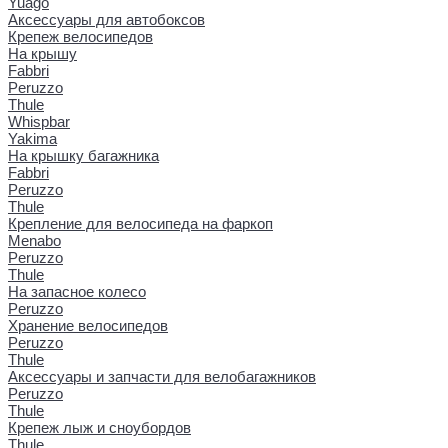
Yuago
Аксессуары для автобоксов
Крепеж велосипедов
На крышу
Fabbri
Peruzzo
Thule
Whispbar
Yakima
На крышку багажника
Fabbri
Peruzzo
Thule
Крепление для велосипеда на фаркоп
Menabo
Peruzzo
Thule
На запасное колесо
Peruzzo
Хранение велосипедов
Peruzzo
Thule
Аксессуары и запчасти для велобагажников
Peruzzo
Thule
Крепеж лыж и сноубордов
Thule