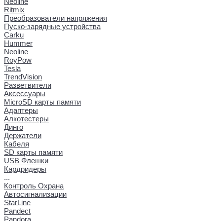
Neoline
Ritmix
Преобразователи напряжения
Пуско-зарядные устройства
Carku
Hummer
Neoline
RoyPow
Tesla
TrendVision
Разветвители
Аксессуары
MicroSD карты памяти
Адаптеры
Алкотестеры
Динго
Держатели
Кабеля
SD карты памяти
USB Флешки
Кардридеры
...
Контроль Охрана
Автосигнализации
StarLine
Pandect
Pandora