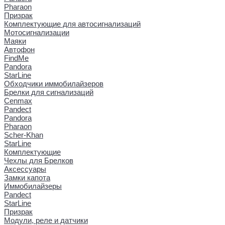
Pharaon
Призрак
Комплектующие для автосигнализаций
Мотосигнализации
Маяки
Автофон
FindMe
Pandora
StarLine
Обходчики иммобилайзеров
Брелки для сигнализаций
Cenmax
Pandect
Pandora
Pharaon
Scher-Khan
StarLine
Комплектующие
Чехлы для Брелков
Аксессуары
Замки капота
Иммобилайзеры
Pandect
StarLine
Призрак
Модули, реле и датчики