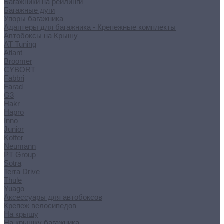
Багажники на рейлинги
Багажные дуги
Упоры багажника
Адаптеры для багажника - Крепежные комплекты
Автобоксы на Крышу
AT Tuning
Atlant
Broomer
CYBORT
Fabbri
Farad
G3
Hakr
Hapro
Inno
Junior
Koffer
Neumann
PT Group
Sotra
Terra Drive
Thule
Yuago
Аксессуары для автобоксов
Крепеж велосипедов
На крышу
На крышку багажника