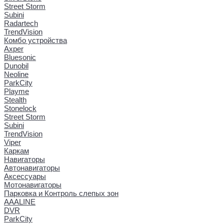
Street Storm
Subini
Radartech
TrendVision
Комбо устройства
Axper
Bluesonic
Dunobil
Neoline
ParkCity
Playme
Stealth
Stonelock
Street Storm
Subini
TrendVision
Viper
Каркам
Навигаторы
Автонавигаторы
Аксессуары
Мотонавигаторы
Парковка и Контроль слепых зон
AAALINE
DVR
ParkCity