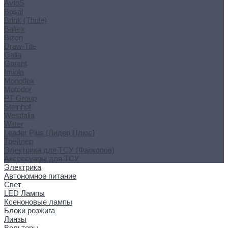
AvtoS
Bosal
Brink (Thule)
Baltex
Bizon
Draw-Tite
Galia
Garant
Imiola
Monoflex
Motodor
PT Group
Steinhof
Westfalia
Witter
Leader Plus (Лидер Плюс)
Трейлер
Электрика для ТСУ (Фаркопов)
Аксессуары для ТСУ
Электрика
Автономное питание
Свет
LED Лампы
Ксеноновые лампы
Блоки розжига
Линзы
Вольтеры