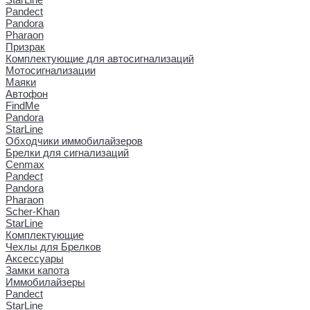
Pandect
Pandora
Pharaon
Призрак
Комплектующие для автосигнализаций
Мотосигнализации
Маяки
Автофон
FindMe
Pandora
StarLine
Обходчики иммобилайзеров
Брелки для сигнализаций
Cenmax
Pandect
Pandora
Pharaon
Scher-Khan
StarLine
Комплектующие
Чехлы для Брелков
Аксессуары
Замки капота
Иммобилайзеры
Pandect
StarLine