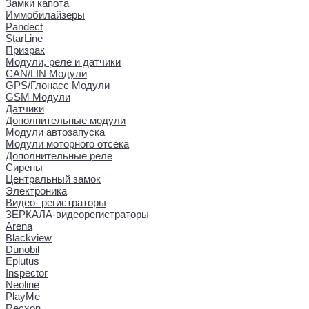
Замки капота
Иммобилайзеры
Pandect
StarLine
Призрак
Модули, реле и датчики
CAN/LIN Модули
GPS/Глонасс Модули
GSM Модули
Датчики
Дополнительные модули
Модули автозапуска
Модули моторного отсека
Дополнительные реле
Сирены
Центральный замок
Электроника
Видео- регистраторы
ЗЕРКАЛА-видеорегистраторы
Arena
Blackview
Dunobil
Eplutus
Inspector
Neoline
PlayMe
Recxon