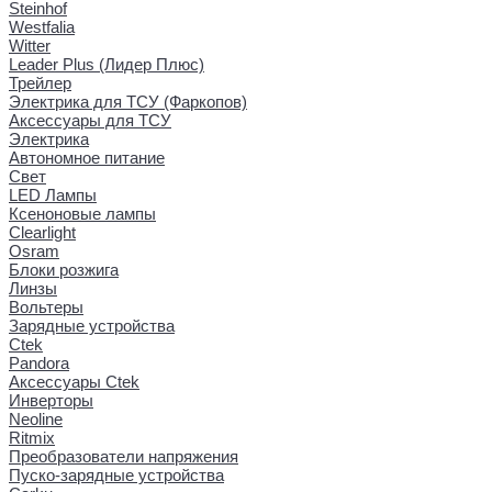
Steinhof
Westfalia
Witter
Leader Plus (Лидер Плюс)
Трейлер
Электрика для ТСУ (Фаркопов)
Аксессуары для ТСУ
Электрика
Автономное питание
Свет
LED Лампы
Ксеноновые лампы
Clearlight
Osram
Блоки розжига
Линзы
Вольтеры
Зарядные устройства
Ctek
Pandora
Аксессуары Ctek
Инверторы
Neoline
Ritmix
Преобразователи напряжения
Пуско-зарядные устройства