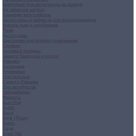
Крепление для велосипеда на фаркоп
На запасное колесо
Хранение велосипедов
Аксессуары и запчасти для велобагажников
Крепеж лыж и сноубордов
Thule
Аксессуары
Крепления для водного снаряжения
Серфинг
Грузовые корзины
Защита бамперов и пороги
Коврики
Багажника
Резиновые
Текстильные
Сумки и Рюкзаки
Для автобоксов
Органайзеры
Фаркопы
Auto-Hak
AvtoS
Bosal
Brink (Thule)
Baltex
Bizon
Draw-Tite