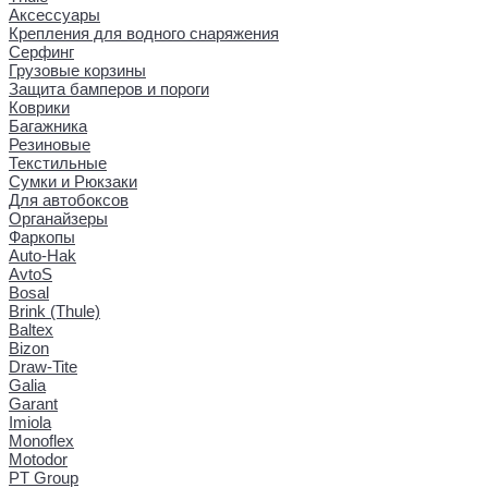
Аксессуары
Крепления для водного снаряжения
Серфинг
Грузовые корзины
Защита бамперов и пороги
Коврики
Багажника
Резиновые
Текстильные
Сумки и Рюкзаки
Для автобоксов
Органайзеры
Фаркопы
Auto-Hak
AvtoS
Bosal
Brink (Thule)
Baltex
Bizon
Draw-Tite
Galia
Garant
Imiola
Monoflex
Motodor
PT Group