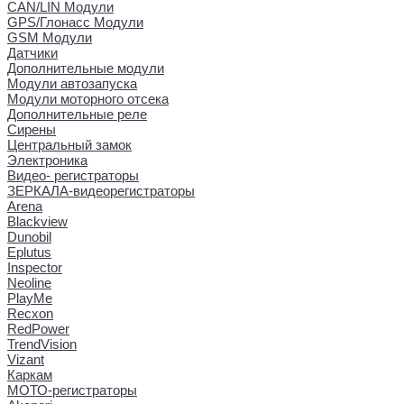
CAN/LIN Модули
GPS/Глонасс Модули
GSM Модули
Датчики
Дополнительные модули
Модули автозапуска
Модули моторного отсека
Дополнительные реле
Сирены
Центральный замок
Электроника
Видео- регистраторы
ЗЕРКАЛА-видеорегистраторы
Arena
Blackview
Dunobil
Eplutus
Inspector
Neoline
PlayMe
Recxon
RedPower
TrendVision
Vizant
Каркам
МОТО-регистраторы