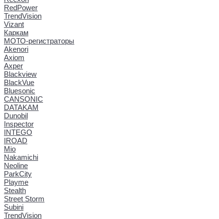
RedPower
TrendVision
Vizant
Каркам
МОТО-регистраторы
Akenori
Axiom
Axper
Blackview
BlackVue
Bluesonic
CANSONIC
DATAKAM
Dunobil
Inspector
INTEGO
IROAD
Mio
Nakamichi
Neoline
ParkCity
Playme
Stealth
Street Storm
Subini
TrendVision