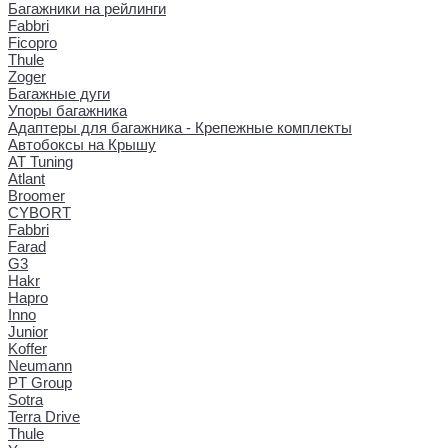
Багажники на рейлинги
Fabbri
Ficopro
Thule
Zoger
Багажные дуги
Упоры багажника
Адаптеры для багажника - Крепежные комплекты
Автобоксы на Крышу
AT Tuning
Atlant
Broomer
CYBORT
Fabbri
Farad
G3
Hakr
Hapro
Inno
Junior
Koffer
Neumann
PT Group
Sotra
Terra Drive
Thule