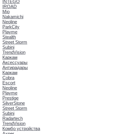
INTEGO
IROAD
Mio
Nakamichi
Neoline
ParkCity
Playme
Stealth
Street Storm
Subini
TrendVision
Каркам
Аксессуары
Антирадары
Каркам
Cobra
Escort
Neoline
Playme
Prestige
SilverStone
Street Storm
Subini
Radartech
TrendVision
Комбо устройства
Axper