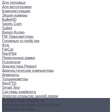
Для легковых
Для мототехники
Комплектующие
Экшен камеры
BulletHD
Sports Cam
Subini
Видео Аудио
FM-Трансмиттеры
Головные устройства
Avis
FarCar
NaviPilot
Переходные рамки
Усилители
Диагностика Ремонт
Диагностические компьютеры
Домкраты
Толщинометры
NexPTG
Smart Test
Системы комфорта
Электро-открытие задней двери
Путешествия Перевозка
Багажники на крышу автомобиля
Багажные системы