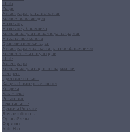
Thule
Yuago
Аксессуары для автобоксов
Крепеж велосипедов
На крышу
На крышку багажника
Крепление для велосипеда на фаркоп
На запасное колесо
Хранение велосипедов
Аксессуары и запчасти для велобагажников
Крепеж лыж и сноубордов
Thule
Аксессуары
Крепления для водного снаряжения
Серфинг
Грузовые корзины
Защита бамперов и пороги
Коврики
Багажника
Резиновые
Текстильные
Сумки и Рюкзаки
Для автобоксов
Органайзеры
Фаркопы
Auto-Hak