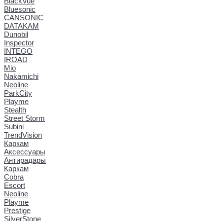
BlackVue
Bluesonic
CANSONIC
DATAKAM
Dunobil
Inspector
INTEGO
IROAD
Mio
Nakamichi
Neoline
ParkCity
Playme
Stealth
Street Storm
Subini
TrendVision
Каркам
Аксессуары
Антирадары
Каркам
Cobra
Escort
Neoline
Playme
Prestige
SilverStone