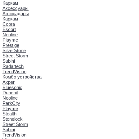
Каркам
Аксессуары
Антирадары
Каркам
Cobra
Escort
Neoline
Playme
Prestige
SilverStone
Street Storm
Subini
Radartech
TrendVision
Комбо устройства
Axper
Bluesonic
Dunobil
Neoline
ParkCity
Playme
Stealth
Stonelock
Street Storm
Subini
TrendVision