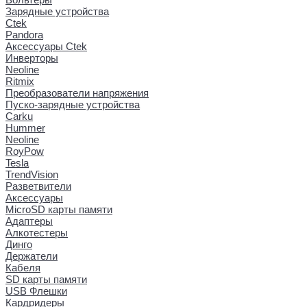
Зарядные устройства
Ctek
Pandora
Аксессуары Ctek
Инверторы
Neoline
Ritmix
Преобразователи напряжения
Пуско-зарядные устройства
Carku
Hummer
Neoline
RoyPow
Tesla
TrendVision
Разветвители
Аксессуары
MicroSD карты памяти
Адаптеры
Алкотестеры
Динго
Держатели
Кабеля
SD карты памяти
USB Флешки
Кардридеры