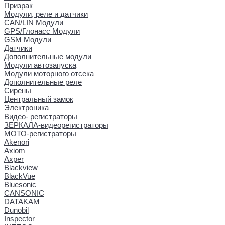
Призрак
Модули, реле и датчики
CAN/LIN Модули
GPS/Глонасс Модули
GSM Модули
Датчики
Дополнительные модули
Модули автозапуска
Модули моторного отсека
Дополнительные реле
Сирены
Центральный замок
Электроника
Видео- регистраторы
ЗЕРКАЛА-видеорегистраторы
МОТО-регистраторы
Akenori
Axiom
Axper
Blackview
BlackVue
Bluesonic
CANSONIC
DATAKAM
Dunobil
Inspector