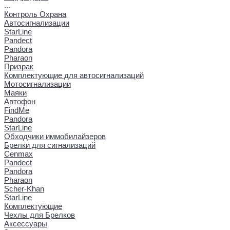
...
Контроль Охрана
Автосигнализации
StarLine
Pandect
Pandora
Pharaon
Призрак
Комплектующие для автосигнализаций
Мотосигнализации
Маяки
Автофон
FindMe
Pandora
StarLine
Обходчики иммобилайзеров
Брелки для сигнализаций
Cenmax
Pandect
Pandora
Pharaon
Scher-Khan
StarLine
Комплектующие
Чехлы для Брелков
Аксессуары