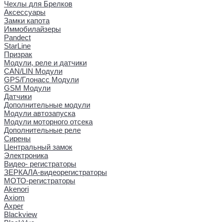
Чехлы для Брелков
Аксессуары
Замки капота
Иммобилайзеры
Pandect
StarLine
Призрак
Модули, реле и датчики
CAN/LIN Модули
GPS/Глонасс Модули
GSM Модули
Датчики
Дополнительные модули
Модули автозапуска
Модули моторного отсека
Дополнительные реле
Сирены
Центральный замок
Электроника
Видео- регистраторы
ЗЕРКАЛА-видеорегистраторы
МОТО-регистраторы
Akenori
Axiom
Axper
Blackview