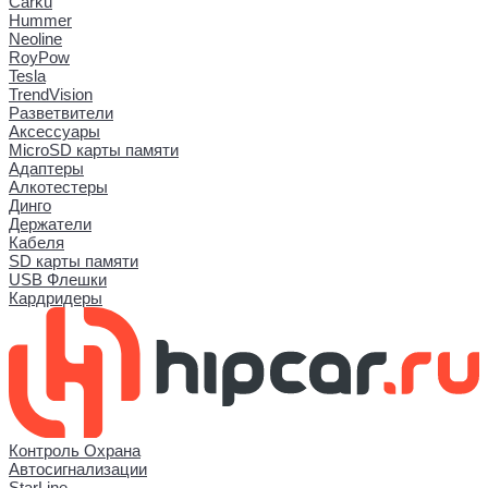
Carku
Hummer
Neoline
RoyPow
Tesla
TrendVision
Разветвители
Аксессуары
MicroSD карты памяти
Адаптеры
Алкотестеры
Динго
Держатели
Кабеля
SD карты памяти
USB Флешки
Кардридеры
Контроль Охрана
Автосигнализации
StarLine