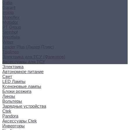
Galia
Garant
Imiola
Monoflex
Motodor
PT Group
Steinhof
Westfalia
Witter
Leader Plus (Лидер Плюс)
Трейлер
Электрика для ТСУ (Фаркопов)
Аксессуары для ТСУ
Электрика
Автономное питание
Свет
LED Лампы
Ксеноновые лампы
Блоки розжига
Линзы
Вольтеры
Зарядные устройства
Ctek
Pandora
Аксессуары Ctek
Инверторы