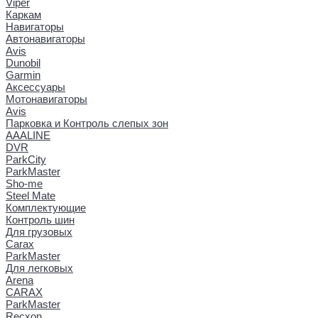
Viper
Каркам
Навигаторы
Автонавигаторы
Avis
Dunobil
Garmin
Аксессуары
Мотонавигаторы
Avis
Парковка и Контроль слепых зон
AAALINE
DVR
ParkCity
ParkMaster
Sho-me
Steel Mate
Комплектующие
Контроль шин
Для грузовых
Carax
ParkMaster
Для легковых
Arena
CARAX
ParkMaster
Recxon