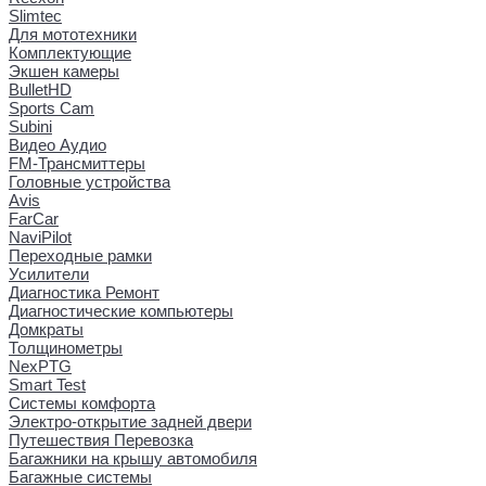
Slimtec
Для мототехники
Комплектующие
Экшен камеры
BulletHD
Sports Cam
Subini
Видео Аудио
FM-Трансмиттеры
Головные устройства
Avis
FarCar
NaviPilot
Переходные рамки
Усилители
Диагностика Ремонт
Диагностические компьютеры
Домкраты
Толщинометры
NexPTG
Smart Test
Системы комфорта
Электро-открытие задней двери
Путешествия Перевозка
Багажники на крышу автомобиля
Багажные системы