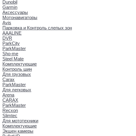
Dunobil
Garmin
Аксессуары
Мотонавигаторы
Avis
Парковка и Контроль слепых зон
AAALINE
DVR
ParkCity
ParkMaster
Sho-me
Steel Mate
Комплектующие
Контроль шин
Для грузовых
Carax
ParkMaster
Для легковых
Arena
CARAX
ParkMaster
Recxon
Slimtec
Для мототехники
Комплектующие
Экшен камеры