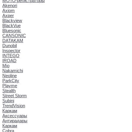
МОТО-регистраторы
Akenori
Axiom
Axper
Blackview
BlackVue
Bluesonic
CANSONIC
DATAKAM
Dunobil
Inspector
INTEGO
IROAD
Mio
Nakamichi
Neoline
ParkCity
Playme
Stealth
Street Storm
Subini
TrendVision
Каркам
Аксессуары
Антирадары
Каркам
Cobra