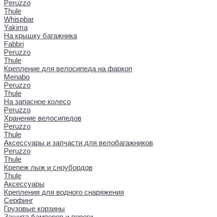
Peruzzo
Thule
Whispbar
Yakima
На крышку багажника
Fabbri
Peruzzo
Thule
Крепление для велосипеда на фаркоп
Menabo
Peruzzo
Thule
На запасное колесо
Peruzzo
Хранение велосипедов
Peruzzo
Thule
Аксессуары и запчасти для велобагажников
Peruzzo
Thule
Крепеж лыж и сноубордов
Thule
Аксессуары
Крепления для водного снаряжения
Серфинг
Грузовые корзины
Защита бамперов и пороги