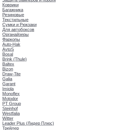
Коврики
Багажника
Резиновые
Текстильные
Сумки и Рюкзаки
Для автобоксов
Органайзеры
Фаркопы
Auto-Hak
AvtoS
Bosal
Brink (Thule)
Baltex
Bizon
Draw-Tite
Galia
Garant
Imiola
Monoflex
Motodor
PT Group
Steinhof
Westfalia
Witter
Leader Plus (Лидер Плюс)
Трейлер