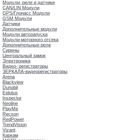
Модули, реле и датчики
CAN/LIN Модули
GPS/Глонасс Модули
GSM Модули
Датчики
Дополнительные модули
Модули автозапуска
Модули моторного отсека
Дополнительные реле
Сирены
Центральный замок
Электроника
Видео- регистраторы
ЗЕРКАЛА-видеорегистраторы
Arena
Blackview
Dunobil
Eplutus
Inspector
Neoline
PlayMe
Recxon
RedPower
TrendVision
Vizant
Каркам