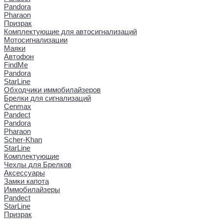
Pandora
Pharaon
Призрак
Комплектующие для автосигнализаций
Мотосигнализации
Маяки
Автофон
FindMe
Pandora
StarLine
Обходчики иммобилайзеров
Брелки для сигнализаций
Cenmax
Pandect
Pandora
Pharaon
Scher-Khan
StarLine
Комплектующие
Чехлы для Брелков
Аксессуары
Замки капота
Иммобилайзеры
Pandect
StarLine
Призрак