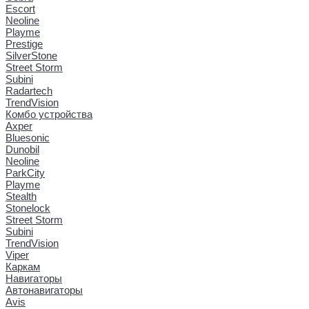
Escort
Neoline
Playme
Prestige
SilverStone
Street Storm
Subini
Radartech
TrendVision
Комбо устройства
Axper
Bluesonic
Dunobil
Neoline
ParkCity
Playme
Stealth
Stonelock
Street Storm
Subini
TrendVision
Viper
Каркам
Навигаторы
Автонавигаторы
Avis