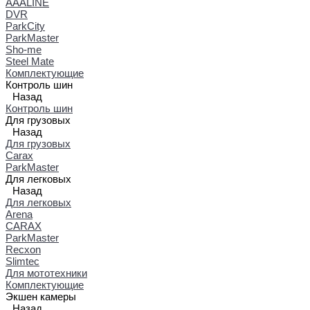
AAALINE
DVR
ParkCity
ParkMaster
Sho-me
Steel Mate
Комплектующие
Контроль шин
Назад
Контроль шин
Для грузовых
Назад
Для грузовых
Carax
ParkMaster
Для легковых
Назад
Для легковых
Arena
CARAX
ParkMaster
Recxon
Slimtec
Для мототехники
Комплектующие
Экшен камеры
Назад