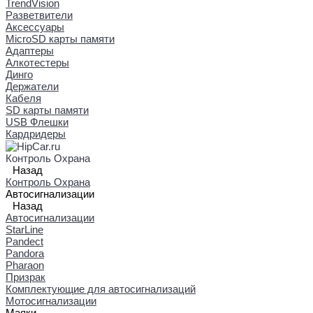
TrendVision
Разветвители
Аксессуары
MicroSD карты памяти
Адаптеры
Алкотестеры
Динго
Держатели
Кабеля
SD карты памяти
USB Флешки
Кардридеры
Контроль Охрана
Назад
Контроль Охрана
Автосигнализации
Назад
Автосигнализации
StarLine
Pandect
Pandora
Pharaon
Призрак
Комплектующие для автосигнализаций
Мотосигнализации
Маяки