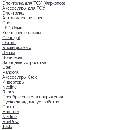
Электрика для ТСУ (Фаркопов)
Аксессуары для ТСУ
Электрика
Автономное питание
Свет
LED Лампы
Ксеноновые лампы
Clearlight
Osram
Блоки розжига
Линзы
Вольтеры
Зарядные устройства
Ctek
Pandora
Аксессуары Ctek
Инверторы
Neoline
Ritmix
Преобразователи напряжения
Пуско-зарядные устройства
Carku
Hummer
Neoline
RoyPow
Tesla