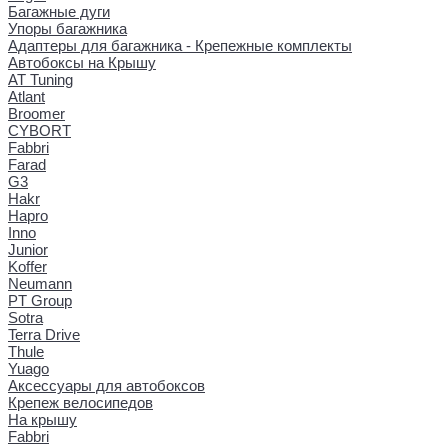
Багажные дуги
Упоры багажника
Адаптеры для багажника - Крепежные комплекты
Автобоксы на Крышу
AT Tuning
Atlant
Broomer
CYBORT
Fabbri
Farad
G3
Hakr
Hapro
Inno
Junior
Koffer
Neumann
PT Group
Sotra
Terra Drive
Thule
Yuago
Аксессуары для автобоксов
Крепеж велосипедов
На крышу
Fabbri