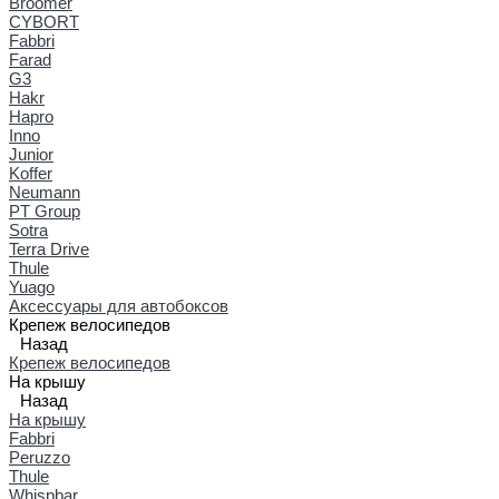
Broomer
CYBORT
Fabbri
Farad
G3
Hakr
Hapro
Inno
Junior
Koffer
Neumann
PT Group
Sotra
Terra Drive
Thule
Yuago
Аксессуары для автобоксов
Крепеж велосипедов
Назад
Крепеж велосипедов
На крышу
Назад
На крышу
Fabbri
Peruzzo
Thule
Whispbar