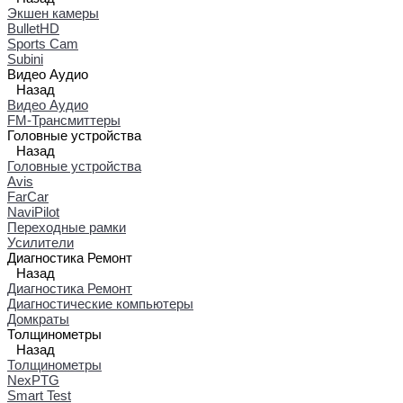
Экшен камеры
BulletHD
Sports Cam
Subini
Видео Аудио
Назад
Видео Аудио
FM-Трансмиттеры
Головные устройства
Назад
Головные устройства
Avis
FarCar
NaviPilot
Переходные рамки
Усилители
Диагностика Ремонт
Назад
Диагностика Ремонт
Диагностические компьютеры
Домкраты
Толщинометры
Назад
Толщинометры
NexPTG
Smart Test