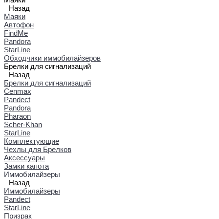
Назад
Маяки
Автофон
FindMe
Pandora
StarLine
Обходчики иммобилайзеров
Брелки для сигнализаций
Назад
Брелки для сигнализаций
Cenmax
Pandect
Pandora
Pharaon
Scher-Khan
StarLine
Комплектующие
Чехлы для Брелков
Аксессуары
Замки капота
Иммобилайзеры
Назад
Иммобилайзеры
Pandect
StarLine
Призрак