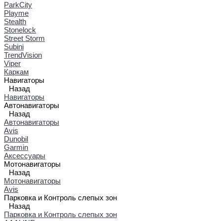
ParkCity
Playme
Stealth
Stonelock
Street Storm
Subini
TrendVision
Viper
Каркам
Навигаторы
Назад
Навигаторы
Автонавигаторы
Назад
Автонавигаторы
Avis
Dunobil
Garmin
Аксессуары
Мотонавигаторы
Назад
Мотонавигаторы
Avis
Парковка и Контроль слепых зон
Назад
Парковка и Контроль слепых зон