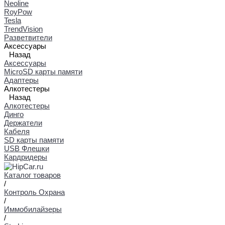
Neoline
RoyPow
Tesla
TrendVision
Разветвители
Аксессуары
Назад
Аксессуары
MicroSD карты памяти
Адаптеры
Алкотестеры
Назад
Алкотестеры
Динго
Держатели
Кабеля
SD карты памяти
USB Флешки
Кардридеры
Каталог товаров
/
Контроль Охрана
/
Иммобилайзеры
/