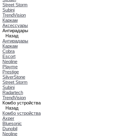
Street Storm
Subini
TrendVision
Каркам
Аксессуары
Антирадары
Назад
Антирадары
Каркам
Cobra
Escort
Neoline
Playme
Prestige
SilverStone
Street Storm
Subini
Radartech
TrendVision
Комбо устройства
Назад
Комбо устройства
Axper
Bluesonic
Dunobil
Neoline