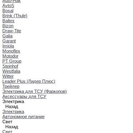
Auto-Hak
AvtoS
Bosal
Brink (Thule)
Baltex
Bizon
Draw-Tite
Galia
Garant
Imiola
Monoflex
Motodor
PT Group
Steinhof
Westfalia
Witter
Leader Plus (Лидер Плюс)
Трейлер
Электрика для ТСУ (Фаркопов)
Аксессуары для ТСУ
Электрика
Назад
Электрика
Автономное питание
Свет
Назад
Свет