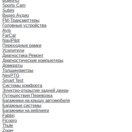
BulletHD
Sports Cam
Subini
Видео Аудио
FM-Трансмиттеры
Головные устройства
Avis
FarCar
NaviPilot
Переходные рамки
Усилители
Диагностика Ремонт
Диагностические компьютеры
Домкраты
Толщинометры
NexPTG
Smart Test
Системы комфорта
Электро-открытие задней двери
Путешествия Перевозка
Багажники на крышу автомобиля
Багажные системы
Багажники на рейлинги
Fabbri
Ficopro
Thule
Zoger