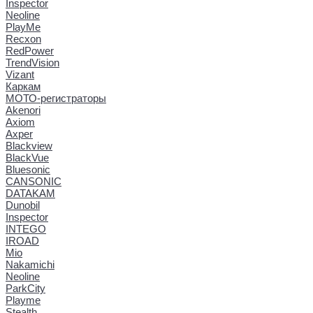
Inspector
Neoline
PlayMe
Recxon
RedPower
TrendVision
Vizant
Каркам
МОТО-регистраторы
Akenori
Axiom
Axper
Blackview
BlackVue
Bluesonic
CANSONIC
DATAKAM
Dunobil
Inspector
INTEGO
IROAD
Mio
Nakamichi
Neoline
ParkCity
Playme
Stealth