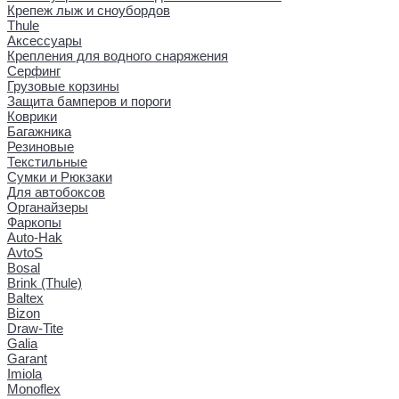
Крепеж лыж и сноубордов
Thule
Аксессуары
Крепления для водного снаряжения
Серфинг
Грузовые корзины
Защита бамперов и пороги
Коврики
Багажника
Резиновые
Текстильные
Сумки и Рюкзаки
Для автобоксов
Органайзеры
Фаркопы
Auto-Hak
AvtoS
Bosal
Brink (Thule)
Baltex
Bizon
Draw-Tite
Galia
Garant
Imiola
Monoflex