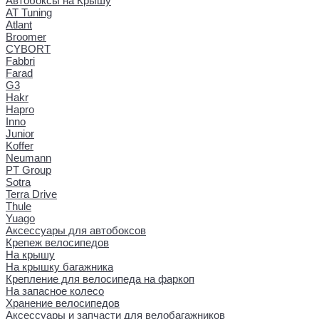
Автобоксы на Крышу
AT Tuning
Atlant
Broomer
CYBORT
Fabbri
Farad
G3
Hakr
Hapro
Inno
Junior
Koffer
Neumann
PT Group
Sotra
Terra Drive
Thule
Yuago
Аксессуары для автобоксов
Крепеж велосипедов
На крышу
На крышку багажника
Крепление для велосипеда на фаркоп
На запасное колесо
Хранение велосипедов
Аксессуары и запчасти для велобагажников