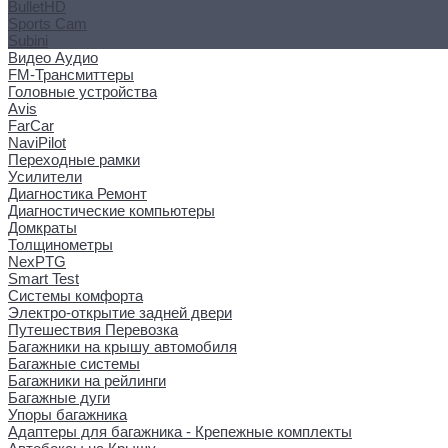
BulletHD
Sports Cam
Subini
Видео Аудио
FM-Трансмиттеры
Головные устройства
Avis
FarCar
NaviPilot
Переходные рамки
Усилители
Диагностика Ремонт
Диагностические компьютеры
Домкраты
Толщинометры
NexPTG
Smart Test
Системы комфорта
Электро-открытие задней двери
Путешествия Перевозка
Багажники на крышу автомобиля
Багажные системы
Багажники на рейлинги
Багажные дуги
Упоры багажника
Адаптеры для багажника - Крепежные комплекты