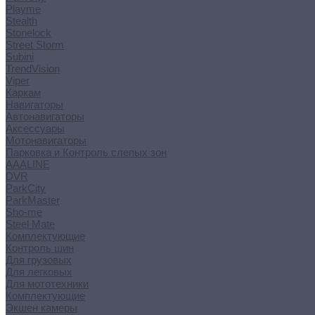
Playme
Stealth
Stonelock
Street Storm
Subini
TrendVision
Viper
Каркам
Навигаторы
Автонавигаторы
Аксессуары
Мотонавигаторы
Парковка и Контроль слепых зон
AAALINE
DVR
ParkCity
ParkMaster
Sho-me
Steel Mate
Комплектующие
Контроль шин
Для грузовых
Для легковых
Для мототехники
Комплектующие
Экшен камеры