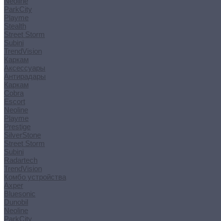
Neoline
ParkCity
Playme
Stealth
Street Storm
Subini
TrendVision
Каркам
Аксессуары
Антирадары
Каркам
Cobra
Escort
Neoline
Playme
Prestige
SilverStone
Street Storm
Subini
Radartech
TrendVision
Комбо устройства
Axper
Bluesonic
Dunobil
Neoline
ParkCity