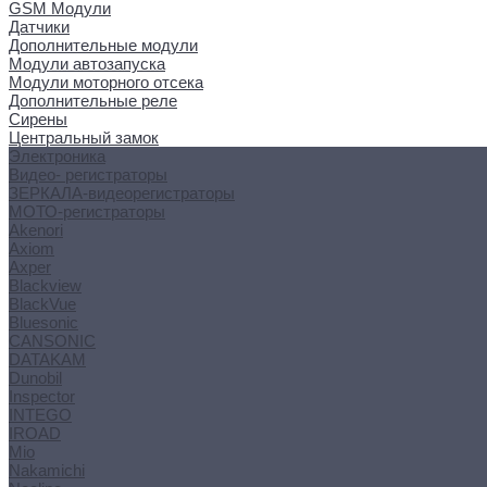
GSM Модули
Датчики
Дополнительные модули
Модули автозапуска
Модули моторного отсека
Дополнительные реле
Сирены
Центральный замок
Электроника
Видео- регистраторы
ЗЕРКАЛА-видеорегистраторы
МОТО-регистраторы
Akenori
Axiom
Axper
Blackview
BlackVue
Bluesonic
CANSONIC
DATAKAM
Dunobil
Inspector
INTEGO
IROAD
Mio
Nakamichi