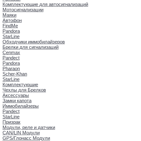
Комплектующие для автосигнализаций
Мотосигнализации
Маяки
Автофон
FindMe
Pandora
StarLine
Обходчики иммобилайзеров
Брелки для сигнализаций
Cenmax
Pandect
Pandora
Pharaon
Scher-Khan
StarLine
Комплектующие
Чехлы для Брелков
Аксессуары
Замки капота
Иммобилайзеры
Pandect
StarLine
Призрак
Модули, реле и датчики
CAN/LIN Модули
GPS/Глонасс Модули