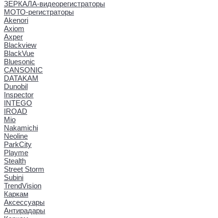
ЗЕРКАЛА-видеорегистраторы
МОТО-регистраторы
Akenori
Axiom
Axper
Blackview
BlackVue
Bluesonic
CANSONIC
DATAKAM
Dunobil
Inspector
INTEGO
IROAD
Mio
Nakamichi
Neoline
ParkCity
Playme
Stealth
Street Storm
Subini
TrendVision
Каркам
Аксессуары
Антирадары