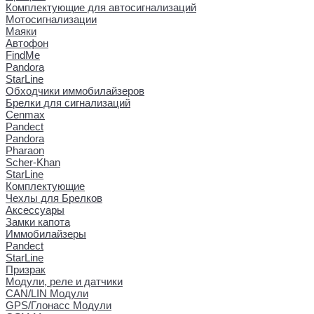
Комплектующие для автосигнализаций
Мотосигнализации
Маяки
Автофон
FindMe
Pandora
StarLine
Обходчики иммобилайзеров
Брелки для сигнализаций
Cenmax
Pandect
Pandora
Pharaon
Scher-Khan
StarLine
Комплектующие
Чехлы для Брелков
Аксессуары
Замки капота
Иммобилайзеры
Pandect
StarLine
Призрак
Модули, реле и датчики
CAN/LIN Модули
GPS/Глонасс Модули