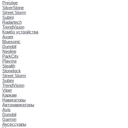
Prestige
SilverStone
Street Storm
Subini
Radartech
TrendVision
Комбо устройства
Axper
Bluesonic
Dunobil
Neoline
ParkCity
Playme
Stealth
Stonelock
Street Storm
Subini
TrendVision
Viper
Каркам
Навигаторы
Автонавигаторы
Avis
Dunobil
Garmin
Аксессуары