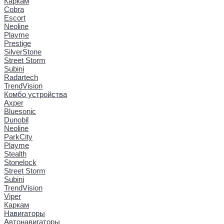
Каркам
Cobra
Escort
Neoline
Playme
Prestige
SilverStone
Street Storm
Subini
Radartech
TrendVision
Комбо устройства
Axper
Bluesonic
Dunobil
Neoline
ParkCity
Playme
Stealth
Stonelock
Street Storm
Subini
TrendVision
Viper
Каркам
Навигаторы
Автонавигаторы