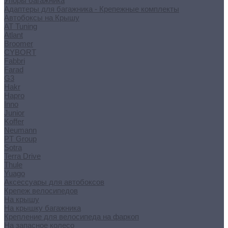
Упоры багажника
Адаптеры для багажника - Крепежные комплекты
Автобоксы на Крышу
AT Tuning
Atlant
Broomer
CYBORT
Fabbri
Farad
G3
Hakr
Hapro
Inno
Junior
Koffer
Neumann
PT Group
Sotra
Terra Drive
Thule
Yuago
Аксессуары для автобоксов
Крепеж велосипедов
На крышу
На крышку багажника
Крепление для велосипеда на фаркоп
На запасное колесо