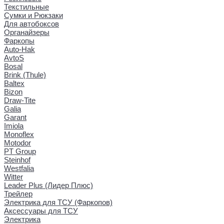
Текстильные
Сумки и Рюкзаки
Для автобоксов
Органайзеры
Фаркопы
Auto-Hak
AvtoS
Bosal
Brink (Thule)
Baltex
Bizon
Draw-Tite
Galia
Garant
Imiola
Monoflex
Motodor
PT Group
Steinhof
Westfalia
Witter
Leader Plus (Лидер Плюс)
Трейлер
Электрика для ТСУ (Фаркопов)
Аксессуары для ТСУ
Электрика