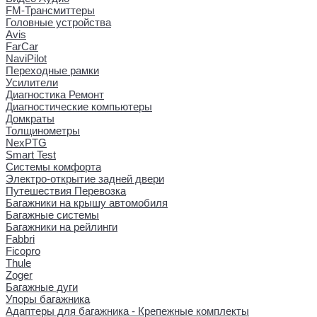
FM-Трансмиттеры
Головные устройства
Avis
FarCar
NaviPilot
Переходные рамки
Усилители
Диагностика Ремонт
Диагностические компьютеры
Домкраты
Толщинометры
NexPTG
Smart Test
Системы комфорта
Электро-открытие задней двери
Путешествия Перевозка
Багажники на крышу автомобиля
Багажные системы
Багажники на рейлинги
Fabbri
Ficopro
Thule
Zoger
Багажные дуги
Упоры багажника
Адаптеры для багажника - Крепежные комплекты