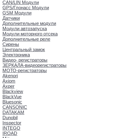
CAN/LIN Модули
GPS/Глонасс Модули
GSM Модули
Датчики
Дополнительные модули
Модули автозапуска
Модули моторного отсека
Дополнительные реле
Сирены
Центральный замок
Электроника
Видео- регистраторы
ЗЕРКАЛА-видеорегистраторы
МОТО-регистраторы
Akenori
Axiom
Axper
Blackview
BlackVue
Bluesonic
CANSONIC
DATAKAM
Dunobil
Inspector
INTEGO
IROAD