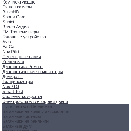
Комплектующие
Экшен камеры
BulletHD
Sports Cam
Subini
Видео Аудио
FM-Трансмиттеры
Головные устройства
Avis
FarCar
NaviPilot
Переходные рамки
Усилители
Диагностика Ремонт
Диагностические компьютеры
Домкраты
Толщинометры
NexPTG
Smart Test
Системы комфорта
Электро-открытие задней двери
Путешествия Перевозка
Багажники на крышу автомобиля
Багажные системы
Багажники на рейлинги
Багажные дуги