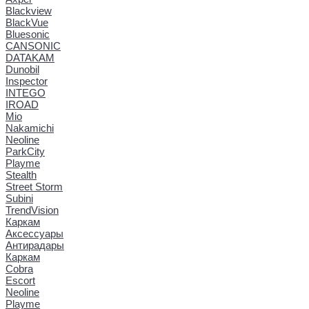
Blackview
BlackVue
Bluesonic
CANSONIC
DATAKAM
Dunobil
Inspector
INTEGO
IROAD
Mio
Nakamichi
Neoline
ParkCity
Playme
Stealth
Street Storm
Subini
TrendVision
Каркам
Аксессуары
Антирадары
Каркам
Cobra
Escort
Neoline
Playme