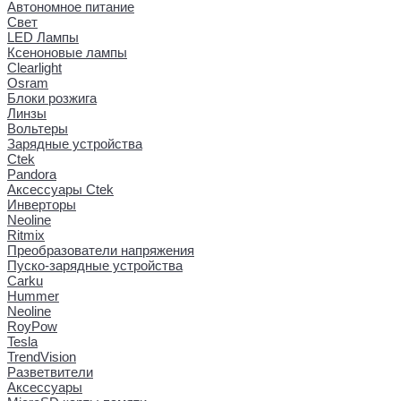
Автономное питание
Свет
LED Лампы
Ксеноновые лампы
Clearlight
Osram
Блоки розжига
Линзы
Вольтеры
Зарядные устройства
Ctek
Pandora
Аксессуары Ctek
Инверторы
Neoline
Ritmix
Преобразователи напряжения
Пуско-зарядные устройства
Carku
Hummer
Neoline
RoyPow
Tesla
TrendVision
Разветвители
Аксессуары