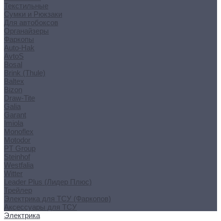
Текстильные
Сумки и Рюкзаки
Для автобоксов
Органайзеры
Фаркопы
Auto-Hak
AvtoS
Bosal
Brink (Thule)
Baltex
Bizon
Draw-Tite
Galia
Garant
Imiola
Monoflex
Motodor
PT Group
Steinhof
Westfalia
Witter
Leader Plus (Лидер Плюс)
Трейлер
Электрика для ТСУ (Фаркопов)
Аксессуары для ТСУ
Электрика