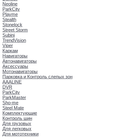
Neoline
ParkCity
Playme
Stealth
Stonelock
Street Storm
Subini
TrendVision
Viper
Каркам
Навигаторы
Автонавигаторы
Аксессуары
Мотонавигаторы
Парковка и Контроль слепых зон
AAALINE
DVR
ParkCity
ParkMaster
Sho-me
Steel Mate
Комплектующие
Контроль шин
Для грузовых
Для легковых
Для мототехники