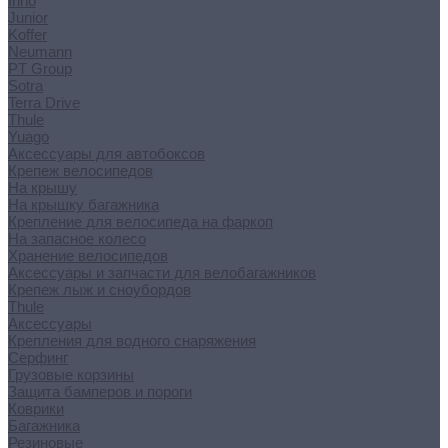
Inno
Junior
Koffer
Neumann
PT Group
Sotra
Terra Drive
Thule
Yuago
Аксессуары для автобоксов
Крепеж велосипедов
На крышу
На крышку багажника
Крепление для велосипеда на фаркоп
На запасное колесо
Хранение велосипедов
Аксессуары и запчасти для велобагажников
Крепеж лыж и сноубордов
Thule
Аксессуары
Крепления для водного снаряжения
Серфинг
Грузовые корзины
Защита бамперов и пороги
Коврики
Багажника
Резиновые