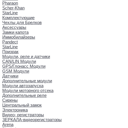
Pharaon
Scher-Khan
StarLine
Комплектующие
Чехлы для Брелков
Аксессуары
Замки капота
Иммобилайзеры
Pandect
StarLine
Призрак
Модули, реле и датчики
CAN/LIN Модули
GPS/Глонасс Модули
GSM Модули
Датчики
Дополнительные модули
Модули автозапуска
Модули моторного отсека
Дополнительные реле
Сирены
Центральный замок
Электроника
Видео- регистраторы
ЗЕРКАЛА-видеорегистраторы
Arena