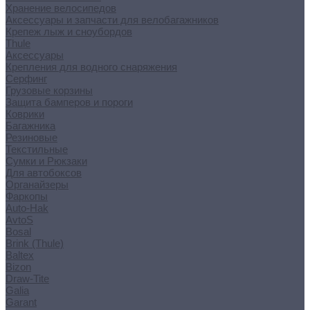
Хранение велосипедов
Аксессуары и запчасти для велобагажников
Крепеж лыж и сноубордов
Thule
Аксессуары
Крепления для водного снаряжения
Серфинг
Грузовые корзины
Защита бамперов и пороги
Коврики
Багажника
Резиновые
Текстильные
Сумки и Рюкзаки
Для автобоксов
Органайзеры
Фаркопы
Auto-Hak
AvtoS
Bosal
Brink (Thule)
Baltex
Bizon
Draw-Tite
Galia
Garant