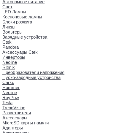
Автономное питание
Свет
LED Лампы
Ксеноновые лампы
Блоки розжига
Линзы
Вольтеры
Зарядные устройства
Ctek
Pandora
Аксессуары Ctek
Инверторы
Neoline
Ritmix
Преобразователи напряжения
Пуско-зарядные устройства
Carku
Hummer
Neoline
RoyPow
Tesla
TrendVision
Разветвители
Аксессуары
MicroSD карты памяти
Адаптеры
Алкотестеры