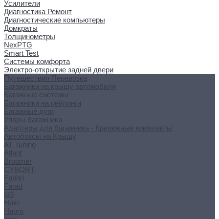
Усилители
Диагностика Ремонт
Диагностические компьютеры
Домкраты
Толщинометры
NexPTG
Smart Test
Системы комфорта
Электро-открытие задней двери
Путешествия Перевозка
Багажники на крышу автомобиля
Багажные системы
Багажники на рейлинги
Багажные дуги
Упоры багажника
Адаптеры для багажника - Крепежные комплекты
Автобоксы на Крышу
AT Tuning
Atlant
Broomer
CYBORT
Fabbri
Farad
G3
Hakr
Hapro