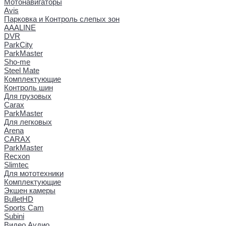
Мотонавигаторы
Avis
Парковка и Контроль слепых зон
AAALINE
DVR
ParkCity
ParkMaster
Sho-me
Steel Mate
Комплектующие
Контроль шин
Для грузовых
Carax
ParkMaster
Для легковых
Arena
CARAX
ParkMaster
Recxon
Slimtec
Для мототехники
Комплектующие
Экшен камеры
BulletHD
Sports Cam
Subini
Видео Аудио