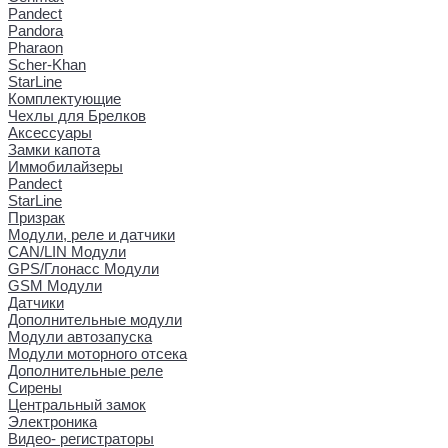
Pandect
Pandora
Pharaon
Scher-Khan
StarLine
Комплектующие
Чехлы для Брелков
Аксессуары
Замки капота
Иммобилайзеры
Pandect
StarLine
Призрак
Модули, реле и датчики
CAN/LIN Модули
GPS/Глонасс Модули
GSM Модули
Датчики
Дополнительные модули
Модули автозапуска
Модули моторного отсека
Дополнительные реле
Сирены
Центральный замок
Электроника
Видео- регистраторы