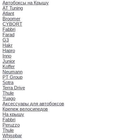
Автобоксы на Крышу
AT Tuning
Atlant
Broomer
CYBORT
Fabbri
Farad
G3
Hakr
Hapro
Inno
Junior
Koffer
Neumann
PT Group
Sotra
Terra Drive
Thule
Yuago
Аксессуары для автобоксов
Крепеж велосипедов
На крышу
Fabbri
Peruzzo
Thule
Whispbar