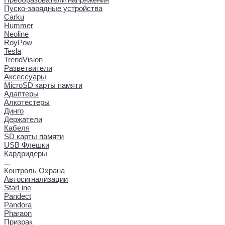
Пуско-зарядные устройства
Carku
Hummer
Neoline
RoyPow
Tesla
TrendVision
Разветвители
Аксессуары
MicroSD карты памяти
Адаптеры
Алкотестеры
Динго
Держатели
Кабеля
SD карты памяти
USB Флешки
Кардридеры
...
Контроль Охрана
Автосигнализации
StarLine
Pandect
Pandora
Pharaon
Призрак