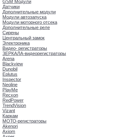
GSM Модули
Датчики
Дополнительные модули
Модули автозапуска
Модули моторного отсека
Дополнительные реле
Сирены
Центральный замок
Электроника
Видео- регистраторы
ЗЕРКАЛА-видеорегистраторы
Arena
Blackview
Dunobil
Eplutus
Inspector
Neoline
PlayMe
Recxon
RedPower
TrendVision
Vizant
Каркам
МОТО-регистраторы
Akenori
Axiom
Axper