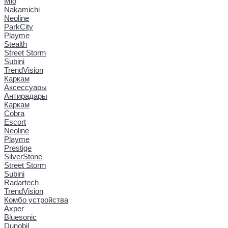
Mio
Nakamichi
Neoline
ParkCity
Playme
Stealth
Street Storm
Subini
TrendVision
Каркам
Аксессуары
Антирадары
Каркам
Cobra
Escort
Neoline
Playme
Prestige
SilverStone
Street Storm
Subini
Radartech
TrendVision
Комбо устройства
Axper
Bluesonic
Dunobil