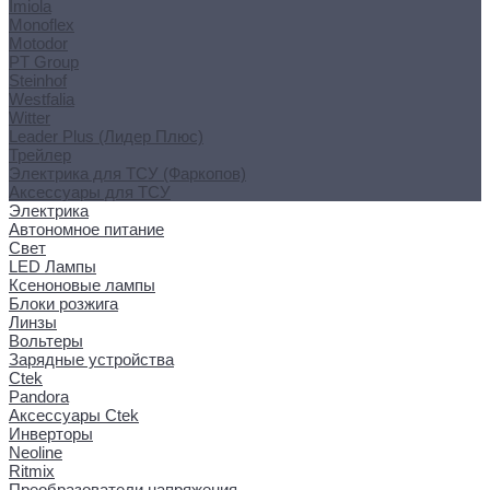
Imiola
Monoflex
Motodor
PT Group
Steinhof
Westfalia
Witter
Leader Plus (Лидер Плюс)
Трейлер
Электрика для ТСУ (Фаркопов)
Аксессуары для ТСУ
Электрика
Автономное питание
Свет
LED Лампы
Ксеноновые лампы
Блоки розжига
Линзы
Вольтеры
Зарядные устройства
Ctek
Pandora
Аксессуары Ctek
Инверторы
Neoline
Ritmix
Преобразователи напряжения