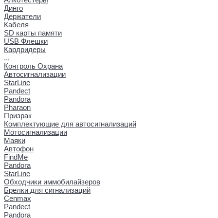
Динго
Держатели
Кабеля
SD карты памяти
USB Флешки
Кардридеры
...
Контроль Охрана
Автосигнализации
StarLine
Pandect
Pandora
Pharaon
Призрак
Комплектующие для автосигнализаций
Мотосигнализации
Маяки
Автофон
FindMe
Pandora
StarLine
Обходчики иммобилайзеров
Брелки для сигнализаций
Cenmax
Pandect
Pandora