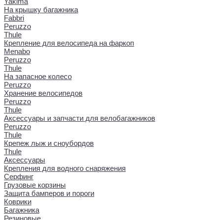
Yakima
На крышку багажника
Fabbri
Peruzzo
Thule
Крепление для велосипеда на фаркоп
Menabo
Peruzzo
Thule
На запасное колесо
Peruzzo
Хранение велосипедов
Peruzzo
Thule
Аксессуары и запчасти для велобагажников
Peruzzo
Thule
Крепеж лыж и сноубордов
Thule
Аксессуары
Крепления для водного снаряжения
Серфинг
Грузовые корзины
Защита бамперов и пороги
Коврики
Багажника
Резиновые