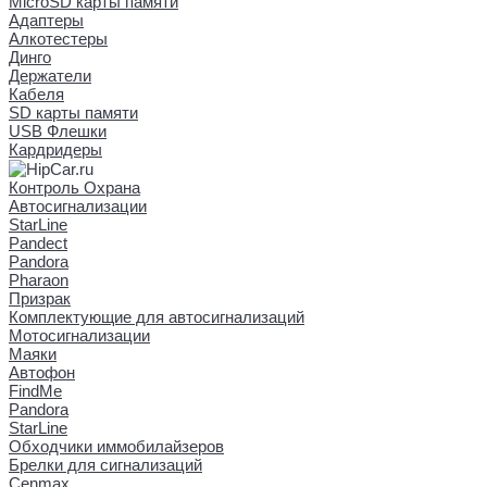
MicroSD карты памяти
Адаптеры
Алкотестеры
Динго
Держатели
Кабеля
SD карты памяти
USB Флешки
Кардридеры
Контроль Охрана
Автосигнализации
StarLine
Pandect
Pandora
Pharaon
Призрак
Комплектующие для автосигнализаций
Мотосигнализации
Маяки
Автофон
FindMe
Pandora
StarLine
Обходчики иммобилайзеров
Брелки для сигнализаций
Cenmax