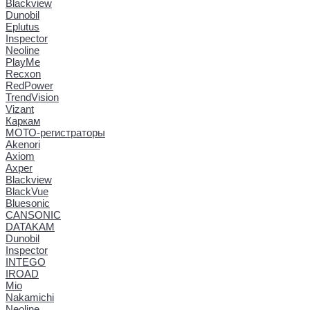
Blackview
Dunobil
Eplutus
Inspector
Neoline
PlayMe
Recxon
RedPower
TrendVision
Vizant
Каркам
МОТО-регистраторы
Akenori
Axiom
Axper
Blackview
BlackVue
Bluesonic
CANSONIC
DATAKAM
Dunobil
Inspector
INTEGO
IROAD
Mio
Nakamichi
Neoline