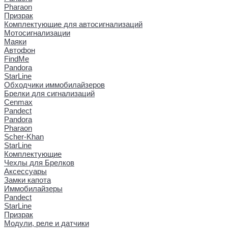
Pharaon
Призрак
Комплектующие для автосигнализаций
Мотосигнализации
Маяки
Автофон
FindMe
Pandora
StarLine
Обходчики иммобилайзеров
Брелки для сигнализаций
Cenmax
Pandect
Pandora
Pharaon
Scher-Khan
StarLine
Комплектующие
Чехлы для Брелков
Аксессуары
Замки капота
Иммобилайзеры
Pandect
StarLine
Призрак
Модули, реле и датчики