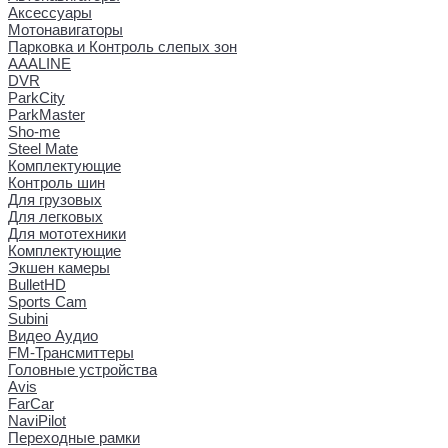
Аксессуары
Мотонавигаторы
Парковка и Контроль слепых зон
AAALINE
DVR
ParkCity
ParkMaster
Sho-me
Steel Mate
Комплектующие
Контроль шин
Для грузовых
Для легковых
Для мототехники
Комплектующие
Экшен камеры
BulletHD
Sports Cam
Subini
Видео Аудио
FM-Трансмиттеры
Головные устройства
Avis
FarCar
NaviPilot
Переходные рамки