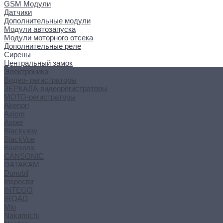
GSM Модули
Датчики
Дополнительные модули
Модули автозапуска
Модули моторного отсека
Дополнительные реле
Сирены
Центральный замок
Электроника
Видео- регистраторы
ЗЕРКАЛА-видеорегистраторы
МОТО-регистраторы
Akenori
Axiom
Axper
Blackview
BlackVue
Bluesonic
CANSONIC
DATAKAM
Dunobil
Inspector
INTEGO
IROAD
Mio
Nakamichi