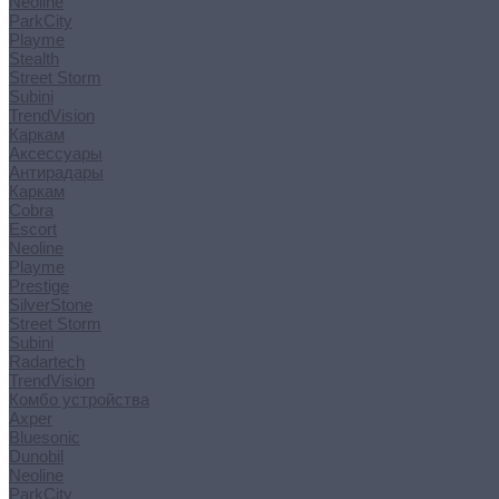
Neoline
ParkCity
Playme
Stealth
Street Storm
Subini
TrendVision
Каркам
Аксессуары
Антирадары
Каркам
Cobra
Escort
Neoline
Playme
Prestige
SilverStone
Street Storm
Subini
Radartech
TrendVision
Комбо устройства
Axper
Bluesonic
Dunobil
Neoline
ParkCity