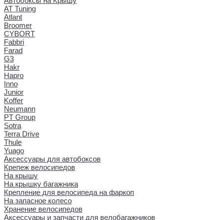
Автобоксы на Крышу
AT Tuning
Atlant
Broomer
CYBORT
Fabbri
Farad
G3
Hakr
Hapro
Inno
Junior
Koffer
Neumann
PT Group
Sotra
Terra Drive
Thule
Yuago
Аксессуары для автобоксов
Крепеж велосипедов
На крышу
На крышку багажника
Крепление для велосипеда на фаркоп
На запасное колесо
Хранение велосипедов
Аксессуары и запчасти для велобагажников