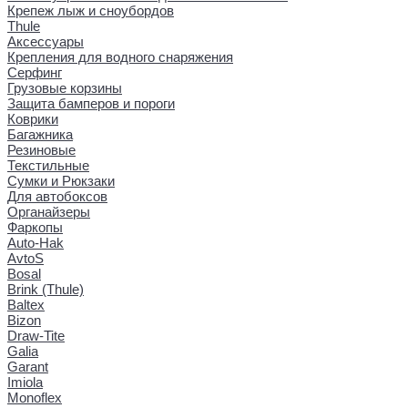
Крепеж лыж и сноубордов
Thule
Аксессуары
Крепления для водного снаряжения
Серфинг
Грузовые корзины
Защита бамперов и пороги
Коврики
Багажника
Резиновые
Текстильные
Сумки и Рюкзаки
Для автобоксов
Органайзеры
Фаркопы
Auto-Hak
AvtoS
Bosal
Brink (Thule)
Baltex
Bizon
Draw-Tite
Galia
Garant
Imiola
Monoflex