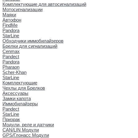
Комплектующие для автосигнализаций
Мотосигнализации
Маяки
Автофон
FindMe
Pandora
StarLine
Обходчики иммобилайзеров
Брелки для сигнализаций
Cenmax
Pandect
Pandora
Pharaon
Scher-Khan
StarLine
Комплектующие
Чехлы для Брелков
Аксессуары
Замки капота
Иммобилайзеры
Pandect
StarLine
Призрак
Модули, реле и датчики
CAN/LIN Модули
GPS/Глонасс Модули