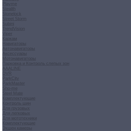
Playme
Stealth
Stonelock
Street Storm
Subini
TrendVision
Viper
Каркам
Навигаторы
Автонавигаторы
Аксессуары
Мотонавигаторы
Парковка и Контроль слепых зон
AAALINE
DVR
ParkCity
ParkMaster
Sho-me
Steel Mate
Комплектующие
Контроль шин
Для грузовых
Для легковых
Для мототехники
Комплектующие
Экшен камеры