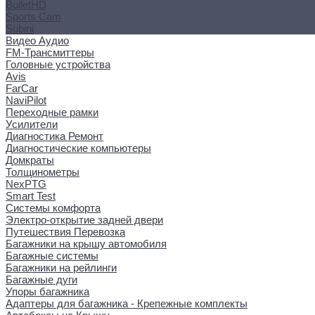
BulletHD
Sports Cam
Subini
Видео Аудио
FM-Трансмиттеры
Головные устройства
Avis
FarCar
NaviPilot
Переходные рамки
Усилители
Диагностика Ремонт
Диагностические компьютеры
Домкраты
Толщинометры
NexPTG
Smart Test
Системы комфорта
Электро-открытие задней двери
Путешествия Перевозка
Багажники на крышу автомобиля
Багажные системы
Багажники на рейлинги
Багажные дуги
Упоры багажника
Адаптеры для багажника - Крепежные комплекты