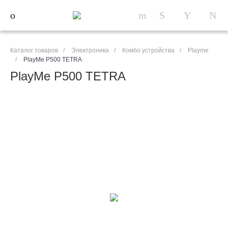
Каталог товаров
/
Электроника
/
Комбо устройства
/
Playme
/
PlayMe P500 TETRA
PlayMe P500 TETRA