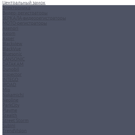
Центральный замок
Электроника
Видео- регистраторы
ЗЕРКАЛА-видеорегистраторы
МОТО-регистраторы
Akenori
Axiom
Axper
Blackview
BlackVue
Bluesonic
CANSONIC
DATAKAM
Dunobil
Inspector
INTEGO
IROAD
Mio
Nakamichi
Neoline
ParkCity
Playme
Stealth
Street Storm
Subini
TrendVision