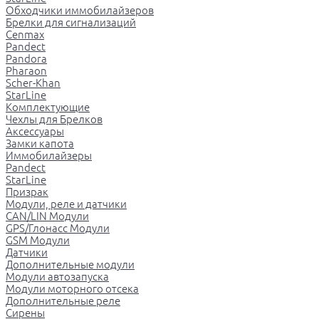
Обходчики иммобилайзеров
Брелки для сигнализаций
Cenmax
Pandect
Pandora
Pharaon
Scher-Khan
StarLine
Комплектующие
Чехлы для Брелков
Аксессуары
Замки капота
Иммобилайзеры
Pandect
StarLine
Призрак
Модули, реле и датчики
CAN/LIN Модули
GPS/Глонасс Модули
GSM Модули
Датчики
Дополнительные модули
Модули автозапуска
Модули моторного отсека
Дополнительные реле
Сирены