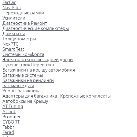
FarCar
NaviPilot
Переходные рамки
Усилители
Диагностика Ремонт
Диагностические компьютеры
Домкраты
Толщинометры
NexPTG
Smart Test
Системы комфорта
Электро-открытие задней двери
Путешествия Перевозка
Багажники на крышу автомобиля
Багажные системы
Багажники на рейлинги
Багажные дуги
Упоры багажника
Адаптеры для багажника - Крепежные комплекты
Автобоксы на Крышу
AT Tuning
Atlant
Broomer
CYBORT
Fabbri
Farad