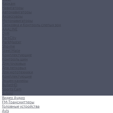
Каркам
Навигаторы
Автонавигаторы
Аксессуары
Мотонавигаторы
Парковка и Контроль слепых зон
AAALINE
DVR
ParkCity
ParkMaster
Sho-me
Steel Mate
Комплектующие
Контроль шин
Для грузовых
Для легковых
Для мототехники
Комплектующие
Экшен камеры
BulletHD
Sports Cam
Subini
Видео Аудио
FM-Трансмиттеры
Головные устройства
Avis