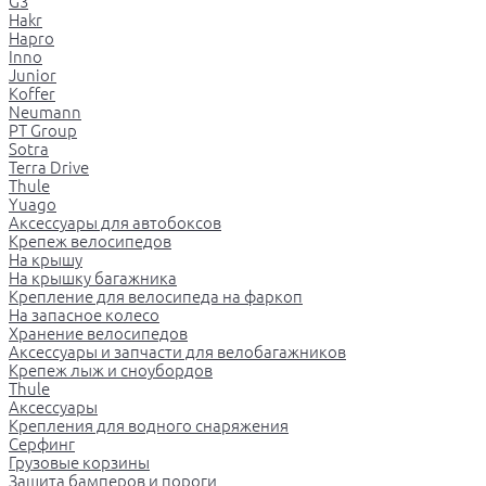
G3
Hakr
Hapro
Inno
Junior
Koffer
Neumann
PT Group
Sotra
Terra Drive
Thule
Yuago
Аксессуары для автобоксов
Крепеж велосипедов
На крышу
На крышку багажника
Крепление для велосипеда на фаркоп
На запасное колесо
Хранение велосипедов
Аксессуары и запчасти для велобагажников
Крепеж лыж и сноубордов
Thule
Аксессуары
Крепления для водного снаряжения
Серфинг
Грузовые корзины
Защита бамперов и пороги