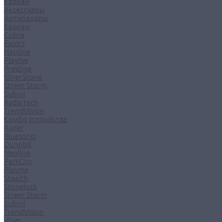
Каркам
Аксессуары
Антирадары
Каркам
Cobra
Escort
Neoline
Playme
Prestige
SilverStone
Street Storm
Subini
Radartech
TrendVision
Комбо устройства
Axper
Bluesonic
Dunobil
Neoline
ParkCity
Playme
Stealth
Stonelock
Street Storm
Subini
TrendVision
Viper