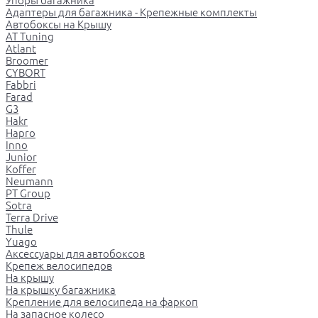
Упоры багажника
Адаптеры для багажника - Крепежные комплекты
Автобоксы на Крышу
AT Tuning
Atlant
Broomer
CYBORT
Fabbri
Farad
G3
Hakr
Hapro
Inno
Junior
Koffer
Neumann
PT Group
Sotra
Terra Drive
Thule
Yuago
Аксессуары для автобоксов
Крепеж велосипедов
На крышу
На крышку багажника
Крепление для велосипеда на фаркоп
На запасное колесо