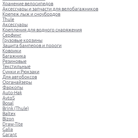
Хранение велосипедов
Аксессуары и запчасти для велобагажников
Крепеж лыж и сноубордов
Thule
Аксессуары
Крепления для водного снаряжения
Серфинг
Грузовые корзины
Защита бамперов и пороги
Коврики
Багажника
Резиновые
Текстильные
Сумки и Рюкзаки
Для автобоксов
Органайзеры
Фаркопы
Auto-Hak
AvtoS
Bosal
Brink (Thule)
Baltex
Bizon
Draw-Tite
Galia
Garant