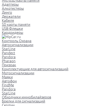
MicroSD карты памяти
Адаптеры
Алкотестеры
Динго
Держатели
Кабеля
SD карты памяти
USB Флешки
Кардридеры
Контроль Охрана
Автосигнализации
StarLine
Pandect
Pandora
Pharaon
Призрак
Комплектующие для автосигнализаций
Мотосигнализации
Маяки
Автофон
FindMe
Pandora
StarLine
Обходчики иммобилайзеров
Брелки для сигнализаций
Cenmax