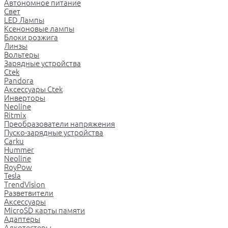
Автономное питание
Свет
LED Лампы
Ксеноновые лампы
Блоки розжига
Линзы
Вольтеры
Зарядные устройства
Ctek
Pandora
Аксессуары Ctek
Инверторы
Neoline
Ritmix
Преобразователи напряжения
Пуско-зарядные устройства
Carku
Hummer
Neoline
RoyPow
Tesla
TrendVision
Разветвители
Аксессуары
MicroSD карты памяти
Адаптеры
Алкотестеры