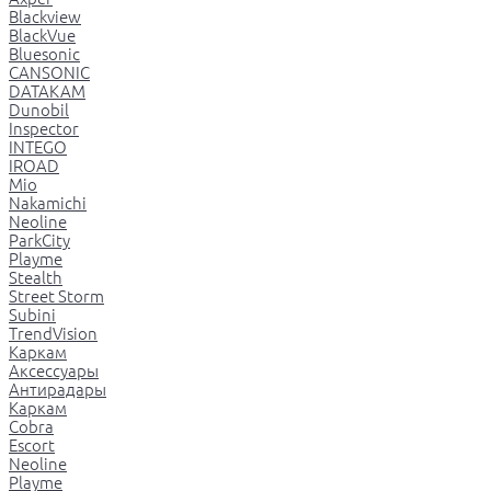
Blackview
BlackVue
Bluesonic
CANSONIC
DATAKAM
Dunobil
Inspector
INTEGO
IROAD
Mio
Nakamichi
Neoline
ParkCity
Playme
Stealth
Street Storm
Subini
TrendVision
Каркам
Аксессуары
Антирадары
Каркам
Cobra
Escort
Neoline
Playme