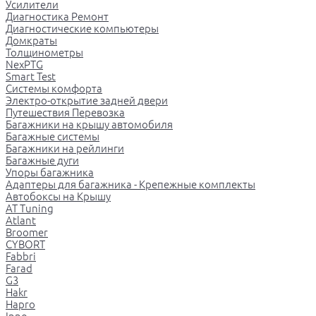
Усилители
Диагностика Ремонт
Диагностические компьютеры
Домкраты
Толщинометры
NexPTG
Smart Test
Системы комфорта
Электро-открытие задней двери
Путешествия Перевозка
Багажники на крышу автомобиля
Багажные системы
Багажники на рейлинги
Багажные дуги
Упоры багажника
Адаптеры для багажника - Крепежные комплекты
Автобоксы на Крышу
AT Tuning
Atlant
Broomer
CYBORT
Fabbri
Farad
G3
Hakr
Hapro