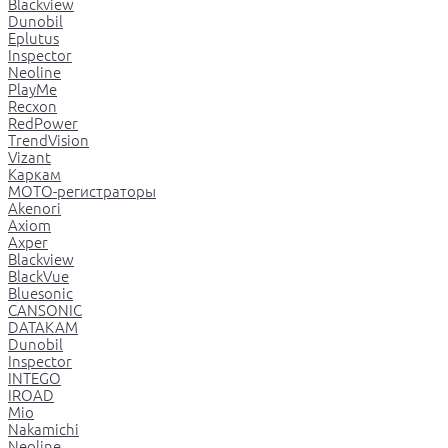
Blackview
Dunobil
Eplutus
Inspector
Neoline
PlayMe
Recxon
RedPower
TrendVision
Vizant
Каркам
МОТО-регистраторы
Akenori
Axiom
Axper
Blackview
BlackVue
Bluesonic
CANSONIC
DATAKAM
Dunobil
Inspector
INTEGO
IROAD
Mio
Nakamichi
Neoline