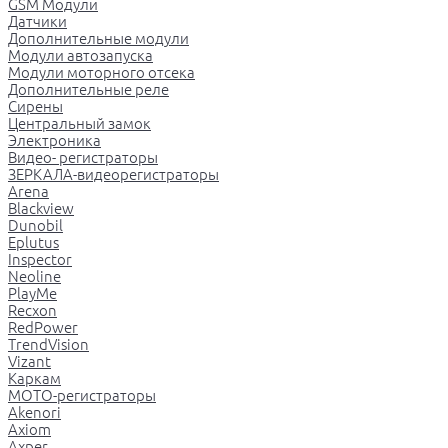
GSM Модули
Датчики
Дополнительные модули
Модули автозапуска
Модули моторного отсека
Дополнительные реле
Сирены
Центральный замок
Электроника
Видео- регистраторы
ЗЕРКАЛА-видеорегистраторы
Arena
Blackview
Dunobil
Eplutus
Inspector
Neoline
PlayMe
Recxon
RedPower
TrendVision
Vizant
Каркам
МОТО-регистраторы
Akenori
Axiom
Axper