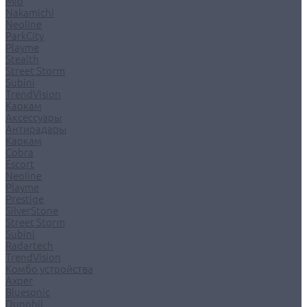
Mio
Nakamichi
Neoline
ParkCity
Playme
Stealth
Street Storm
Subini
TrendVision
Каркам
Аксессуары
Антирадары
Каркам
Cobra
Escort
Neoline
Playme
Prestige
SilverStone
Street Storm
Subini
Radartech
TrendVision
Комбо устройства
Axper
Bluesonic
Dunobil