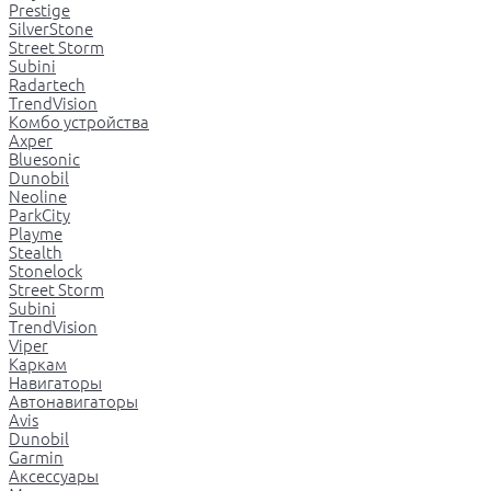
Prestige
SilverStone
Street Storm
Subini
Radartech
TrendVision
Комбо устройства
Axper
Bluesonic
Dunobil
Neoline
ParkCity
Playme
Stealth
Stonelock
Street Storm
Subini
TrendVision
Viper
Каркам
Навигаторы
Автонавигаторы
Avis
Dunobil
Garmin
Аксессуары