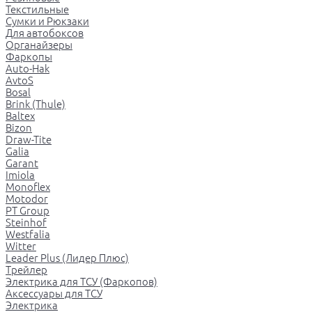
Текстильные
Сумки и Рюкзаки
Для автобоксов
Органайзеры
Фаркопы
Auto-Hak
AvtoS
Bosal
Brink (Thule)
Baltex
Bizon
Draw-Tite
Galia
Garant
Imiola
Monoflex
Motodor
PT Group
Steinhof
Westfalia
Witter
Leader Plus (Лидер Плюс)
Трейлер
Электрика для ТСУ (Фаркопов)
Аксессуары для ТСУ
Электрика