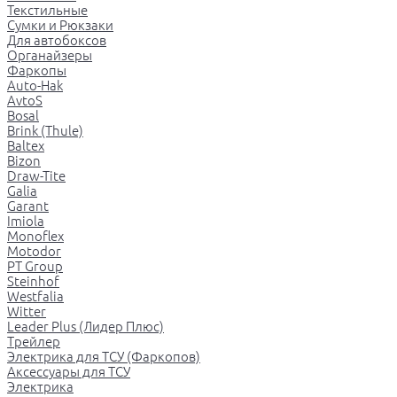
Текстильные
Сумки и Рюкзаки
Для автобоксов
Органайзеры
Фаркопы
Auto-Hak
AvtoS
Bosal
Brink (Thule)
Baltex
Bizon
Draw-Tite
Galia
Garant
Imiola
Monoflex
Motodor
PT Group
Steinhof
Westfalia
Witter
Leader Plus (Лидер Плюс)
Трейлер
Электрика для ТСУ (Фаркопов)
Аксессуары для ТСУ
Электрика