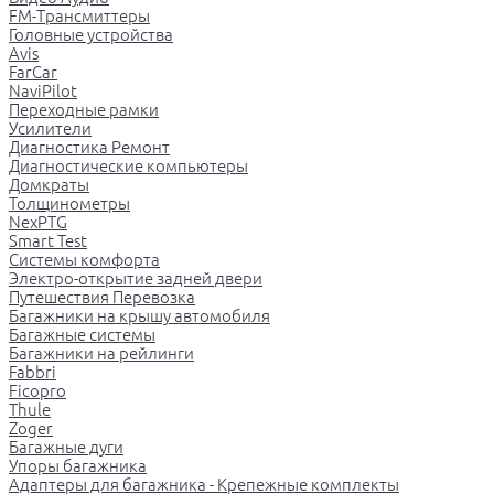
FM-Трансмиттеры
Головные устройства
Avis
FarCar
NaviPilot
Переходные рамки
Усилители
Диагностика Ремонт
Диагностические компьютеры
Домкраты
Толщинометры
NexPTG
Smart Test
Системы комфорта
Электро-открытие задней двери
Путешествия Перевозка
Багажники на крышу автомобиля
Багажные системы
Багажники на рейлинги
Fabbri
Ficopro
Thule
Zoger
Багажные дуги
Упоры багажника
Адаптеры для багажника - Крепежные комплекты