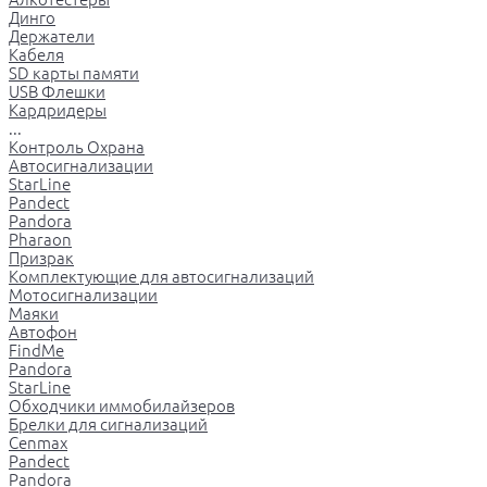
Динго
Держатели
Кабеля
SD карты памяти
USB Флешки
Кардридеры
...
Контроль Охрана
Автосигнализации
StarLine
Pandect
Pandora
Pharaon
Призрак
Комплектующие для автосигнализаций
Мотосигнализации
Маяки
Автофон
FindMe
Pandora
StarLine
Обходчики иммобилайзеров
Брелки для сигнализаций
Cenmax
Pandect
Pandora