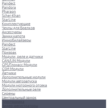
Pandect
Pandora
Pharaon
Scher-Khan
StarLine
Комплектующие
Чехлы для Брелков
Аксессуары
Замки капота
Иммобилайзеры
Pandect
StarLine
Призрак
Модули, реле и датчики
CAN/LIN Модули
GPS/Глонасс Модули
GSM Модули
Датчики
Дополнительные модули
Модули автозапуска
Модули моторного отсека
Дополнительные реле
Сирены
Центральный замок
Электроника
Видео- регистраторы