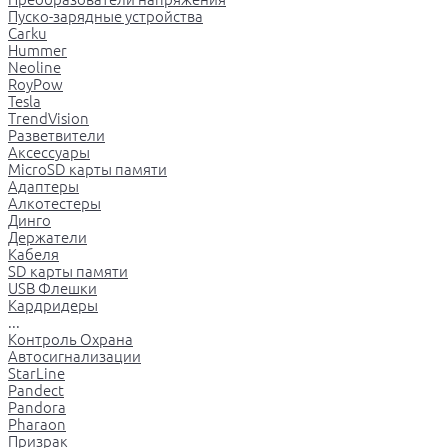
Пуско-зарядные устройства
Carku
Hummer
Neoline
RoyPow
Tesla
TrendVision
Разветвители
Аксессуары
MicroSD карты памяти
Адаптеры
Алкотестеры
Динго
Держатели
Кабеля
SD карты памяти
USB Флешки
Кардридеры
...
Контроль Охрана
Автосигнализации
StarLine
Pandect
Pandora
Pharaon
Призрак