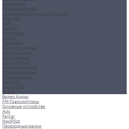
Аксессуары
Мотонавигаторы
Парковка и Контроль слепых зон
AAALINE
DVR
ParkCity
ParkMaster
Sho-me
Steel Mate
Комплектующие
Контроль шин
Для грузовых
Для легковых
Для мототехники
Комплектующие
Экшен камеры
BulletHD
Sports Cam
Subini
Видео Аудио
FM-Трансмиттеры
Головные устройства
Avis
FarCar
NaviPilot
Переходные рамки