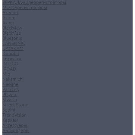
ЗЕРКАЛА-видеорегистраторы
МОТО-регистраторы
Akenori
Axiom
Axper
Blackview
BlackVue
Bluesonic
CANSONIC
DATAKAM
Dunobil
Inspector
INTEGO
IROAD
Mio
Nakamichi
Neoline
ParkCity
Playme
Stealth
Street Storm
Subini
TrendVision
Каркам
Аксессуары
Антирадары