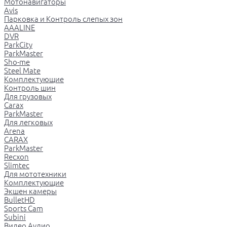
Мотонавигаторы
Avis
Парковка и Контроль слепых зон
AAALINE
DVR
ParkCity
ParkMaster
Sho-me
Steel Mate
Комплектующие
Контроль шин
Для грузовых
Carax
ParkMaster
Для легковых
Arena
CARAX
ParkMaster
Recxon
Slimtec
Для мототехники
Комплектующие
Экшен камеры
BulletHD
Sports Cam
Subini
Видео Аудио