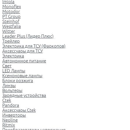
Imiola
Monoflex
Motodor
PT Group
Steinhof
Westfalia
Witter
Leader Plus (Лидер Плюс)
Трейлер
Электрика для ТСУ (Фаркопов)
Аксессуары для ТСУ
Электрика
Автономное питание
Свет
LED Лампы
Ксеноновые лампы
Блоки розжига
Линзы
Вольтеры
Зарядные устройства
Ctek
Pandora
Аксессуары Ctek
Инверторы
Neoline
Ritmix
Преобразователи напряжения