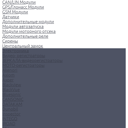
CAN/LIN Модули
GPS/Глонасс Модули
GSM Модули
Датчики
Дополнительные модули
Модули автозапуска
Модули моторного отсека
Дополнительные реле
Сирены
Центральный замок
Электроника
Видео- регистраторы
ЗЕРКАЛА-видеорегистраторы
МОТО-регистраторы
Akenori
Axiom
Axper
Blackview
BlackVue
Bluesonic
CANSONIC
DATAKAM
Dunobil
Inspector
INTEGO
IROAD