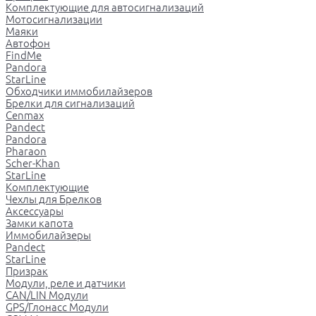
Комплектующие для автосигнализаций
Мотосигнализации
Маяки
Автофон
FindMe
Pandora
StarLine
Обходчики иммобилайзеров
Брелки для сигнализаций
Cenmax
Pandect
Pandora
Pharaon
Scher-Khan
StarLine
Комплектующие
Чехлы для Брелков
Аксессуары
Замки капота
Иммобилайзеры
Pandect
StarLine
Призрак
Модули, реле и датчики
CAN/LIN Модули
GPS/Глонасс Модули