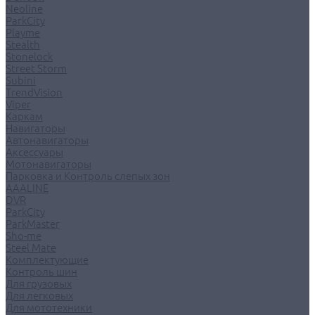
Neoline
ParkCity
Playme
Stealth
Stonelock
Street Storm
Subini
TrendVision
Viper
Каркам
Навигаторы
Автонавигаторы
Аксессуары
Мотонавигаторы
Парковка и Контроль слепых зон
AAALINE
DVR
ParkCity
ParkMaster
Sho-me
Steel Mate
Комплектующие
Контроль шин
Для грузовых
Для легковых
Для мототехники