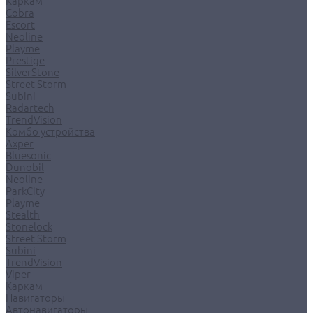
Каркам
Cobra
Escort
Neoline
Playme
Prestige
SilverStone
Street Storm
Subini
Radartech
TrendVision
Комбо устройства
Axper
Bluesonic
Dunobil
Neoline
ParkCity
Playme
Stealth
Stonelock
Street Storm
Subini
TrendVision
Viper
Каркам
Навигаторы
Автонавигаторы