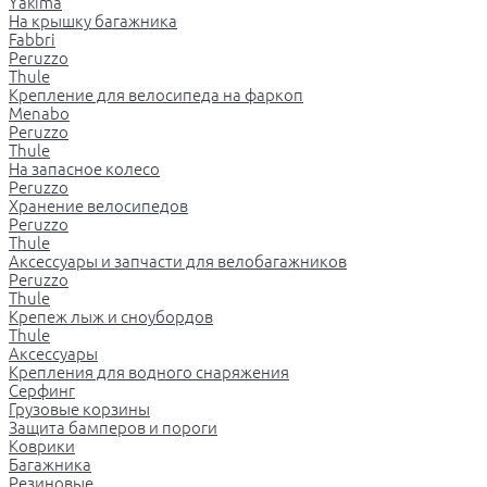
Yakima
На крышку багажника
Fabbri
Peruzzo
Thule
Крепление для велосипеда на фаркоп
Menabo
Peruzzo
Thule
На запасное колесо
Peruzzo
Хранение велосипедов
Peruzzo
Thule
Аксессуары и запчасти для велобагажников
Peruzzo
Thule
Крепеж лыж и сноубордов
Thule
Аксессуары
Крепления для водного снаряжения
Серфинг
Грузовые корзины
Защита бамперов и пороги
Коврики
Багажника
Резиновые