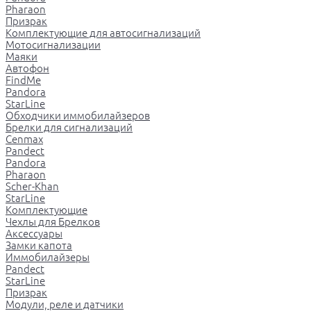
Pharaon
Призрак
Комплектующие для автосигнализаций
Мотосигнализации
Маяки
Автофон
FindMe
Pandora
StarLine
Обходчики иммобилайзеров
Брелки для сигнализаций
Cenmax
Pandect
Pandora
Pharaon
Scher-Khan
StarLine
Комплектующие
Чехлы для Брелков
Аксессуары
Замки капота
Иммобилайзеры
Pandect
StarLine
Призрак
Модули, реле и датчики