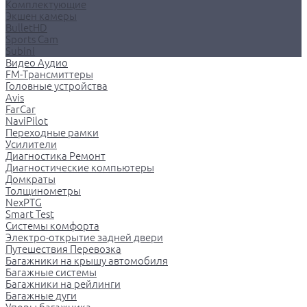
Комплектующие
Экшен камеры
BulletHD
Sports Cam
Subini
Видео Аудио
FM-Трансмиттеры
Головные устройства
Avis
FarCar
NaviPilot
Переходные рамки
Усилители
Диагностика Ремонт
Диагностические компьютеры
Домкраты
Толщинометры
NexPTG
Smart Test
Системы комфорта
Электро-открытие задней двери
Путешествия Перевозка
Багажники на крышу автомобиля
Багажные системы
Багажники на рейлинги
Багажные дуги