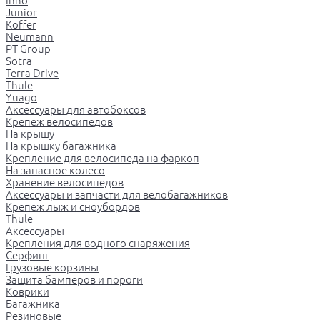
Inno
Junior
Koffer
Neumann
PT Group
Sotra
Terra Drive
Thule
Yuago
Аксессуары для автобоксов
Крепеж велосипедов
На крышу
На крышку багажника
Крепление для велосипеда на фаркоп
На запасное колесо
Хранение велосипедов
Аксессуары и запчасти для велобагажников
Крепеж лыж и сноубордов
Thule
Аксессуары
Крепления для водного снаряжения
Серфинг
Грузовые корзины
Защита бамперов и пороги
Коврики
Багажника
Резиновые