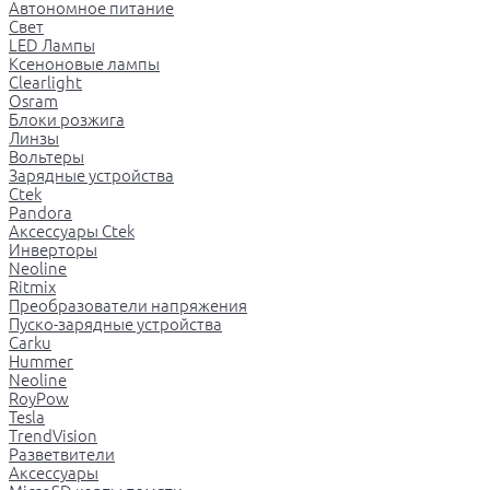
Автономное питание
Свет
LED Лампы
Ксеноновые лампы
Clearlight
Osram
Блоки розжига
Линзы
Вольтеры
Зарядные устройства
Ctek
Pandora
Аксессуары Ctek
Инверторы
Neoline
Ritmix
Преобразователи напряжения
Пуско-зарядные устройства
Carku
Hummer
Neoline
RoyPow
Tesla
TrendVision
Разветвители
Аксессуары