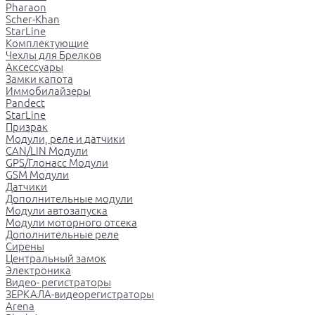
Pharaon
Scher-Khan
StarLine
Комплектующие
Чехлы для Брелков
Аксессуары
Замки капота
Иммобилайзеры
Pandect
StarLine
Призрак
Модули, реле и датчики
CAN/LIN Модули
GPS/Глонасс Модули
GSM Модули
Датчики
Дополнительные модули
Модули автозапуска
Модули моторного отсека
Дополнительные реле
Сирены
Центральный замок
Электроника
Видео- регистраторы
ЗЕРКАЛА-видеорегистраторы
Arena