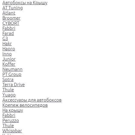
Автобоксы на Крышу
AT Tuning
Atlant
Broomer
CYBORT
Fabbri
Farad
G3
Hakr
Hapro
Inno
Junior
Koffer
Neumann
PT Group
Sotra
Terra Drive
Thule
Yuago
Аксессуары для автобоксов
Крепеж велосипедов
На крышу
Fabbri
Peruzzo
Thule
Whispbar