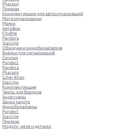
Pharaon
Призрак
Комплектующие для автосигнализаций
Мотосигнализации
Маяки
Автофон
FindMe
Pandora
StarLine
Обходчики иммобилайзеров
Брелки для сигнализаций
Cenmax
Pandect
Pandora
Pharaon
Scher-Khan
StarLine
Комплектующие
Чехлы для Брелков
Аксессуары
Замки капота
Иммобилайзеры
Pandect
StarLine
Призрак
Модули, реле и датчики