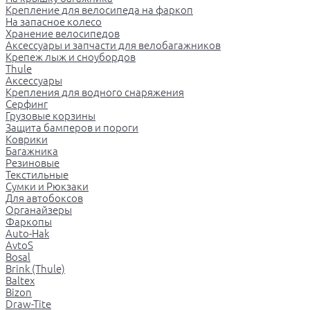
Крепление для велосипеда на фаркоп
На запасное колесо
Хранение велосипедов
Аксессуары и запчасти для велобагажников
Крепеж лыж и сноубордов
Thule
Аксессуары
Крепления для водного снаряжения
Серфинг
Грузовые корзины
Защита бамперов и пороги
Коврики
Багажника
Резиновые
Текстильные
Сумки и Рюкзаки
Для автобоксов
Органайзеры
Фаркопы
Auto-Hak
AvtoS
Bosal
Brink (Thule)
Baltex
Bizon
Draw-Tite