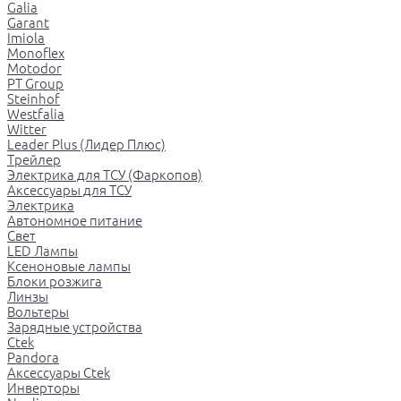
Galia
Garant
Imiola
Monoflex
Motodor
PT Group
Steinhof
Westfalia
Witter
Leader Plus (Лидер Плюс)
Трейлер
Электрика для ТСУ (Фаркопов)
Аксессуары для ТСУ
Электрика
Автономное питание
Свет
LED Лампы
Ксеноновые лампы
Блоки розжига
Линзы
Вольтеры
Зарядные устройства
Ctek
Pandora
Аксессуары Ctek
Инверторы