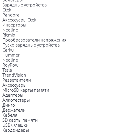
Зарядные устройства
Ctek
Pandora
Аксессуары Ctek
Инверторы
Neoline
Ritmix
Преобразователи напряжения
Пуско-зарядные устройства
Carku
Hummer
Neoline
RoyPow
Tesla
TrendVision
Разветвители
Аксессуары
MicroSD карты памяти
Адаптеры
Алкотестеры
Динго
Держатели
Кабеля
SD карты памяти
USB Флешки
Кардридеры