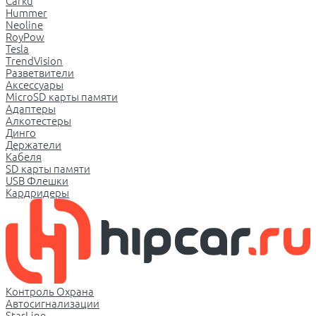
Carku
Hummer
Neoline
RoyPow
Tesla
TrendVision
Разветвители
Аксессуары
MicroSD карты памяти
Адаптеры
Алкотестеры
Динго
Держатели
Кабеля
SD карты памяти
USB Флешки
Кардридеры
Контроль Охрана
Автосигнализации
StarLine