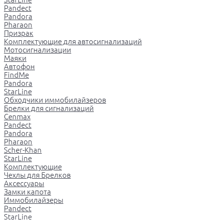
Pandect
Pandora
Pharaon
Призрак
Комплектующие для автосигнализаций
Мотосигнализации
Маяки
Автофон
FindMe
Pandora
StarLine
Обходчики иммобилайзеров
Брелки для сигнализаций
Cenmax
Pandect
Pandora
Pharaon
Scher-Khan
StarLine
Комплектующие
Чехлы для Брелков
Аксессуары
Замки капота
Иммобилайзеры
Pandect
StarLine