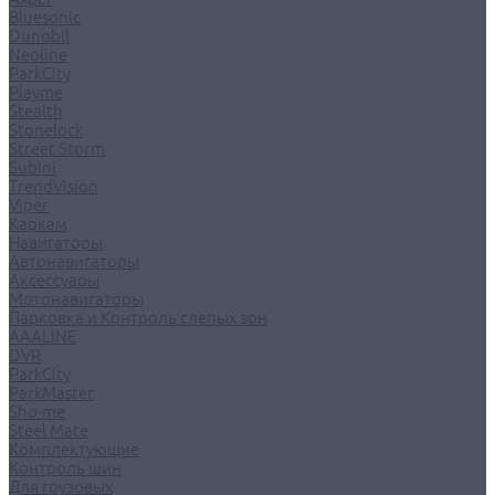
Bluesonic
Dunobil
Neoline
ParkCity
Playme
Stealth
Stonelock
Street Storm
Subini
TrendVision
Viper
Каркам
Навигаторы
Автонавигаторы
Аксессуары
Мотонавигаторы
Парковка и Контроль слепых зон
AAALINE
DVR
ParkCity
ParkMaster
Sho-me
Steel Mate
Комплектующие
Контроль шин
Для грузовых