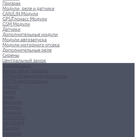
Призрак
Модули, реле и датчики
CAN/LIN Модули
GPS/Глонасс Модули
GSM Модули
Датчики
Дополнительные модули
Модули автозапуска
Модули моторного отсека
Дополнительные реле
Сирены
Центральный замок
Электроника
Видео- регистраторы
ЗЕРКАЛА-видеорегистраторы
МОТО-регистраторы
Akenori
Axiom
Axper
Blackview
BlackVue
Bluesonic
CANSONIC
DATAKAM
Dunobil
Inspector