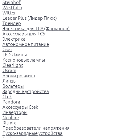
Steinhof
Westfalia
Witter
Leader Plus (Лидер Плюс)
Трейлер
Электрика для ТСУ (Фаркопов)
Аксессуары для ТСУ
Электрика
Автономное питание
Свет
LED Лампы
Ксеноновые лампы
Clearlight
Osram
Блоки розжига
Линзы
Вольтеры
Зарядные устройства
Ctek
Pandora
Аксессуары Ctek
Инверторы
Neoline
Ritmix
Преобразователи напряжения
Пуско-зарядные устройства