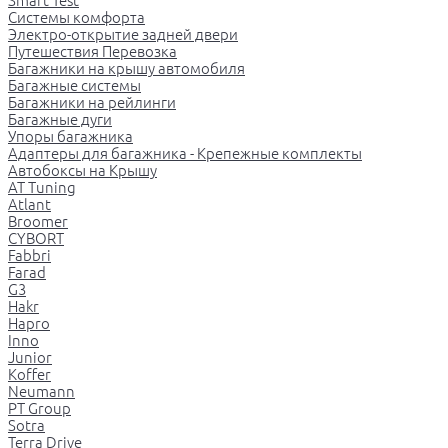
Smart Test
Системы комфорта
Электро-открытие задней двери
Путешествия Перевозка
Багажники на крышу автомобиля
Багажные системы
Багажники на рейлинги
Багажные дуги
Упоры багажника
Адаптеры для багажника - Крепежные комплекты
Автобоксы на Крышу
AT Tuning
Atlant
Broomer
CYBORT
Fabbri
Farad
G3
Hakr
Hapro
Inno
Junior
Koffer
Neumann
PT Group
Sotra
Terra Drive