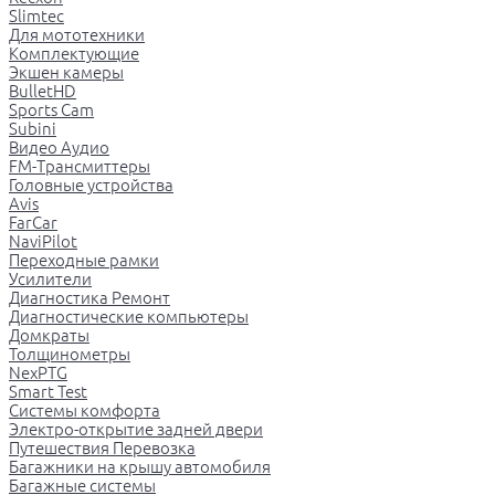
Slimtec
Для мототехники
Комплектующие
Экшен камеры
BulletHD
Sports Cam
Subini
Видео Аудио
FM-Трансмиттеры
Головные устройства
Avis
FarCar
NaviPilot
Переходные рамки
Усилители
Диагностика Ремонт
Диагностические компьютеры
Домкраты
Толщинометры
NexPTG
Smart Test
Системы комфорта
Электро-открытие задней двери
Путешествия Перевозка
Багажники на крышу автомобиля
Багажные системы