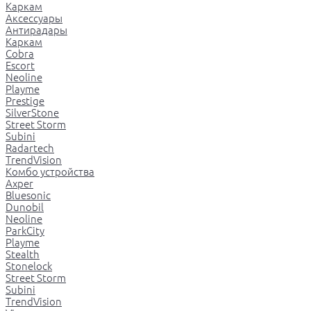
Каркам
Аксессуары
Антирадары
Каркам
Cobra
Escort
Neoline
Playme
Prestige
SilverStone
Street Storm
Subini
Radartech
TrendVision
Комбо устройства
Axper
Bluesonic
Dunobil
Neoline
ParkCity
Playme
Stealth
Stonelock
Street Storm
Subini
TrendVision