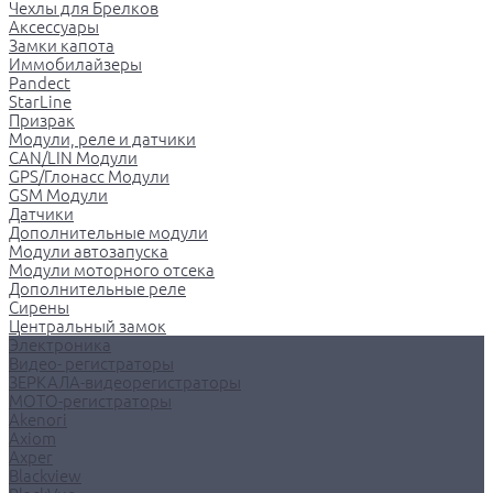
Чехлы для Брелков
Аксессуары
Замки капота
Иммобилайзеры
Pandect
StarLine
Призрак
Модули, реле и датчики
CAN/LIN Модули
GPS/Глонасс Модули
GSM Модули
Датчики
Дополнительные модули
Модули автозапуска
Модули моторного отсека
Дополнительные реле
Сирены
Центральный замок
Электроника
Видео- регистраторы
ЗЕРКАЛА-видеорегистраторы
МОТО-регистраторы
Akenori
Axiom
Axper
Blackview