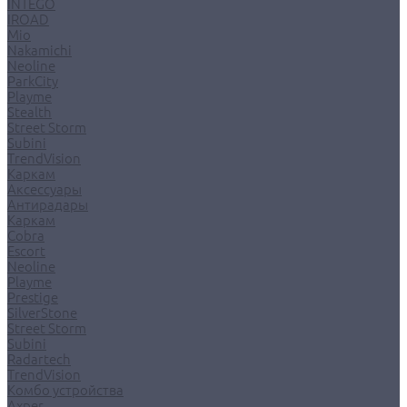
INTEGO
IROAD
Mio
Nakamichi
Neoline
ParkCity
Playme
Stealth
Street Storm
Subini
TrendVision
Каркам
Аксессуары
Антирадары
Каркам
Cobra
Escort
Neoline
Playme
Prestige
SilverStone
Street Storm
Subini
Radartech
TrendVision
Комбо устройства
Axper