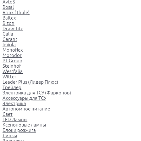
AvtoS
Bosal
Brink (Thule)
Baltex
Bizon
Draw-Tite
Galia
Garant
Imiola
Monoflex
Motodor
PT Group
Steinhof
Westfalia
Witter
Leader Plus (Лидер Плюс)
Трейлер
Электрика для ТСУ (Фаркопов)
Аксессуары для ТСУ
Электрика
Автономное питание
Свет
LED Лампы
Ксеноновые лампы
Блоки розжига
Линзы
Вольтеры