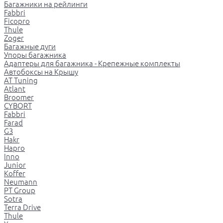
Багажники на рейлинги
Fabbri
Ficopro
Thule
Zoger
Багажные дуги
Упоры багажника
Адаптеры для багажника - Крепежные комплекты
Автобоксы на Крышу
AT Tuning
Atlant
Broomer
CYBORT
Fabbri
Farad
G3
Hakr
Hapro
Inno
Junior
Koffer
Neumann
PT Group
Sotra
Terra Drive
Thule