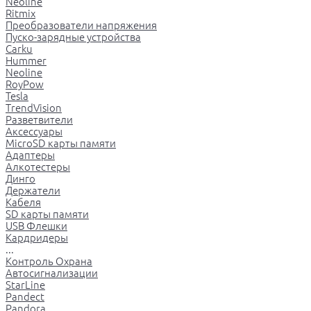
Neoline
Ritmix
Преобразователи напряжения
Пуско-зарядные устройства
Carku
Hummer
Neoline
RoyPow
Tesla
TrendVision
Разветвители
Аксессуары
MicroSD карты памяти
Адаптеры
Алкотестеры
Динго
Держатели
Кабеля
SD карты памяти
USB Флешки
Кардридеры
...
Контроль Охрана
Автосигнализации
StarLine
Pandect
Pandora