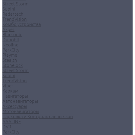
Street Storm
Subini
Radartech
TrendVision
Комбо устройства
Axper
Bluesonic
Dunobil
Neoline
ParkCity
Playme
Stealth
Stonelock
Street Storm
Subini
TrendVision
Viper
Каркам
Навигаторы
Автонавигаторы
Аксессуары
Мотонавигаторы
Парковка и Контроль слепых зон
AAALINE
DVR
ParkCity