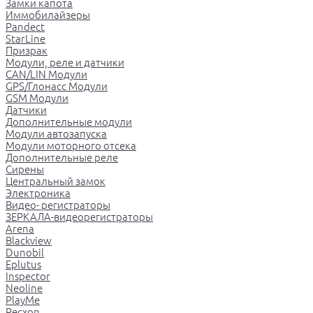
Замки капота
Иммобилайзеры
Pandect
StarLine
Призрак
Модули, реле и датчики
CAN/LIN Модули
GPS/Глонасс Модули
GSM Модули
Датчики
Дополнительные модули
Модули автозапуска
Модули моторного отсека
Дополнительные реле
Сирены
Центральный замок
Электроника
Видео- регистраторы
ЗЕРКАЛА-видеорегистраторы
Arena
Blackview
Dunobil
Eplutus
Inspector
Neoline
PlayMe
Recxon