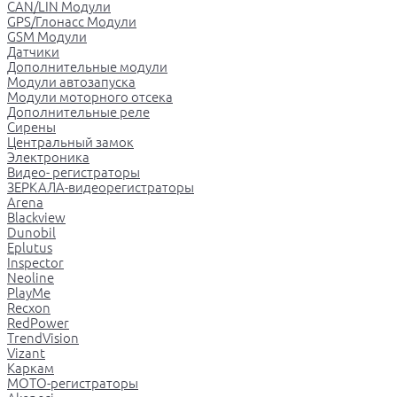
CAN/LIN Модули
GPS/Глонасс Модули
GSM Модули
Датчики
Дополнительные модули
Модули автозапуска
Модули моторного отсека
Дополнительные реле
Сирены
Центральный замок
Электроника
Видео- регистраторы
ЗЕРКАЛА-видеорегистраторы
Arena
Blackview
Dunobil
Eplutus
Inspector
Neoline
PlayMe
Recxon
RedPower
TrendVision
Vizant
Каркам
МОТО-регистраторы