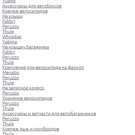
Yuago
Аксессуары для автобоксов
Крепеж велосипедов
На крышу
Fabbri
Peruzzo
Thule
Whispbar
Yakima
На крышку багажника
Fabbri
Peruzzo
Thule
Крепление для велосипеда на фаркоп
Menabo
Peruzzo
Thule
На запасное колесо
Peruzzo
Хранение велосипедов
Peruzzo
Thule
Аксессуары и запчасти для велобагажников
Peruzzo
Thule
Крепеж лыж и сноубордов
Thule