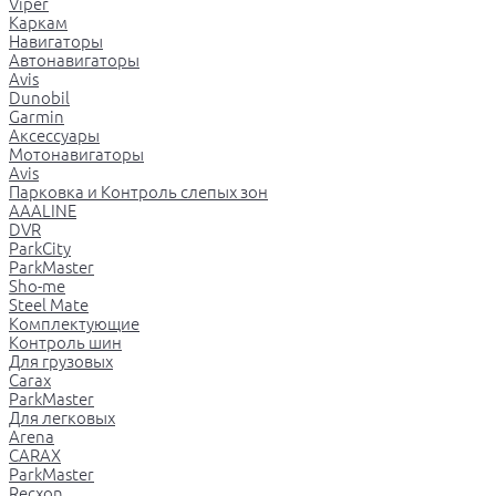
Viper
Каркам
Навигаторы
Автонавигаторы
Avis
Dunobil
Garmin
Аксессуары
Мотонавигаторы
Avis
Парковка и Контроль слепых зон
AAALINE
DVR
ParkCity
ParkMaster
Sho-me
Steel Mate
Комплектующие
Контроль шин
Для грузовых
Carax
ParkMaster
Для легковых
Arena
CARAX
ParkMaster
Recxon