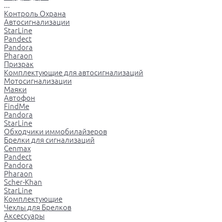
...
Контроль Охрана
Автосигнализации
StarLine
Pandect
Pandora
Pharaon
Призрак
Комплектующие для автосигнализаций
Мотосигнализации
Маяки
Автофон
FindMe
Pandora
StarLine
Обходчики иммобилайзеров
Брелки для сигнализаций
Cenmax
Pandect
Pandora
Pharaon
Scher-Khan
StarLine
Комплектующие
Чехлы для Брелков
Аксессуары