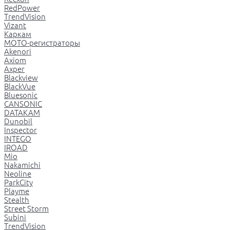
RedPower
TrendVision
Vizant
Каркам
МОТО-регистраторы
Akenori
Axiom
Axper
Blackview
BlackVue
Bluesonic
CANSONIC
DATAKAM
Dunobil
Inspector
INTEGO
IROAD
Mio
Nakamichi
Neoline
ParkCity
Playme
Stealth
Street Storm
Subini
TrendVision