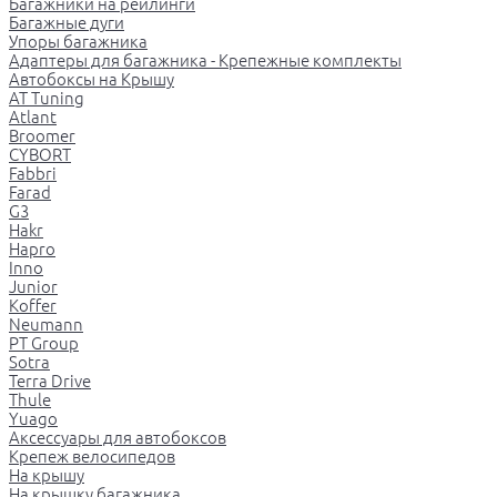
Багажники на рейлинги
Багажные дуги
Упоры багажника
Адаптеры для багажника - Крепежные комплекты
Автобоксы на Крышу
AT Tuning
Atlant
Broomer
CYBORT
Fabbri
Farad
G3
Hakr
Hapro
Inno
Junior
Koffer
Neumann
PT Group
Sotra
Terra Drive
Thule
Yuago
Аксессуары для автобоксов
Крепеж велосипедов
На крышу
На крышку багажника