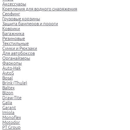
Аксессуары
Крепления для водного снаряжения
Серфинг
Грузовые корзины
Защита бамперов и пороги
Коврики
Багажника
Резиновые
Текстильные
Сумки и Рюкзаки
Для автобоксов
Органайзеры
Фаркопы
Auto-Hak
AvtoS
Bosal
Brink (Thule)
Baltex
Bizon
Draw-Tite
Galia
Garant
Imiola
Monoflex
Motodor
PT Group