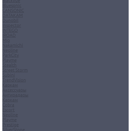
BlackVue
Bluesonic
CANSONIC
DATAKAM
Dunobil
Inspector
INTEGO
IROAD
Mio
Nakamichi
Neoline
ParkCity
Playme
Stealth
Street Storm
Subini
TrendVision
Каркам
Аксессуары
Антирадары
Каркам
Cobra
Escort
Neoline
Playme
Prestige
SilverStone