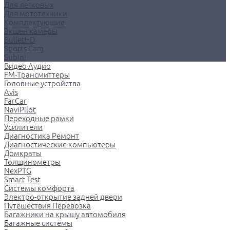
Для легковых
Для мототехники
Комплектующие
Экшен камеры
BulletHD
Sports Cam
Subini
Видео Аудио
FM-Трансмиттеры
Головные устройства
Avis
FarCar
NaviPilot
Переходные рамки
Усилители
Диагностика Ремонт
Диагностические компьютеры
Домкраты
Толщинометры
NexPTG
Smart Test
Системы комфорта
Электро-открытие задней двери
Путешествия Перевозка
Багажники на крышу автомобиля
Багажные системы