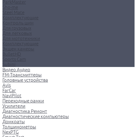
ParkMaster
Sho-me
Steel Mate
Комплектующие
Контроль шин
Для грузовых
Для легковых
Для мототехники
Комплектующие
Экшен камеры
BulletHD
Sports Cam
Subini
Видео Аудио
FM-Трансмиттеры
Головные устройства
Avis
FarCar
NaviPilot
Переходные рамки
Усилители
Диагностика Ремонт
Диагностические компьютеры
Домкраты
Толщинометры
NexPTG