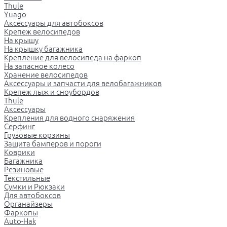
Thule
Yuago
Аксессуары для автобоксов
Крепеж велосипедов
На крышу
На крышку багажника
Крепление для велосипеда на фаркоп
На запасное колесо
Хранение велосипедов
Аксессуары и запчасти для велобагажников
Крепеж лыж и сноубордов
Thule
Аксессуары
Крепления для водного снаряжения
Серфинг
Грузовые корзины
Защита бамперов и пороги
Коврики
Багажника
Резиновые
Текстильные
Сумки и Рюкзаки
Для автобоксов
Органайзеры
Фаркопы
Auto-Hak