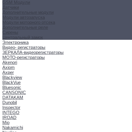
GSM Модули
Датчики
Дополнительные модули
Модули автозапуска
Модули моторного отсека
Дополнительные реле
Сирены
Центральный замок
Электроника
Видео- регистраторы
ЗЕРКАЛА-видеорегистраторы
МОТО-регистраторы
Akenori
Axiom
Axper
Blackview
BlackVue
Bluesonic
CANSONIC
DATAKAM
Dunobil
Inspector
INTEGO
IROAD
Mio
Nakamichi