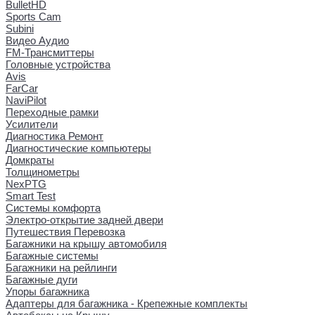
BulletHD
Sports Cam
Subini
Видео Аудио
FM-Трансмиттеры
Головные устройства
Avis
FarCar
NaviPilot
Переходные рамки
Усилители
Диагностика Ремонт
Диагностические компьютеры
Домкраты
Толщинометры
NexPTG
Smart Test
Системы комфорта
Электро-открытие задней двери
Путешествия Перевозка
Багажники на крышу автомобиля
Багажные системы
Багажники на рейлинги
Багажные дуги
Упоры багажника
Адаптеры для багажника - Крепежные комплекты