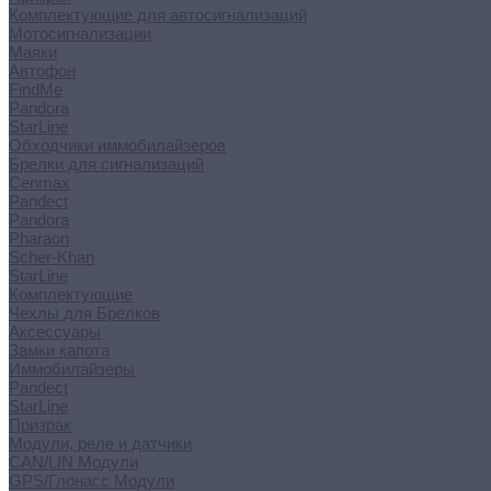
Комплектующие для автосигнализаций
Мотосигнализации
Маяки
Автофон
FindMe
Pandora
StarLine
Обходчики иммобилайзеров
Брелки для сигнализаций
Cenmax
Pandect
Pandora
Pharaon
Scher-Khan
StarLine
Комплектующие
Чехлы для Брелков
Аксессуары
Замки капота
Иммобилайзеры
Pandect
StarLine
Призрак
Модули, реле и датчики
CAN/LIN Модули
GPS/Глонасс Модули