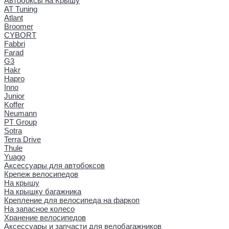
Автобоксы на Крышу
AT Tuning
Atlant
Broomer
CYBORT
Fabbri
Farad
G3
Hakr
Hapro
Inno
Junior
Koffer
Neumann
PT Group
Sotra
Terra Drive
Thule
Yuago
Аксессуары для автобоксов
Крепеж велосипедов
На крышу
На крышку багажника
Крепление для велосипеда на фаркоп
На запасное колесо
Хранение велосипедов
Аксессуары и запчасти для велобагажников