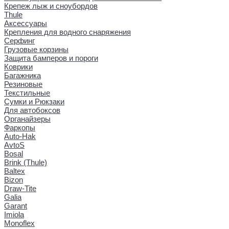
Крепеж лыж и сноубордов
Thule
Аксессуары
Крепления для водного снаряжения
Серфинг
Грузовые корзины
Защита бамперов и пороги
Коврики
Багажника
Резиновые
Текстильные
Сумки и Рюкзаки
Для автобоксов
Органайзеры
Фаркопы
Auto-Hak
AvtoS
Bosal
Brink (Thule)
Baltex
Bizon
Draw-Tite
Galia
Garant
Imiola
Monoflex