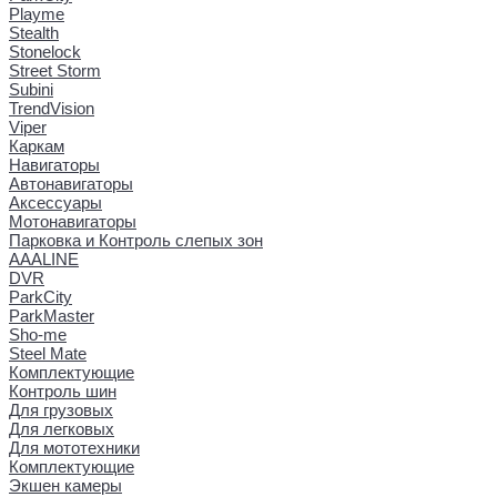
Playme
Stealth
Stonelock
Street Storm
Subini
TrendVision
Viper
Каркам
Навигаторы
Автонавигаторы
Аксессуары
Мотонавигаторы
Парковка и Контроль слепых зон
AAALINE
DVR
ParkCity
ParkMaster
Sho-me
Steel Mate
Комплектующие
Контроль шин
Для грузовых
Для легковых
Для мототехники
Комплектующие
Экшен камеры