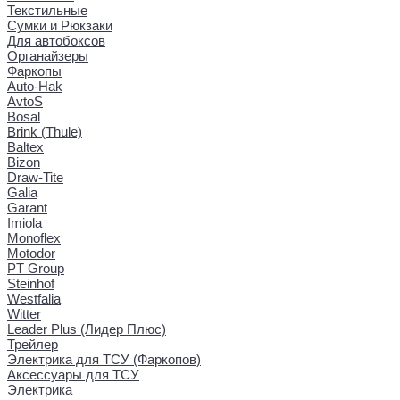
Текстильные
Сумки и Рюкзаки
Для автобоксов
Органайзеры
Фаркопы
Auto-Hak
AvtoS
Bosal
Brink (Thule)
Baltex
Bizon
Draw-Tite
Galia
Garant
Imiola
Monoflex
Motodor
PT Group
Steinhof
Westfalia
Witter
Leader Plus (Лидер Плюс)
Трейлер
Электрика для ТСУ (Фаркопов)
Аксессуары для ТСУ
Электрика