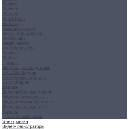
Pandect
Pandora
Pharaon
Scher-Khan
StarLine
Комплектующие
Чехлы для Брелков
Аксессуары
Замки капота
Иммобилайзеры
Pandect
StarLine
Призрак
Модули, реле и датчики
CAN/LIN Модули
GPS/Глонасс Модули
GSM Модули
Датчики
Дополнительные модули
Модули автозапуска
Модули моторного отсека
Дополнительные реле
Сирены
Центральный замок
Электроника
Видео- регистраторы