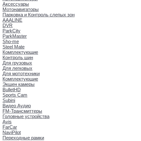
Аксессуары
Мотонавигаторы
Парковка и Контроль слепых зон
AAALINE
DVR
ParkCity
ParkMaster
Sho-me
Steel Mate
Комплектующие
Контроль шин
Для грузовых
Для легковых
Для мототехники
Комплектующие
Экшен камеры
BulletHD
Sports Cam
Subini
Видео Аудио
FM-Трансмиттеры
Головные устройства
Avis
FarCar
NaviPilot
Переходные рамки