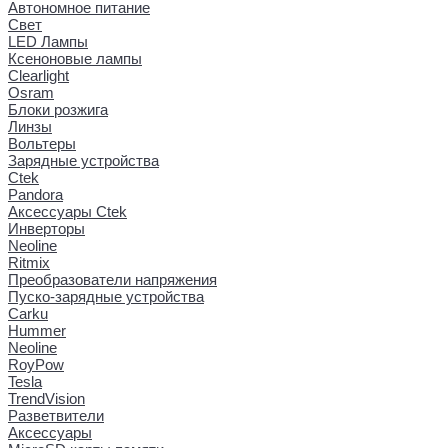
Автономное питание
Свет
LED Лампы
Ксеноновые лампы
Clearlight
Osram
Блоки розжига
Линзы
Вольтеры
Зарядные устройства
Ctek
Pandora
Аксессуары Ctek
Инверторы
Neoline
Ritmix
Преобразователи напряжения
Пуско-зарядные устройства
Carku
Hummer
Neoline
RoyPow
Tesla
TrendVision
Разветвители
Аксессуары