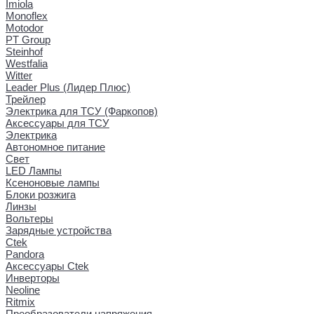
Imiola
Monoflex
Motodor
PT Group
Steinhof
Westfalia
Witter
Leader Plus (Лидер Плюс)
Трейлер
Электрика для ТСУ (Фаркопов)
Аксессуары для ТСУ
Электрика
Автономное питание
Свет
LED Лампы
Ксеноновые лампы
Блоки розжига
Линзы
Вольтеры
Зарядные устройства
Ctek
Pandora
Аксессуары Ctek
Инверторы
Neoline
Ritmix
Преобразователи напряжения