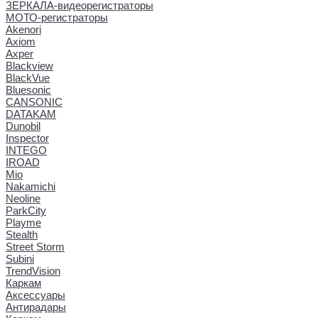
ЗЕРКАЛА-видеорегистраторы
МОТО-регистраторы
Akenori
Axiom
Axper
Blackview
BlackVue
Bluesonic
CANSONIC
DATAKAM
Dunobil
Inspector
INTEGO
IROAD
Mio
Nakamichi
Neoline
ParkCity
Playme
Stealth
Street Storm
Subini
TrendVision
Каркам
Аксессуары
Антирадары