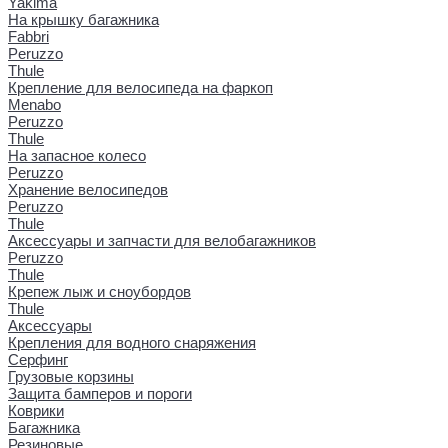
Yakima
На крышку багажника
Fabbri
Peruzzo
Thule
Крепление для велосипеда на фаркоп
Menabo
Peruzzo
Thule
На запасное колесо
Peruzzo
Хранение велосипедов
Peruzzo
Thule
Аксессуары и запчасти для велобагажников
Peruzzo
Thule
Крепеж лыж и сноубордов
Thule
Аксессуары
Крепления для водного снаряжения
Серфинг
Грузовые корзины
Защита бамперов и пороги
Коврики
Багажника
Резиновые