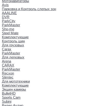
Мотонавигаторы
Avis
Парковка и Контроль слепых зон
AAALINE
DVR
ParkCity
ParkMaster
Sho-me
Steel Mate
Комплектующие
Контроль шин
Для грузовых
Carax
ParkMaster
Для легковых
Arena
CARAX
ParkMaster
Recxon
Slimtec
Для мототехники
Комплектующие
Экшен камеры
BulletHD
Sports Cam
Subini
Видео Аудио