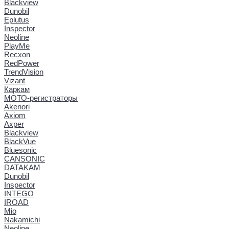
Blackview
Dunobil
Eplutus
Inspector
Neoline
PlayMe
Recxon
RedPower
TrendVision
Vizant
Каркам
МОТО-регистраторы
Akenori
Axiom
Axper
Blackview
BlackVue
Bluesonic
CANSONIC
DATAKAM
Dunobil
Inspector
INTEGO
IROAD
Mio
Nakamichi
Neoline