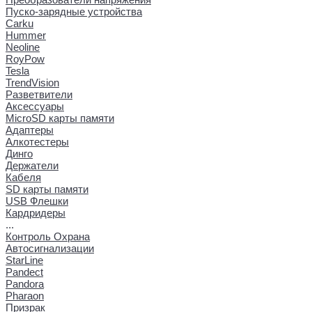
Пуско-зарядные устройства
Carku
Hummer
Neoline
RoyPow
Tesla
TrendVision
Разветвители
Аксессуары
MicroSD карты памяти
Адаптеры
Алкотестеры
Динго
Держатели
Кабеля
SD карты памяти
USB Флешки
Кардридеры
...
Контроль Охрана
Автосигнализации
StarLine
Pandect
Pandora
Pharaon
Призрак