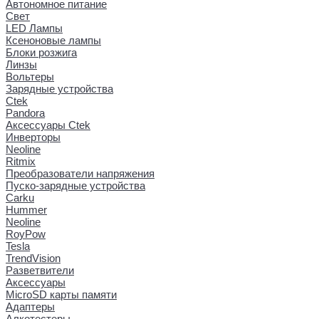
Автономное питание
Свет
LED Лампы
Ксеноновые лампы
Блоки розжига
Линзы
Вольтеры
Зарядные устройства
Ctek
Pandora
Аксессуары Ctek
Инверторы
Neoline
Ritmix
Преобразователи напряжения
Пуско-зарядные устройства
Carku
Hummer
Neoline
RoyPow
Tesla
TrendVision
Разветвители
Аксессуары
MicroSD карты памяти
Адаптеры
Алкотестеры