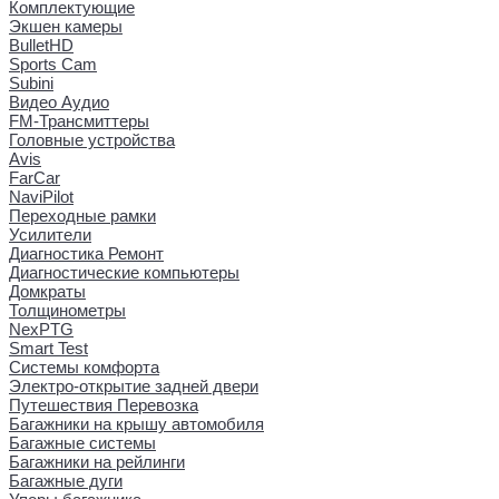
Комплектующие
Экшен камеры
BulletHD
Sports Cam
Subini
Видео Аудио
FM-Трансмиттеры
Головные устройства
Avis
FarCar
NaviPilot
Переходные рамки
Усилители
Диагностика Ремонт
Диагностические компьютеры
Домкраты
Толщинометры
NexPTG
Smart Test
Системы комфорта
Электро-открытие задней двери
Путешествия Перевозка
Багажники на крышу автомобиля
Багажные системы
Багажники на рейлинги
Багажные дуги