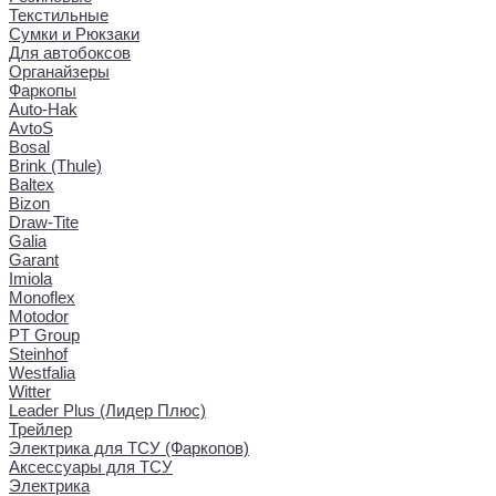
Текстильные
Сумки и Рюкзаки
Для автобоксов
Органайзеры
Фаркопы
Auto-Hak
AvtoS
Bosal
Brink (Thule)
Baltex
Bizon
Draw-Tite
Galia
Garant
Imiola
Monoflex
Motodor
PT Group
Steinhof
Westfalia
Witter
Leader Plus (Лидер Плюс)
Трейлер
Электрика для ТСУ (Фаркопов)
Аксессуары для ТСУ
Электрика