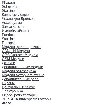
Pharaon
Scher-Khan
StarLine
Комплектующие
Чехлы для Брелков
Аксессуары
Замки капота
Иммобилайзеры
Pandect
StarLine
Призрак
Модули, реле и датчики
CAN/LIN Модули
GPS/Глонасс Модули
GSM Модули
Датчики
Дополнительные модули
Модули автозапуска
Модули моторного отсека
Дополнительные реле
Сирены
Центральный замок
Электроника
Видео- регистраторы
ЗЕРКАЛА-видеорегистраторы
Arena