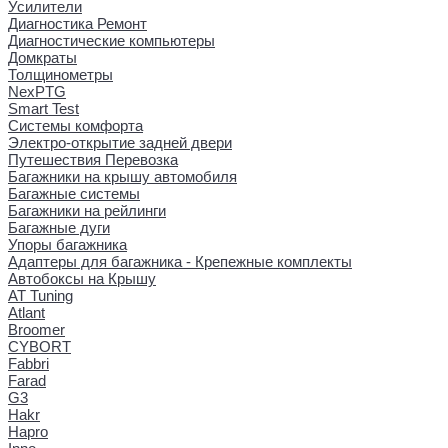
Усилители
Диагностика Ремонт
Диагностические компьютеры
Домкраты
Толщинометры
NexPTG
Smart Test
Системы комфорта
Электро-открытие задней двери
Путешествия Перевозка
Багажники на крышу автомобиля
Багажные системы
Багажники на рейлинги
Багажные дуги
Упоры багажника
Адаптеры для багажника - Крепежные комплекты
Автобоксы на Крышу
AT Tuning
Atlant
Broomer
CYBORT
Fabbri
Farad
G3
Hakr
Hapro