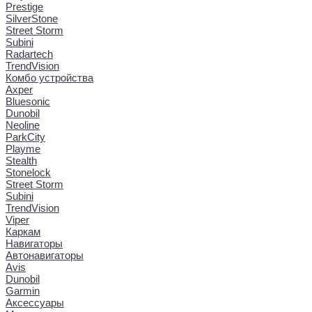
Prestige
SilverStone
Street Storm
Subini
Radartech
TrendVision
Комбо устройства
Axper
Bluesonic
Dunobil
Neoline
ParkCity
Playme
Stealth
Stonelock
Street Storm
Subini
TrendVision
Viper
Каркам
Навигаторы
Автонавигаторы
Avis
Dunobil
Garmin
Аксессуары