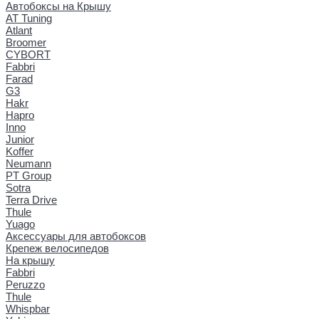
Автобоксы на Крышу
AT Tuning
Atlant
Broomer
CYBORT
Fabbri
Farad
G3
Hakr
Hapro
Inno
Junior
Koffer
Neumann
PT Group
Sotra
Terra Drive
Thule
Yuago
Аксессуары для автобоксов
Крепеж велосипедов
На крышу
Fabbri
Peruzzo
Thule
Whispbar