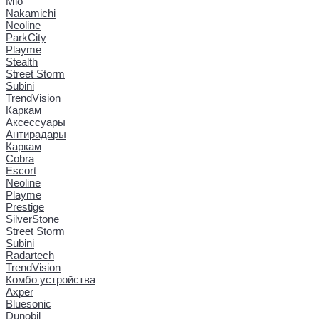
Mio
Nakamichi
Neoline
ParkCity
Playme
Stealth
Street Storm
Subini
TrendVision
Каркам
Аксессуары
Антирадары
Каркам
Cobra
Escort
Neoline
Playme
Prestige
SilverStone
Street Storm
Subini
Radartech
TrendVision
Комбо устройства
Axper
Bluesonic
Dunobil