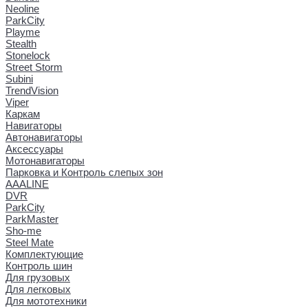
Neoline
ParkCity
Playme
Stealth
Stonelock
Street Storm
Subini
TrendVision
Viper
Каркам
Навигаторы
Автонавигаторы
Аксессуары
Мотонавигаторы
Парковка и Контроль слепых зон
AAALINE
DVR
ParkCity
ParkMaster
Sho-me
Steel Mate
Комплектующие
Контроль шин
Для грузовых
Для легковых
Для мототехники