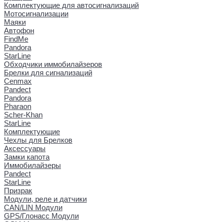
Комплектующие для автосигнализаций
Мотосигнализации
Маяки
Автофон
FindMe
Pandora
StarLine
Обходчики иммобилайзеров
Брелки для сигнализаций
Cenmax
Pandect
Pandora
Pharaon
Scher-Khan
StarLine
Комплектующие
Чехлы для Брелков
Аксессуары
Замки капота
Иммобилайзеры
Pandect
StarLine
Призрак
Модули, реле и датчики
CAN/LIN Модули
GPS/Глонасс Модули