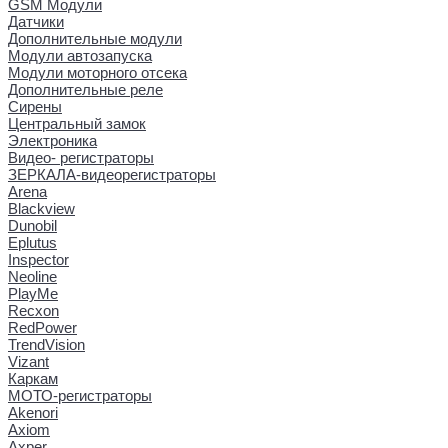
GSM Модули
Датчики
Дополнительные модули
Модули автозапуска
Модули моторного отсека
Дополнительные реле
Сирены
Центральный замок
Электроника
Видео- регистраторы
ЗЕРКАЛА-видеорегистраторы
Arena
Blackview
Dunobil
Eplutus
Inspector
Neoline
PlayMe
Recxon
RedPower
TrendVision
Vizant
Каркам
МОТО-регистраторы
Akenori
Axiom
Axper