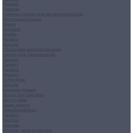
Pharaon
Призрак
Комплектующие для автосигнализаций
Мотосигнализации
Маяки
Автофон
FindMe
Pandora
StarLine
Обходчики иммобилайзеров
Брелки для сигнализаций
Cenmax
Pandect
Pandora
Pharaon
Scher-Khan
StarLine
Комплектующие
Чехлы для Брелков
Аксессуары
Замки капота
Иммобилайзеры
Pandect
StarLine
Призрак
Модули, реле и датчики