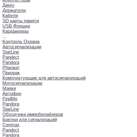
Динго
Держатели
Кабеля
SD карты памяти
USB Флешки
Кардридеры
...
Контроль Охрана
Автосигнализации
StarLine
Pandect
Pandora
Pharaon
Призрак
Комплектующие для автосигнализаций
Мотосигнализации
Маяки
Автофон
FindMe
Pandora
StarLine
Обходчики иммобилайзеров
Брелки для сигнализаций
Cenmax
Pandect
Pandora