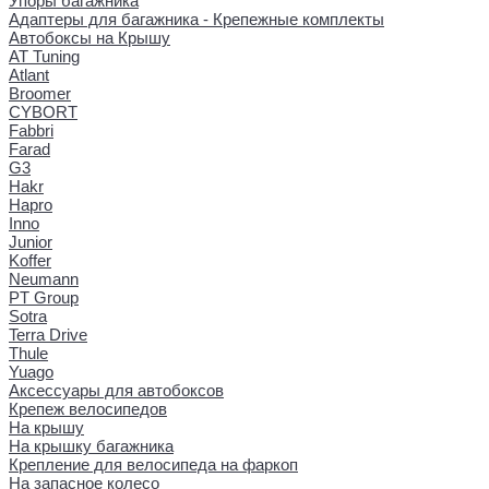
Упоры багажника
Адаптеры для багажника - Крепежные комплекты
Автобоксы на Крышу
AT Tuning
Atlant
Broomer
CYBORT
Fabbri
Farad
G3
Hakr
Hapro
Inno
Junior
Koffer
Neumann
PT Group
Sotra
Terra Drive
Thule
Yuago
Аксессуары для автобоксов
Крепеж велосипедов
На крышу
На крышку багажника
Крепление для велосипеда на фаркоп
На запасное колесо