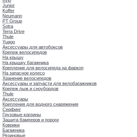
Inno
Junior
Koffer
Neumann
PT Group
Sotra
Terra Drive
Thule
Yuago
Аксессуары для автобоксов
Крепеж велосипедов
На крышу
На крышку багажника
Крепление для велосипеда на фаркоп
На запасное колесо
Хранение велосипедов
Аксессуары и запчасти для велобагажников
Крепеж лыж и сноубордов
Thule
Аксессуары
Крепления для водного снаряжения
Серфинг
Грузовые корзины
Защита бамперов и пороги
Коврики
Багажника
Резиновые