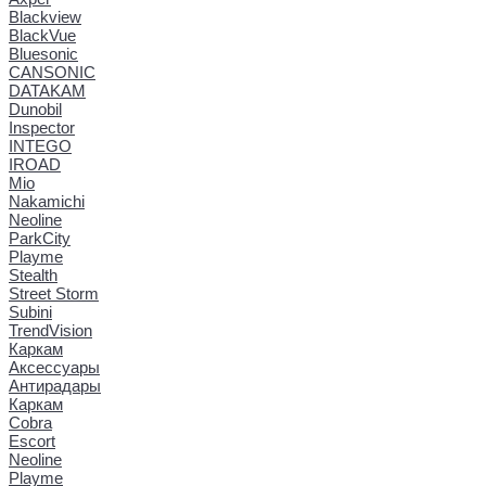
Blackview
BlackVue
Bluesonic
CANSONIC
DATAKAM
Dunobil
Inspector
INTEGO
IROAD
Mio
Nakamichi
Neoline
ParkCity
Playme
Stealth
Street Storm
Subini
TrendVision
Каркам
Аксессуары
Антирадары
Каркам
Cobra
Escort
Neoline
Playme