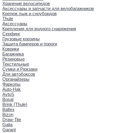
Хранение велосипедов
Аксессуары и запчасти для велобагажников
Крепеж лыж и сноубордов
Thule
Аксессуары
Крепления для водного снаряжения
Серфинг
Грузовые корзины
Защита бамперов и пороги
Коврики
Багажника
Резиновые
Текстильные
Сумки и Рюкзаки
Для автобоксов
Органайзеры
Фаркопы
Auto-Hak
AvtoS
Bosal
Brink (Thule)
Baltex
Bizon
Draw-Tite
Galia
Garant