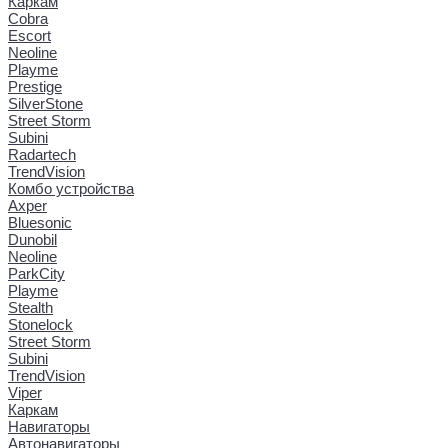
Каркам
Cobra
Escort
Neoline
Playme
Prestige
SilverStone
Street Storm
Subini
Radartech
TrendVision
Комбо устройства
Axper
Bluesonic
Dunobil
Neoline
ParkCity
Playme
Stealth
Stonelock
Street Storm
Subini
TrendVision
Viper
Каркам
Навигаторы
Автонавигаторы