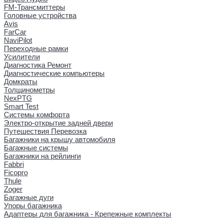
FM-Трансмиттеры
Головные устройства
Avis
FarCar
NaviPilot
Переходные рамки
Усилители
Диагностика Ремонт
Диагностические компьютеры
Домкраты
Толщинометры
NexPTG
Smart Test
Системы комфорта
Электро-открытие задней двери
Путешествия Перевозка
Багажники на крышу автомобиля
Багажные системы
Багажники на рейлинги
Fabbri
Ficopro
Thule
Zoger
Багажные дуги
Упоры багажника
Адаптеры для багажника - Крепежные комплекты