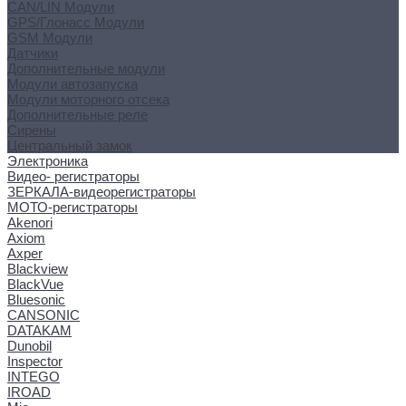
CAN/LIN Модули
GPS/Глонасс Модули
GSM Модули
Датчики
Дополнительные модули
Модули автозапуска
Модули моторного отсека
Дополнительные реле
Сирены
Центральный замок
Электроника
Видео- регистраторы
ЗЕРКАЛА-видеорегистраторы
МОТО-регистраторы
Akenori
Axiom
Axper
Blackview
BlackVue
Bluesonic
CANSONIC
DATAKAM
Dunobil
Inspector
INTEGO
IROAD