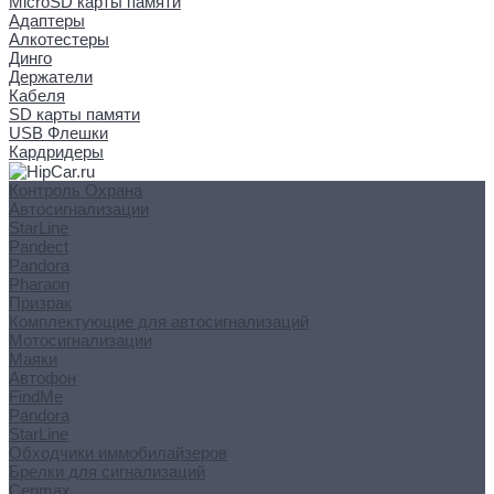
MicroSD карты памяти
Адаптеры
Алкотестеры
Динго
Держатели
Кабеля
SD карты памяти
USB Флешки
Кардридеры
Контроль Охрана
Автосигнализации
StarLine
Pandect
Pandora
Pharaon
Призрак
Комплектующие для автосигнализаций
Мотосигнализации
Маяки
Автофон
FindMe
Pandora
StarLine
Обходчики иммобилайзеров
Брелки для сигнализаций
Cenmax