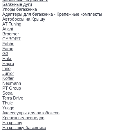
Багажные дуги
Упоры багажника
Адаптеры для багажника - Крепежные комплекты
Автобоксы на Крышу
AT Tuning
Atlant
Broomer
CYBORT
Fabbri
Farad
G3
Hakr
Hapro
Inno
Junior
Koffer
Neumann
PT Group
Sotra
Terra Drive
Thule
Yuago
Аксессуары для автобоксов
Крепеж велосипедов
На крышу
На крышку багажника