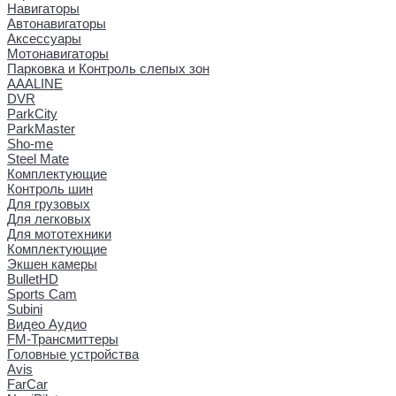
Навигаторы
Автонавигаторы
Аксессуары
Мотонавигаторы
Парковка и Контроль слепых зон
AAALINE
DVR
ParkCity
ParkMaster
Sho-me
Steel Mate
Комплектующие
Контроль шин
Для грузовых
Для легковых
Для мототехники
Комплектующие
Экшен камеры
BulletHD
Sports Cam
Subini
Видео Аудио
FM-Трансмиттеры
Головные устройства
Avis
FarCar