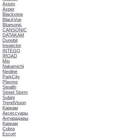
Axiom
Axper
Blackview
BlackVue
Bluesonic
CANSONIC
DATAKAM
Dunobil
Inspector
INTEGO
IROAD
Mio
Nakamichi
Neoline
ParkCity
Playme
Stealth
Street Storm
Subini
TrendVision
Каркам
Аксессуары
Антирадары
Каркам
Cobra
Escort