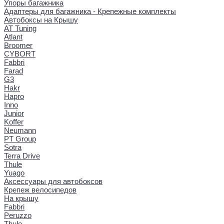
Упоры багажника
Адаптеры для багажника - Крепежные комплекты
Автобоксы на Крышу
AT Tuning
Atlant
Broomer
CYBORT
Fabbri
Farad
G3
Hakr
Hapro
Inno
Junior
Koffer
Neumann
PT Group
Sotra
Terra Drive
Thule
Yuago
Аксессуары для автобоксов
Крепеж велосипедов
На крышу
Fabbri
Peruzzo
Thule