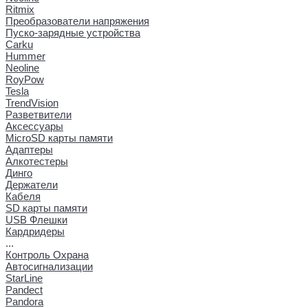
Ritmix
Преобразователи напряжения
Пуско-зарядные устройства
Carku
Hummer
Neoline
RoyPow
Tesla
TrendVision
Разветвители
Аксессуары
MicroSD карты памяти
Адаптеры
Алкотестеры
Динго
Держатели
Кабеля
SD карты памяти
USB Флешки
Кардридеры
...
Контроль Охрана
Автосигнализации
StarLine
Pandect
Pandora