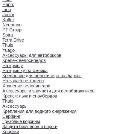
Hapro
Inno
Junior
Koffer
Neumann
PT Group
Sotra
Terra Drive
Thule
Yuago
Аксессуары для автобоксов
Крепеж велосипедов
На крышу
На крышку багажника
Крепление для велосипеда на фаркоп
На запасное колесо
Хранение велосипедов
Аксессуары и запчасти для велобагажников
Крепеж лыж и сноубордов
Thule
Аксессуары
Крепления для водного снаряжения
Серфинг
Грузовые корзины
Защита бамперов и пороги
Коврики