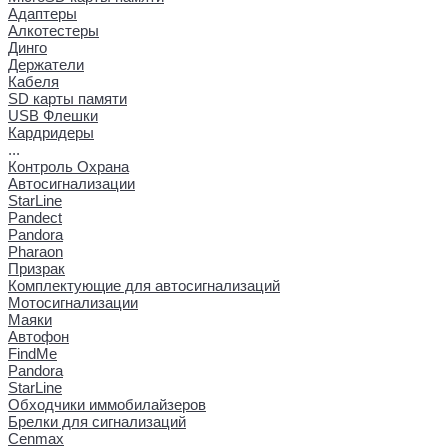
Адаптеры
Алкотестеры
Динго
Держатели
Кабеля
SD карты памяти
USB Флешки
Кардридеры
...
Контроль Охрана
Автосигнализации
StarLine
Pandect
Pandora
Pharaon
Призрак
Комплектующие для автосигнализаций
Мотосигнализации
Маяки
Автофон
FindMe
Pandora
StarLine
Обходчики иммобилайзеров
Брелки для сигнализаций
Cenmax