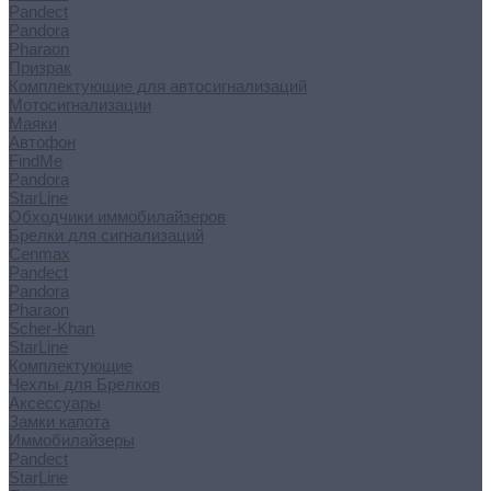
Pandect
Pandora
Pharaon
Призрак
Комплектующие для автосигнализаций
Мотосигнализации
Маяки
Автофон
FindMe
Pandora
StarLine
Обходчики иммобилайзеров
Брелки для сигнализаций
Cenmax
Pandect
Pandora
Pharaon
Scher-Khan
StarLine
Комплектующие
Чехлы для Брелков
Аксессуары
Замки капота
Иммобилайзеры
Pandect
StarLine