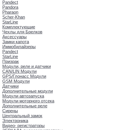
Pandect
Pandora
Pharaon
Scher-Khan
StarLine
Комплектующие
Чехлы для Брелков
Аксессуары
Замки капота
Иммобилайзеры
Pandect
StarLine
Призрак
Модули, реле и датчики
CAN/LIN Модули
GPS/Глонасс Модули
GSM Модули
Датчики
Дополнительные модули
Модули автозапуска
Модули моторного отсека
Дополнительные реле
Сирены
Центральный замок
Электроника
Видео- регистраторы