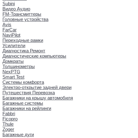
Subini
Видео Аудио
FM-Трансмиттеры
Головные устройства
Avis
FarCar
NaviPilot
Переходные рамки
Усилители
Диагностика Ремонт
Диагностические компьютеры
Домкраты
Толщинометры
NexPTG
Smart Test
Системы комфорта
Электро-открытие задней двери
Путешествия Перевозка
Багажники на крышу автомобиля
Багажные системы
Багажники на рейлинги
Fabbri
Ficopro
Thule
Zoger
Багажные дуги