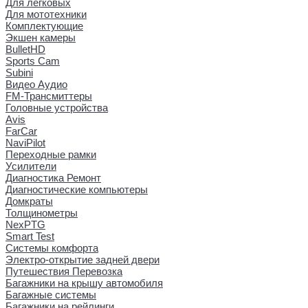
Для легковых
Для мототехники
Комплектующие
Экшен камеры
BulletHD
Sports Cam
Subini
Видео Аудио
FM-Трансмиттеры
Головные устройства
Avis
FarCar
NaviPilot
Переходные рамки
Усилители
Диагностика Ремонт
Диагностические компьютеры
Домкраты
Толщинометры
NexPTG
Smart Test
Системы комфорта
Электро-открытие задней двери
Путешествия Перевозка
Багажники на крышу автомобиля
Багажные системы
Багажники на рейлинги