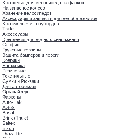
Крепление для велосипеда на фаркоп
На запасное колесо
Хранение велосипедов
Аксессуары и запчасти для велобагажников
Крепеж лыж и сноубордов
Thule
Аксессуары
Крепления для водного снаряжения
Серфинг
Грузовые корзины
Защита бамперов и пороги
Коврики
Багажника
Резиновые
Текстильные
Сумки и Рюкзаки
Для автобоксов
Органайзеры
Фаркопы
Auto-Hak
AvtoS
Bosal
Brink (Thule)
Baltex
Bizon
Draw-Tite