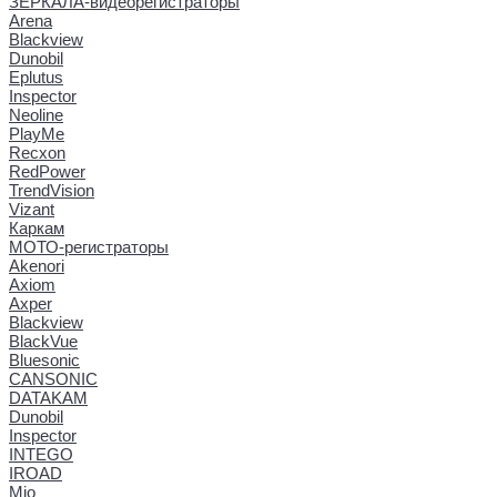
ЗЕРКАЛА-видеорегистраторы
Arena
Blackview
Dunobil
Eplutus
Inspector
Neoline
PlayMe
Recxon
RedPower
TrendVision
Vizant
Каркам
МОТО-регистраторы
Akenori
Axiom
Axper
Blackview
BlackVue
Bluesonic
CANSONIC
DATAKAM
Dunobil
Inspector
INTEGO
IROAD
Mio