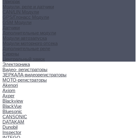
Призрак
Модули, реле и датчики
CAN/LIN Модули
GPS/Глонасс Модули
GSM Модули
Датчики
Дополнительные модули
Модули автозапуска
Модули моторного отсека
Дополнительные реле
Сирены
Центральный замок
Электроника
Видео- регистраторы
ЗЕРКАЛА-видеорегистраторы
МОТО-регистраторы
Akenori
Axiom
Axper
Blackview
BlackVue
Bluesonic
CANSONIC
DATAKAM
Dunobil
Inspector
INTEGO