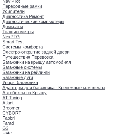
NaviPilot
Переходные рамки
Усилители
Диагностика Ремонт
Диагностические компьютеры
Домкраты
Толщинометры
NexPTG
Smart Test
Системы комфорта
Электро-открытие задней двери
Путешествия Перевозка
Багажники на крышу автомобиля
Багажные системы
Багажники на рейлинги
Багажные дуги
Упоры багажника
Адаптеры для багажника - Крепежные комплекты
Автобоксы на Крышу
AT Tuning
Atlant
Broomer
CYBORT
Fabbri
Farad
G3
Hakr