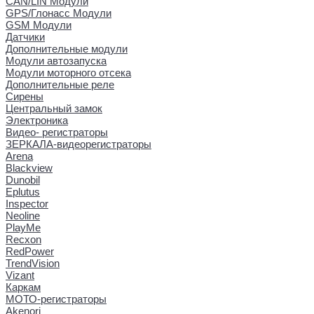
CAN/LIN Модули
GPS/Глонасс Модули
GSM Модули
Датчики
Дополнительные модули
Модули автозапуска
Модули моторного отсека
Дополнительные реле
Сирены
Центральный замок
Электроника
Видео- регистраторы
ЗЕРКАЛА-видеорегистраторы
Arena
Blackview
Dunobil
Eplutus
Inspector
Neoline
PlayMe
Recxon
RedPower
TrendVision
Vizant
Каркам
МОТО-регистраторы
Akenori