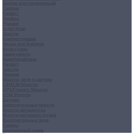
Брелки для сигнализаций
Cenmax
Pandect
Pandora
Pharaon
Scher-Khan
StarLine
Комплектующие
Чехлы для Брелков
Аксессуары
Замки капота
Иммобилайзеры
Pandect
StarLine
Призрак
Модули, реле и датчики
CAN/LIN Модули
GPS/Глонасс Модули
GSM Модули
Датчики
Дополнительные модули
Модули автозапуска
Модули моторного отсека
Дополнительные реле
Сирены
Центральный замок