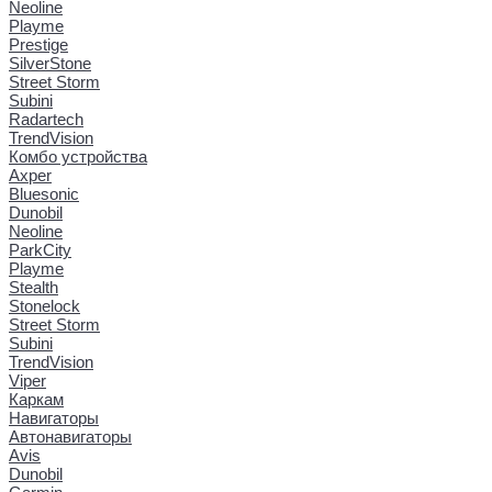
Neoline
Playme
Prestige
SilverStone
Street Storm
Subini
Radartech
TrendVision
Комбо устройства
Axper
Bluesonic
Dunobil
Neoline
ParkCity
Playme
Stealth
Stonelock
Street Storm
Subini
TrendVision
Viper
Каркам
Навигаторы
Автонавигаторы
Avis
Dunobil