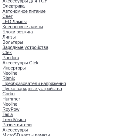
Аксессуары для ТСУ
Электрика
Автономное питание
Свет
LED Лампы
Ксеноновые лампы
Блоки розжига
Линзы
Вольтеры
Зарядные устройства
Ctek
Pandora
Аксессуары Ctek
Инверторы
Neoline
Ritmix
Преобразователи напряжения
Пуско-зарядные устройства
Carku
Hummer
Neoline
RoyPow
Tesla
TrendVision
Разветвители
Аксессуары
MicroSD карты памяти