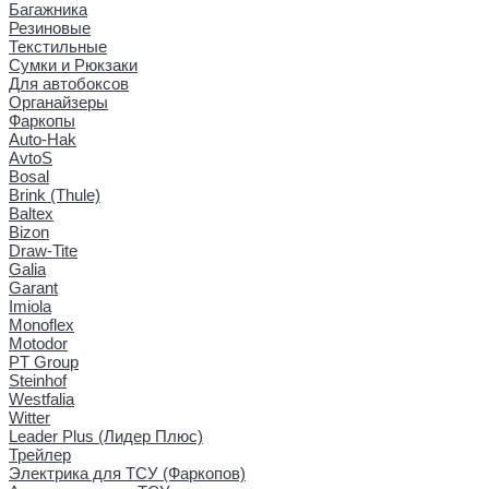
Багажника
Резиновые
Текстильные
Сумки и Рюкзаки
Для автобоксов
Органайзеры
Фаркопы
Auto-Hak
AvtoS
Bosal
Brink (Thule)
Baltex
Bizon
Draw-Tite
Galia
Garant
Imiola
Monoflex
Motodor
PT Group
Steinhof
Westfalia
Witter
Leader Plus (Лидер Плюс)
Трейлер
Электрика для ТСУ (Фаркопов)