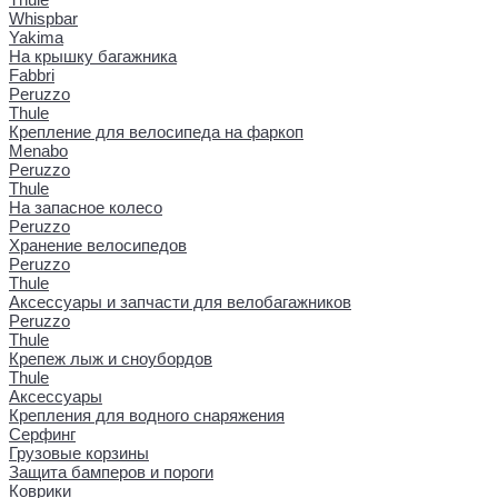
Whispbar
Yakima
На крышку багажника
Fabbri
Peruzzo
Thule
Крепление для велосипеда на фаркоп
Menabo
Peruzzo
Thule
На запасное колесо
Peruzzo
Хранение велосипедов
Peruzzo
Thule
Аксессуары и запчасти для велобагажников
Peruzzo
Thule
Крепеж лыж и сноубордов
Thule
Аксессуары
Крепления для водного снаряжения
Серфинг
Грузовые корзины
Защита бамперов и пороги
Коврики