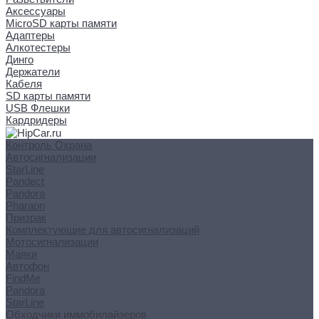
Аксессуары
MicroSD карты памяти
Адаптеры
Алкотестеры
Динго
Держатели
Кабеля
SD карты памяти
USB Флешки
Кардридеры
Контроль Охрана
Автосигнализации
StarLine
Pandect
Pandora
Pharaon
Призрак
Комплектующие для автосигнализаций
Мотосигнализации
Маяки
Автофон
FindMe
Pandora
StarLine
Обходчики иммобилайзеров