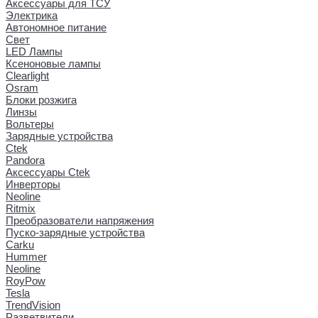
Аксессуары для ТСУ
Электрика
Автономное питание
Свет
LED Лампы
Ксеноновые лампы
Clearlight
Osram
Блоки розжига
Линзы
Вольтеры
Зарядные устройства
Ctek
Pandora
Аксессуары Ctek
Инверторы
Neoline
Ritmix
Преобразователи напряжения
Пуско-зарядные устройства
Carku
Hummer
Neoline
RoyPow
Tesla
TrendVision
Разветвители