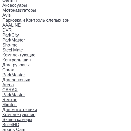
Garmin
Аксессуары
Мотонавигаторы
Avis
Парковка и Контроль слепых зон
AAALINE
DVR
ParkCity
ParkMaster
Sho-me
Steel Mate
Комплектующие
Контроль шин
Для грузовых
Carax
ParkMaster
Для легковых
Arena
CARAX
ParkMaster
Recxon
Slimtec
Для мототехники
Комплектующие
Экшен камеры
BulletHD
Sports Cam