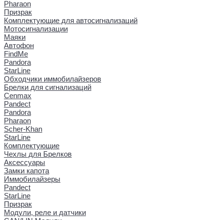
Pharaon
Призрак
Комплектующие для автосигнализаций
Мотосигнализации
Маяки
Автофон
FindMe
Pandora
StarLine
Обходчики иммобилайзеров
Брелки для сигнализаций
Cenmax
Pandect
Pandora
Pharaon
Scher-Khan
StarLine
Комплектующие
Чехлы для Брелков
Аксессуары
Замки капота
Иммобилайзеры
Pandect
StarLine
Призрак
Модули, реле и датчики