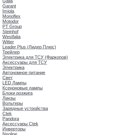
Galia
Garant
Imiola
Monoflex
Motodor
PT Group
Steinhof
Westfalia
Witter
Leader Plus (Лидер Плюс)
Трейлер
Электрика для ТСУ (Фаркопов)
Аксессуары для ТСУ
Электрика
Автономное питание
Свет
LED Лампы
Ксеноновые лампы
Блоки розжига
Линзы
Вольтеры
Зарядные устройства
Ctek
Pandora
Аксессуары Ctek
Инверторы
Neoline