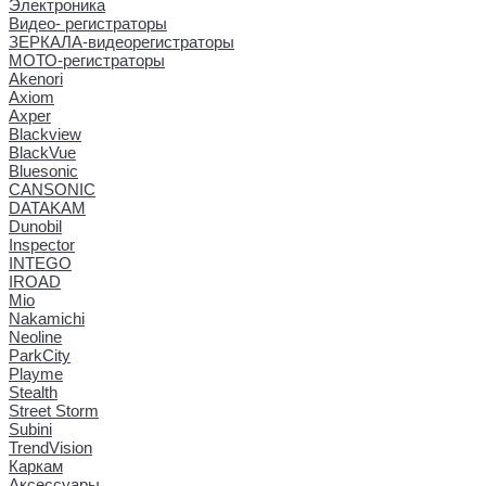
Электроника
Видео- регистраторы
ЗЕРКАЛА-видеорегистраторы
МОТО-регистраторы
Akenori
Axiom
Axper
Blackview
BlackVue
Bluesonic
CANSONIC
DATAKAM
Dunobil
Inspector
INTEGO
IROAD
Mio
Nakamichi
Neoline
ParkCity
Playme
Stealth
Street Storm
Subini
TrendVision
Каркам
Аксессуары