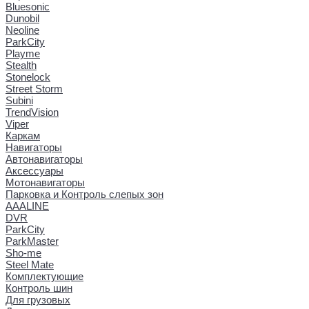
Bluesonic
Dunobil
Neoline
ParkCity
Playme
Stealth
Stonelock
Street Storm
Subini
TrendVision
Viper
Каркам
Навигаторы
Автонавигаторы
Аксессуары
Мотонавигаторы
Парковка и Контроль слепых зон
AAALINE
DVR
ParkCity
ParkMaster
Sho-me
Steel Mate
Комплектующие
Контроль шин
Для грузовых