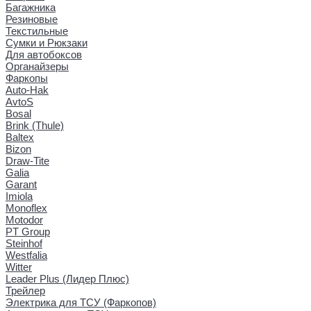
Багажника
Резиновые
Текстильные
Сумки и Рюкзаки
Для автобоксов
Органайзеры
Фаркопы
Auto-Hak
AvtoS
Bosal
Brink (Thule)
Baltex
Bizon
Draw-Tite
Galia
Garant
Imiola
Monoflex
Motodor
PT Group
Steinhof
Westfalia
Witter
Leader Plus (Лидер Плюс)
Трейлер
Электрика для ТСУ (Фаркопов)