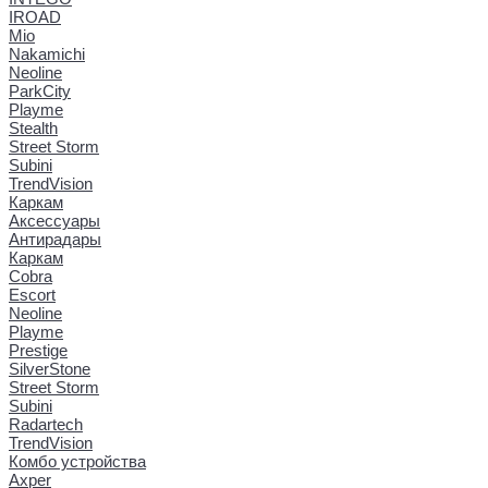
IROAD
Mio
Nakamichi
Neoline
ParkCity
Playme
Stealth
Street Storm
Subini
TrendVision
Каркам
Аксессуары
Антирадары
Каркам
Cobra
Escort
Neoline
Playme
Prestige
SilverStone
Street Storm
Subini
Radartech
TrendVision
Комбо устройства
Axper