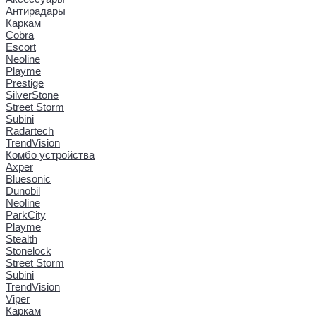
Антирадары
Каркам
Cobra
Escort
Neoline
Playme
Prestige
SilverStone
Street Storm
Subini
Radartech
TrendVision
Комбо устройства
Axper
Bluesonic
Dunobil
Neoline
ParkCity
Playme
Stealth
Stonelock
Street Storm
Subini
TrendVision
Viper
Каркам