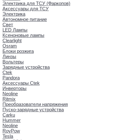
Электрика для ТСУ (Фаркопов)
Аксессуары для ТСУ
Электрика
Автономное питание
Свет
LED Лампы
Ксеноновые лампы
Clearlight
Osram
Блоки розжига
Линзы
Вольтеры
Зарядные устройства
Ctek
Pandora
Аксессуары Ctek
Инверторы
Neoline
Ritmix
Преобразователи напряжения
Пуско-зарядные устройства
Carku
Hummer
Neoline
RoyPow
Tesla