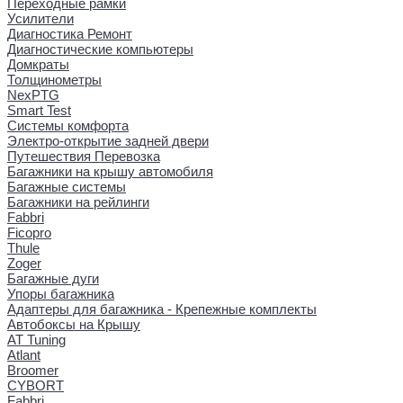
Переходные рамки
Усилители
Диагностика Ремонт
Диагностические компьютеры
Домкраты
Толщинометры
NexPTG
Smart Test
Системы комфорта
Электро-открытие задней двери
Путешествия Перевозка
Багажники на крышу автомобиля
Багажные системы
Багажники на рейлинги
Fabbri
Ficopro
Thule
Zoger
Багажные дуги
Упоры багажника
Адаптеры для багажника - Крепежные комплекты
Автобоксы на Крышу
AT Tuning
Atlant
Broomer
CYBORT
Fabbri