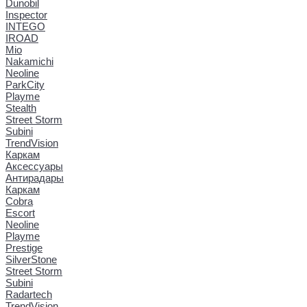
Dunobil
Inspector
INTEGO
IROAD
Mio
Nakamichi
Neoline
ParkCity
Playme
Stealth
Street Storm
Subini
TrendVision
Каркам
Аксессуары
Антирадары
Каркам
Cobra
Escort
Neoline
Playme
Prestige
SilverStone
Street Storm
Subini
Radartech
TrendVision