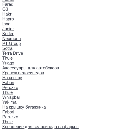
Farad
G3
Hakr
Hapro
Inno
Junior
Koffer
Neumann
PT Group
Sotra
Terra Drive
Thule
Yuago
Аксессуары для автобоксов
Крепеж велосипедов
На крышу
Fabbri
Peruzzo
Thule
Whispbar
Yakima
На крышку багажника
Fabbri
Peruzzo
Thule
Крепление для велосипеда на фаркоп