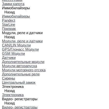
Замки капота
Иммобилайзеры
Назад
Иммобилайзеры
Pandect
StarLine
Призрак
Модули, реле и датчики
Назад
Модули, реле и датчики
CAN/LIN Модули
GPS/Глонасс Модули
GSM Модули
Датчики
Дополнительные модули
Модули автозапуска
Модули моторного отсека
Дополнительные реле
Сирены
Центральный замок
Электроника
Назад
Электроника
Видео- регистраторы
Назад
Видео- регистраторы