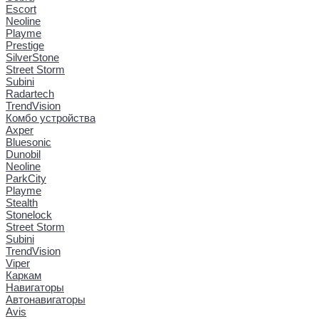
Escort
Neoline
Playme
Prestige
SilverStone
Street Storm
Subini
Radartech
TrendVision
Комбо устройства
Axper
Bluesonic
Dunobil
Neoline
ParkCity
Playme
Stealth
Stonelock
Street Storm
Subini
TrendVision
Viper
Каркам
Навигаторы
Автонавигаторы
Avis