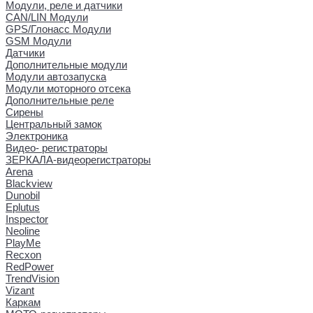
Модули, реле и датчики
CAN/LIN Модули
GPS/Глонасс Модули
GSM Модули
Датчики
Дополнительные модули
Модули автозапуска
Модули моторного отсека
Дополнительные реле
Сирены
Центральный замок
Электроника
Видео- регистраторы
ЗЕРКАЛА-видеорегистраторы
Arena
Blackview
Dunobil
Eplutus
Inspector
Neoline
PlayMe
Recxon
RedPower
TrendVision
Vizant
Каркам