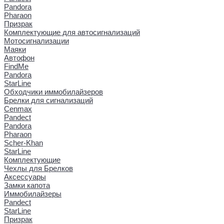
Pandora
Pharaon
Призрак
Комплектующие для автосигнализаций
Мотосигнализации
Маяки
Автофон
FindMe
Pandora
StarLine
Обходчики иммобилайзеров
Брелки для сигнализаций
Cenmax
Pandect
Pandora
Pharaon
Scher-Khan
StarLine
Комплектующие
Чехлы для Брелков
Аксессуары
Замки капота
Иммобилайзеры
Pandect
StarLine
Призрак