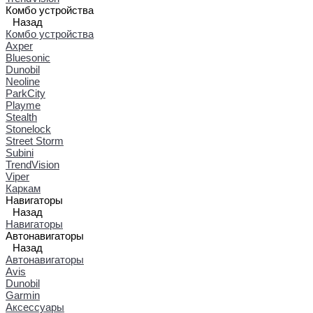
Комбо устройства
Назад
Комбо устройства
Axper
Bluesonic
Dunobil
Neoline
ParkCity
Playme
Stealth
Stonelock
Street Storm
Subini
TrendVision
Viper
Каркам
Навигаторы
Назад
Навигаторы
Автонавигаторы
Назад
Автонавигаторы
Avis
Dunobil
Garmin
Аксессуары