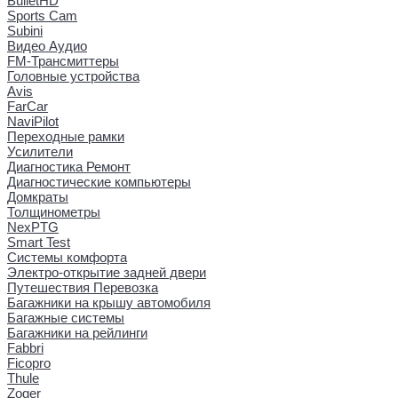
BulletHD
Sports Cam
Subini
Видео Аудио
FM-Трансмиттеры
Головные устройства
Avis
FarCar
NaviPilot
Переходные рамки
Усилители
Диагностика Ремонт
Диагностические компьютеры
Домкраты
Толщинометры
NexPTG
Smart Test
Системы комфорта
Электро-открытие задней двери
Путешествия Перевозка
Багажники на крышу автомобиля
Багажные системы
Багажники на рейлинги
Fabbri
Ficopro
Thule
Zoger