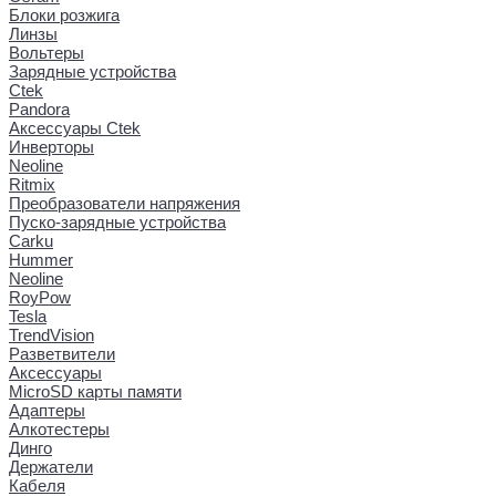
Блоки розжига
Линзы
Вольтеры
Зарядные устройства
Ctek
Pandora
Аксессуары Ctek
Инверторы
Neoline
Ritmix
Преобразователи напряжения
Пуско-зарядные устройства
Carku
Hummer
Neoline
RoyPow
Tesla
TrendVision
Разветвители
Аксессуары
MicroSD карты памяти
Адаптеры
Алкотестеры
Динго
Держатели
Кабеля