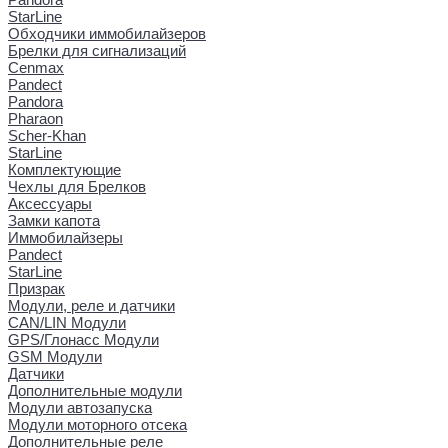
StarLine
Обходчики иммобилайзеров
Брелки для сигнализаций
Cenmax
Pandect
Pandora
Pharaon
Scher-Khan
StarLine
Комплектующие
Чехлы для Брелков
Аксессуары
Замки капота
Иммобилайзеры
Pandect
StarLine
Призрак
Модули, реле и датчики
CAN/LIN Модули
GPS/Глонасс Модули
GSM Модули
Датчики
Дополнительные модули
Модули автозапуска
Модули моторного отсека
Дополнительные реле