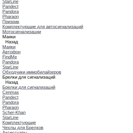
StarLine
Pandect
Pandora
Pharaon
Призрак
Комплектующие для автосигнализаций
Мотосигнализации
Маяки
Назад
Маяки
Автофон
FindMe
Pandora
StarLine
Обходчики иммобилайзеров
Брелки для сигнализаций
Назад
Брелки для сигнализаций
Cenmax
Pandect
Pandora
Pharaon
Scher-Khan
StarLine
Комплектующие
Чехлы для Брелков
Аксессуары