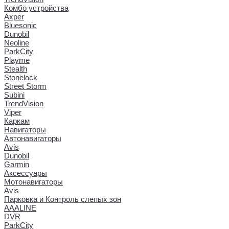
Комбо устройства
Axper
Bluesonic
Dunobil
Neoline
ParkCity
Playme
Stealth
Stonelock
Street Storm
Subini
TrendVision
Viper
Каркам
Навигаторы
Автонавигаторы
Avis
Dunobil
Garmin
Аксессуары
Мотонавигаторы
Avis
Парковка и Контроль слепых зон
AAALINE
DVR
ParkCity