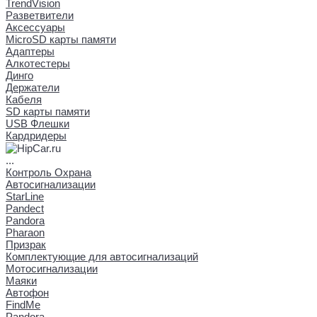
TrendVision
Разветвители
Аксессуары
MicroSD карты памяти
Адаптеры
Алкотестеры
Динго
Держатели
Кабеля
SD карты памяти
USB Флешки
Кардридеры
...
Контроль Охрана
Автосигнализации
StarLine
Pandect
Pandora
Pharaon
Призрак
Комплектующие для автосигнализаций
Мотосигнализации
Маяки
Автофон
FindMe
Pandora