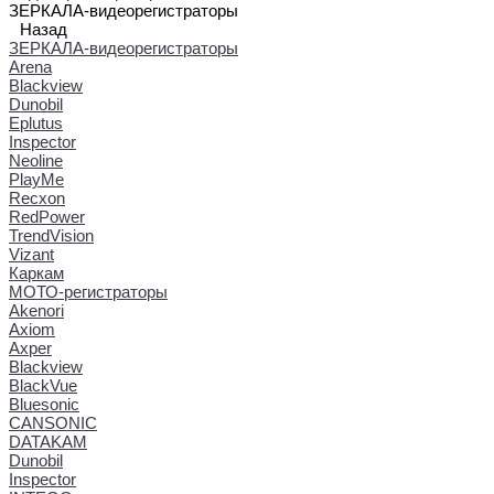
ЗЕРКАЛА-видеорегистраторы
Назад
ЗЕРКАЛА-видеорегистраторы
Arena
Blackview
Dunobil
Eplutus
Inspector
Neoline
PlayMe
Recxon
RedPower
TrendVision
Vizant
Каркам
МОТО-регистраторы
Akenori
Axiom
Axper
Blackview
BlackVue
Bluesonic
CANSONIC
DATAKAM
Dunobil
Inspector