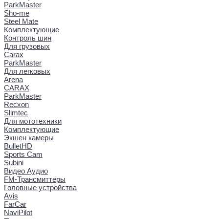
ParkMaster
Sho-me
Steel Mate
Комплектующие
Контроль шин
Для грузовых
Carax
ParkMaster
Для легковых
Arena
CARAX
ParkMaster
Recxon
Slimtec
Для мототехники
Комплектующие
Экшен камеры
BulletHD
Sports Cam
Subini
Видео Аудио
FM-Трансмиттеры
Головные устройства
Avis
FarCar
NaviPilot