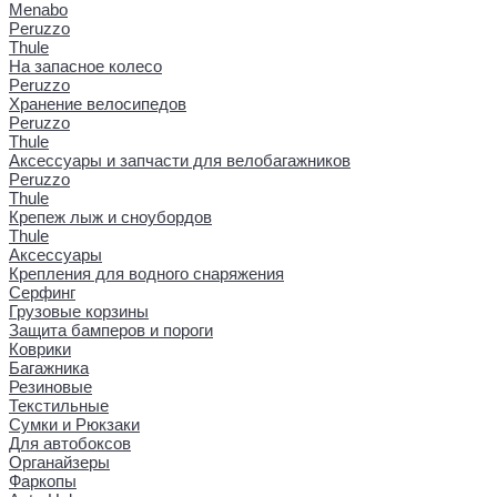
Menabo
Peruzzo
Thule
На запасное колесо
Peruzzo
Хранение велосипедов
Peruzzo
Thule
Аксессуары и запчасти для велобагажников
Peruzzo
Thule
Крепеж лыж и сноубордов
Thule
Аксессуары
Крепления для водного снаряжения
Серфинг
Грузовые корзины
Защита бамперов и пороги
Коврики
Багажника
Резиновые
Текстильные
Сумки и Рюкзаки
Для автобоксов
Органайзеры
Фаркопы