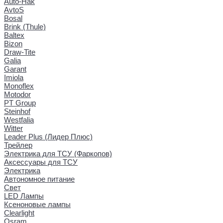
Auto-Hak
AvtoS
Bosal
Brink (Thule)
Baltex
Bizon
Draw-Tite
Galia
Garant
Imiola
Monoflex
Motodor
PT Group
Steinhof
Westfalia
Witter
Leader Plus (Лидер Плюс)
Трейлер
Электрика для ТСУ (Фаркопов)
Аксессуары для ТСУ
Электрика
Автономное питание
Свет
LED Лампы
Ксеноновые лампы
Clearlight
Osram