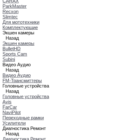
CARAX
ParkMaster
Recxon
Slimtec
Для мототехники
Комплектующие
Экшен камеры
Назад
Экшен камеры
BulletHD
Sports Cam
Subini
Видео Аудио
Назад
Видео Аудио
FM-Трансмиттеры
Головные устройства
Назад
Головные устройства
Avis
FarCar
NaviPilot
Переходные рамки
Усилители
Диагностика Ремонт
Назад
Диагностика Ремонт