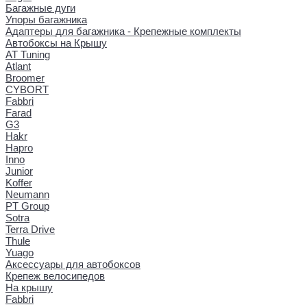
Багажные дуги
Упоры багажника
Адаптеры для багажника - Крепежные комплекты
Автобоксы на Крышу
AT Tuning
Atlant
Broomer
CYBORT
Fabbri
Farad
G3
Hakr
Hapro
Inno
Junior
Koffer
Neumann
PT Group
Sotra
Terra Drive
Thule
Yuago
Аксессуары для автобоксов
Крепеж велосипедов
На крышу
Fabbri