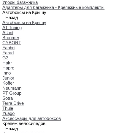
Упоры багажника
Адаптеры для багажника - Крепежные комплекты
Автобоксы на Крышу
Назад
Автобоксы на Крышу
AT Tuning
Atlant
Broomer
CYBORT
Fabbri
Farad
G3
Hakr
Hapro
Inno
Junior
Koffer
Neumann
PT Group
Sotra
Terra Drive
Thule
Yuago
Аксессуары для автобоксов
Крепеж велосипедов
Назад