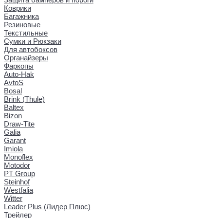
Коврики
Багажника
Резиновые
Текстильные
Сумки и Рюкзаки
Для автобоксов
Органайзеры
Фаркопы
Auto-Hak
AvtoS
Bosal
Brink (Thule)
Baltex
Bizon
Draw-Tite
Galia
Garant
Imiola
Monoflex
Motodor
PT Group
Steinhof
Westfalia
Witter
Leader Plus (Лидер Плюс)
Трейлер