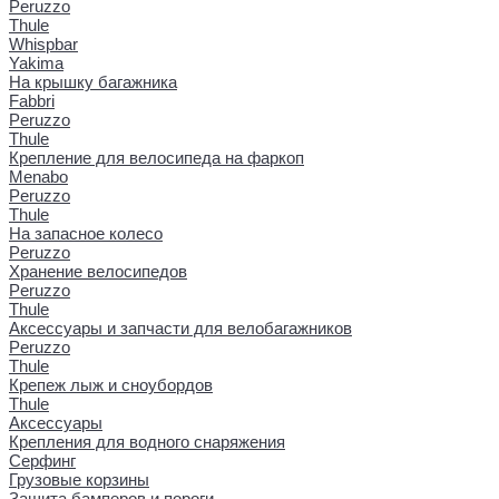
Peruzzo
Thule
Whispbar
Yakima
На крышку багажника
Fabbri
Peruzzo
Thule
Крепление для велосипеда на фаркоп
Menabo
Peruzzo
Thule
На запасное колесо
Peruzzo
Хранение велосипедов
Peruzzo
Thule
Аксессуары и запчасти для велобагажников
Peruzzo
Thule
Крепеж лыж и сноубордов
Thule
Аксессуары
Крепления для водного снаряжения
Серфинг
Грузовые корзины
Защита бамперов и пороги