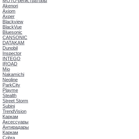
МОТО-регистраторы
Akenori
Axiom
Axper
Blackview
BlackVue
Bluesonic
CANSONIC
DATAKAM
Dunobil
Inspector
INTEGO
IROAD
Mio
Nakamichi
Neoline
ParkCity
Playme
Stealth
Street Storm
Subini
TrendVision
Каркам
Аксессуары
Антирадары
Каркам
Cobra