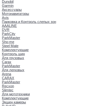
Dunobil
Garmin
Аксессуары
Мотонавигаторы
Avis
Парковка и Контроль слепых зон
AAALINE
DVR
ParkCity
ParkMaster
Sho-me
Steel Mate
Комплектующие
Контроль шин
Для грузовых
Carax
ParkMaster
Для легковых
Arena
CARAX
ParkMaster
Recxon
Slimtec
Для мототехники
Комплектующие
Экшен камеры