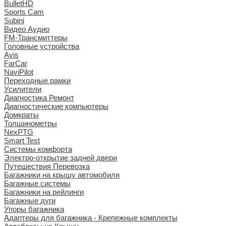
BulletHD
Sports Cam
Subini
Видео Аудио
FM-Трансмиттеры
Головные устройства
Avis
FarCar
NaviPilot
Переходные рамки
Усилители
Диагностика Ремонт
Диагностические компьютеры
Домкраты
Толщинометры
NexPTG
Smart Test
Системы комфорта
Электро-открытие задней двери
Путешествия Перевозка
Багажники на крышу автомобиля
Багажные системы
Багажники на рейлинги
Багажные дуги
Упоры багажника
Адаптеры для багажника - Крепежные комплекты