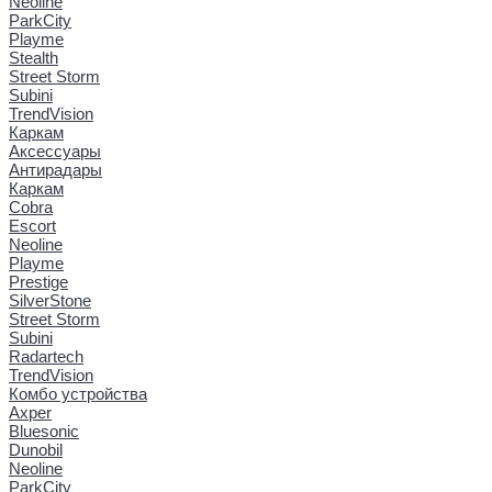
Neoline
ParkCity
Playme
Stealth
Street Storm
Subini
TrendVision
Каркам
Аксессуары
Антирадары
Каркам
Cobra
Escort
Neoline
Playme
Prestige
SilverStone
Street Storm
Subini
Radartech
TrendVision
Комбо устройства
Axper
Bluesonic
Dunobil
Neoline
ParkCity