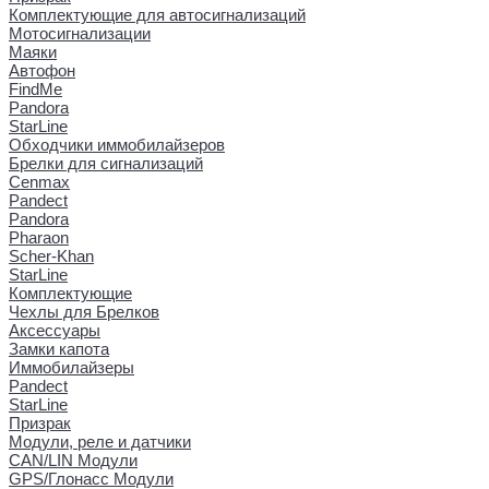
Комплектующие для автосигнализаций
Мотосигнализации
Маяки
Автофон
FindMe
Pandora
StarLine
Обходчики иммобилайзеров
Брелки для сигнализаций
Cenmax
Pandect
Pandora
Pharaon
Scher-Khan
StarLine
Комплектующие
Чехлы для Брелков
Аксессуары
Замки капота
Иммобилайзеры
Pandect
StarLine
Призрак
Модули, реле и датчики
CAN/LIN Модули
GPS/Глонасс Модули