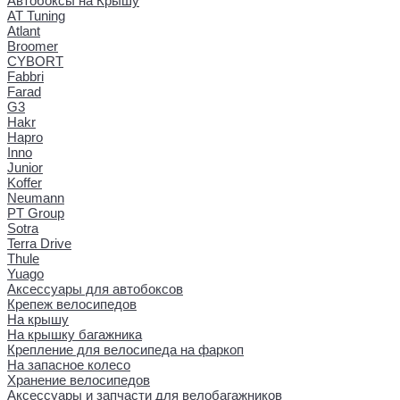
Автобоксы на Крышу
AT Tuning
Atlant
Broomer
CYBORT
Fabbri
Farad
G3
Hakr
Hapro
Inno
Junior
Koffer
Neumann
PT Group
Sotra
Terra Drive
Thule
Yuago
Аксессуары для автобоксов
Крепеж велосипедов
На крышу
На крышку багажника
Крепление для велосипеда на фаркоп
На запасное колесо
Хранение велосипедов
Аксессуары и запчасти для велобагажников