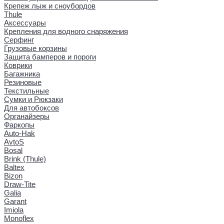
Крепеж лыж и сноубордов
Thule
Аксессуары
Крепления для водного снаряжения
Серфинг
Грузовые корзины
Защита бамперов и пороги
Коврики
Багажника
Резиновые
Текстильные
Сумки и Рюкзаки
Для автобоксов
Органайзеры
Фаркопы
Auto-Hak
AvtoS
Bosal
Brink (Thule)
Baltex
Bizon
Draw-Tite
Galia
Garant
Imiola
Monoflex