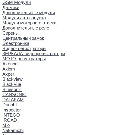
GSM Модули
Датчики
Дополнительные модули
Модули автозапуска
Модули моторного отсека
Дополнительные реле
Сирены
Центральный замок
Электроника
Видео- регистраторы
ЗЕРКАЛА-видеорегистраторы
МОТО-регистраторы
Akenori
Axiom
Axper
Blackview
BlackVue
Bluesonic
CANSONIC
DATAKAM
Dunobil
Inspector
INTEGO
IROAD
Mio
Nakamichi