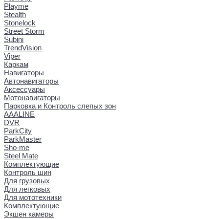
Playme
Stealth
Stonelock
Street Storm
Subini
TrendVision
Viper
Каркам
Навигаторы
Автонавигаторы
Аксессуары
Мотонавигаторы
Парковка и Контроль слепых зон
AAALINE
DVR
ParkCity
ParkMaster
Sho-me
Steel Mate
Комплектующие
Контроль шин
Для грузовых
Для легковых
Для мототехники
Комплектующие
Экшен камеры