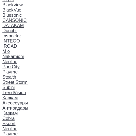
Blackview
BlackVue
Bluesonic
CANSONIC
DATAKAM
Dunobil
Inspector
INTEGO
IROAD
Mio
Nakamichi
Neoline
ParkCity
Playme
Stealth
Street Storm
Subini
TrendVision
Каркам
Аксессуары
Антирадары
Каркам
Cobra
Escort
Neoline
Playme