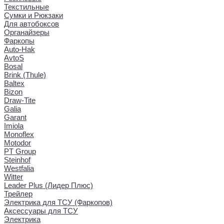
Текстильные
Сумки и Рюкзаки
Для автобоксов
Органайзеры
Фаркопы
Auto-Hak
AvtoS
Bosal
Brink (Thule)
Baltex
Bizon
Draw-Tite
Galia
Garant
Imiola
Monoflex
Motodor
PT Group
Steinhof
Westfalia
Witter
Leader Plus (Лидер Плюс)
Трейлер
Электрика для ТСУ (Фаркопов)
Аксессуары для ТСУ
Электрика