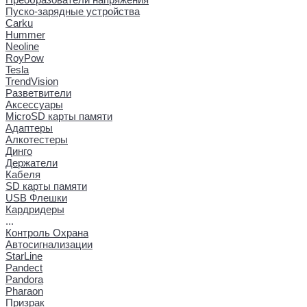
Пуско-зарядные устройства
Carku
Hummer
Neoline
RoyPow
Tesla
TrendVision
Разветвители
Аксессуары
MicroSD карты памяти
Адаптеры
Алкотестеры
Динго
Держатели
Кабеля
SD карты памяти
USB Флешки
Кардридеры
...
Контроль Охрана
Автосигнализации
StarLine
Pandect
Pandora
Pharaon
Призрак