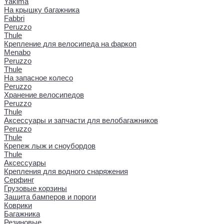
Yakima
На крышку багажника
Fabbri
Peruzzo
Thule
Крепление для велосипеда на фаркоп
Menabo
Peruzzo
Thule
На запасное колесо
Peruzzo
Хранение велосипедов
Peruzzo
Thule
Аксессуары и запчасти для велобагажников
Peruzzo
Thule
Крепеж лыж и сноубордов
Thule
Аксессуары
Крепления для водного снаряжения
Серфинг
Грузовые корзины
Защита бамперов и пороги
Коврики
Багажника
Резиновые