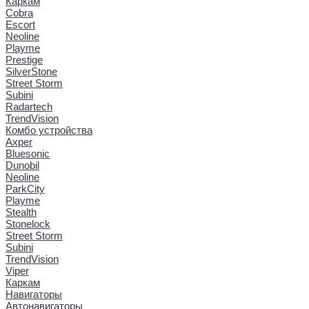
Каркам
Cobra
Escort
Neoline
Playme
Prestige
SilverStone
Street Storm
Subini
Radartech
TrendVision
Комбо устройства
Axper
Bluesonic
Dunobil
Neoline
ParkCity
Playme
Stealth
Stonelock
Street Storm
Subini
TrendVision
Viper
Каркам
Навигаторы
Автонавигаторы