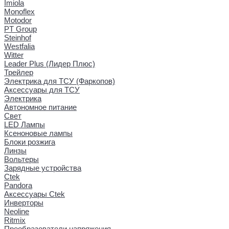
Imiola
Monoflex
Motodor
PT Group
Steinhof
Westfalia
Witter
Leader Plus (Лидер Плюс)
Трейлер
Электрика для ТСУ (Фаркопов)
Аксессуары для ТСУ
Электрика
Автономное питание
Свет
LED Лампы
Ксеноновые лампы
Блоки розжига
Линзы
Вольтеры
Зарядные устройства
Ctek
Pandora
Аксессуары Ctek
Инверторы
Neoline
Ritmix
Преобразователи напряжения