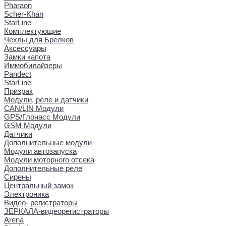
Pharaon
Scher-Khan
StarLine
Комплектующие
Чехлы для Брелков
Аксессуары
Замки капота
Иммобилайзеры
Pandect
StarLine
Призрак
Модули, реле и датчики
CAN/LIN Модули
GPS/Глонасс Модули
GSM Модули
Датчики
Дополнительные модули
Модули автозапуска
Модули моторного отсека
Дополнительные реле
Сирены
Центральный замок
Электроника
Видео- регистраторы
ЗЕРКАЛА-видеорегистраторы
Arena