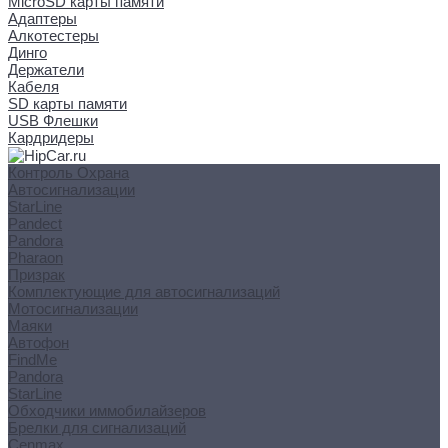
MicroSD карты памяти
Адаптеры
Алкотестеры
Динго
Держатели
Кабеля
SD карты памяти
USB Флешки
Кардридеры
Контроль Охрана
Автосигнализации
StarLine
Pandect
Pandora
Pharaon
Призрак
Комплектующие для автосигнализаций
Мотосигнализации
Маяки
Автофон
FindMe
Pandora
StarLine
Обходчики иммобилайзеров
Брелки для сигнализаций
Cenmax