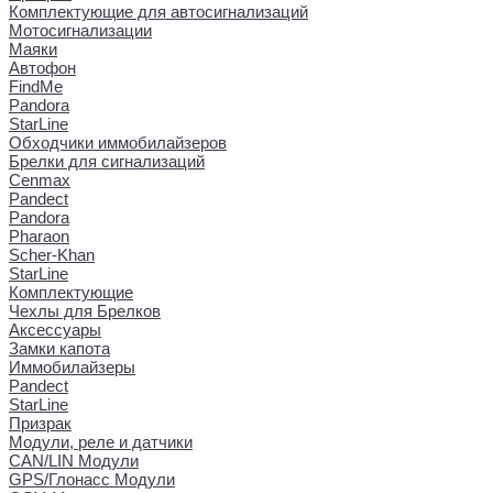
Комплектующие для автосигнализаций
Мотосигнализации
Маяки
Автофон
FindMe
Pandora
StarLine
Обходчики иммобилайзеров
Брелки для сигнализаций
Cenmax
Pandect
Pandora
Pharaon
Scher-Khan
StarLine
Комплектующие
Чехлы для Брелков
Аксессуары
Замки капота
Иммобилайзеры
Pandect
StarLine
Призрак
Модули, реле и датчики
CAN/LIN Модули
GPS/Глонасс Модули