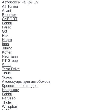
Автобоксы на Крышу
AT Tuning
Atlant
Broomer
CYBORT
Fabbri
Farad
G3
Hakr
Hapro
Inno
Junior
Koffer
Neumann
PT Group
Sotra
Terra Drive
Thule
Yuago
Аксессуары для автобоксов
Крепеж велосипедов
На крышу
Fabbri
Peruzzo
Thule
Whispbar