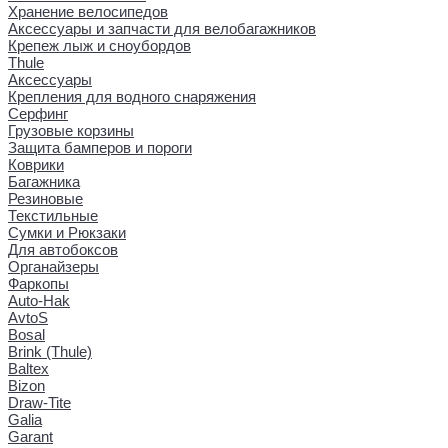
Хранение велосипедов
Аксессуары и запчасти для велобагажников
Крепеж лыж и сноубордов
Thule
Аксессуары
Крепления для водного снаряжения
Серфинг
Грузовые корзины
Защита бамперов и пороги
Коврики
Багажника
Резиновые
Текстильные
Сумки и Рюкзаки
Для автобоксов
Органайзеры
Фаркопы
Auto-Hak
AvtoS
Bosal
Brink (Thule)
Baltex
Bizon
Draw-Tite
Galia
Garant