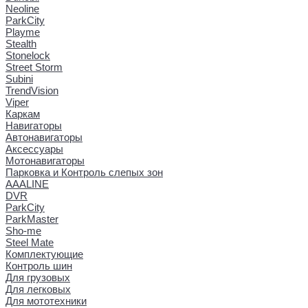
Neoline
ParkCity
Playme
Stealth
Stonelock
Street Storm
Subini
TrendVision
Viper
Каркам
Навигаторы
Автонавигаторы
Аксессуары
Мотонавигаторы
Парковка и Контроль слепых зон
AAALINE
DVR
ParkCity
ParkMaster
Sho-me
Steel Mate
Комплектующие
Контроль шин
Для грузовых
Для легковых
Для мототехники