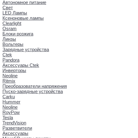
Автономное питание
Свет
LED Лампы
Ксеноновые лампы
Clearlight
Osram
Блоки розжига
Линзы
Вольтеры
Зарядные устройства
Ctek
Pandora
Аксессуары Ctek
Инверторы
Neoline
Ritmix
Преобразователи напряжения
Пуско-зарядные устройства
Carku
Hummer
Neoline
RoyPow
Tesla
TrendVision
Разветвители
Аксессуары