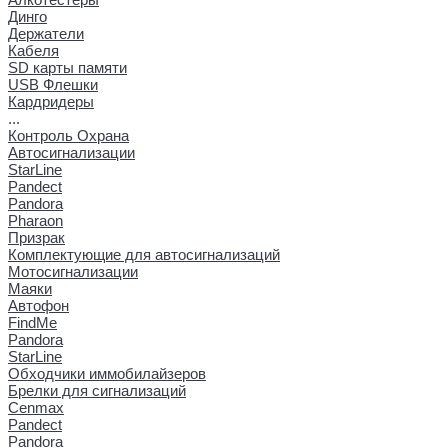
Динго
Держатели
Кабеля
SD карты памяти
USB Флешки
Кардридеры
...
Контроль Охрана
Автосигнализации
StarLine
Pandect
Pandora
Pharaon
Призрак
Комплектующие для автосигнализаций
Мотосигнализации
Маяки
Автофон
FindMe
Pandora
StarLine
Обходчики иммобилайзеров
Брелки для сигнализаций
Cenmax
Pandect
Pandora