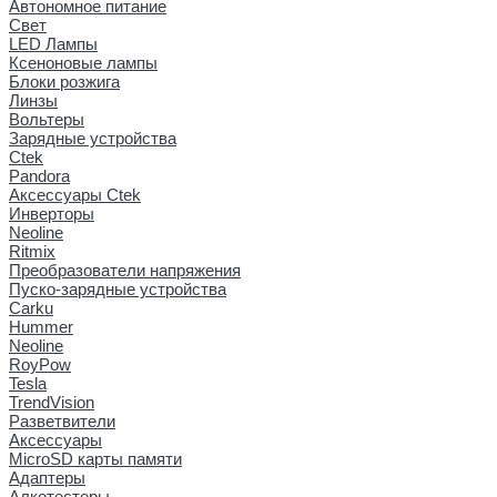
Автономное питание
Свет
LED Лампы
Ксеноновые лампы
Блоки розжига
Линзы
Вольтеры
Зарядные устройства
Ctek
Pandora
Аксессуары Ctek
Инверторы
Neoline
Ritmix
Преобразователи напряжения
Пуско-зарядные устройства
Carku
Hummer
Neoline
RoyPow
Tesla
TrendVision
Разветвители
Аксессуары
MicroSD карты памяти
Адаптеры
Алкотестеры