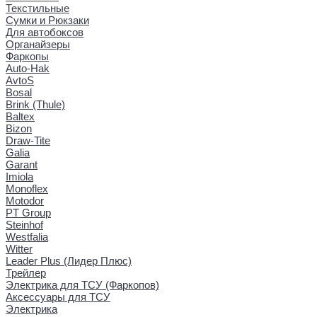
Текстильные
Сумки и Рюкзаки
Для автобоксов
Органайзеры
Фаркопы
Auto-Hak
AvtoS
Bosal
Brink (Thule)
Baltex
Bizon
Draw-Tite
Galia
Garant
Imiola
Monoflex
Motodor
PT Group
Steinhof
Westfalia
Witter
Leader Plus (Лидер Плюс)
Трейлер
Электрика для ТСУ (Фаркопов)
Аксессуары для ТСУ
Электрика