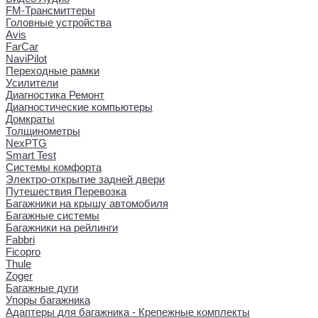
FM-Трансмиттеры
Головные устройства
Avis
FarCar
NaviPilot
Переходные рамки
Усилители
Диагностика Ремонт
Диагностические компьютеры
Домкраты
Толщинометры
NexPTG
Smart Test
Системы комфорта
Электро-открытие задней двери
Путешествия Перевозка
Багажники на крышу автомобиля
Багажные системы
Багажники на рейлинги
Fabbri
Ficopro
Thule
Zoger
Багажные дуги
Упоры багажника
Адаптеры для багажника - Крепежные комплекты