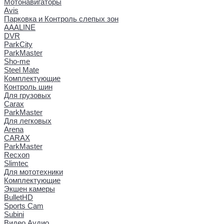
Мотонавигаторы
Avis
Парковка и Контроль слепых зон
AAALINE
DVR
ParkCity
ParkMaster
Sho-me
Steel Mate
Комплектующие
Контроль шин
Для грузовых
Carax
ParkMaster
Для легковых
Arena
CARAX
ParkMaster
Recxon
Slimtec
Для мототехники
Комплектующие
Экшен камеры
BulletHD
Sports Cam
Subini
Видео Аудио