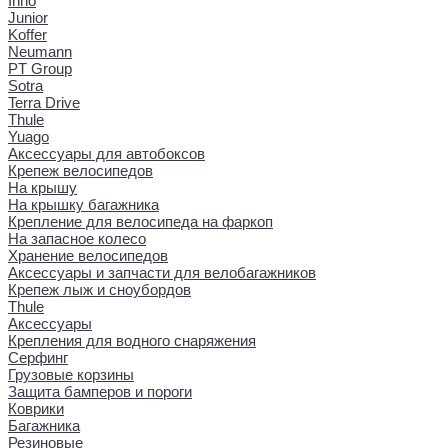
Inno
Junior
Koffer
Neumann
PT Group
Sotra
Terra Drive
Thule
Yuago
Аксессуары для автобоксов
Крепеж велосипедов
На крышу
На крышку багажника
Крепление для велосипеда на фаркоп
На запасное колесо
Хранение велосипедов
Аксессуары и запчасти для велобагажников
Крепеж лыж и сноубордов
Thule
Аксессуары
Крепления для водного снаряжения
Серфинг
Грузовые корзины
Защита бамперов и пороги
Коврики
Багажника
Резиновые