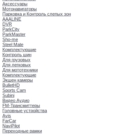
Аксессуары
Мотонавигаторы
Парковка и Контроль слепых зон
AAALINE
DVR
ParkCity
ParkMaster
Sho-me
Steel Mate
Комплектующие
Контроль шин
Для грузовых
Для легковых
Для мототехники
Комплектующие
Экшен камеры
BulletHD
Sports Cam
Subini
Видео Аудио
FM-Трансмиттеры
Головные устройства
Avis
FarCar
NaviPilot
Переходные рамки