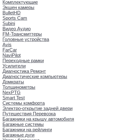
Комплектующие
Экшен камеры
BulletHD
Sports Cam
Subini
Видео Аудио
FM-Трансмиттеры
Головные устройства
Avis
FarCar
NaviPilot
Переходные рамки
Усилители
Диагностика Ремонт
Диагностические компьютеры
Домкраты
Толщинометры
NexPTG
Smart Test
Системы комфорта
Электро-открытие задней двери
Путешествия Перевозка
Багажники на крышу автомобиля
Багажные системы
Багажники на рейлинги
Багажные дуги