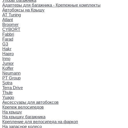
Упоры багажника
Адаптеры для багажника - Крепежные комплекты
Автобоксы на Крышу
AT Tuning
Atlant
Broomer
CYBORT
Fabbri
Farad
G3
Hakr
Hapro
Inno
Junior
Koffer
Neumann
PT Group
Sotra
Terra Drive
Thule
Yuago
Аксессуары для автобоксов
Крепеж велосипедов
На крышу
На крышку багажника
Крепление для велосипеда на фаркоп
На запасное колесо