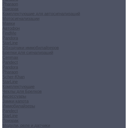
Pharaon
Призрак
Комплектующие для автосигнализаций
Мотосигнализации
Маяки
Автофон
FindMe
Pandora
StarLine
Обходчики иммобилайзеров
Брелки для сигнализаций
Cenmax
Pandect
Pandora
Pharaon
Scher-Khan
StarLine
Комплектующие
Чехлы для Брелков
Аксессуары
Замки капота
Иммобилайзеры
Pandect
StarLine
Призрак
Модули, реле и датчики