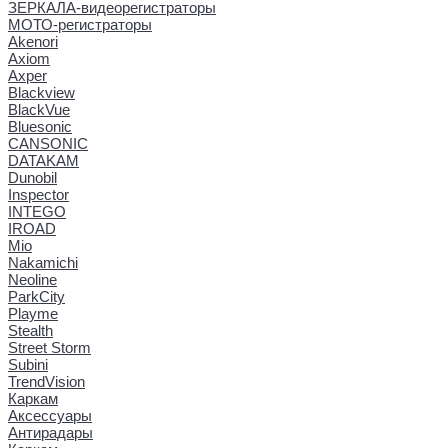
ЗЕРКАЛА-видеорегистраторы
МОТО-регистраторы
Akenori
Axiom
Axper
Blackview
BlackVue
Bluesonic
CANSONIC
DATAKAM
Dunobil
Inspector
INTEGO
IROAD
Mio
Nakamichi
Neoline
ParkCity
Playme
Stealth
Street Storm
Subini
TrendVision
Каркам
Аксессуары
Антирадары