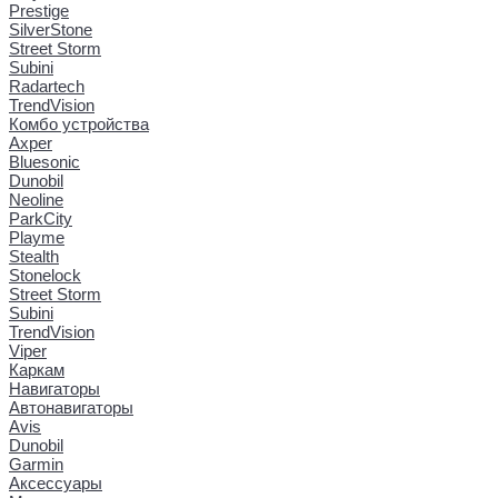
Prestige
SilverStone
Street Storm
Subini
Radartech
TrendVision
Комбо устройства
Axper
Bluesonic
Dunobil
Neoline
ParkCity
Playme
Stealth
Stonelock
Street Storm
Subini
TrendVision
Viper
Каркам
Навигаторы
Автонавигаторы
Avis
Dunobil
Garmin
Аксессуары