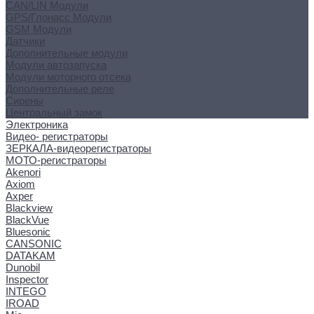
CAN/LIN Модули
GPS/Глонасс Модули
GSM Модули
Датчики
Дополнительные модули
Модули автозапуска
Модули моторного отсека
Дополнительные реле
Сирены
Центральный замок
Электроника
Видео- регистраторы
ЗЕРКАЛА-видеорегистраторы
МОТО-регистраторы
Akenori
Axiom
Axper
Blackview
BlackVue
Bluesonic
CANSONIC
DATAKAM
Dunobil
Inspector
INTEGO
IROAD