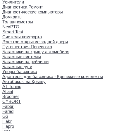
Усилители
Диагностика Ремонт
Диагностические компьютеры
Домкраты
Толщинометры
NexPTG
Smart Test
Системы комфорта
Электро-открытие задней двери
Путешествия Перевозка
Багажники на крышу автомобиля
Багажные системы
Багажники на рейлинги
Багажные дуги
Упоры багажника
Адаптеры для багажника - Крепежные комплекты
Автобоксы на Крышу
AT Tuning
Atlant
Broomer
CYBORT
Fabbri
Farad
G3
Hakr
Hapro