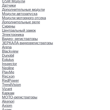
GSM Модули
Датчики
Дополнительные модули
Модули автозапуска
Модули моторного отсека
Дополнительные реле
Сирены
Центральный замок
Электроника
Видео- регистраторы
ЗЕРКАЛА-видеорегистраторы
Arena
Blackview
Dunobil
Eplutus
Inspector
Neoline
PlayMe
Recxon
RedPower
TrendVision
Vizant
Каркам
МОТО-регистраторы
Akenori
Axiom
Axper