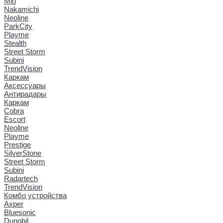
Mio
Nakamichi
Neoline
ParkCity
Playme
Stealth
Street Storm
Subini
TrendVision
Каркам
Аксессуары
Антирадары
Каркам
Cobra
Escort
Neoline
Playme
Prestige
SilverStone
Street Storm
Subini
Radartech
TrendVision
Комбо устройства
Axper
Bluesonic
Dunobil