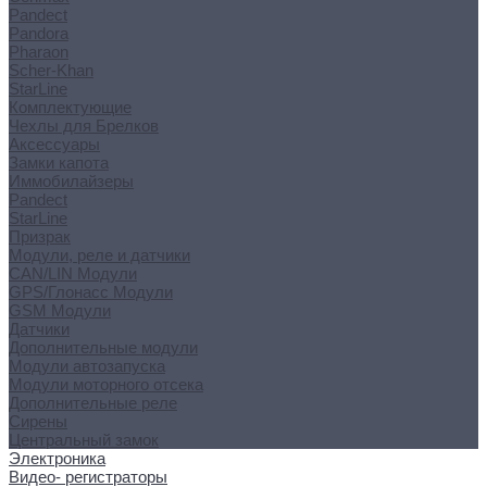
Pandect
Pandora
Pharaon
Scher-Khan
StarLine
Комплектующие
Чехлы для Брелков
Аксессуары
Замки капота
Иммобилайзеры
Pandect
StarLine
Призрак
Модули, реле и датчики
CAN/LIN Модули
GPS/Глонасс Модули
GSM Модули
Датчики
Дополнительные модули
Модули автозапуска
Модули моторного отсека
Дополнительные реле
Сирены
Центральный замок
Электроника
Видео- регистраторы