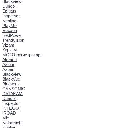
Blackview
Dunobil
Eplutus
Inspector
Neoline
PlayMe
Recxon
RedPower
TrendVision
Vizant
Каркам
МОТО-регистраторы
Akenori
Axiom
Axper
Blackview
BlackVue
Bluesonic
CANSONIC
DATAKAM
Dunobil
Inspector
INTEGO
IROAD
Mio
Nakamichi
Neoline