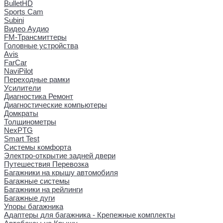
BulletHD
Sports Cam
Subini
Видео Аудио
FM-Трансмиттеры
Головные устройства
Avis
FarCar
NaviPilot
Переходные рамки
Усилители
Диагностика Ремонт
Диагностические компьютеры
Домкраты
Толщинометры
NexPTG
Smart Test
Системы комфорта
Электро-открытие задней двери
Путешествия Перевозка
Багажники на крышу автомобиля
Багажные системы
Багажники на рейлинги
Багажные дуги
Упоры багажника
Адаптеры для багажника - Крепежные комплекты