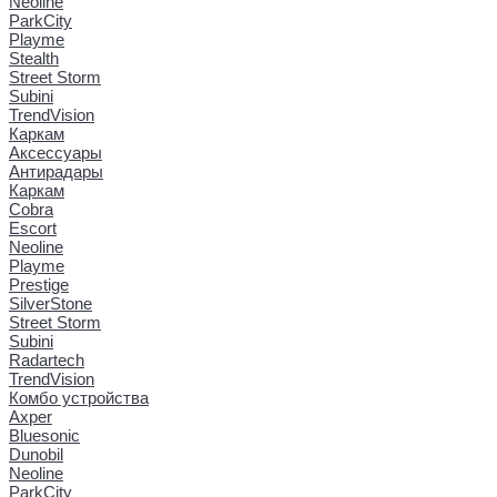
Neoline
ParkCity
Playme
Stealth
Street Storm
Subini
TrendVision
Каркам
Аксессуары
Антирадары
Каркам
Cobra
Escort
Neoline
Playme
Prestige
SilverStone
Street Storm
Subini
Radartech
TrendVision
Комбо устройства
Axper
Bluesonic
Dunobil
Neoline
ParkCity