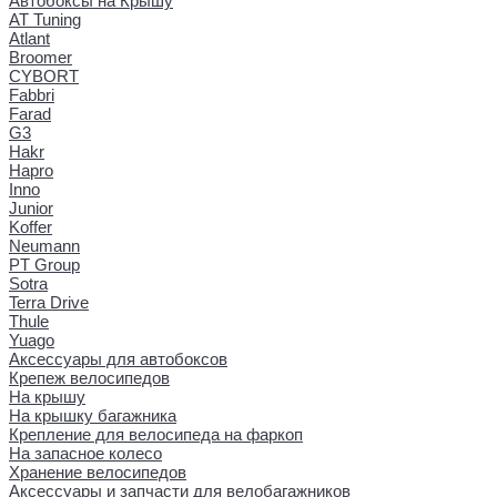
Автобоксы на Крышу
AT Tuning
Atlant
Broomer
CYBORT
Fabbri
Farad
G3
Hakr
Hapro
Inno
Junior
Koffer
Neumann
PT Group
Sotra
Terra Drive
Thule
Yuago
Аксессуары для автобоксов
Крепеж велосипедов
На крышу
На крышку багажника
Крепление для велосипеда на фаркоп
На запасное колесо
Хранение велосипедов
Аксессуары и запчасти для велобагажников