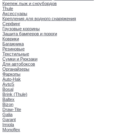
Крепеж лыж и сноубордов
Thule
Аксессуары
Крепления для водного снаряжения
Серфинг
Грузовые корзины
Защита бамперов и пороги
Коврики
Багажника
Резиновые
Текстильные
Сумки и Рюкзаки
Для автобоксов
Органайзеры
Фаркопы
Auto-Hak
AvtoS
Bosal
Brink (Thule)
Baltex
Bizon
Draw-Tite
Galia
Garant
Imiola
Monoflex