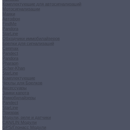
Комплектующие для автосигнализаций
Мотосигнализации
Маяки
Автофон
FindMe
Pandora
StarLine
Обходчики иммобилайзеров
Брелки для сигнализаций
Cenmax
Pandect
Pandora
Pharaon
Scher-Khan
StarLine
Комплектующие
Чехлы для Брелков
Аксессуары
Замки капота
Иммобилайзеры
Pandect
StarLine
Призрак
Модули, реле и датчики
CAN/LIN Модули
GPS/Глонасс Модули