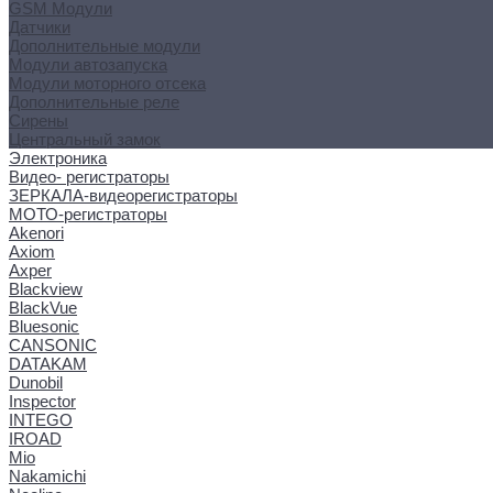
GSM Модули
Датчики
Дополнительные модули
Модули автозапуска
Модули моторного отсека
Дополнительные реле
Сирены
Центральный замок
Электроника
Видео- регистраторы
ЗЕРКАЛА-видеорегистраторы
МОТО-регистраторы
Akenori
Axiom
Axper
Blackview
BlackVue
Bluesonic
CANSONIC
DATAKAM
Dunobil
Inspector
INTEGO
IROAD
Mio
Nakamichi