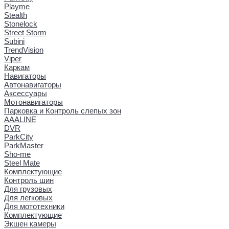
Playme
Stealth
Stonelock
Street Storm
Subini
TrendVision
Viper
Каркам
Навигаторы
Автонавигаторы
Аксессуары
Мотонавигаторы
Парковка и Контроль слепых зон
AAALINE
DVR
ParkCity
ParkMaster
Sho-me
Steel Mate
Комплектующие
Контроль шин
Для грузовых
Для легковых
Для мототехники
Комплектующие
Экшен камеры