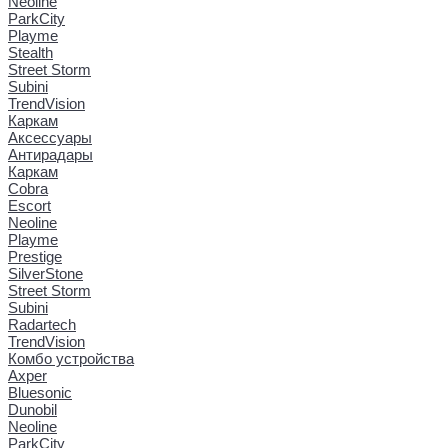
Neoline
ParkCity
Playme
Stealth
Street Storm
Subini
TrendVision
Каркам
Аксессуары
Антирадары
Каркам
Cobra
Escort
Neoline
Playme
Prestige
SilverStone
Street Storm
Subini
Radartech
TrendVision
Комбо устройства
Axper
Bluesonic
Dunobil
Neoline
ParkCity