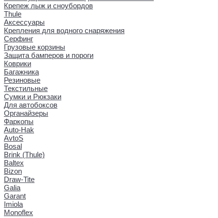
Крепеж лыж и сноубордов
Thule
Аксессуары
Крепления для водного снаряжения
Серфинг
Грузовые корзины
Защита бамперов и пороги
Коврики
Багажника
Резиновые
Текстильные
Сумки и Рюкзаки
Для автобоксов
Органайзеры
Фаркопы
Auto-Hak
AvtoS
Bosal
Brink (Thule)
Baltex
Bizon
Draw-Tite
Galia
Garant
Imiola
Monoflex