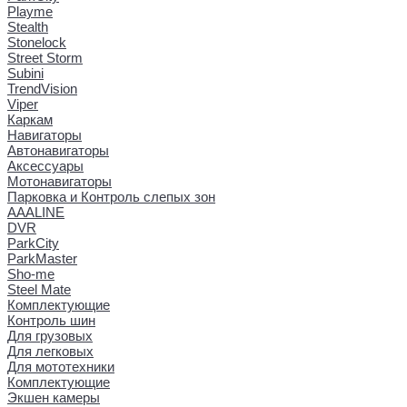
Playme
Stealth
Stonelock
Street Storm
Subini
TrendVision
Viper
Каркам
Навигаторы
Автонавигаторы
Аксессуары
Мотонавигаторы
Парковка и Контроль слепых зон
AAALINE
DVR
ParkCity
ParkMaster
Sho-me
Steel Mate
Комплектующие
Контроль шин
Для грузовых
Для легковых
Для мототехники
Комплектующие
Экшен камеры