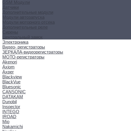
GSM Модули
Датчики
Дополнительные модули
Модули автозапуска
Модули моторного отсека
Дополнительные реле
Сирены
Центральный замок
Электроника
Видео- регистраторы
ЗЕРКАЛА-видеорегистраторы
МОТО-регистраторы
Akenori
Axiom
Axper
Blackview
BlackVue
Bluesonic
CANSONIC
DATAKAM
Dunobil
Inspector
INTEGO
IROAD
Mio
Nakamichi