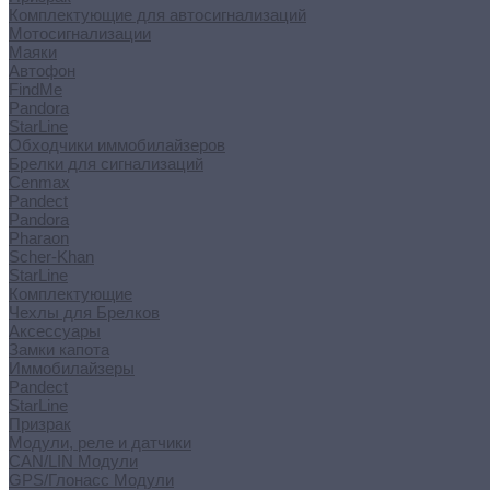
Комплектующие для автосигнализаций
Мотосигнализации
Маяки
Автофон
FindMe
Pandora
StarLine
Обходчики иммобилайзеров
Брелки для сигнализаций
Cenmax
Pandect
Pandora
Pharaon
Scher-Khan
StarLine
Комплектующие
Чехлы для Брелков
Аксессуары
Замки капота
Иммобилайзеры
Pandect
StarLine
Призрак
Модули, реле и датчики
CAN/LIN Модули
GPS/Глонасс Модули