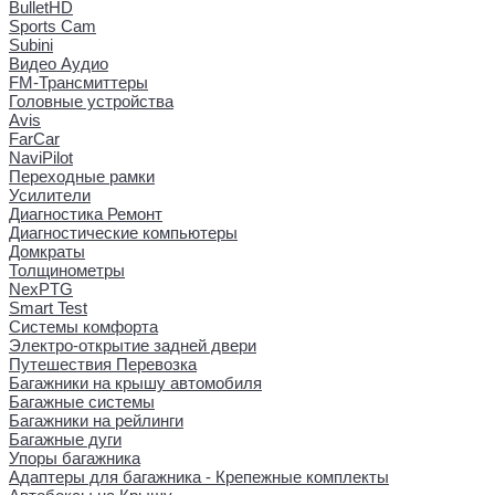
BulletHD
Sports Cam
Subini
Видео Аудио
FM-Трансмиттеры
Головные устройства
Avis
FarCar
NaviPilot
Переходные рамки
Усилители
Диагностика Ремонт
Диагностические компьютеры
Домкраты
Толщинометры
NexPTG
Smart Test
Системы комфорта
Электро-открытие задней двери
Путешествия Перевозка
Багажники на крышу автомобиля
Багажные системы
Багажники на рейлинги
Багажные дуги
Упоры багажника
Адаптеры для багажника - Крепежные комплекты