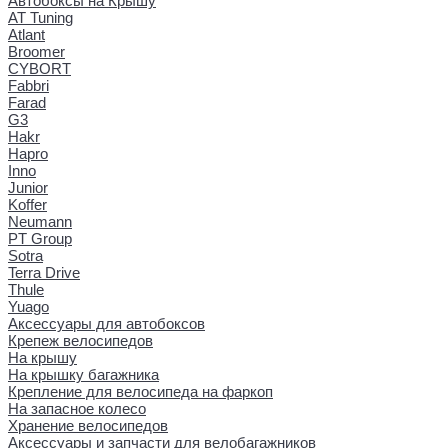
Автобоксы на Крышу
AT Tuning
Atlant
Broomer
CYBORT
Fabbri
Farad
G3
Hakr
Hapro
Inno
Junior
Koffer
Neumann
PT Group
Sotra
Terra Drive
Thule
Yuago
Аксессуары для автобоксов
Крепеж велосипедов
На крышу
На крышку багажника
Крепление для велосипеда на фаркоп
На запасное колесо
Хранение велосипедов
Аксессуары и запчасти для велобагажников