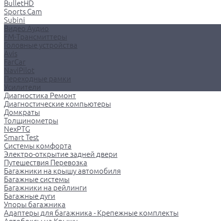
BulletHD
Sports Cam
Subini
Видео Аудио
FM-Трансмиттеры
Головные устройства
Avis
FarCar
NaviPilot
Переходные рамки
Усилители
Диагностика Ремонт
Диагностические компьютеры
Домкраты
Толщинометры
NexPTG
Smart Test
Системы комфорта
Электро-открытие задней двери
Путешествия Перевозка
Багажники на крышу автомобиля
Багажные системы
Багажники на рейлинги
Багажные дуги
Упоры багажника
Адаптеры для багажника - Крепежные комплекты