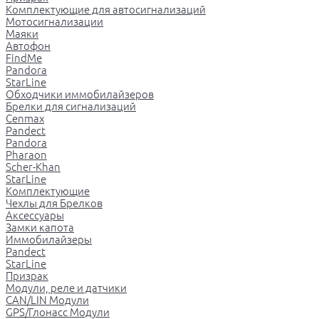
Комплектующие для автосигнализаций
Мотосигнализации
Маяки
Автофон
FindMe
Pandora
StarLine
Обходчики иммобилайзеров
Брелки для сигнализаций
Cenmax
Pandect
Pandora
Pharaon
Scher-Khan
StarLine
Комплектующие
Чехлы для Брелков
Аксессуары
Замки капота
Иммобилайзеры
Pandect
StarLine
Призрак
Модули, реле и датчики
CAN/LIN Модули
GPS/Глонасс Модули