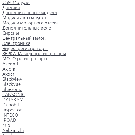
GSM Модули
Датчики
Дополнительные модули
Модули автозапуска
Модули моторного отсека
Дополнительные реле
Сирены
Центральный замок
Электроника
Видео- регистраторы
ЗЕРКАЛА-видеорегистраторы
МОТО-регистраторы
Akenori
Axiom
Axper
Blackview
BlackVue
Bluesonic
CANSONIC
DATAKAM
Dunobil
Inspector
INTEGO
IROAD
Mio
Nakamichi