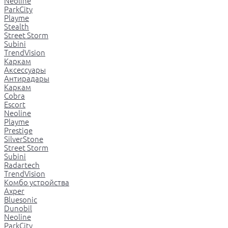
Neoline
ParkCity
Playme
Stealth
Street Storm
Subini
TrendVision
Каркам
Аксессуары
Антирадары
Каркам
Cobra
Escort
Neoline
Playme
Prestige
SilverStone
Street Storm
Subini
Radartech
TrendVision
Комбо устройства
Axper
Bluesonic
Dunobil
Neoline
ParkCity