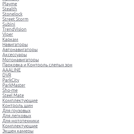
Playme
Stealth
Stonelock
Street Storm
Subini
TrendVision
Viper
Каркам
Навигаторы
Автонавигаторы
Аксессуары
Мотонавигаторы
Парковка и Контроль слепых зон
AAALINE
DVR
ParkCity
ParkMaster
Sho-me
Steel Mate
Комплектующие
Контроль шин
Для грузовых
Для легковых
Для мототехники
Комплектующие
Экшен камеры