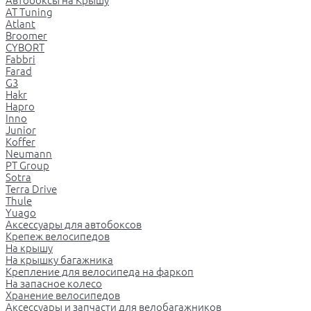
Автобоксы на Крышу
AT Tuning
Atlant
Broomer
CYBORT
Fabbri
Farad
G3
Hakr
Hapro
Inno
Junior
Koffer
Neumann
PT Group
Sotra
Terra Drive
Thule
Yuago
Аксессуары для автобоксов
Крепеж велосипедов
На крышу
На крышку багажника
Крепление для велосипеда на фаркоп
На запасное колесо
Хранение велосипедов
Аксессуары и запчасти для велобагажников