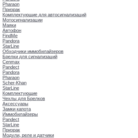
Pharaon
Призрак
Комплектующие для автосигнализаций
Мотосигнализации
Маяки
Автофон
FindMe
Pandora
StarLine
Обходчики иммобилайзеров
Брелки для сигнализаций
Cenmax
Pandect
Pandora
Pharaon
Scher-Khan
StarLine
Комплектующие
Чехлы для Брелков
Аксессуары
Замки капота
Иммобилайзеры
Pandect
StarLine
Призрак
Модули, реле и датчики