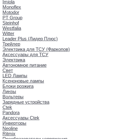
Imiola
Monoflex
Motodor
PT Group
Steinhof
Westfalia
Witter
Leader Plus (Лидер Плюс)
Трейлер
Электрика для ТСУ (Фаркопов)
Аксессуары для ТСУ
Электрика
Автономное питание
Свет
LED Лампы
Ксеноновые лампы
Блоки розжига
Линзы
Вольтеры
Зарядные устройства
Ctek
Pandora
Аксессуары Ctek
Инверторы
Neoline
Ritmix
Преобразователи напряжения