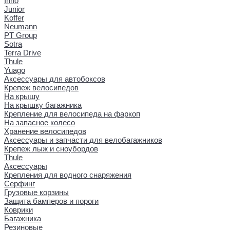
Inno
Junior
Koffer
Neumann
PT Group
Sotra
Terra Drive
Thule
Yuago
Аксессуары для автобоксов
Крепеж велосипедов
На крышу
На крышку багажника
Крепление для велосипеда на фаркоп
На запасное колесо
Хранение велосипедов
Аксессуары и запчасти для велобагажников
Крепеж лыж и сноубордов
Thule
Аксессуары
Крепления для водного снаряжения
Серфинг
Грузовые корзины
Защита бамперов и пороги
Коврики
Багажника
Резиновые