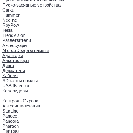
Пуско-зарядные устройства
Carku
Hummer
Neoline
RoyPow
Tesla
TrendVision
Разветвители
Аксессуары
MicroSD карты памяти
Адаптеры
Алкотестеры
Динго
Держатели
Кабеля
SD карты памяти
USB Флешки
Кардридеры
...
Контроль Охрана
Автосигнализации
StarLine
Pandect
Pandora
Pharaon
Призрак