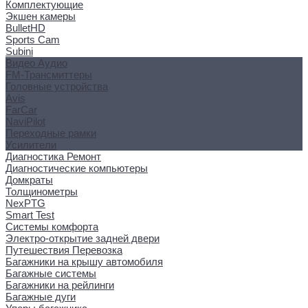
Комплектующие
Экшен камеры
BulletHD
Sports Cam
Subini
Видео Аудио
FM-Трансмиттеры
Головные устройства
Avis
FarCar
NaviPilot
Переходные рамки
Усилители
Диагностика Ремонт
Диагностические компьютеры
Домкраты
Толщинометры
NexPTG
Smart Test
Системы комфорта
Электро-открытие задней двери
Путешествия Перевозка
Багажники на крышу автомобиля
Багажные системы
Багажники на рейлинги
Багажные дуги