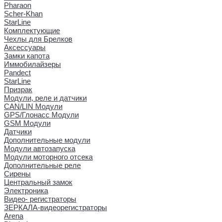
Pharaon
Scher-Khan
StarLine
Комплектующие
Чехлы для Брелков
Аксессуары
Замки капота
Иммобилайзеры
Pandect
StarLine
Призрак
Модули, реле и датчики
CAN/LIN Модули
GPS/Глонасс Модули
GSM Модули
Датчики
Дополнительные модули
Модули автозапуска
Модули моторного отсека
Дополнительные реле
Сирены
Центральный замок
Электроника
Видео- регистраторы
ЗЕРКАЛА-видеорегистраторы
Arena