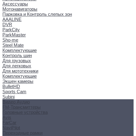
Аксессуары
Мотонавигаторы
Парковка и Контроль слепых зон
AAALINE
DVR
ParkCity
ParkMaster
Sho-me
Steel Mate
Комплектующие
Контроль шин
Для грузовых
Для легковых
Для мототехники
Комплектующие
Экшен камеры
BulletHD
Sports Cam
Subini
Видео Аудио
FM-Трансмиттеры
Головные устройства
Avis
FarCar
NaviPilot
Переходные рамки