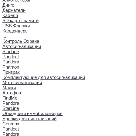
Динго
Держатели
Кабеля
SD карты памяти
USB Флешки
Кардридеры
...
Контроль Охрана
Автосигнализации
StarLine
Pandect
Pandora
Pharaon
Призрак
Комплектующие для автосигнализаций
Мотосигнализации
Маяки
Автофон
FindMe
Pandora
StarLine
Обходчики иммобилайзеров
Брелки для сигнализаций
Cenmax
Pandect
Pandora