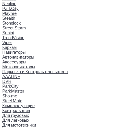
Neoline
ParkCity
Playme
Stealth
Stonelock
Street Storm
Subini
TrendVision
Viper
Каркам
Навигаторы
Автонавигаторы
Аксессуары
Мотонавигаторы
Парковка и Контроль слепых зон
AAALINE
DVR
ParkCity
ParkMaster
Sho-me
Steel Mate
Комплектующие
Контроль шин
Для грузовых
Для легковых
Для мототехники