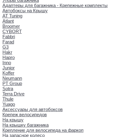
Упоры багажника
Адаптеры для багажника - Крепежные комплекты
Автобоксы на Крышу
AT Tuning
Atlant
Broomer
CYBORT
Fabbri
Farad
G3
Hakr
Hapro
Inno
Junior
Koffer
Neumann
PT Group
Sotra
Terra Drive
Thule
Yuago
Аксессуары для автобоксов
Крепеж велосипедов
На крышу
На крышку багажника
Крепление для велосипеда на фаркоп
На запасное колесо