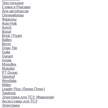
Текстильные
Сумки и Рюкзаки
Для автобоксов
Органайзеры
Фаркопы
Auto-Hak
AvtoS
Bosal
Brink (Thule)
Baltex
Bizon
Draw-Tite
Galia
Garant
Imiola
Monoflex
Motodor
PT Group
Steinhof
Westfalia
Witter
Leader Plus (Лидер Плюс)
Трейлер
Электрика для ТСУ (Фаркопов)
Аксессуары для ТСУ
Электрика