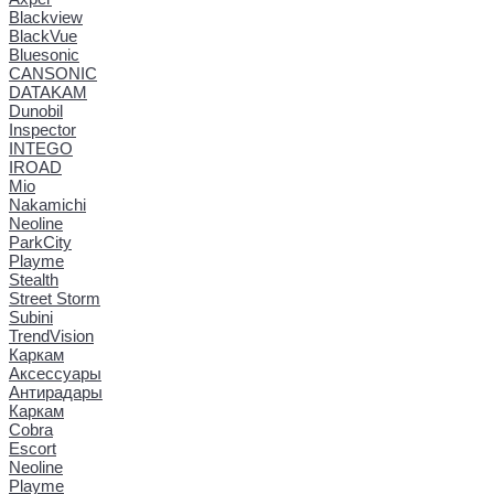
Blackview
BlackVue
Bluesonic
CANSONIC
DATAKAM
Dunobil
Inspector
INTEGO
IROAD
Mio
Nakamichi
Neoline
ParkCity
Playme
Stealth
Street Storm
Subini
TrendVision
Каркам
Аксессуары
Антирадары
Каркам
Cobra
Escort
Neoline
Playme