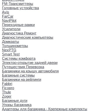
FM-Трансмиттеры
Головные устройства
Avis
FarCar
NaviPilot
Переходные рамки
Усилители
Диагностика Ремонт
Диагностические компьютеры
Домкраты
Толщинометры
NexPTG
Smart Test
Системы комфорта
Электро-открытие задней двери
Путешествия Перевозка
Багажники на крышу автомобиля
Багажные системы
Багажники на рейлинги
Fabbri
Ficopro
Thule
Zoger
Багажные дуги
Упоры багажника
Адаптеры для багажника - Крепежные комплекты