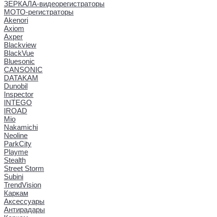
ЗЕРКАЛА-видеорегистраторы
МОТО-регистраторы
Akenori
Axiom
Axper
Blackview
BlackVue
Bluesonic
CANSONIC
DATAKAM
Dunobil
Inspector
INTEGO
IROAD
Mio
Nakamichi
Neoline
ParkCity
Playme
Stealth
Street Storm
Subini
TrendVision
Каркам
Аксессуары
Антирадары