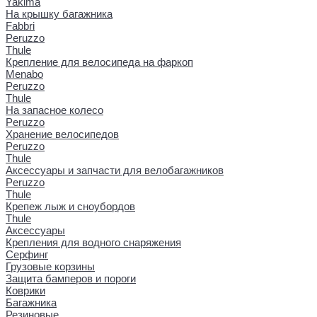
Yakima
На крышку багажника
Fabbri
Peruzzo
Thule
Крепление для велосипеда на фаркоп
Menabo
Peruzzo
Thule
На запасное колесо
Peruzzo
Хранение велосипедов
Peruzzo
Thule
Аксессуары и запчасти для велобагажников
Peruzzo
Thule
Крепеж лыж и сноубордов
Thule
Аксессуары
Крепления для водного снаряжения
Серфинг
Грузовые корзины
Защита бамперов и пороги
Коврики
Багажника
Резиновые