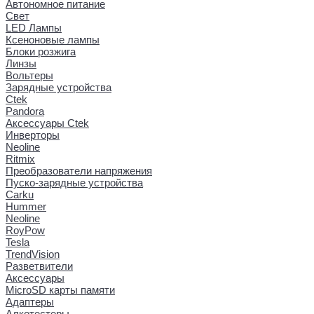
Автономное питание
Свет
LED Лампы
Ксеноновые лампы
Блоки розжига
Линзы
Вольтеры
Зарядные устройства
Ctek
Pandora
Аксессуары Ctek
Инверторы
Neoline
Ritmix
Преобразователи напряжения
Пуско-зарядные устройства
Carku
Hummer
Neoline
RoyPow
Tesla
TrendVision
Разветвители
Аксессуары
MicroSD карты памяти
Адаптеры
Алкотестеры