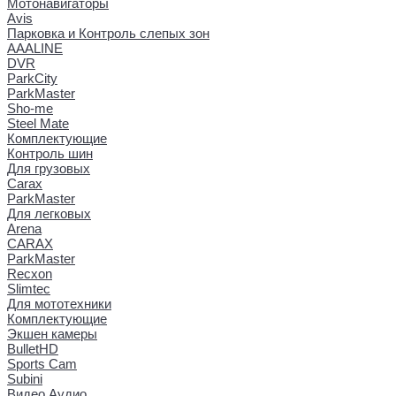
Мотонавигаторы
Avis
Парковка и Контроль слепых зон
AAALINE
DVR
ParkCity
ParkMaster
Sho-me
Steel Mate
Комплектующие
Контроль шин
Для грузовых
Carax
ParkMaster
Для легковых
Arena
CARAX
ParkMaster
Recxon
Slimtec
Для мототехники
Комплектующие
Экшен камеры
BulletHD
Sports Cam
Subini
Видео Аудио