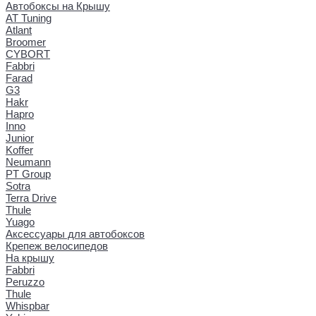
Автобоксы на Крышу
AT Tuning
Atlant
Broomer
CYBORT
Fabbri
Farad
G3
Hakr
Hapro
Inno
Junior
Koffer
Neumann
PT Group
Sotra
Terra Drive
Thule
Yuago
Аксессуары для автобоксов
Крепеж велосипедов
На крышу
Fabbri
Peruzzo
Thule
Whispbar