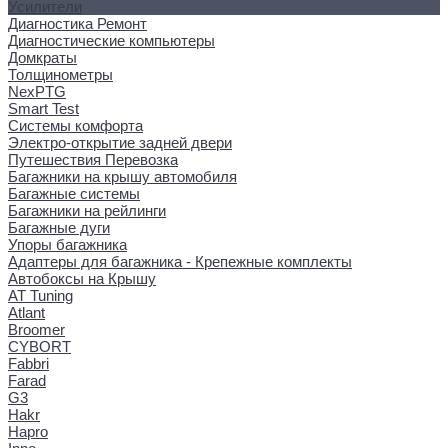
Усилители
Диагностика Ремонт
Диагностические компьютеры
Домкраты
Толщинометры
NexPTG
Smart Test
Системы комфорта
Электро-открытие задней двери
Путешествия Перевозка
Багажники на крышу автомобиля
Багажные системы
Багажники на рейлинги
Багажные дуги
Упоры багажника
Адаптеры для багажника - Крепежные комплекты
Автобоксы на Крышу
AT Tuning
Atlant
Broomer
CYBORT
Fabbri
Farad
G3
Hakr
Hapro