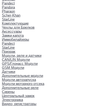
Pandect
Pandora
Pharaon
Scher-Khan
StarLine
Комплектующие
Чехлы для Брелков
Аксессуары
Замки капота
Иммобилайзеры
Pandect
StarLine
Призрак
Модули, реле и датчики
CAN/LIN Модули
GPS/Глонасс Модули
GSM Модули
Датчики
Дополнительные модули
Модули автозапуска
Модули моторного отсека
Дополнительные реле
Сирены
Центральный замок
Электроника
Видео- регистраторы