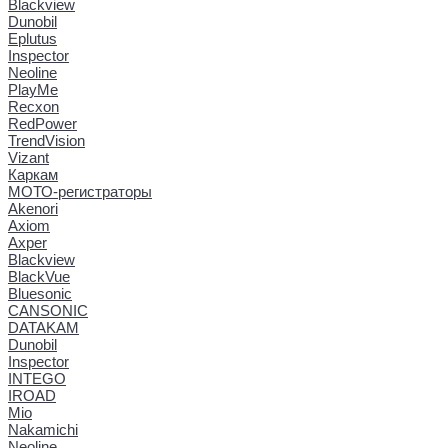
Blackview
Dunobil
Eplutus
Inspector
Neoline
PlayMe
Recxon
RedPower
TrendVision
Vizant
Каркам
МОТО-регистраторы
Akenori
Axiom
Axper
Blackview
BlackVue
Bluesonic
CANSONIC
DATAKAM
Dunobil
Inspector
INTEGO
IROAD
Mio
Nakamichi
Neoline