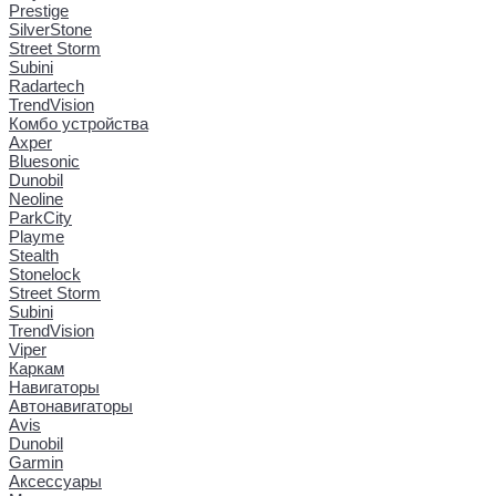
Prestige
SilverStone
Street Storm
Subini
Radartech
TrendVision
Комбо устройства
Axper
Bluesonic
Dunobil
Neoline
ParkCity
Playme
Stealth
Stonelock
Street Storm
Subini
TrendVision
Viper
Каркам
Навигаторы
Автонавигаторы
Avis
Dunobil
Garmin
Аксессуары