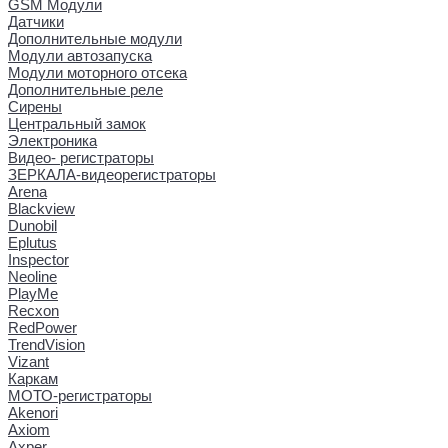
GSM Модули
Датчики
Дополнительные модули
Модули автозапуска
Модули моторного отсека
Дополнительные реле
Сирены
Центральный замок
Электроника
Видео- регистраторы
ЗЕРКАЛА-видеорегистраторы
Arena
Blackview
Dunobil
Eplutus
Inspector
Neoline
PlayMe
Recxon
RedPower
TrendVision
Vizant
Каркам
МОТО-регистраторы
Akenori
Axiom
Axper