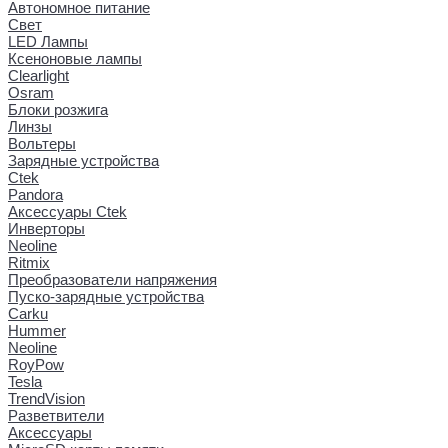
Автономное питание
Свет
LED Лампы
Ксеноновые лампы
Clearlight
Osram
Блоки розжига
Линзы
Вольтеры
Зарядные устройства
Ctek
Pandora
Аксессуары Ctek
Инверторы
Neoline
Ritmix
Преобразователи напряжения
Пуско-зарядные устройства
Carku
Hummer
Neoline
RoyPow
Tesla
TrendVision
Разветвители
Аксессуары