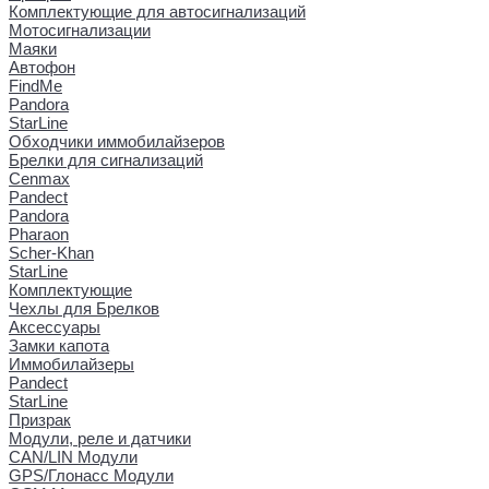
Комплектующие для автосигнализаций
Мотосигнализации
Маяки
Автофон
FindMe
Pandora
StarLine
Обходчики иммобилайзеров
Брелки для сигнализаций
Cenmax
Pandect
Pandora
Pharaon
Scher-Khan
StarLine
Комплектующие
Чехлы для Брелков
Аксессуары
Замки капота
Иммобилайзеры
Pandect
StarLine
Призрак
Модули, реле и датчики
CAN/LIN Модули
GPS/Глонасс Модули