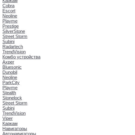
Каркам
Cobra
Escort
Neoline
Playme
Prestige
SilverStone
Street Storm
Subini
Radartech
TrendVision
Комбо устройства
Axper
Bluesonic
Dunobil
Neoline
ParkCity
Playme
Stealth
Stonelock
Street Storm
Subini
TrendVision
Viper
Каркам
Навигаторы
Автонавигаторы