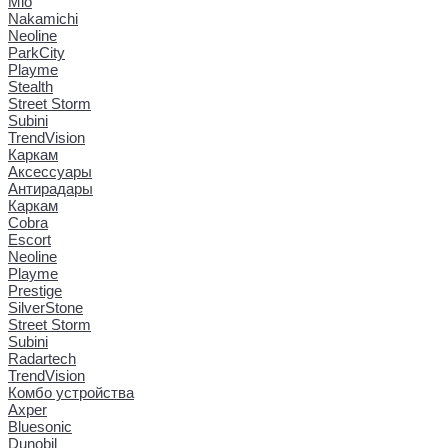
Mio
Nakamichi
Neoline
ParkCity
Playme
Stealth
Street Storm
Subini
TrendVision
Каркам
Аксессуары
Антирадары
Каркам
Cobra
Escort
Neoline
Playme
Prestige
SilverStone
Street Storm
Subini
Radartech
TrendVision
Комбо устройства
Axper
Bluesonic
Dunobil