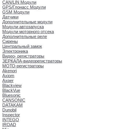
CAN/LIN Модули
GPS/Глонасс Модули
GSM Модули
Датчики
Дополнительные модули
Модули автозапуска
Модули моторного отсека
Дополнительные реле
Сирены
Центральный замок
Электроника
Видео- регистраторы
ЗЕРКАЛА-видеорегистраторы
МОТО-регистраторы
Akenori
Axiom
Axper
Blackview
BlackVue
Bluesonic
CANSONIC
DATAKAM
Dunobil
Inspector
INTEGO
IROAD