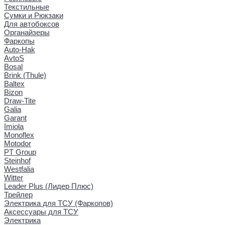
Текстильные
Сумки и Рюкзаки
Для автобоксов
Органайзеры
Фаркопы
Auto-Hak
AvtoS
Bosal
Brink (Thule)
Baltex
Bizon
Draw-Tite
Galia
Garant
Imiola
Monoflex
Motodor
PT Group
Steinhof
Westfalia
Witter
Leader Plus (Лидер Плюс)
Трейлер
Электрика для ТСУ (Фаркопов)
Аксессуары для ТСУ
Электрика