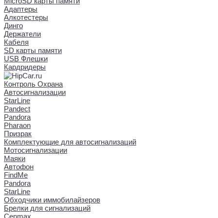
MicroSD карты памяти
Адаптеры
Алкотестеры
Динго
Держатели
Кабеля
SD карты памяти
USB Флешки
Кардридеры
Контроль Охрана
Автосигнализации
StarLine
Pandect
Pandora
Pharaon
Призрак
Комплектующие для автосигнализаций
Мотосигнализации
Маяки
Автофон
FindMe
Pandora
StarLine
Обходчики иммобилайзеров
Брелки для сигнализаций
Cenmax