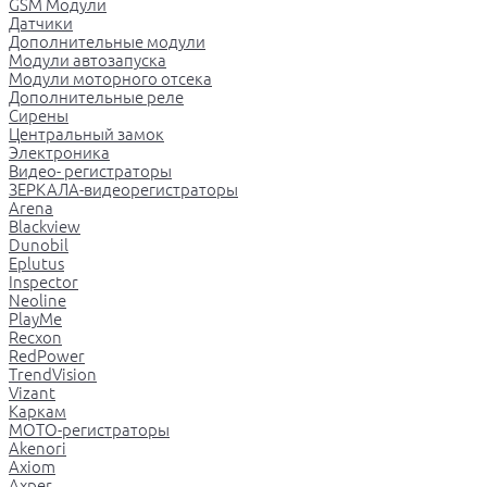
GSM Модули
Датчики
Дополнительные модули
Модули автозапуска
Модули моторного отсека
Дополнительные реле
Сирены
Центральный замок
Электроника
Видео- регистраторы
ЗЕРКАЛА-видеорегистраторы
Arena
Blackview
Dunobil
Eplutus
Inspector
Neoline
PlayMe
Recxon
RedPower
TrendVision
Vizant
Каркам
МОТО-регистраторы
Akenori
Axiom
Axper