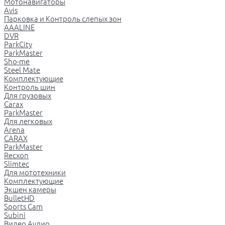
Мотонавигаторы
Avis
Парковка и Контроль слепых зон
AAALINE
DVR
ParkCity
ParkMaster
Sho-me
Steel Mate
Комплектующие
Контроль шин
Для грузовых
Carax
ParkMaster
Для легковых
Arena
CARAX
ParkMaster
Recxon
Slimtec
Для мототехники
Комплектующие
Экшен камеры
BulletHD
Sports Cam
Subini
Видео Аудио