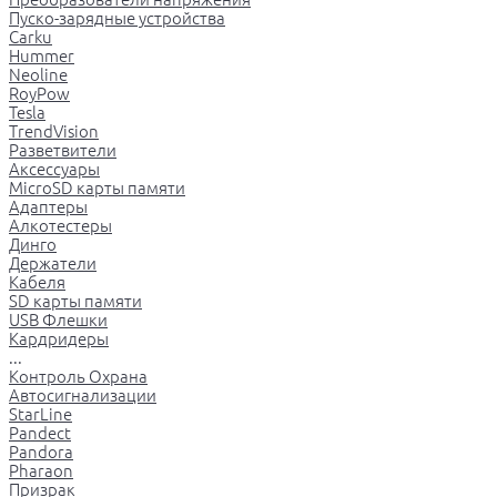
Пуско-зарядные устройства
Carku
Hummer
Neoline
RoyPow
Tesla
TrendVision
Разветвители
Аксессуары
MicroSD карты памяти
Адаптеры
Алкотестеры
Динго
Держатели
Кабеля
SD карты памяти
USB Флешки
Кардридеры
...
Контроль Охрана
Автосигнализации
StarLine
Pandect
Pandora
Pharaon
Призрак