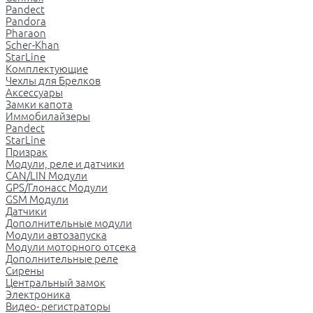
Pandect
Pandora
Pharaon
Scher-Khan
StarLine
Комплектующие
Чехлы для Брелков
Аксессуары
Замки капота
Иммобилайзеры
Pandect
StarLine
Призрак
Модули, реле и датчики
CAN/LIN Модули
GPS/Глонасс Модули
GSM Модули
Датчики
Дополнительные модули
Модули автозапуска
Модули моторного отсека
Дополнительные реле
Сирены
Центральный замок
Электроника
Видео- регистраторы