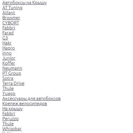
Автобоксы на Крышу
AT Tuning
Atlant
Broomer
CYBORT
Fabbri
Farad
G3
Hakr
Hapro
Inno
Junior
Koffer
Neumann
PT Group
Sotra
Terra Drive
Thule
Yuago
Аксессуары для автобоксов
Крепеж велосипедов
На крышу
Fabbri
Peruzzo
Thule
Whispbar