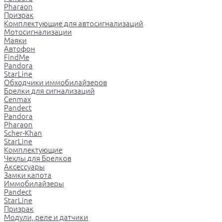
Pharaon
Призрак
Комплектующие для автосигнализаций
Мотосигнализации
Маяки
Автофон
FindMe
Pandora
StarLine
Обходчики иммобилайзеров
Брелки для сигнализаций
Cenmax
Pandect
Pandora
Pharaon
Scher-Khan
StarLine
Комплектующие
Чехлы для Брелков
Аксессуары
Замки капота
Иммобилайзеры
Pandect
StarLine
Призрак
Модули, реле и датчики