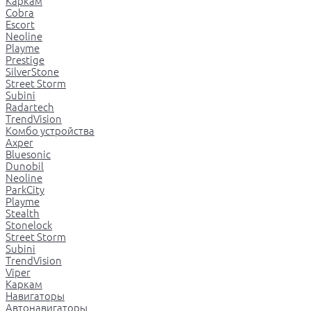
Каркам
Cobra
Escort
Neoline
Playme
Prestige
SilverStone
Street Storm
Subini
Radartech
TrendVision
Комбо устройства
Axper
Bluesonic
Dunobil
Neoline
ParkCity
Playme
Stealth
Stonelock
Street Storm
Subini
TrendVision
Viper
Каркам
Навигаторы
Автонавигаторы