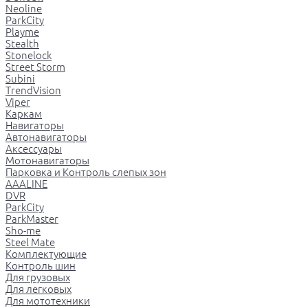
Neoline
ParkCity
Playme
Stealth
Stonelock
Street Storm
Subini
TrendVision
Viper
Каркам
Навигаторы
Автонавигаторы
Аксессуары
Мотонавигаторы
Парковка и Контроль слепых зон
AAALINE
DVR
ParkCity
ParkMaster
Sho-me
Steel Mate
Комплектующие
Контроль шин
Для грузовых
Для легковых
Для мототехники