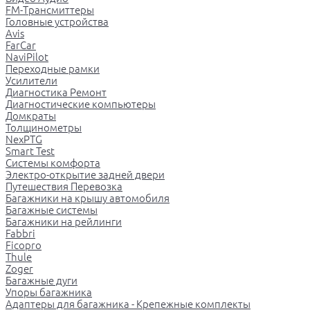
FM-Трансмиттеры
Головные устройства
Avis
FarCar
NaviPilot
Переходные рамки
Усилители
Диагностика Ремонт
Диагностические компьютеры
Домкраты
Толщинометры
NexPTG
Smart Test
Системы комфорта
Электро-открытие задней двери
Путешествия Перевозка
Багажники на крышу автомобиля
Багажные системы
Багажники на рейлинги
Fabbri
Ficopro
Thule
Zoger
Багажные дуги
Упоры багажника
Адаптеры для багажника - Крепежные комплекты