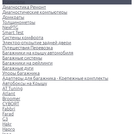
Усилители
Диагностика Ремонт
Диагностические компьютеры
Домкраты
Толщинометры
NexPTG
Smart Test
Системы комфорта
Электро-открытие задней двери
Путешествия Перевозка
Багажники на крышу автомобиля
Багажные системы
Багажники на рейлинги
Багажные дуги
Упоры багажника
Адаптеры для багажника - Крепежные комплекты
Автобоксы на Крышу
AT Tuning
Atlant
Broomer
CYBORT
Fabbri
Farad
G3
Hakr
Hapro