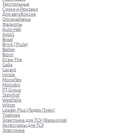
Текстильные
Сумки и Рюкзаки
Для автобоксов
Органайзеры
Фаркопы
Auto-Hak
AvtoS
Bosal
Brink (Thule)
Baltex
Bizon
Draw-Tite
Galia
Garant
Imiola
Monoflex
Motodor
PT Group
Steinhof
Westfalia
Witter
Leader Plus (Лидер Плюс)
Трейлер
Электрика для ТСУ (Фаркопов)
Аксессуары для ТСУ
Электрика