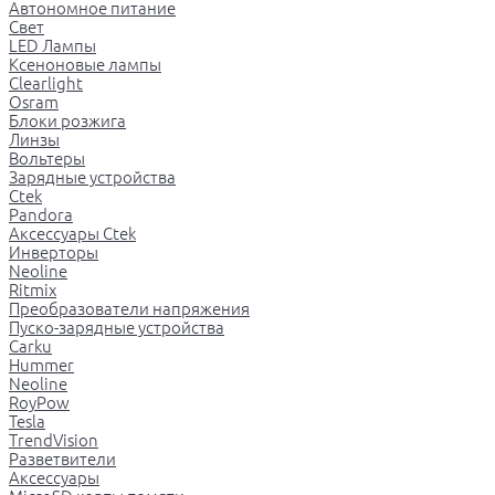
Автономное питание
Свет
LED Лампы
Ксеноновые лампы
Clearlight
Osram
Блоки розжига
Линзы
Вольтеры
Зарядные устройства
Ctek
Pandora
Аксессуары Ctek
Инверторы
Neoline
Ritmix
Преобразователи напряжения
Пуско-зарядные устройства
Carku
Hummer
Neoline
RoyPow
Tesla
TrendVision
Разветвители
Аксессуары