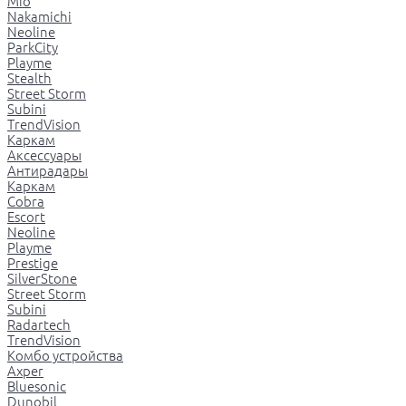
Mio
Nakamichi
Neoline
ParkCity
Playme
Stealth
Street Storm
Subini
TrendVision
Каркам
Аксессуары
Антирадары
Каркам
Cobra
Escort
Neoline
Playme
Prestige
SilverStone
Street Storm
Subini
Radartech
TrendVision
Комбо устройства
Axper
Bluesonic
Dunobil