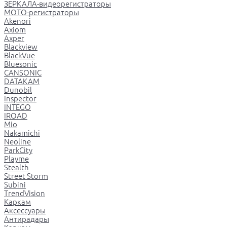
ЗЕРКАЛА-видеорегистраторы
МОТО-регистраторы
Akenori
Axiom
Axper
Blackview
BlackVue
Bluesonic
CANSONIC
DATAKAM
Dunobil
Inspector
INTEGO
IROAD
Mio
Nakamichi
Neoline
ParkCity
Playme
Stealth
Street Storm
Subini
TrendVision
Каркам
Аксессуары
Антирадары