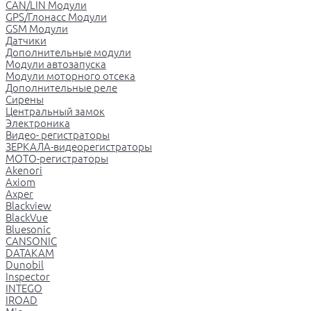
CAN/LIN Модули
GPS/Глонасс Модули
GSM Модули
Датчики
Дополнительные модули
Модули автозапуска
Модули моторного отсека
Дополнительные реле
Сирены
Центральный замок
Электроника
Видео- регистраторы
ЗЕРКАЛА-видеорегистраторы
МОТО-регистраторы
Akenori
Axiom
Axper
Blackview
BlackVue
Bluesonic
CANSONIC
DATAKAM
Dunobil
Inspector
INTEGO
IROAD