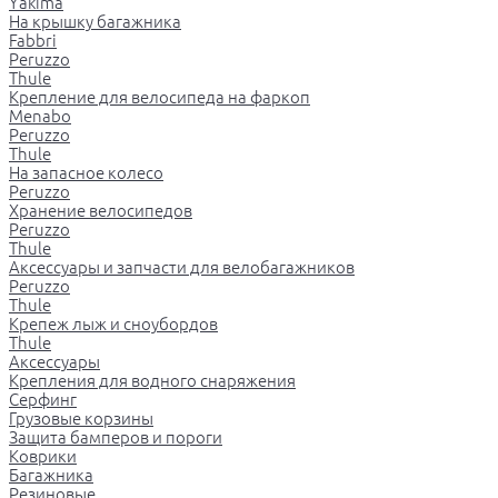
Yakima
На крышку багажника
Fabbri
Peruzzo
Thule
Крепление для велосипеда на фаркоп
Menabo
Peruzzo
Thule
На запасное колесо
Peruzzo
Хранение велосипедов
Peruzzo
Thule
Аксессуары и запчасти для велобагажников
Peruzzo
Thule
Крепеж лыж и сноубордов
Thule
Аксессуары
Крепления для водного снаряжения
Серфинг
Грузовые корзины
Защита бамперов и пороги
Коврики
Багажника
Резиновые