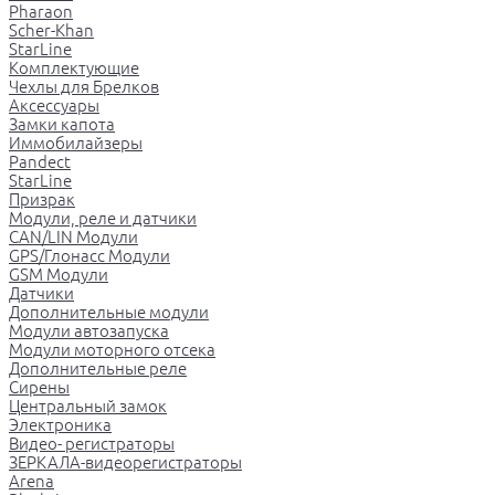
Pharaon
Scher-Khan
StarLine
Комплектующие
Чехлы для Брелков
Аксессуары
Замки капота
Иммобилайзеры
Pandect
StarLine
Призрак
Модули, реле и датчики
CAN/LIN Модули
GPS/Глонасс Модули
GSM Модули
Датчики
Дополнительные модули
Модули автозапуска
Модули моторного отсека
Дополнительные реле
Сирены
Центральный замок
Электроника
Видео- регистраторы
ЗЕРКАЛА-видеорегистраторы
Arena