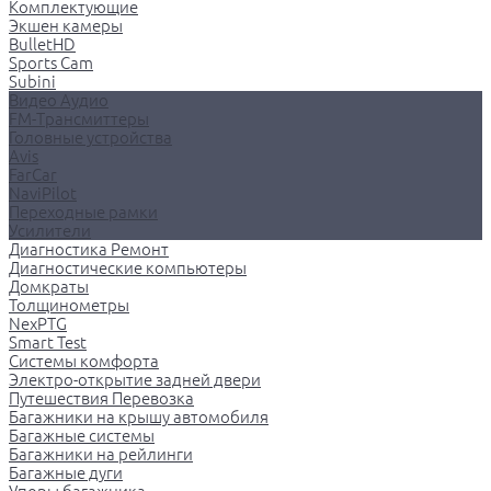
Комплектующие
Экшен камеры
BulletHD
Sports Cam
Subini
Видео Аудио
FM-Трансмиттеры
Головные устройства
Avis
FarCar
NaviPilot
Переходные рамки
Усилители
Диагностика Ремонт
Диагностические компьютеры
Домкраты
Толщинометры
NexPTG
Smart Test
Системы комфорта
Электро-открытие задней двери
Путешествия Перевозка
Багажники на крышу автомобиля
Багажные системы
Багажники на рейлинги
Багажные дуги