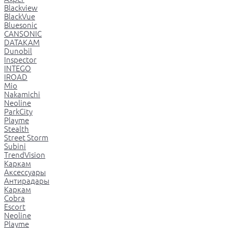
Blackview
BlackVue
Bluesonic
CANSONIC
DATAKAM
Dunobil
Inspector
INTEGO
IROAD
Mio
Nakamichi
Neoline
ParkCity
Playme
Stealth
Street Storm
Subini
TrendVision
Каркам
Аксессуары
Антирадары
Каркам
Cobra
Escort
Neoline
Playme