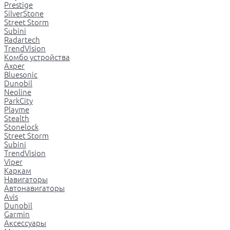
Prestige
SilverStone
Street Storm
Subini
Radartech
TrendVision
Комбо устройства
Axper
Bluesonic
Dunobil
Neoline
ParkCity
Playme
Stealth
Stonelock
Street Storm
Subini
TrendVision
Viper
Каркам
Навигаторы
Автонавигаторы
Avis
Dunobil
Garmin
Аксессуары