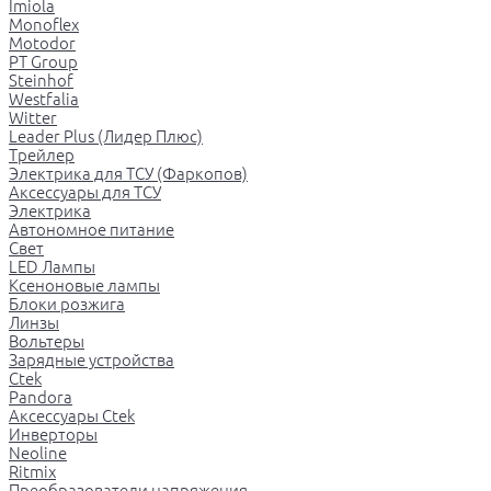
Imiola
Monoflex
Motodor
PT Group
Steinhof
Westfalia
Witter
Leader Plus (Лидер Плюс)
Трейлер
Электрика для ТСУ (Фаркопов)
Аксессуары для ТСУ
Электрика
Автономное питание
Свет
LED Лампы
Ксеноновые лампы
Блоки розжига
Линзы
Вольтеры
Зарядные устройства
Ctek
Pandora
Аксессуары Ctek
Инверторы
Neoline
Ritmix
Преобразователи напряжения