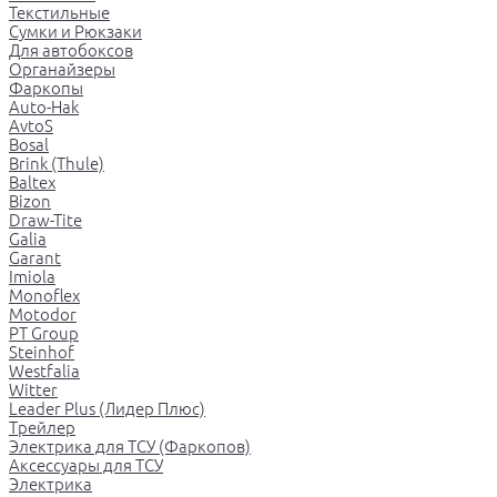
Текстильные
Сумки и Рюкзаки
Для автобоксов
Органайзеры
Фаркопы
Auto-Hak
AvtoS
Bosal
Brink (Thule)
Baltex
Bizon
Draw-Tite
Galia
Garant
Imiola
Monoflex
Motodor
PT Group
Steinhof
Westfalia
Witter
Leader Plus (Лидер Плюс)
Трейлер
Электрика для ТСУ (Фаркопов)
Аксессуары для ТСУ
Электрика