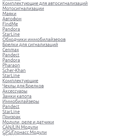
Комплектующие для автосигнализаций
Мотосигнализации
Маяки
Автофон
FindMe
Pandora
StarLine
Обходчики иммобилайзеров
Брелки для сигнализаций
Cenmax
Pandect
Pandora
Pharaon
Scher-Khan
StarLine
Комплектующие
Чехлы для Брелков
Аксессуары
Замки капота
Иммобилайзеры
Pandect
StarLine
Призрак
Модули, реле и датчики
CAN/LIN Модули
GPS/Глонасс Модули