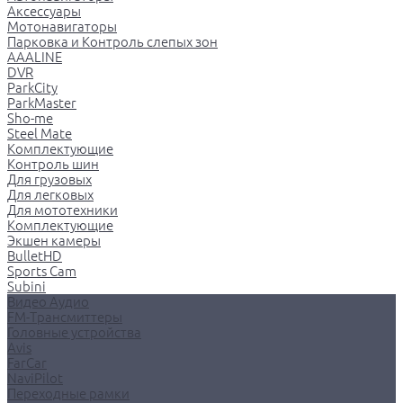
Аксессуары
Мотонавигаторы
Парковка и Контроль слепых зон
AAALINE
DVR
ParkCity
ParkMaster
Sho-me
Steel Mate
Комплектующие
Контроль шин
Для грузовых
Для легковых
Для мототехники
Комплектующие
Экшен камеры
BulletHD
Sports Cam
Subini
Видео Аудио
FM-Трансмиттеры
Головные устройства
Avis
FarCar
NaviPilot
Переходные рамки