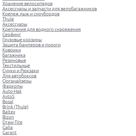
Хранение велосипедов
Аксессуары и запчасти для велобагажников
Крепеж лыж и сноубордов
Thule
Аксессуары
Крепления для водного снаряжения
Серфинг
Грузовые корзины
Защита бамперов и пороги
Коврики
Багажника
Резиновые
Текстильные
Сумки и Рюкзаки
Для автобоксов
Органайзеры
Фаркопы
Auto-Hak
AvtoS
Bosal
Brink (Thule)
Baltex
Bizon
Draw-Tite
Galia
Garant