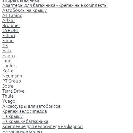
Упоры багажника
Адаптеры для багажника - Крепежные комплекты
Автобоксы на Крышу
AT Tuning
Atlant
Broomer
CYBORT
Fabbri
Farad
G3
Hakr
Hapro
Inno
Junior
Koffer
Neumann
PT Group
Sotra
Terra Drive
Thule
Yuago
Аксессуары для автобоксов
Крепеж велосипедов
На крышу
На крышку багажника
Крепление для велосипеда на фаркоп
На запасное колесо