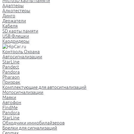
MicroSD карты памяти
Адаптеры
Алкотестеры
Динго
Держатели
Кабеля
SD карты памяти
USB Флешки
Кардридеры
Контроль Охрана
Автосигнализации
StarLine
Pandect
Pandora
Pharaon
Призрак
Комплектующие для автосигнализаций
Мотосигнализации
Маяки
Автофон
FindMe
Pandora
StarLine
Обходчики иммобилайзеров
Брелки для сигнализаций
Cenmax