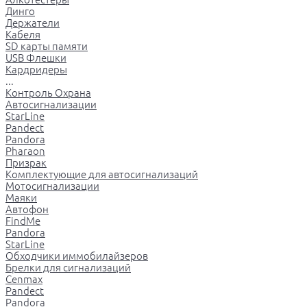
Динго
Держатели
Кабеля
SD карты памяти
USB Флешки
Кардридеры
...
Контроль Охрана
Автосигнализации
StarLine
Pandect
Pandora
Pharaon
Призрак
Комплектующие для автосигнализаций
Мотосигнализации
Маяки
Автофон
FindMe
Pandora
StarLine
Обходчики иммобилайзеров
Брелки для сигнализаций
Cenmax
Pandect
Pandora