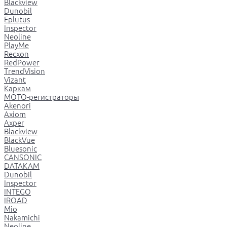
Blackview
Dunobil
Eplutus
Inspector
Neoline
PlayMe
Recxon
RedPower
TrendVision
Vizant
Каркам
МОТО-регистраторы
Akenori
Axiom
Axper
Blackview
BlackVue
Bluesonic
CANSONIC
DATAKAM
Dunobil
Inspector
INTEGO
IROAD
Mio
Nakamichi
Neoline