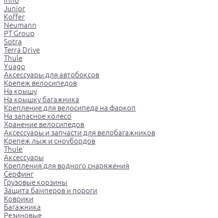
Inno
Junior
Koffer
Neumann
PT Group
Sotra
Terra Drive
Thule
Yuago
Аксессуары для автобоксов
Крепеж велосипедов
На крышу
На крышку багажника
Крепление для велосипеда на фаркоп
На запасное колесо
Хранение велосипедов
Аксессуары и запчасти для велобагажников
Крепеж лыж и сноубордов
Thule
Аксессуары
Крепления для водного снаряжения
Серфинг
Грузовые корзины
Защита бамперов и пороги
Коврики
Багажника
Резиновые