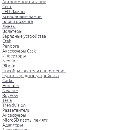
Автономное питание
Свет
LED Лампы
Ксеноновые лампы
Блоки розжига
Линзы
Вольтеры
Зарядные устройства
Ctek
Pandora
Аксессуары Ctek
Инверторы
Neoline
Ritmix
Преобразователи напряжения
Пуско-зарядные устройства
Carku
Hummer
Neoline
RoyPow
Tesla
TrendVision
Разветвители
Аксессуары
MicroSD карты памяти
Адаптеры
Алкотестеры