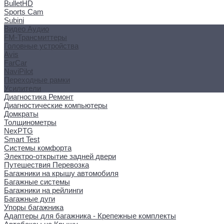
BulletHD
Sports Cam
Subini
Видео Аудио
FM-Трансмиттеры
Головные устройства
Avis
FarCar
NaviPilot
Переходные рамки
Усилители
Диагностика Ремонт
Диагностические компьютеры
Домкраты
Толщинометры
NexPTG
Smart Test
Системы комфорта
Электро-открытие задней двери
Путешествия Перевозка
Багажники на крышу автомобиля
Багажные системы
Багажники на рейлинги
Багажные дуги
Упоры багажника
Адаптеры для багажника - Крепежные комплекты