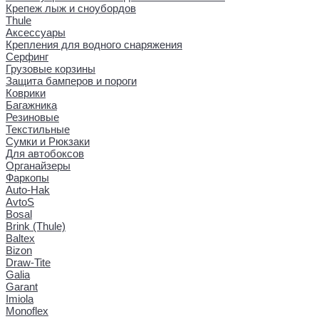
Крепеж лыж и сноубордов
Thule
Аксессуары
Крепления для водного снаряжения
Серфинг
Грузовые корзины
Защита бамперов и пороги
Коврики
Багажника
Резиновые
Текстильные
Сумки и Рюкзаки
Для автобоксов
Органайзеры
Фаркопы
Auto-Hak
AvtoS
Bosal
Brink (Thule)
Baltex
Bizon
Draw-Tite
Galia
Garant
Imiola
Monoflex