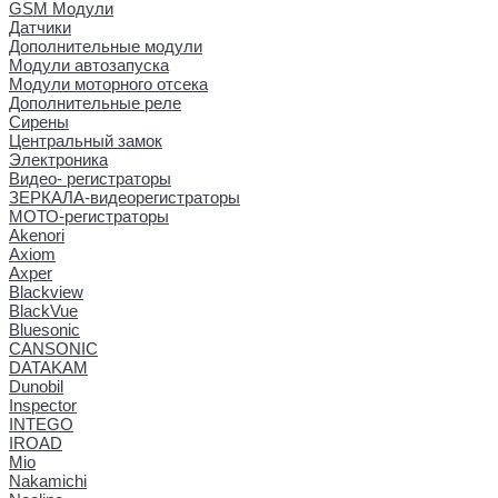
GSM Модули
Датчики
Дополнительные модули
Модули автозапуска
Модули моторного отсека
Дополнительные реле
Сирены
Центральный замок
Электроника
Видео- регистраторы
ЗЕРКАЛА-видеорегистраторы
МОТО-регистраторы
Akenori
Axiom
Axper
Blackview
BlackVue
Bluesonic
CANSONIC
DATAKAM
Dunobil
Inspector
INTEGO
IROAD
Mio
Nakamichi