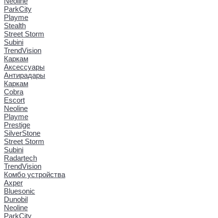
Neoline
ParkCity
Playme
Stealth
Street Storm
Subini
TrendVision
Каркам
Аксессуары
Антирадары
Каркам
Cobra
Escort
Neoline
Playme
Prestige
SilverStone
Street Storm
Subini
Radartech
TrendVision
Комбо устройства
Axper
Bluesonic
Dunobil
Neoline
ParkCity