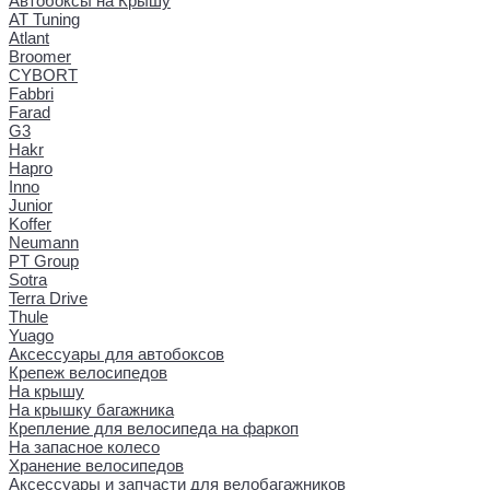
Автобоксы на Крышу
AT Tuning
Atlant
Broomer
CYBORT
Fabbri
Farad
G3
Hakr
Hapro
Inno
Junior
Koffer
Neumann
PT Group
Sotra
Terra Drive
Thule
Yuago
Аксессуары для автобоксов
Крепеж велосипедов
На крышу
На крышку багажника
Крепление для велосипеда на фаркоп
На запасное колесо
Хранение велосипедов
Аксессуары и запчасти для велобагажников