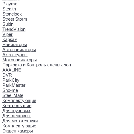
Playme
Stealth
Stonelock
Street Storm
Subini
TrendVision
Viper
Каркам
Навигаторы
Автонавигаторы
Аксессуары
Мотонавигаторы
Парковка и Контроль слепых зон
AAALINE
DVR
ParkCity
ParkMaster
Sho-me
Steel Mate
Комплектующие
Контроль шин
Для грузовых
Для легковых
Для мототехники
Комплектующие
Экшен камеры