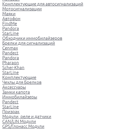
Комплектующие для автосигнализаций
Мотосигнализации
Маяки
Автофон
FindMe
Pandora
StarLine
Обходчики иммобилайзеров
Брелки для сигнализаций
Cenmax
Pandect
Pandora
Pharaon
Scher-Khan
StarLine
Комплектующие
Чехлы для Брелков
Аксессуары
Замки капота
Иммобилайзеры
Pandect
StarLine
Призрак
Модули, реле и датчики
CAN/LIN Модули
GPS/Глонасс Модули