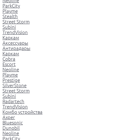
Neoline
ParkCity
Playme
Stealth
Street Storm
Subini
TrendVision
Каркам
Аксессуары
Антирадары
Каркам
Cobra
Escort
Neoline
Playme
Prestige
SilverStone
Street Storm
Subini
Radartech
TrendVision
Комбо устройства
Axper
Bluesonic
Dunobil
Neoline
ParkCity