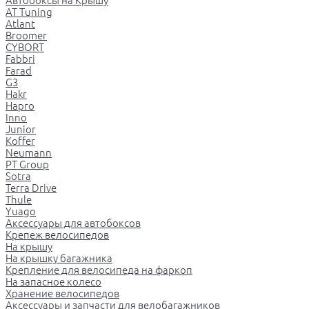
Автобоксы на Крышу
AT Tuning
Atlant
Broomer
CYBORT
Fabbri
Farad
G3
Hakr
Hapro
Inno
Junior
Koffer
Neumann
PT Group
Sotra
Terra Drive
Thule
Yuago
Аксессуары для автобоксов
Крепеж велосипедов
На крышу
На крышку багажника
Крепление для велосипеда на фаркоп
На запасное колесо
Хранение велосипедов
Аксессуары и запчасти для велобагажников