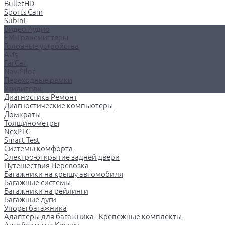
BulletHD
Sports Cam
Subini
Видео Аудио
FM-Трансмиттеры
Головные устройства
Avis
FarCar
NaviPilot
Переходные рамки
Усилители
Диагностика Ремонт
Диагностические компьютеры
Домкраты
Толщинометры
NexPTG
Smart Test
Системы комфорта
Электро-открытие задней двери
Путешествия Перевозка
Багажники на крышу автомобиля
Багажные системы
Багажники на рейлинги
Багажные дуги
Упоры багажника
Адаптеры для багажника - Крепежные комплекты