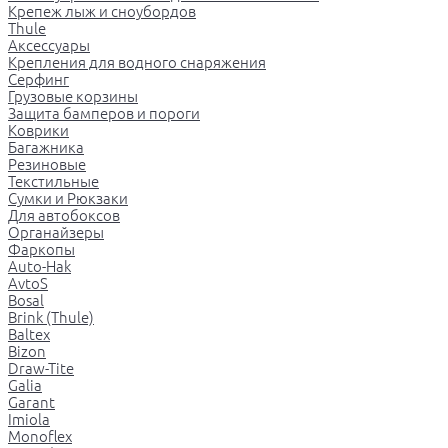
Крепеж лыж и сноубордов
Thule
Аксессуары
Крепления для водного снаряжения
Серфинг
Грузовые корзины
Защита бамперов и пороги
Коврики
Багажника
Резиновые
Текстильные
Сумки и Рюкзаки
Для автобоксов
Органайзеры
Фаркопы
Auto-Hak
AvtoS
Bosal
Brink (Thule)
Baltex
Bizon
Draw-Tite
Galia
Garant
Imiola
Monoflex