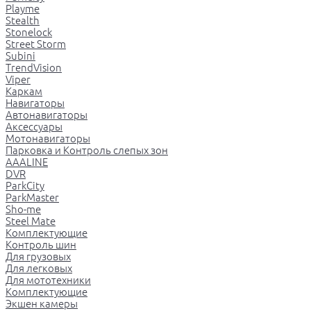
Playme
Stealth
Stonelock
Street Storm
Subini
TrendVision
Viper
Каркам
Навигаторы
Автонавигаторы
Аксессуары
Мотонавигаторы
Парковка и Контроль слепых зон
AAALINE
DVR
ParkCity
ParkMaster
Sho-me
Steel Mate
Комплектующие
Контроль шин
Для грузовых
Для легковых
Для мототехники
Комплектующие
Экшен камеры