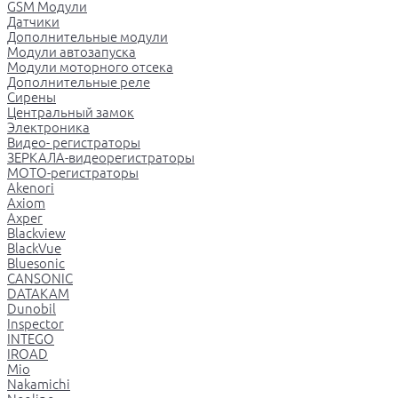
GSM Модули
Датчики
Дополнительные модули
Модули автозапуска
Модули моторного отсека
Дополнительные реле
Сирены
Центральный замок
Электроника
Видео- регистраторы
ЗЕРКАЛА-видеорегистраторы
МОТО-регистраторы
Akenori
Axiom
Axper
Blackview
BlackVue
Bluesonic
CANSONIC
DATAKAM
Dunobil
Inspector
INTEGO
IROAD
Mio
Nakamichi