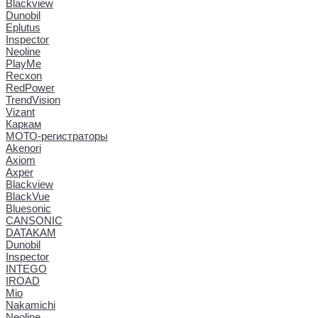
Blackview
Dunobil
Eplutus
Inspector
Neoline
PlayMe
Recxon
RedPower
TrendVision
Vizant
Каркам
МОТО-регистраторы
Akenori
Axiom
Axper
Blackview
BlackVue
Bluesonic
CANSONIC
DATAKAM
Dunobil
Inspector
INTEGO
IROAD
Mio
Nakamichi
Neoline