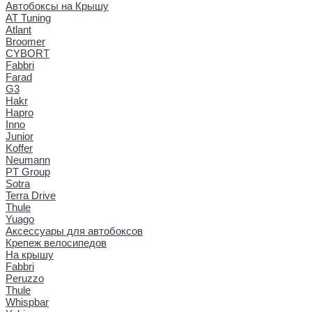
Автобоксы на Крышу
AT Tuning
Atlant
Broomer
CYBORT
Fabbri
Farad
G3
Hakr
Hapro
Inno
Junior
Koffer
Neumann
PT Group
Sotra
Terra Drive
Thule
Yuago
Аксессуары для автобоксов
Крепеж велосипедов
На крышу
Fabbri
Peruzzo
Thule
Whispbar