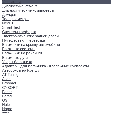
Усилители
Диагностика Ремонт
Диагностические компьютеры
Домкраты
Толщинометры
NexPTG
Smart Test
Системы комфорта
Электро-открытие задней двери
Путешествия Перевозка
Багажники на крышу автомобиля
Багажные системы
Багажники на рейлинги
Багажные дуги
Упоры багажника
Адаптеры для багажника - Крепежные комплекты
Автобоксы на Крышу
AT Tuning
Atlant
Broomer
CYBORT
Fabbri
Farad
G3
Hakr
Hapro