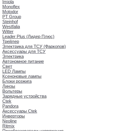
Imiola
Monoflex
Motodor
PT Group
Steinhof
Westfalia
Witter
Leader Plus (Лидер Плюс)
Трейлер
Электрика для ТСУ (Фаркопов)
Аксессуары для ТСУ
Электрика
Автономное питание
Свет
LED Лампы
Ксеноновые лампы
Блоки розжига
Линзы
Вольтеры
Зарядные устройства
Ctek
Pandora
Аксессуары Ctek
Инверторы
Neoline
Ritmix
Преобразователи напряжения