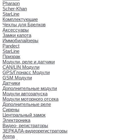
Pharaon
Scher-Khan
StarLine
Комплектующие
Чехлы для Брелков
Аксессуары
Замки капота
Иммобилайзеры
Pandect
StarLine
Призрак
Модули, реле и датчики
CAN/LIN Модули
GPS/Глонасс Модули
GSM Модули
Датчики
Дополнительные модули
Модули автозапуска
Модули моторного отсека
Дополнительные реле
Сирены
Центральный замок
Электроника
Видео- регистраторы
ЗЕРКАЛА-видеорегистраторы
Arena