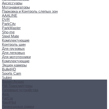
Аксессуары
Мотонавигаторы
Парковка и Контроль слепых зон
AAALINE
DVR
ParkCity
ParkMaster
Sho-me
Steel Mate
Комплектующие
Контроль шин
Для грузовых
Для легковых
Для мототехники
Комплектующие
Экшен камеры
BulletHD
Sports Cam
Subini
Видео Аудио
FM-Трансмиттеры
Головные устройства
Avis
FarCar
NaviPilot
Переходные рамки