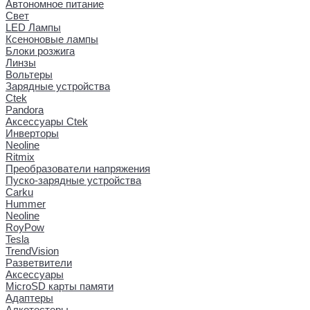
Автономное питание
Свет
LED Лампы
Ксеноновые лампы
Блоки розжига
Линзы
Вольтеры
Зарядные устройства
Ctek
Pandora
Аксессуары Ctek
Инверторы
Neoline
Ritmix
Преобразователи напряжения
Пуско-зарядные устройства
Carku
Hummer
Neoline
RoyPow
Tesla
TrendVision
Разветвители
Аксессуары
MicroSD карты памяти
Адаптеры
Алкотестеры