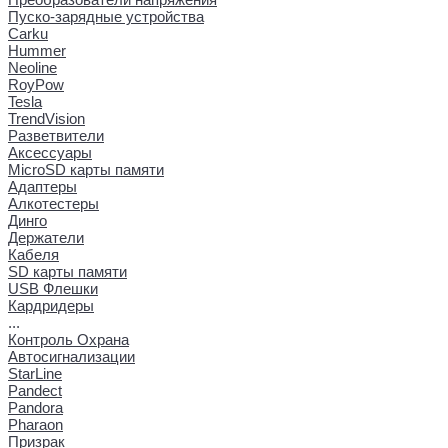
Пуско-зарядные устройства
Carku
Hummer
Neoline
RoyPow
Tesla
TrendVision
Разветвители
Аксессуары
MicroSD карты памяти
Адаптеры
Алкотестеры
Динго
Держатели
Кабеля
SD карты памяти
USB Флешки
Кардридеры
...
Контроль Охрана
Автосигнализации
StarLine
Pandect
Pandora
Pharaon
Призрак