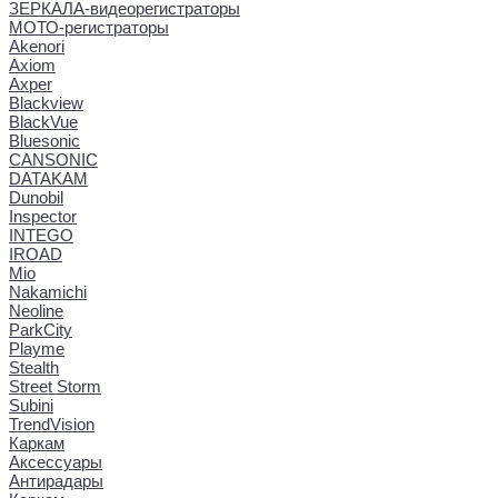
ЗЕРКАЛА-видеорегистраторы
МОТО-регистраторы
Akenori
Axiom
Axper
Blackview
BlackVue
Bluesonic
CANSONIC
DATAKAM
Dunobil
Inspector
INTEGO
IROAD
Mio
Nakamichi
Neoline
ParkCity
Playme
Stealth
Street Storm
Subini
TrendVision
Каркам
Аксессуары
Антирадары