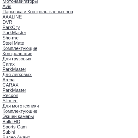
Мотонавигаторы
Avis
Парковка и Контроль слепых зон
AAALINE
DVR
ParkCity
ParkMaster
Sho-me
Steel Mate
Комплектующие
Контроль шин
Для грузовых
Carax
ParkMaster
Для легковых
Arena
CARAX
ParkMaster
Recxon
Slimtec
Для мототехники
Комплектующие
Экшен камеры
BulletHD
Sports Cam
Subini
Видео Аудио