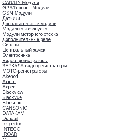
CAN/LIN Модули
GPS/Глонасс Модули
GSM Модули
Датчики
Дополнительные модули
Модули автозапуска
Модули моторного отсека
Дополнительные реле
Сирены
Центральный замок
Электроника
Видео- регистраторы
ЗЕРКАЛА-видеорегистраторы
МОТО-регистраторы
Akenori
Axiom
Axper
Blackview
BlackVue
Bluesonic
CANSONIC
DATAKAM
Dunobil
Inspector
INTEGO
IROAD