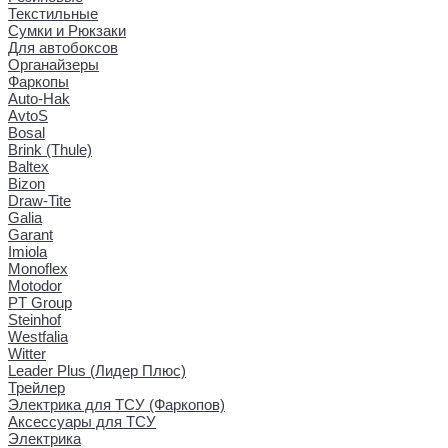
Текстильные
Сумки и Рюкзаки
Для автобоксов
Органайзеры
Фаркопы
Auto-Hak
AvtoS
Bosal
Brink (Thule)
Baltex
Bizon
Draw-Tite
Galia
Garant
Imiola
Monoflex
Motodor
PT Group
Steinhof
Westfalia
Witter
Leader Plus (Лидер Плюс)
Трейлер
Электрика для ТСУ (Фаркопов)
Аксессуары для ТСУ
Электрика