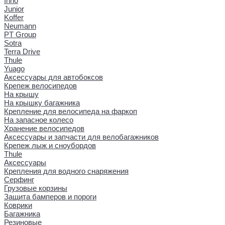
Inno
Junior
Koffer
Neumann
PT Group
Sotra
Terra Drive
Thule
Yuago
Аксессуары для автобоксов
Крепеж велосипедов
На крышу
На крышку багажника
Крепление для велосипеда на фаркоп
На запасное колесо
Хранение велосипедов
Аксессуары и запчасти для велобагажников
Крепеж лыж и сноубордов
Thule
Аксессуары
Крепления для водного снаряжения
Серфинг
Грузовые корзины
Защита бамперов и пороги
Коврики
Багажника
Резиновые