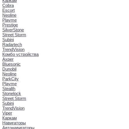
Каркам
Cobra
Escort
Neoline
Playme
Prestige
SilverStone
Street Storm
Subini
Radartech
TrendVision
Комбо устройства
Axper
Bluesonic
Dunobil
Neoline
ParkCity
Playme
Stealth
Stonelock
Street Storm
Subini
TrendVision
Viper
Каркам
Навигаторы
Автонавигаторы