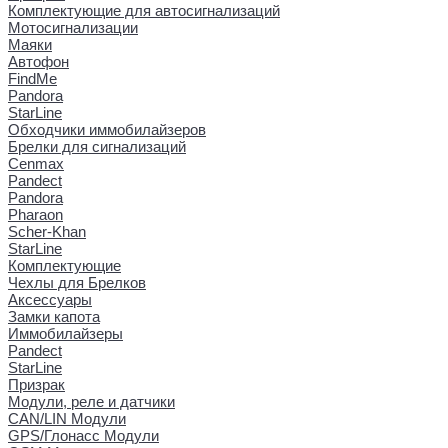
Комплектующие для автосигнализаций
Мотосигнализации
Маяки
Автофон
FindMe
Pandora
StarLine
Обходчики иммобилайзеров
Брелки для сигнализаций
Cenmax
Pandect
Pandora
Pharaon
Scher-Khan
StarLine
Комплектующие
Чехлы для Брелков
Аксессуары
Замки капота
Иммобилайзеры
Pandect
StarLine
Призрак
Модули, реле и датчики
CAN/LIN Модули
GPS/Глонасс Модули