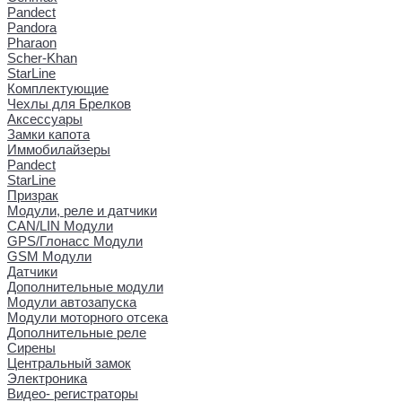
Pandect
Pandora
Pharaon
Scher-Khan
StarLine
Комплектующие
Чехлы для Брелков
Аксессуары
Замки капота
Иммобилайзеры
Pandect
StarLine
Призрак
Модули, реле и датчики
CAN/LIN Модули
GPS/Глонасс Модули
GSM Модули
Датчики
Дополнительные модули
Модули автозапуска
Модули моторного отсека
Дополнительные реле
Сирены
Центральный замок
Электроника
Видео- регистраторы