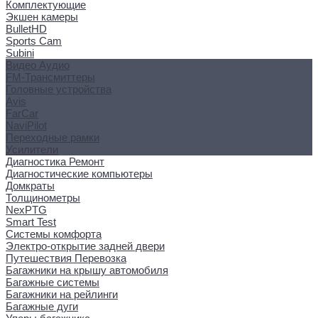
Комплектующие
Экшен камеры
BulletHD
Sports Cam
Subini
Видео Аудио
FM-Трансмиттеры
Головные устройства
Avis
FarCar
NaviPilot
Переходные рамки
Усилители
Диагностика Ремонт
Диагностические компьютеры
Домкраты
Толщинометры
NexPTG
Smart Test
Системы комфорта
Электро-открытие задней двери
Путешествия Перевозка
Багажники на крышу автомобиля
Багажные системы
Багажники на рейлинги
Багажные дуги