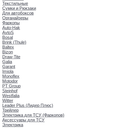
Текстильные
Сумки и Рюкзаки
Для автобоксов
Органайзеры
Фаркопы
Auto-Hak
AvtoS
Bosal
Brink (Thule)
Baltex
Bizon
Draw-Tite
Galia
Garant
Imiola
Monoflex
Motodor
PT Group
Steinhof
Westfalia
Witter
Leader Plus (Лидер Плюс)
Трейлер
Электрика для ТСУ (Фаркопов)
Аксессуары для ТСУ
Электрика