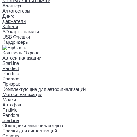
MicroSD карты памяти
Адаптеры
Алкотестеры
Динго
Держатели
Кабеля
SD карты памяти
USB Флешки
Кардридеры
Контроль Охрана
Автосигнализации
StarLine
Pandect
Pandora
Pharaon
Призрак
Комплектующие для автосигнализаций
Мотосигнализации
Маяки
Автофон
FindMe
Pandora
StarLine
Обходчики иммобилайзеров
Брелки для сигнализаций
Cenmax