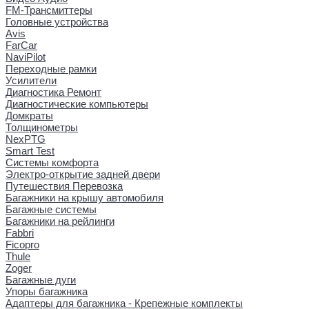
FM-Трансмиттеры
Головные устройства
Avis
FarCar
NaviPilot
Переходные рамки
Усилители
Диагностика Ремонт
Диагностические компьютеры
Домкраты
Толщинометры
NexPTG
Smart Test
Системы комфорта
Электро-открытие задней двери
Путешествия Перевозка
Багажники на крышу автомобиля
Багажные системы
Багажники на рейлинги
Fabbri
Ficopro
Thule
Zoger
Багажные дуги
Упоры багажника
Адаптеры для багажника - Крепежные комплекты