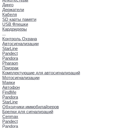
Динго
Держатели
Кабеля
SD карты памяти
USB Флешки
Кардридеры
...
Контроль Охрана
Автосигнализации
StarLine
Pandect
Pandora
Pharaon
Призрак
Комплектующие для автосигнализаций
Мотосигнализации
Маяки
Автофон
FindMe
Pandora
StarLine
Обходчики иммобилайзеров
Брелки для сигнализаций
Cenmax
Pandect
Pandora