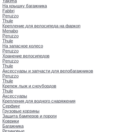
Yakima
На крышку багажника
Fabbri
Peruzzo
Thule
Крепление для велосипеда на фаркоп
Menabo
Peruzzo
Thule
На запасное колесо
Peruzzo
Хранение велосипедов
Peruzzo
Thule
Аксессуары и запчасти для велобагажников
Peruzzo
Thule
Крепеж лыж и сноубордов
Thule
Аксессуары
Крепления для водного снаряжения
Серфинг
Грузовые корзины
Защита бамперов и пороги
Коврики
Багажника
Резиновые