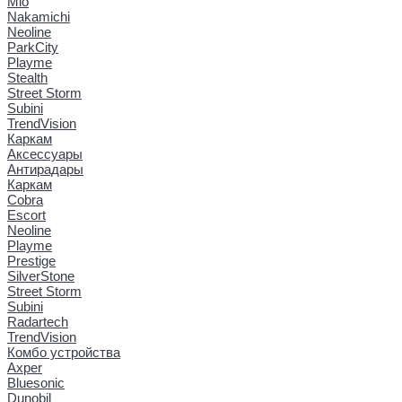
Mio
Nakamichi
Neoline
ParkCity
Playme
Stealth
Street Storm
Subini
TrendVision
Каркам
Аксессуары
Антирадары
Каркам
Cobra
Escort
Neoline
Playme
Prestige
SilverStone
Street Storm
Subini
Radartech
TrendVision
Комбо устройства
Axper
Bluesonic
Dunobil