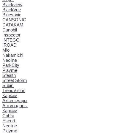
Blackview
BlackVue
Bluesonic
CANSONIC
DATAKAM
Dunobil
Inspector
INTEGO
IROAD
Mio
Nakamichi
Neoline
ParkCity
Playme
Stealth
Street Storm
Subini
TrendVision
Каркам
Аксессуары
Антирадары
Каркам
Cobra
Escort
Neoline
Playme