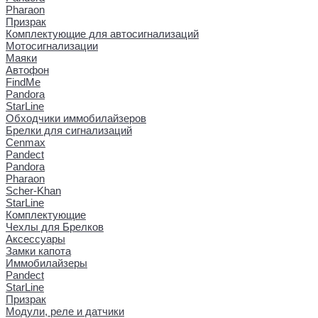
Pharaon
Призрак
Комплектующие для автосигнализаций
Мотосигнализации
Маяки
Автофон
FindMe
Pandora
StarLine
Обходчики иммобилайзеров
Брелки для сигнализаций
Cenmax
Pandect
Pandora
Pharaon
Scher-Khan
StarLine
Комплектующие
Чехлы для Брелков
Аксессуары
Замки капота
Иммобилайзеры
Pandect
StarLine
Призрак
Модули, реле и датчики