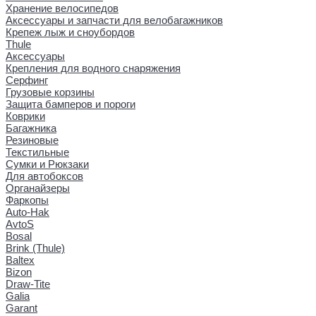
Хранение велосипедов
Аксессуары и запчасти для велобагажников
Крепеж лыж и сноубордов
Thule
Аксессуары
Крепления для водного снаряжения
Серфинг
Грузовые корзины
Защита бамперов и пороги
Коврики
Багажника
Резиновые
Текстильные
Сумки и Рюкзаки
Для автобоксов
Органайзеры
Фаркопы
Auto-Hak
AvtoS
Bosal
Brink (Thule)
Baltex
Bizon
Draw-Tite
Galia
Garant