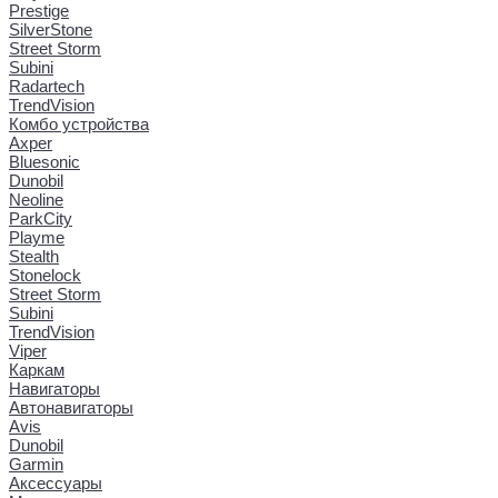
Prestige
SilverStone
Street Storm
Subini
Radartech
TrendVision
Комбо устройства
Axper
Bluesonic
Dunobil
Neoline
ParkCity
Playme
Stealth
Stonelock
Street Storm
Subini
TrendVision
Viper
Каркам
Навигаторы
Автонавигаторы
Avis
Dunobil
Garmin
Аксессуары