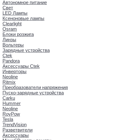
Автономное питание
Свет
LED Лампы
Ксеноновые лампы
Clearlight
Osram
Блоки розжига
Линзы
Вольтеры
Зарядные устройства
Ctek
Pandora
Аксессуары Ctek
Инверторы
Neoline
Ritmix
Преобразователи напряжения
Пуско-зарядные устройства
Carku
Hummer
Neoline
RoyPow
Tesla
TrendVision
Разветвители
Аксессуары