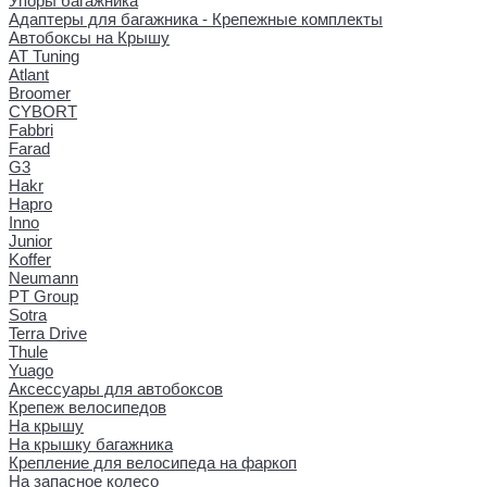
Упоры багажника
Адаптеры для багажника - Крепежные комплекты
Автобоксы на Крышу
AT Tuning
Atlant
Broomer
CYBORT
Fabbri
Farad
G3
Hakr
Hapro
Inno
Junior
Koffer
Neumann
PT Group
Sotra
Terra Drive
Thule
Yuago
Аксессуары для автобоксов
Крепеж велосипедов
На крышу
На крышку багажника
Крепление для велосипеда на фаркоп
На запасное колесо