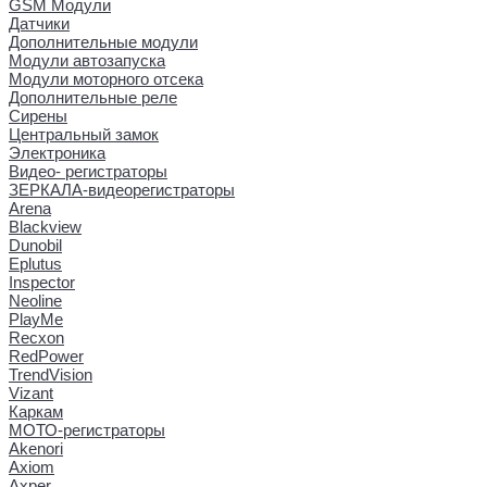
GSM Модули
Датчики
Дополнительные модули
Модули автозапуска
Модули моторного отсека
Дополнительные реле
Сирены
Центральный замок
Электроника
Видео- регистраторы
ЗЕРКАЛА-видеорегистраторы
Arena
Blackview
Dunobil
Eplutus
Inspector
Neoline
PlayMe
Recxon
RedPower
TrendVision
Vizant
Каркам
МОТО-регистраторы
Akenori
Axiom
Axper