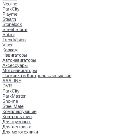
Neoline
ParkCity
Playme
Stealth
Stonelock
Street Storm
Subini
TrendVision
Viper
Каркам
Навигаторы
Автонавигаторы
Аксессуары
Мотонавигаторы
Парковка и Контроль слепых зон
AAALINE
DVR
ParkCity
ParkMaster
Sho-me
Steel Mate
Комплектующие
Контроль шин
Для грузовых
Для легковых
Для мототехники