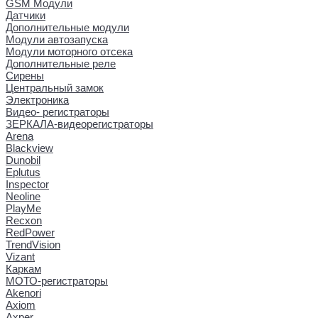
GSM Модули
Датчики
Дополнительные модули
Модули автозапуска
Модули моторного отсека
Дополнительные реле
Сирены
Центральный замок
Электроника
Видео- регистраторы
ЗЕРКАЛА-видеорегистраторы
Arena
Blackview
Dunobil
Eplutus
Inspector
Neoline
PlayMe
Recxon
RedPower
TrendVision
Vizant
Каркам
МОТО-регистраторы
Akenori
Axiom
Axper