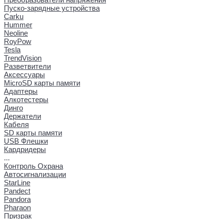
Пуско-зарядные устройства
Carku
Hummer
Neoline
RoyPow
Tesla
TrendVision
Разветвители
Аксессуары
MicroSD карты памяти
Адаптеры
Алкотестеры
Динго
Держатели
Кабеля
SD карты памяти
USB Флешки
Кардридеры
...
Контроль Охрана
Автосигнализации
StarLine
Pandect
Pandora
Pharaon
Призрак