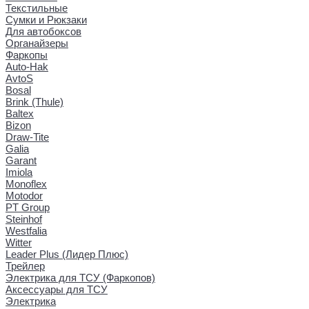
Текстильные
Сумки и Рюкзаки
Для автобоксов
Органайзеры
Фаркопы
Auto-Hak
AvtoS
Bosal
Brink (Thule)
Baltex
Bizon
Draw-Tite
Galia
Garant
Imiola
Monoflex
Motodor
PT Group
Steinhof
Westfalia
Witter
Leader Plus (Лидер Плюс)
Трейлер
Электрика для ТСУ (Фаркопов)
Аксессуары для ТСУ
Электрика