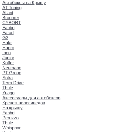
Автобоксы на Крышу
AT Tuning
Atlant
Broomer
CYBORT
Fabbri
Farad
G3
Hakr
Hapro
Inno
Junior
Koffer
Neumann
PT Group
Sotra
Terra Drive
Thule
Yuago
Аксессуары для автобоксов
Крепеж велосипедов
На крышу
Fabbri
Peruzzo
Thule
Whispbar