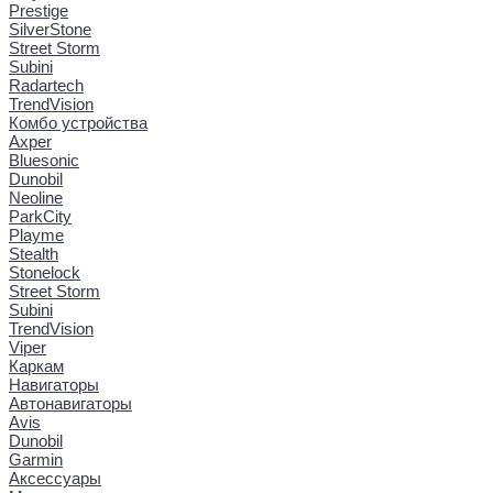
Prestige
SilverStone
Street Storm
Subini
Radartech
TrendVision
Комбо устройства
Axper
Bluesonic
Dunobil
Neoline
ParkCity
Playme
Stealth
Stonelock
Street Storm
Subini
TrendVision
Viper
Каркам
Навигаторы
Автонавигаторы
Avis
Dunobil
Garmin
Аксессуары