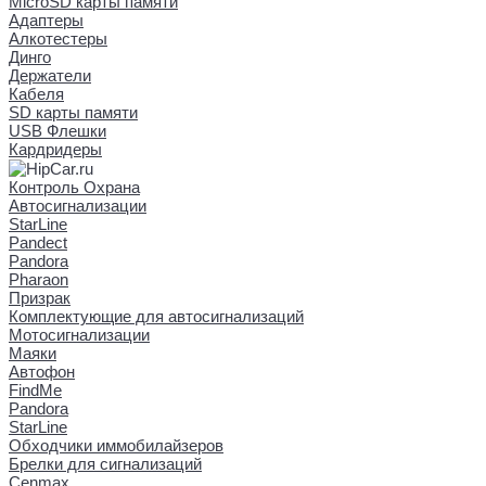
MicroSD карты памяти
Адаптеры
Алкотестеры
Динго
Держатели
Кабеля
SD карты памяти
USB Флешки
Кардридеры
Контроль Охрана
Автосигнализации
StarLine
Pandect
Pandora
Pharaon
Призрак
Комплектующие для автосигнализаций
Мотосигнализации
Маяки
Автофон
FindMe
Pandora
StarLine
Обходчики иммобилайзеров
Брелки для сигнализаций
Cenmax