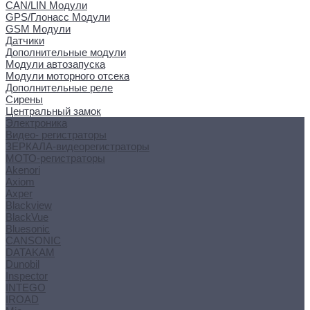
CAN/LIN Модули
GPS/Глонасс Модули
GSM Модули
Датчики
Дополнительные модули
Модули автозапуска
Модули моторного отсека
Дополнительные реле
Сирены
Центральный замок
Электроника
Видео- регистраторы
ЗЕРКАЛА-видеорегистраторы
МОТО-регистраторы
Akenori
Axiom
Axper
Blackview
BlackVue
Bluesonic
CANSONIC
DATAKAM
Dunobil
Inspector
INTEGO
IROAD