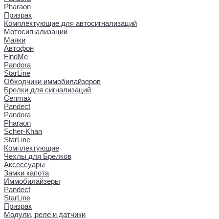
Pharaon
Призрак
Комплектующие для автосигнализаций
Мотосигнализации
Маяки
Автофон
FindMe
Pandora
StarLine
Обходчики иммобилайзеров
Брелки для сигнализаций
Cenmax
Pandect
Pandora
Pharaon
Scher-Khan
StarLine
Комплектующие
Чехлы для Брелков
Аксессуары
Замки капота
Иммобилайзеры
Pandect
StarLine
Призрак
Модули, реле и датчики