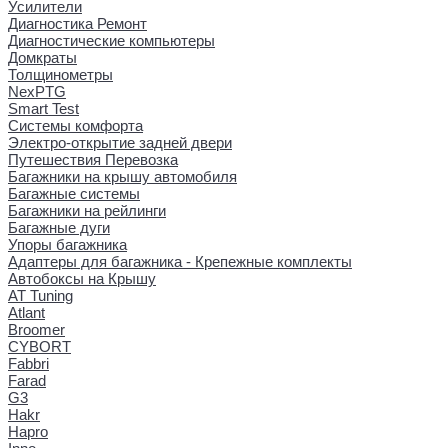
Усилители
Диагностика Ремонт
Диагностические компьютеры
Домкраты
Толщинометры
NexPTG
Smart Test
Системы комфорта
Электро-открытие задней двери
Путешествия Перевозка
Багажники на крышу автомобиля
Багажные системы
Багажники на рейлинги
Багажные дуги
Упоры багажника
Адаптеры для багажника - Крепежные комплекты
Автобоксы на Крышу
AT Tuning
Atlant
Broomer
CYBORT
Fabbri
Farad
G3
Hakr
Hapro