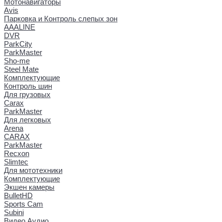
Мотонавигаторы
Avis
Парковка и Контроль слепых зон
AAALINE
DVR
ParkCity
ParkMaster
Sho-me
Steel Mate
Комплектующие
Контроль шин
Для грузовых
Carax
ParkMaster
Для легковых
Arena
CARAX
ParkMaster
Recxon
Slimtec
Для мототехники
Комплектующие
Экшен камеры
BulletHD
Sports Cam
Subini
Видео Аудио