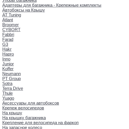
Упоры багажника
Адаптеры для багажника - Крепежные комплекты
Автобоксы на Крышу
AT Tuning
Atlant
Broomer
CYBORT
Fabbri
Farad
G3
Hakr
Hapro
Inno
Junior
Koffer
Neumann
PT Group
Sotra
Terra Drive
Thule
Yuago
Аксессуары для автобоксов
Крепеж велосипедов
На крышу
На крышку багажника
Крепление для велосипеда на фаркоп
На запасное колесо