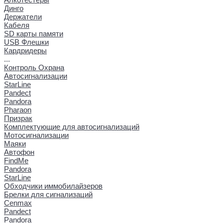
Динго
Держатели
Кабеля
SD карты памяти
USB Флешки
Кардридеры
...
Контроль Охрана
Автосигнализации
StarLine
Pandect
Pandora
Pharaon
Призрак
Комплектующие для автосигнализаций
Мотосигнализации
Маяки
Автофон
FindMe
Pandora
StarLine
Обходчики иммобилайзеров
Брелки для сигнализаций
Cenmax
Pandect
Pandora