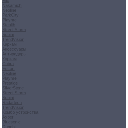
Mio
Nakamichi
Neoline
ParkCity
Playme
Stealth
Street Storm
Subini
TrendVision
Каркам
Аксессуары
Антирадары
Каркам
Cobra
Escort
Neoline
Playme
Prestige
SilverStone
Street Storm
Subini
Radartech
TrendVision
Комбо устройства
Axper
Bluesonic
Dunobil