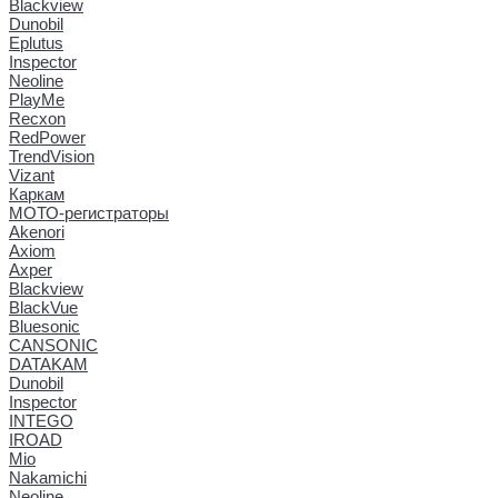
Blackview
Dunobil
Eplutus
Inspector
Neoline
PlayMe
Recxon
RedPower
TrendVision
Vizant
Каркам
МОТО-регистраторы
Akenori
Axiom
Axper
Blackview
BlackVue
Bluesonic
CANSONIC
DATAKAM
Dunobil
Inspector
INTEGO
IROAD
Mio
Nakamichi
Neoline