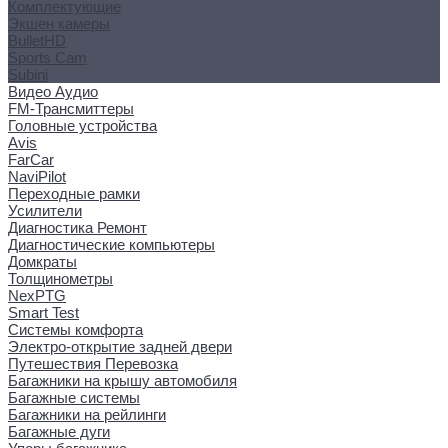
Комплектующие
Экшен камеры
BulletHD
Sports Cam
Subini
Видео Аудио
FM-Трансмиттеры
Головные устройства
Avis
FarCar
NaviPilot
Переходные рамки
Усилители
Диагностика Ремонт
Диагностические компьютеры
Домкраты
Толщинометры
NexPTG
Smart Test
Системы комфорта
Электро-открытие задней двери
Путешествия Перевозка
Багажники на крышу автомобиля
Багажные системы
Багажники на рейлинги
Багажные дуги