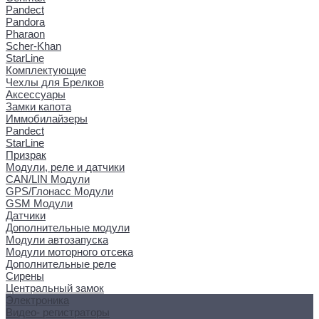
Pandect
Pandora
Pharaon
Scher-Khan
StarLine
Комплектующие
Чехлы для Брелков
Аксессуары
Замки капота
Иммобилайзеры
Pandect
StarLine
Призрак
Модули, реле и датчики
CAN/LIN Модули
GPS/Глонасс Модули
GSM Модули
Датчики
Дополнительные модули
Модули автозапуска
Модули моторного отсека
Дополнительные реле
Сирены
Центральный замок
Электроника
Видео- регистраторы