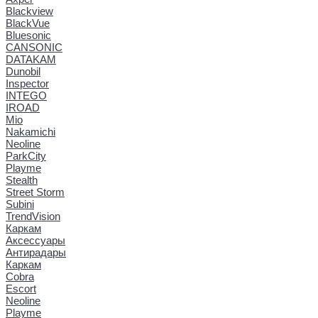
Blackview
BlackVue
Bluesonic
CANSONIC
DATAKAM
Dunobil
Inspector
INTEGO
IROAD
Mio
Nakamichi
Neoline
ParkCity
Playme
Stealth
Street Storm
Subini
TrendVision
Каркам
Аксессуары
Антирадары
Каркам
Cobra
Escort
Neoline
Playme