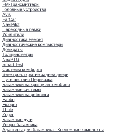
FM-Трансмиттеры
Головные устройства
Avis
FarCar
NaviPilot
Переходные рамки
Усилители
Диагностика Ремонт
Диагностические компьютеры
Домкраты
Толщинометры
NexPTG
Smart Test
Системы комфорта
Электро-открытие задней двери
Путешествия Перевозка
Багажники на крышу автомобиля
Багажные системы
Багажники на рейлинги
Fabbri
Ficopro
Thule
Zoger
Багажные дуги
Упоры багажника
Адаптеры для багажника - Крепежные комплекты