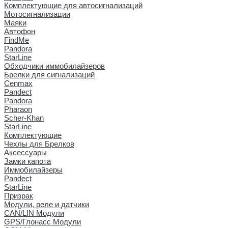
Комплектующие для автосигнализаций
Мотосигнализации
Маяки
Автофон
FindMe
Pandora
StarLine
Обходчики иммобилайзеров
Брелки для сигнализаций
Cenmax
Pandect
Pandora
Pharaon
Scher-Khan
StarLine
Комплектующие
Чехлы для Брелков
Аксессуары
Замки капота
Иммобилайзеры
Pandect
StarLine
Призрак
Модули, реле и датчики
CAN/LIN Модули
GPS/Глонасс Модули