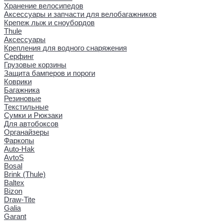
Хранение велосипедов
Аксессуары и запчасти для велобагажников
Крепеж лыж и сноубордов
Thule
Аксессуары
Крепления для водного снаряжения
Серфинг
Грузовые корзины
Защита бамперов и пороги
Коврики
Багажника
Резиновые
Текстильные
Сумки и Рюкзаки
Для автобоксов
Органайзеры
Фаркопы
Auto-Hak
AvtoS
Bosal
Brink (Thule)
Baltex
Bizon
Draw-Tite
Galia
Garant