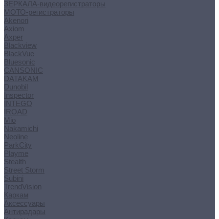
ЗЕРКАЛА-видеорегистраторы
МОТО-регистраторы
Akenori
Axiom
Axper
Blackview
BlackVue
Bluesonic
CANSONIC
DATAKAM
Dunobil
Inspector
INTEGO
IROAD
Mio
Nakamichi
Neoline
ParkCity
Playme
Stealth
Street Storm
Subini
TrendVision
Каркам
Аксессуары
Антирадары