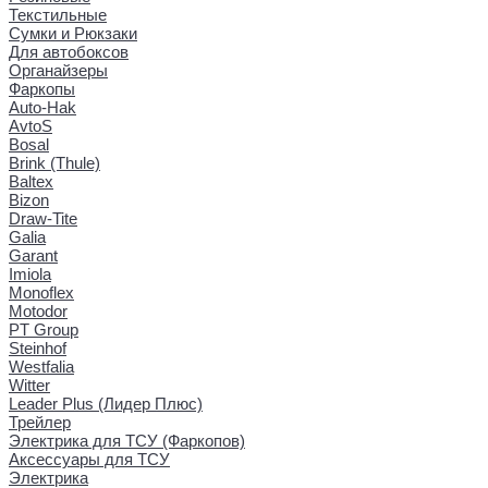
Текстильные
Сумки и Рюкзаки
Для автобоксов
Органайзеры
Фаркопы
Auto-Hak
AvtoS
Bosal
Brink (Thule)
Baltex
Bizon
Draw-Tite
Galia
Garant
Imiola
Monoflex
Motodor
PT Group
Steinhof
Westfalia
Witter
Leader Plus (Лидер Плюс)
Трейлер
Электрика для ТСУ (Фаркопов)
Аксессуары для ТСУ
Электрика