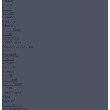
Каркам
Cobra
Escort
Neoline
Playme
Prestige
SilverStone
Street Storm
Subini
Radartech
TrendVision
Комбо устройства
Axper
Bluesonic
Dunobil
Neoline
ParkCity
Playme
Stealth
Stonelock
Street Storm
Subini
TrendVision
Viper
Каркам
Навигаторы
Автонавигаторы