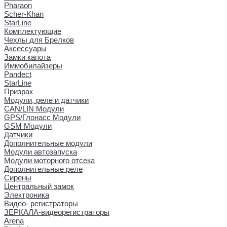
Pharaon
Scher-Khan
StarLine
Комплектующие
Чехлы для Брелков
Аксессуары
Замки капота
Иммобилайзеры
Pandect
StarLine
Призрак
Модули, реле и датчики
CAN/LIN Модули
GPS/Глонасс Модули
GSM Модули
Датчики
Дополнительные модули
Модули автозапуска
Модули моторного отсека
Дополнительные реле
Сирены
Центральный замок
Электроника
Видео- регистраторы
ЗЕРКАЛА-видеорегистраторы
Arena