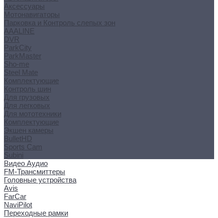
Аксессуары
Мотонавигаторы
Парковка и Контроль слепых зон
AAALINE
DVR
ParkCity
ParkMaster
Sho-me
Steel Mate
Комплектующие
Контроль шин
Для грузовых
Для легковых
Для мототехники
Комплектующие
Экшен камеры
BulletHD
Sports Cam
Subini
Видео Аудио
FM-Трансмиттеры
Головные устройства
Avis
FarCar
NaviPilot
Переходные рамки