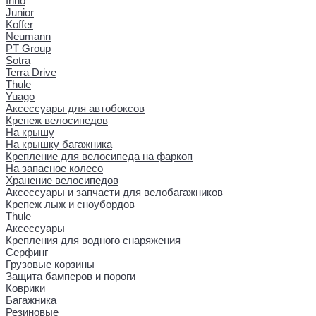
Inno
Junior
Koffer
Neumann
PT Group
Sotra
Terra Drive
Thule
Yuago
Аксессуары для автобоксов
Крепеж велосипедов
На крышу
На крышку багажника
Крепление для велосипеда на фаркоп
На запасное колесо
Хранение велосипедов
Аксессуары и запчасти для велобагажников
Крепеж лыж и сноубордов
Thule
Аксессуары
Крепления для водного снаряжения
Серфинг
Грузовые корзины
Защита бамперов и пороги
Коврики
Багажника
Резиновые