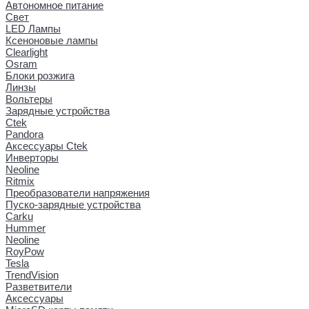
Автономное питание
Свет
LED Лампы
Ксеноновые лампы
Clearlight
Osram
Блоки розжига
Линзы
Вольтеры
Зарядные устройства
Ctek
Pandora
Аксессуары Ctek
Инверторы
Neoline
Ritmix
Преобразователи напряжения
Пуско-зарядные устройства
Carku
Hummer
Neoline
RoyPow
Tesla
TrendVision
Разветвители
Аксессуары