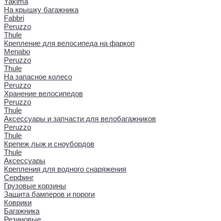
Yakima
На крышку багажника
Fabbri
Peruzzo
Thule
Крепление для велосипеда на фаркоп
Menabo
Peruzzo
Thule
На запасное колесо
Peruzzo
Хранение велосипедов
Peruzzo
Thule
Аксессуары и запчасти для велобагажников
Peruzzo
Thule
Крепеж лыж и сноубордов
Thule
Аксессуары
Крепления для водного снаряжения
Серфинг
Грузовые корзины
Защита бамперов и пороги
Коврики
Багажника
Резиновые