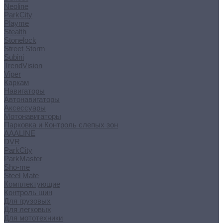
Neoline
ParkCity
Playme
Stealth
Stonelock
Street Storm
Subini
TrendVision
Viper
Каркам
Навигаторы
Автонавигаторы
Аксессуары
Мотонавигаторы
Парковка и Контроль слепых зон
AAALINE
DVR
ParkCity
ParkMaster
Sho-me
Steel Mate
Комплектующие
Контроль шин
Для грузовых
Для легковых
Для мототехники