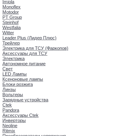
Imiola
Monoflex
Motodor
PT Group
Steinhof
Westfalia
Witter
Leader Plus (Лидер Плюс)
Трейлер
Электрика для ТСУ (Фаркопов)
Аксессуары для ТСУ
Электрика
Автономное питание
Свет
LED Лампы
Ксеноновые лампы
Блоки розжига
Линзы
Вольтеры
Зарядные устройства
Ctek
Pandora
Аксессуары Ctek
Инверторы
Neoline
Ritmix
Преобразователи напряжения