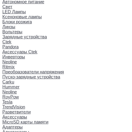
Автономное питание
Свет
LED Лампы
Ксеноновые лампы
Блоки розжига
Линзы
Вольтеры
Зарядные устройства
Ctek
Pandora
Аксессуары Ctek
Инверторы
Neoline
Ritmix
Преобразователи напряжения
Пуско-зарядные устройства
Carku
Hummer
Neoline
RoyPow
Tesla
TrendVision
Разветвители
Аксессуары
MicroSD карты памяти
Адаптеры
Алкотестеры