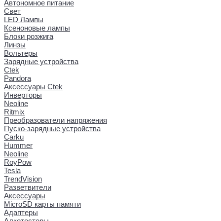
Автономное питание
Свет
LED Лампы
Ксеноновые лампы
Блоки розжига
Линзы
Вольтеры
Зарядные устройства
Ctek
Pandora
Аксессуары Ctek
Инверторы
Neoline
Ritmix
Преобразователи напряжения
Пуско-зарядные устройства
Carku
Hummer
Neoline
RoyPow
Tesla
TrendVision
Разветвители
Аксессуары
MicroSD карты памяти
Адаптеры
Алкотестеры