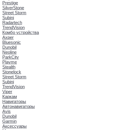
Prestige
SilverStone
Street Storm
Subini
Radartech
TrendVision
Комбо устройства
Axper
Bluesonic
Dunobil
Neoline
ParkCity
Playme
Stealth
Stonelock
Street Storm
Subini
TrendVision
Viper
Каркам
Навигаторы
Автонавигаторы
Avis
Dunobil
Garmin
Аксессуары