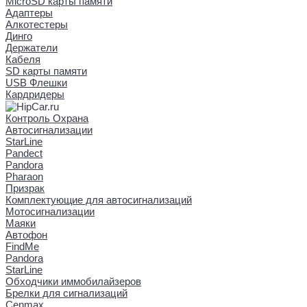
MicroSD карты памяти
Адаптеры
Алкотестеры
Динго
Держатели
Кабеля
SD карты памяти
USB Флешки
Кардридеры
Контроль Охрана
Автосигнализации
StarLine
Pandect
Pandora
Pharaon
Призрак
Комплектующие для автосигнализаций
Мотосигнализации
Маяки
Автофон
FindMe
Pandora
StarLine
Обходчики иммобилайзеров
Брелки для сигнализаций
Cenmax