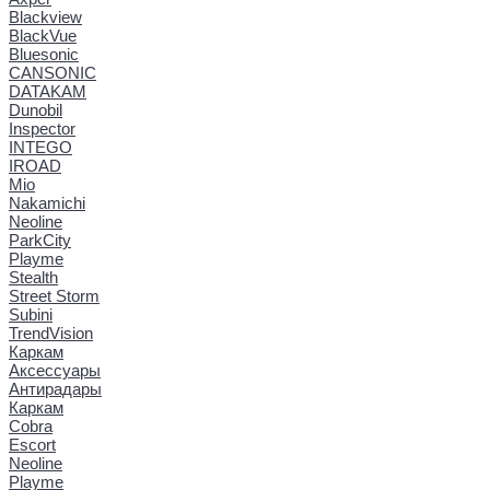
Blackview
BlackVue
Bluesonic
CANSONIC
DATAKAM
Dunobil
Inspector
INTEGO
IROAD
Mio
Nakamichi
Neoline
ParkCity
Playme
Stealth
Street Storm
Subini
TrendVision
Каркам
Аксессуары
Антирадары
Каркам
Cobra
Escort
Neoline
Playme