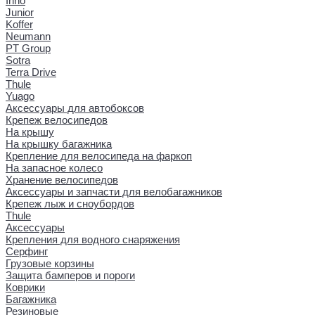
Inno
Junior
Koffer
Neumann
PT Group
Sotra
Terra Drive
Thule
Yuago
Аксессуары для автобоксов
Крепеж велосипедов
На крышу
На крышку багажника
Крепление для велосипеда на фаркоп
На запасное колесо
Хранение велосипедов
Аксессуары и запчасти для велобагажников
Крепеж лыж и сноубордов
Thule
Аксессуары
Крепления для водного снаряжения
Серфинг
Грузовые корзины
Защита бамперов и пороги
Коврики
Багажника
Резиновые