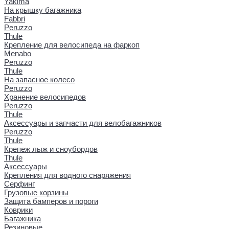
Yakima
На крышку багажника
Fabbri
Peruzzo
Thule
Крепление для велосипеда на фаркоп
Menabo
Peruzzo
Thule
На запасное колесо
Peruzzo
Хранение велосипедов
Peruzzo
Thule
Аксессуары и запчасти для велобагажников
Peruzzo
Thule
Крепеж лыж и сноубордов
Thule
Аксессуары
Крепления для водного снаряжения
Серфинг
Грузовые корзины
Защита бамперов и пороги
Коврики
Багажника
Резиновые