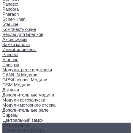
Pandect
Pandora
Pharaon
Scher-Khan
StarLine
Комплектующие
Чехлы для Брелков
Аксессуары
Замки капота
Иммобилайзеры
Pandect
StarLine
Призрак
Модули, реле и датчики
CAN/LIN Модули
GPS/Глонасс Модули
GSM Модули
Датчики
Дополнительные модули
Модули автозапуска
Модули моторного отсека
Дополнительные реле
Сирены
Центральный замок
Электроника
Видео- регистраторы