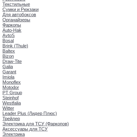
Текстильные
Сумки и Рюкзаки
Для автобоксов
Органайзеры
Фаркопы
Auto-Hak
AvtoS
Bosal
Brink (Thule)
Baltex
Bizon
Draw-Tite
Galia
Garant
Imiola
Monoflex
Motodor
PT Group
Steinhof
Westfalia
Witter
Leader Plus (Лидер Плюс)
Трейлер
Электрика для ТСУ (Фаркопов)
Аксессуары для ТСУ
Электрика