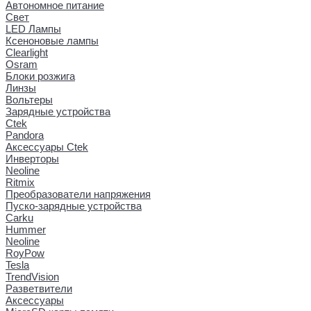
Автономное питание
Свет
LED Лампы
Ксеноновые лампы
Clearlight
Osram
Блоки розжига
Линзы
Вольтеры
Зарядные устройства
Ctek
Pandora
Аксессуары Ctek
Инверторы
Neoline
Ritmix
Преобразователи напряжения
Пуско-зарядные устройства
Carku
Hummer
Neoline
RoyPow
Tesla
TrendVision
Разветвители
Аксессуары