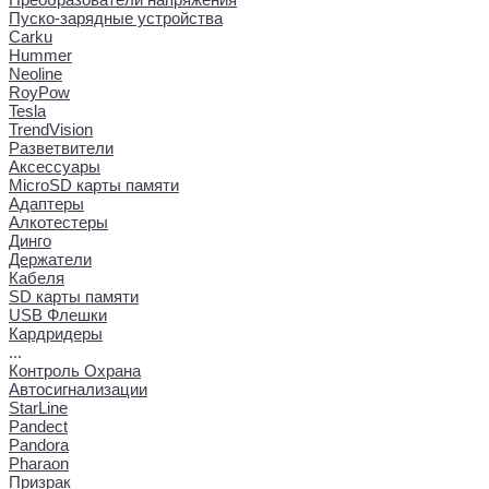
Пуско-зарядные устройства
Carku
Hummer
Neoline
RoyPow
Tesla
TrendVision
Разветвители
Аксессуары
MicroSD карты памяти
Адаптеры
Алкотестеры
Динго
Держатели
Кабеля
SD карты памяти
USB Флешки
Кардридеры
...
Контроль Охрана
Автосигнализации
StarLine
Pandect
Pandora
Pharaon
Призрак