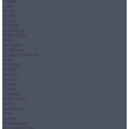
Каркам
Cobra
Escort
Neoline
Playme
Prestige
SilverStone
Street Storm
Subini
Radartech
TrendVision
Комбо устройства
Axper
Bluesonic
Dunobil
Neoline
ParkCity
Playme
Stealth
Stonelock
Street Storm
Subini
TrendVision
Viper
Каркам
Навигаторы
Автонавигаторы