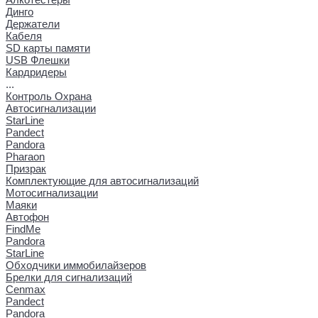
Динго
Держатели
Кабеля
SD карты памяти
USB Флешки
Кардридеры
...
Контроль Охрана
Автосигнализации
StarLine
Pandect
Pandora
Pharaon
Призрак
Комплектующие для автосигнализаций
Мотосигнализации
Маяки
Автофон
FindMe
Pandora
StarLine
Обходчики иммобилайзеров
Брелки для сигнализаций
Cenmax
Pandect
Pandora