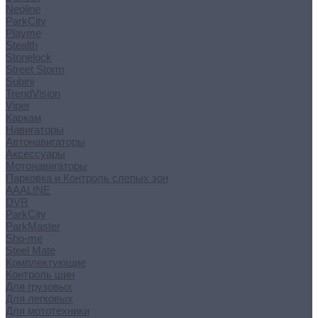
Neoline
ParkCity
Playme
Stealth
Stonelock
Street Storm
Subini
TrendVision
Viper
Каркам
Навигаторы
Автонавигаторы
Аксессуары
Мотонавигаторы
Парковка и Контроль слепых зон
AAALINE
DVR
ParkCity
ParkMaster
Sho-me
Steel Mate
Комплектующие
Контроль шин
Для грузовых
Для легковых
Для мототехники