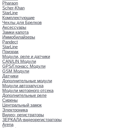
Pharaon
Scher-Khan
StarLine
Комплектующие
Чехлы для Брелков
Аксессуары
Замки капота
Иммобилайзеры
Pandect
StarLine
Призрак
Модули, реле и датчики
CAN/LIN Модули
GPS/Глонасс Модули
GSM Модули
Датчики
Дополнительные модули
Модули автозапуска
Модули моторного отсека
Дополнительные реле
Сирены
Центральный замок
Электроника
Видео- регистраторы
ЗЕРКАЛА-видеорегистраторы
Arena