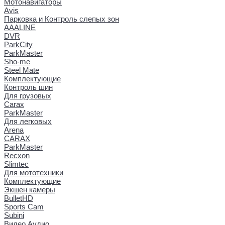
Мотонавигаторы
Avis
Парковка и Контроль слепых зон
AAALINE
DVR
ParkCity
ParkMaster
Sho-me
Steel Mate
Комплектующие
Контроль шин
Для грузовых
Carax
ParkMaster
Для легковых
Arena
CARAX
ParkMaster
Recxon
Slimtec
Для мототехники
Комплектующие
Экшен камеры
BulletHD
Sports Cam
Subini
Видео Аудио