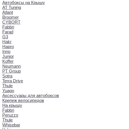
Автобоксы на Крышу
AT Tuning
Atlant
Broomer
CYBORT
Fabbri
Farad
G3
Hakr
Hapro
Inno
Junior
Koffer
Neumann
PT Group
Sotra
Terra Drive
Thule
Yuago
Аксессуары для автобоксов
Крепеж велосипедов
На крышу
Fabbri
Peruzzo
Thule
Whispbar