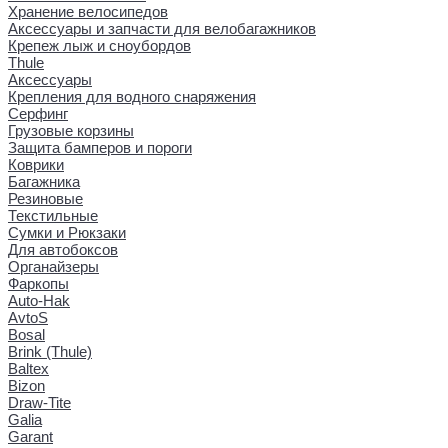
Хранение велосипедов
Аксессуары и запчасти для велобагажников
Крепеж лыж и сноубордов
Thule
Аксессуары
Крепления для водного снаряжения
Серфинг
Грузовые корзины
Защита бамперов и пороги
Коврики
Багажника
Резиновые
Текстильные
Сумки и Рюкзаки
Для автобоксов
Органайзеры
Фаркопы
Auto-Hak
AvtoS
Bosal
Brink (Thule)
Baltex
Bizon
Draw-Tite
Galia
Garant