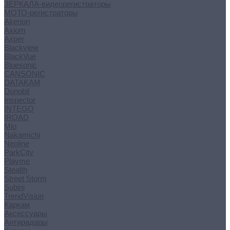
ЗЕРКАЛА-видеорегистраторы
МОТО-регистраторы
Akenori
Axiom
Axper
Blackview
BlackVue
Bluesonic
CANSONIC
DATAKAM
Dunobil
Inspector
INTEGO
IROAD
Mio
Nakamichi
Neoline
ParkCity
Playme
Stealth
Street Storm
Subini
TrendVision
Каркам
Аксессуары
Антирадары