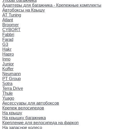
Упоры багажника
Адаптеры для багажника - Крепежные комплекты
Автобоксы на Крышу
AT Tuning
Atlant
Broomer
CYBORT
Fabbri
Farad
G3
Hakr
Hapro
Inno
Junior
Koffer
Neumann
PT Group
Sotra
Terra Drive
Thule
Yuago
Аксессуары для автобоксов
Крепеж велосипедов
На крышу
На крышку багажника
Крепление для велосипеда на фаркоп
На запасное колесо