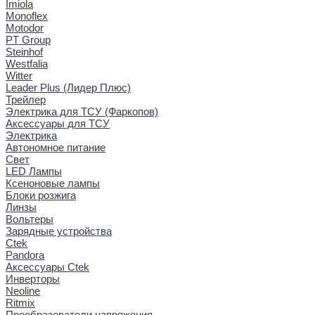
Imiola
Monoflex
Motodor
PT Group
Steinhof
Westfalia
Witter
Leader Plus (Лидер Плюс)
Трейлер
Электрика для ТСУ (Фаркопов)
Аксессуары для ТСУ
Электрика
Автономное питание
Свет
LED Лампы
Ксеноновые лампы
Блоки розжига
Линзы
Вольтеры
Зарядные устройства
Ctek
Pandora
Аксессуары Ctek
Инверторы
Neoline
Ritmix
Преобразователи напряжения