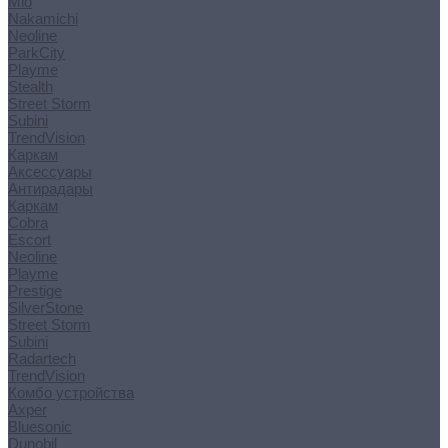
Mio
Nakamichi
Neoline
ParkCity
Playme
Stealth
Street Storm
Subini
TrendVision
Каркам
Аксессуары
Антирадары
Каркам
Cobra
Escort
Neoline
Playme
Prestige
SilverStone
Street Storm
Subini
Radartech
TrendVision
Комбо устройства
Axper
Bluesonic
Dunobil