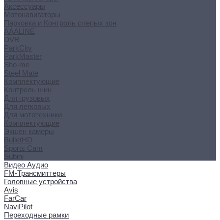
Аксессуары
Мотонавигаторы
Парковка и Контроль слепых зон
AAALINE
DVR
ParkCity
ParkMaster
Sho-me
Steel Mate
Комплектующие
Контроль шин
Для грузовых
Для легковых
Для мототехники
Комплектующие
Экшен камеры
BulletHD
Sports Cam
Subini
Видео Аудио
FM-Трансмиттеры
Головные устройства
Avis
FarCar
NaviPilot
Переходные рамки