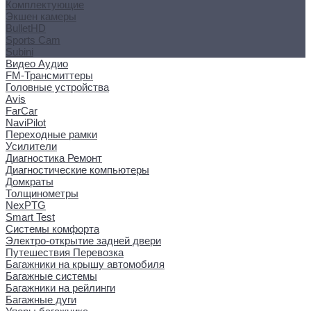
Комплектующие
Экшен камеры
BulletHD
Sports Cam
Subini
Видео Аудио
FM-Трансмиттеры
Головные устройства
Avis
FarCar
NaviPilot
Переходные рамки
Усилители
Диагностика Ремонт
Диагностические компьютеры
Домкраты
Толщинометры
NexPTG
Smart Test
Системы комфорта
Электро-открытие задней двери
Путешествия Перевозка
Багажники на крышу автомобиля
Багажные системы
Багажники на рейлинги
Багажные дуги