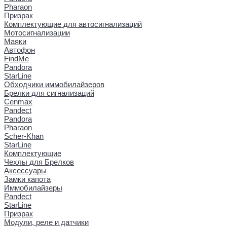
Pharaon
Призрак
Комплектующие для автосигнализаций
Мотосигнализации
Маяки
Автофон
FindMe
Pandora
StarLine
Обходчики иммобилайзеров
Брелки для сигнализаций
Cenmax
Pandect
Pandora
Pharaon
Scher-Khan
StarLine
Комплектующие
Чехлы для Брелков
Аксессуары
Замки капота
Иммобилайзеры
Pandect
StarLine
Призрак
Модули, реле и датчики