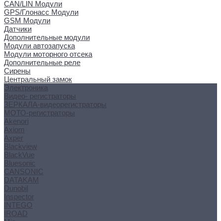
CAN/LIN Модули
GPS/Глонасс Модули
GSM Модули
Датчики
Дополнительные модули
Модули автозапуска
Модули моторного отсека
Дополнительные реле
Сирены
Центральный замок
Электроника
Видео- регистраторы
ЗЕРКАЛА-видеорегистраторы
МОТО-регистраторы
Akenori
Axiom
Axper
Blackview
BlackVue
Bluesonic
CANSONIC
DATAKAM
Dunobil
Inspector
INTEGO
IROAD