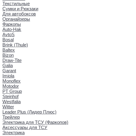
Текстильные
Сумки и Рюкзаки
Для автобоксов
Органайзеры
Фаркопы
Auto-Hak
AvtoS
Bosal
Brink (Thule)
Baltex
Bizon
Draw-Tite
Galia
Garant
Imiola
Monoflex
Motodor
PT Group
Steinhof
Westfalia
Witter
Leader Plus (Лидер Плюс)
Трейлер
Электрика для ТСУ (Фаркопов)
Аксессуары для ТСУ
Электрика