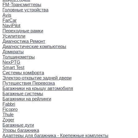
FM-Трансмиттеры
Головные устройства
Avis
FarCar
NaviPilot
Переходные рамки
Усилители
Диагностика Ремонт
Диагностические компьютеры
Домкраты
Толщинометры
NexPTG
Smart Test
Системы комфорта
Электро-открытие задней двери
Путешествия Перевозка
Багажники на крышу автомобиля
Багажные системы
Багажники на рейлинги
Fabbri
Ficopro
Thule
Zoger
Багажные дуги
Упоры багажника
Адаптеры для багажника - Крепежные комплекты