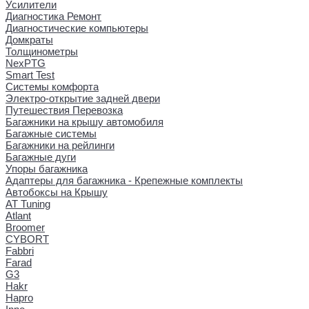
Усилители
Диагностика Ремонт
Диагностические компьютеры
Домкраты
Толщинометры
NexPTG
Smart Test
Системы комфорта
Электро-открытие задней двери
Путешествия Перевозка
Багажники на крышу автомобиля
Багажные системы
Багажники на рейлинги
Багажные дуги
Упоры багажника
Адаптеры для багажника - Крепежные комплекты
Автобоксы на Крышу
AT Tuning
Atlant
Broomer
CYBORT
Fabbri
Farad
G3
Hakr
Hapro