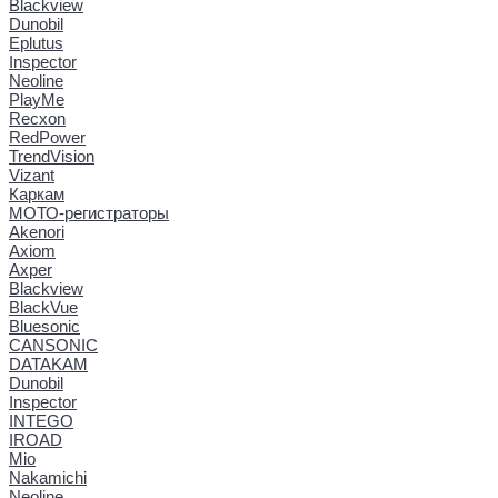
Blackview
Dunobil
Eplutus
Inspector
Neoline
PlayMe
Recxon
RedPower
TrendVision
Vizant
Каркам
МОТО-регистраторы
Akenori
Axiom
Axper
Blackview
BlackVue
Bluesonic
CANSONIC
DATAKAM
Dunobil
Inspector
INTEGO
IROAD
Mio
Nakamichi
Neoline