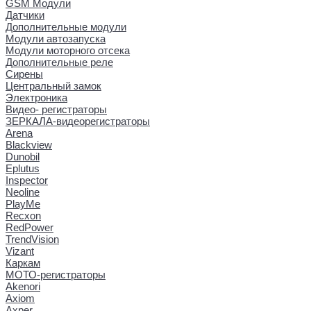
GSM Модули
Датчики
Дополнительные модули
Модули автозапуска
Модули моторного отсека
Дополнительные реле
Сирены
Центральный замок
Электроника
Видео- регистраторы
ЗЕРКАЛА-видеорегистраторы
Arena
Blackview
Dunobil
Eplutus
Inspector
Neoline
PlayMe
Recxon
RedPower
TrendVision
Vizant
Каркам
МОТО-регистраторы
Akenori
Axiom
Axper