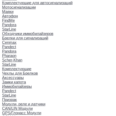
Комплектующие для автосигнализаций
Мотосигнализации
Маяки
Автофон
FindMe
Pandora
StarLine
Обходчики иммобилайзеров
Брелки для сигнализаций
Cenmax
Pandect
Pandora
Pharaon
Scher-Khan
StarLine
Комплектующие
Чехлы для Брелков
Аксессуары
Замки капота
Иммобилайзеры
Pandect
StarLine
Призрак
Модули, реле и датчики
CAN/LIN Модули
GPS/Глонасс Модули