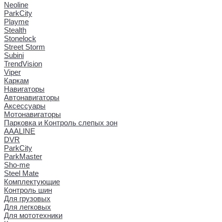
Neoline
ParkCity
Playme
Stealth
Stonelock
Street Storm
Subini
TrendVision
Viper
Каркам
Навигаторы
Автонавигаторы
Аксессуары
Мотонавигаторы
Парковка и Контроль слепых зон
AAALINE
DVR
ParkCity
ParkMaster
Sho-me
Steel Mate
Комплектующие
Контроль шин
Для грузовых
Для легковых
Для мототехники