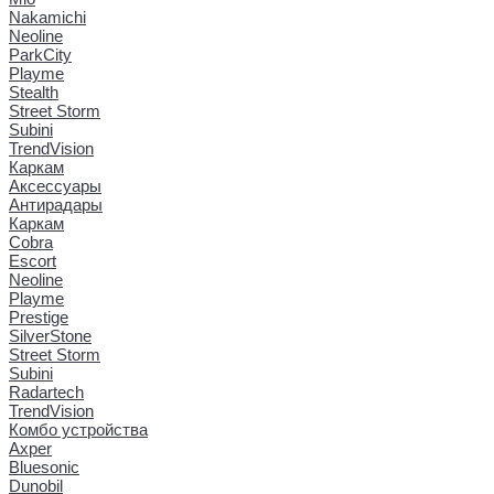
Nakamichi
Neoline
ParkCity
Playme
Stealth
Street Storm
Subini
TrendVision
Каркам
Аксессуары
Антирадары
Каркам
Cobra
Escort
Neoline
Playme
Prestige
SilverStone
Street Storm
Subini
Radartech
TrendVision
Комбо устройства
Axper
Bluesonic
Dunobil