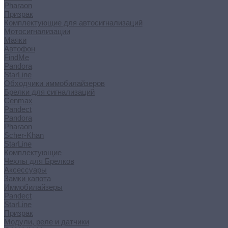
Pharaon
Призрак
Комплектующие для автосигнализаций
Мотосигнализации
Маяки
Автофон
FindMe
Pandora
StarLine
Обходчики иммобилайзеров
Брелки для сигнализаций
Cenmax
Pandect
Pandora
Pharaon
Scher-Khan
StarLine
Комплектующие
Чехлы для Брелков
Аксессуары
Замки капота
Иммобилайзеры
Pandect
StarLine
Призрак
Модули, реле и датчики