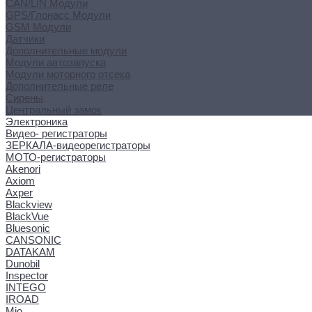
CAN/LIN Модули
GPS/Глонасс Модули
GSM Модули
Датчики
Дополнительные модули
Модули автозапуска
Модули моторного отсека
Дополнительные реле
Сирены
Центральный замок
Электроника
Видео- регистраторы
ЗЕРКАЛА-видеорегистраторы
МОТО-регистраторы
Akenori
Axiom
Axper
Blackview
BlackVue
Bluesonic
CANSONIC
DATAKAM
Dunobil
Inspector
INTEGO
IROAD
Mio