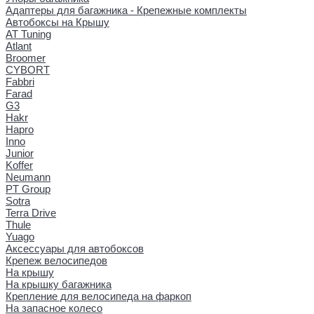
Адаптеры для багажника - Крепежные комплекты
Автобоксы на Крышу
AT Tuning
Atlant
Broomer
CYBORT
Fabbri
Farad
G3
Hakr
Hapro
Inno
Junior
Koffer
Neumann
PT Group
Sotra
Terra Drive
Thule
Yuago
Аксессуары для автобоксов
Крепеж велосипедов
На крышу
На крышку багажника
Крепление для велосипеда на фаркоп
На запасное колесо