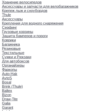
Хранение велосипедов
Аксессуары и запчасти для велобагажников
Крепеж лыж и сноубордов
Thule
Аксессуары
Крепления для водного снаряжения
Серфинг
Грузовые корзины
Защита бамперов и пороги
Коврики
Багажника
Резиновые
Текстильные
Сумки и Рюкзаки
Для автобоксов
Органайзеры
Фаркопы
Auto-Hak
AvtoS
Bosal
Brink (Thule)
Baltex
Bizon
Draw-Tite
Galia
Garant