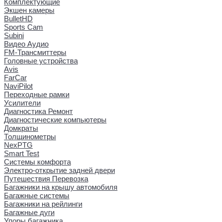
Комплектующие
Экшен камеры
BulletHD
Sports Cam
Subini
Видео Аудио
FM-Трансмиттеры
Головные устройства
Avis
FarCar
NaviPilot
Переходные рамки
Усилители
Диагностика Ремонт
Диагностические компьютеры
Домкраты
Толщинометры
NexPTG
Smart Test
Системы комфорта
Электро-открытие задней двери
Путешествия Перевозка
Багажники на крышу автомобиля
Багажные системы
Багажники на рейлинги
Багажные дуги
Упоры багажника