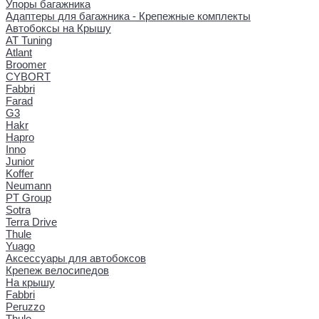
Упоры багажника
Адаптеры для багажника - Крепежные комплекты
Автобоксы на Крышу
AT Tuning
Atlant
Broomer
CYBORT
Fabbri
Farad
G3
Hakr
Hapro
Inno
Junior
Koffer
Neumann
PT Group
Sotra
Terra Drive
Thule
Yuago
Аксессуары для автобоксов
Крепеж велосипедов
На крышу
Fabbri
Peruzzo
Thule