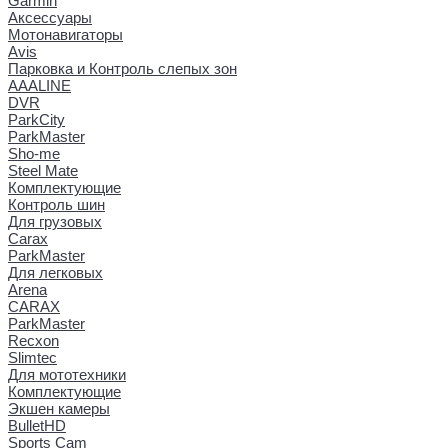
Garmin
Аксессуары
Мотонавигаторы
Avis
Парковка и Контроль слепых зон
AAALINE
DVR
ParkCity
ParkMaster
Sho-me
Steel Mate
Комплектующие
Контроль шин
Для грузовых
Carax
ParkMaster
Для легковых
Arena
CARAX
ParkMaster
Recxon
Slimtec
Для мототехники
Комплектующие
Экшен камеры
BulletHD
Sports Cam