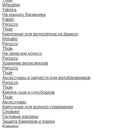
Whispbar
Yakima
На крышку багажника
Fabbri
Peruzzo
Thule
Крепление для велосипеда на фаркоп
Menabo
Peruzzo
Thule
На запасное колесо
Peruzzo
Хранение велосипедов
Peruzzo
Thule
Аксессуары и запчасти для велобагажников
Peruzzo
Thule
Крепеж лыж и сноубордов
Thule
Аксессуары
Крепления для водного снаряжения
Серфинг
Грузовые корзины
Защита бамперов и пороги
Коврики