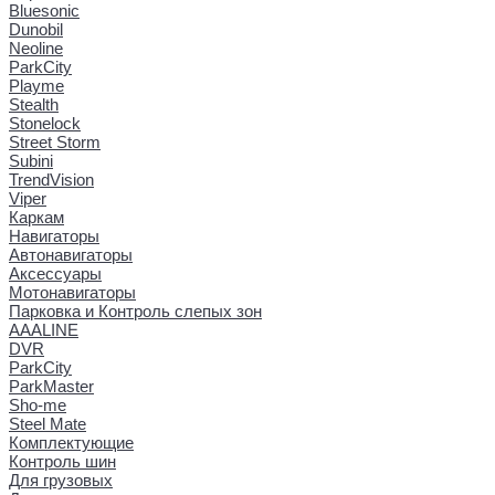
Bluesonic
Dunobil
Neoline
ParkCity
Playme
Stealth
Stonelock
Street Storm
Subini
TrendVision
Viper
Каркам
Навигаторы
Автонавигаторы
Аксессуары
Мотонавигаторы
Парковка и Контроль слепых зон
AAALINE
DVR
ParkCity
ParkMaster
Sho-me
Steel Mate
Комплектующие
Контроль шин
Для грузовых