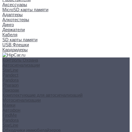
Аксессуары
MicroSD карты памяти
Адаптеры
Алкотестеры
Динго
Держатели
Кабеля
SD карты памяти
USB Флешки
Кардридеры
Контроль Охрана
Автосигнализации
StarLine
Pandect
Pandora
Pharaon
Призрак
Комплектующие для автосигнализаций
Мотосигнализации
Маяки
Автофон
FindMe
Pandora
StarLine
Обходчики иммобилайзеров