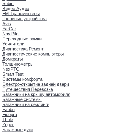
Subini
Видео Аудио
FM-Трансмиттеры
Головные устройства
Avis
FarCar
NaviPilot
Переходные рамки
Усилители
Диагностика Ремонт
Диагностические компьютеры
Домкраты
Толщинометры
NexPTG
Smart Test
Системы комфорта
Электро-открытие задней двери
Путешествия Перевозка
Багажники на крышу автомобиля
Багажные системы
Багажники на рейлинги
Fabbri
Ficopro
Thule
Zoger
Багажные дуги