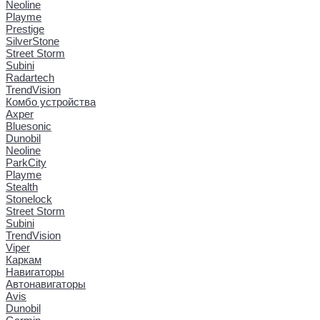
Neoline
Playme
Prestige
SilverStone
Street Storm
Subini
Radartech
TrendVision
Комбо устройства
Axper
Bluesonic
Dunobil
Neoline
ParkCity
Playme
Stealth
Stonelock
Street Storm
Subini
TrendVision
Viper
Каркам
Навигаторы
Автонавигаторы
Avis
Dunobil