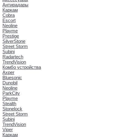
Антирадары
Каркам
Cobra
Escort
Neoline
Playme
Prestige
SilverStone
Street Storm
Subini
Radartech
TrendVision
Комбо устройства
Axper
Bluesonic
Dunobil
Neoline
ParkCity
Playme
Stealth
Stonelock
Street Storm
Subini
TrendVision
Viper
Каркам