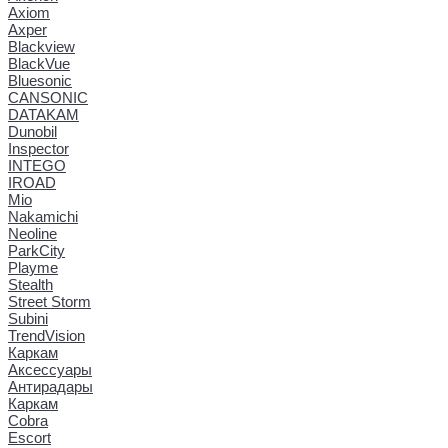
Axiom
Axper
Blackview
BlackVue
Bluesonic
CANSONIC
DATAKAM
Dunobil
Inspector
INTEGO
IROAD
Mio
Nakamichi
Neoline
ParkCity
Playme
Stealth
Street Storm
Subini
TrendVision
Каркам
Аксессуары
Антирадары
Каркам
Cobra
Escort