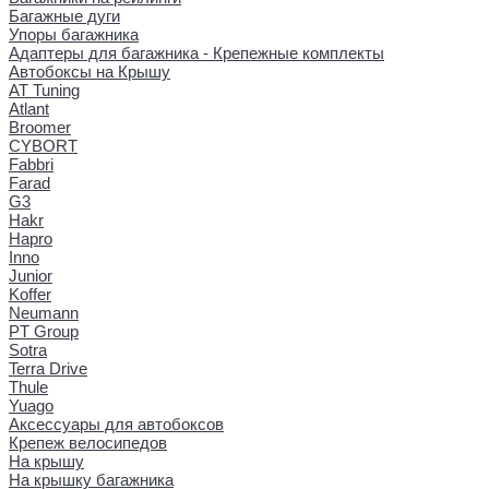
Багажные дуги
Упоры багажника
Адаптеры для багажника - Крепежные комплекты
Автобоксы на Крышу
AT Tuning
Atlant
Broomer
CYBORT
Fabbri
Farad
G3
Hakr
Hapro
Inno
Junior
Koffer
Neumann
PT Group
Sotra
Terra Drive
Thule
Yuago
Аксессуары для автобоксов
Крепеж велосипедов
На крышу
На крышку багажника