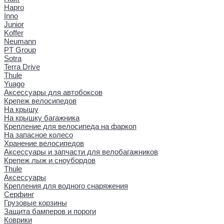
Hapro
Inno
Junior
Koffer
Neumann
PT Group
Sotra
Terra Drive
Thule
Yuago
Аксессуары для автобоксов
Крепеж велосипедов
На крышу
На крышку багажника
Крепление для велосипеда на фаркоп
На запасное колесо
Хранение велосипедов
Аксессуары и запчасти для велобагажников
Крепеж лыж и сноубордов
Thule
Аксессуары
Крепления для водного снаряжения
Серфинг
Грузовые корзины
Защита бамперов и пороги
Коврики