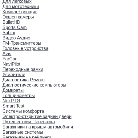
Для легковых
Для мототехники
Комплектующие
Экшен камеры
BulletHD
Sports Cam
Subini
Видео Аудио
FM-Трансмиттеры
Головные устройства
Avis
FarCar
NaviPilot
Переходные рамки
Усилители
Диагностика Ремонт
Диагностические компьютеры
Домкраты
Толщинометры
NexPTG
Smart Test
Системы комфорта
Электро-открытие задней двери
Путешествия Перевозка
Багажники на крышу автомобиля
Багажные системы
Багажники на рейлинги