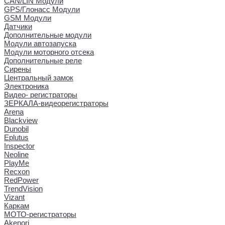
CAN/LIN Модули
GPS/Глонасс Модули
GSM Модули
Датчики
Дополнительные модули
Модули автозапуска
Модули моторного отсека
Дополнительные реле
Сирены
Центральный замок
Электроника
Видео- регистраторы
ЗЕРКАЛА-видеорегистраторы
Arena
Blackview
Dunobil
Eplutus
Inspector
Neoline
PlayMe
Recxon
RedPower
TrendVision
Vizant
Каркам
МОТО-регистраторы
Akenori