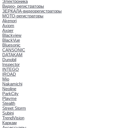
Электроника
Видео- регистраторы
ЗЕРКАЛА-видеорегистраторы
МОТО-регистраторы
Akenori
Axiom
Axper
Blackview
BlackVue
Bluesonic
CANSONIC
DATAKAM
Dunobil
Inspector
INTEGO
IROAD
Mio
Nakamichi
Neoline
ParkCity
Playme
Stealth
Street Storm
Subini
TrendVision
Каркам
Аксессуары