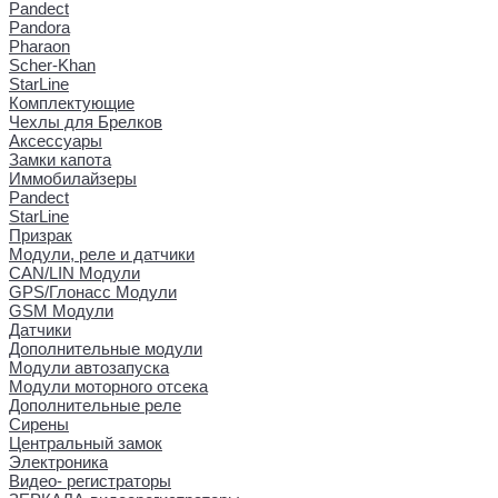
Pandect
Pandora
Pharaon
Scher-Khan
StarLine
Комплектующие
Чехлы для Брелков
Аксессуары
Замки капота
Иммобилайзеры
Pandect
StarLine
Призрак
Модули, реле и датчики
CAN/LIN Модули
GPS/Глонасс Модули
GSM Модули
Датчики
Дополнительные модули
Модули автозапуска
Модули моторного отсека
Дополнительные реле
Сирены
Центральный замок
Электроника
Видео- регистраторы