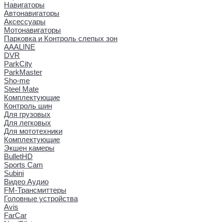
Навигаторы
Автонавигаторы
Аксессуары
Мотонавигаторы
Парковка и Контроль слепых зон
AAALINE
DVR
ParkCity
ParkMaster
Sho-me
Steel Mate
Комплектующие
Контроль шин
Для грузовых
Для легковых
Для мототехники
Комплектующие
Экшен камеры
BulletHD
Sports Cam
Subini
Видео Аудио
FM-Трансмиттеры
Головные устройства
Avis
FarCar