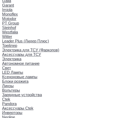
Galia
Garant
Imiola
Monoflex
Motodor
PT Group
Steinhof
Westfalia
Witter
Leader Plus (Лидер Плюс)
Трейлер
Электрика для ТСУ (Фаркопов)
Аксессуары для ТСУ
Электрика
Автономное питание
Свет
LED Лампы
Ксеноновые лампы
Блоки розжига
Линзы
Вольтеры
Зарядные устройства
Ctek
Pandora
Аксессуары Ctek
Инверторы
Neoline