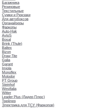
Багажника
Резиновые
Текстильные
Сумки и Рюкзаки
Для автобоксов
Органайзеры
Фаркопы
Auto-Hak
AvtoS
Bosal
Brink (Thule)
Baltex
Bizon
Draw-Tite
Galia
Garant
Imiola
Monoflex
Motodor
PT Group
Steinhof
Westfalia
Witter
Leader Plus (Лидер Плюс)
Трейлер
Электрика для ТСУ (Фаркопов)