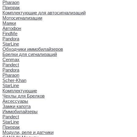
Pharaon
Призрак
Комплектующие для автосигнализаций
Мотосигнализации
Маяки
Автофон
FindMe
Pandora
StarLine
Обходчики иммобилайзеров
Брелки для сигнализаций
Cenmax
Pandect
Pandora
Pharaon
Scher-Khan
StarLine
Комплектующие
Чехлы для Брелков
Аксессуары
Замки капота
Иммобилайзеры
Pandect
StarLine
Призрак
Модули, реле и датчики