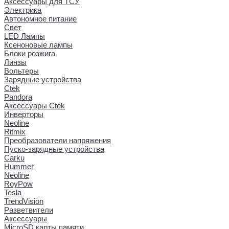
Аксессуары для ТСУ
Электрика
Автономное питание
Свет
LED Лампы
Ксеноновые лампы
Блоки розжига
Линзы
Вольтеры
Зарядные устройства
Ctek
Pandora
Аксессуары Ctek
Инверторы
Neoline
Ritmix
Преобразователи напряжения
Пуско-зарядные устройства
Carku
Hummer
Neoline
RoyPow
Tesla
TrendVision
Разветвители
Аксессуары
MicroSD карты памяти