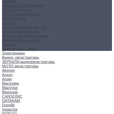
Призрак
Модули, реле и датчики
CAN/LIN Модули
GPS/Глонасс Модули
GSM Модули
Датчики
Дополнительные модули
Модули автозапуска
Модули моторного отсека
Дополнительные реле
Сирены
Центральный замок
Электроника
Видео- регистраторы
ЗЕРКАЛА-видеорегистраторы
МОТО-регистраторы
Akenori
Axiom
Axper
Blackview
BlackVue
Bluesonic
CANSONIC
DATAKAM
Dunobil
Inspector
INTEGO