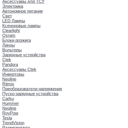
Аксессуары для ТСУ
Электрика
Автономное питание
Свет
LED Лампы
Ксеноновые лампы
Clearlight
Osram
Блоки розжига
Линзы
Вольтеры
Зарядные устройства
Ctek
Pandora
Аксессуары Ctek
Инверторы
Neoline
Ritmix
Преобразователи напряжения
Пуско-зарядные устройства
Carku
Hummer
Neoline
RoyPow
Tesla
TrendVision
Разветвители