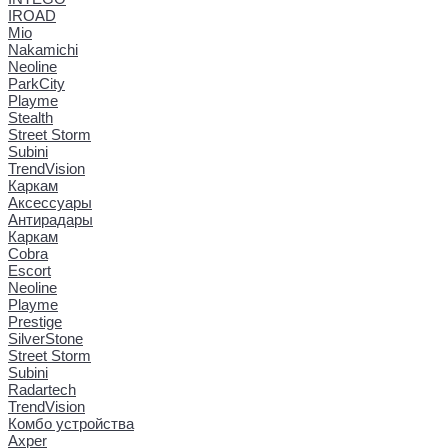
IROAD
Mio
Nakamichi
Neoline
ParkCity
Playme
Stealth
Street Storm
Subini
TrendVision
Каркам
Аксессуары
Антирадары
Каркам
Cobra
Escort
Neoline
Playme
Prestige
SilverStone
Street Storm
Subini
Radartech
TrendVision
Комбо устройства
Axper