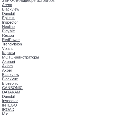
ЗЕРКАЛА-видеорегистраторы
Arena
Blackview
Dunobil
Eplutus
Inspector
Neoline
PlayMe
Recxon
RedPower
TrendVision
Vizant
Каркам
МОТО-регистраторы
Akenori
Axiom
Axper
Blackview
BlackVue
Bluesonic
CANSONIC
DATAKAM
Dunobil
Inspector
INTEGO
IROAD
Mio