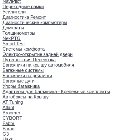
NaviPilot
Переходные рамки
Усилители
Диагностика Ремонт
Диагностические компьютеры
Домкраты
Толщинометры
NexPTG
Smart Test
Системы комфорта
Электро-открытие задней двери
Путешествия Перевозка
Багажники на крышу автомобиля
Багажные системы
Багажники на рейлинги
Багажные дуги
Упоры багажника
Адаптеры для багажника - Крепежные комплекты
Автобоксы на Крышу
AT Tuning
Atlant
Broomer
CYBORT
Fabbri
Farad
G3
Hakr