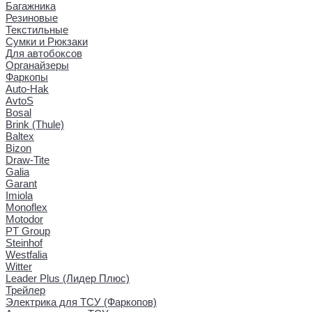
Багажника
Резиновые
Текстильные
Сумки и Рюкзаки
Для автобоксов
Органайзеры
Фаркопы
Auto-Hak
AvtoS
Bosal
Brink (Thule)
Baltex
Bizon
Draw-Tite
Galia
Garant
Imiola
Monoflex
Motodor
PT Group
Steinhof
Westfalia
Witter
Leader Plus (Лидер Плюс)
Трейлер
Электрика для ТСУ (Фаркопов)