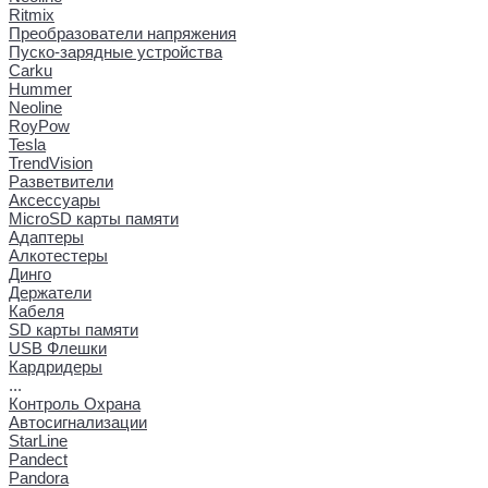
Ritmix
Преобразователи напряжения
Пуско-зарядные устройства
Carku
Hummer
Neoline
RoyPow
Tesla
TrendVision
Разветвители
Аксессуары
MicroSD карты памяти
Адаптеры
Алкотестеры
Динго
Держатели
Кабеля
SD карты памяти
USB Флешки
Кардридеры
...
Контроль Охрана
Автосигнализации
StarLine
Pandect
Pandora