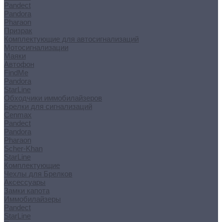
Pandect
Pandora
Pharaon
Призрак
Комплектующие для автосигнализаций
Мотосигнализации
Маяки
Автофон
FindMe
Pandora
StarLine
Обходчики иммобилайзеров
Брелки для сигнализаций
Cenmax
Pandect
Pandora
Pharaon
Scher-Khan
StarLine
Комплектующие
Чехлы для Брелков
Аксессуары
Замки капота
Иммобилайзеры
Pandect
StarLine