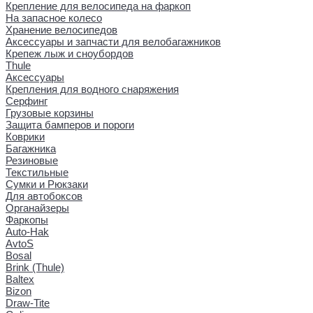
Крепление для велосипеда на фаркоп
На запасное колесо
Хранение велосипедов
Аксессуары и запчасти для велобагажников
Крепеж лыж и сноубордов
Thule
Аксессуары
Крепления для водного снаряжения
Серфинг
Грузовые корзины
Защита бамперов и пороги
Коврики
Багажника
Резиновые
Текстильные
Сумки и Рюкзаки
Для автобоксов
Органайзеры
Фаркопы
Auto-Hak
AvtoS
Bosal
Brink (Thule)
Baltex
Bizon
Draw-Tite