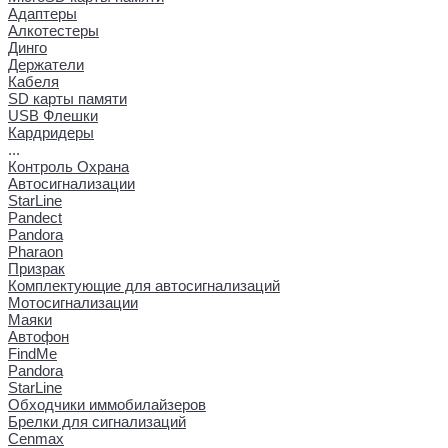
Адаптеры
Алкотестеры
Динго
Держатели
Кабеля
SD карты памяти
USB Флешки
Кардридеры
...
Контроль Охрана
Автосигнализации
StarLine
Pandect
Pandora
Pharaon
Призрак
Комплектующие для автосигнализаций
Мотосигнализации
Маяки
Автофон
FindMe
Pandora
StarLine
Обходчики иммобилайзеров
Брелки для сигнализаций
Cenmax