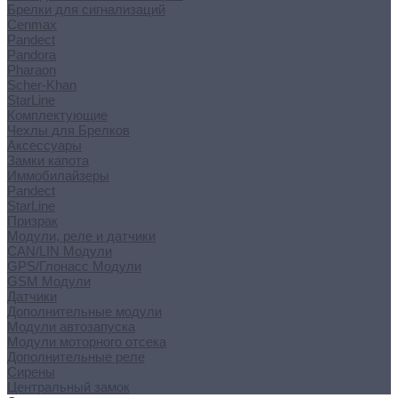
Брелки для сигнализаций
Cenmax
Pandect
Pandora
Pharaon
Scher-Khan
StarLine
Комплектующие
Чехлы для Брелков
Аксессуары
Замки капота
Иммобилайзеры
Pandect
StarLine
Призрак
Модули, реле и датчики
CAN/LIN Модули
GPS/Глонасс Модули
GSM Модули
Датчики
Дополнительные модули
Модули автозапуска
Модули моторного отсека
Дополнительные реле
Сирены
Центральный замок