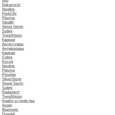
Mio
Nakamichi
Neoline
ParkCity
Playme
Stealth
Street Storm
Subini
TrendVision
Каркам
Аксессуары
Антирадары
Каркам
Cobra
Escort
Neoline
Playme
Prestige
SilverStone
Street Storm
Subini
Radartech
TrendVision
Комбо устройства
Axper
Bluesonic
Dunobil