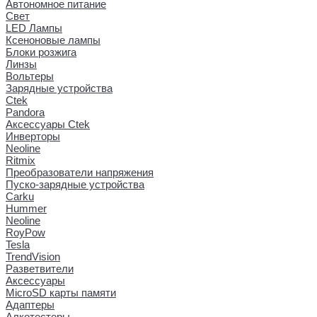
Автономное питание
Свет
LED Лампы
Ксеноновые лампы
Блоки розжига
Линзы
Вольтеры
Зарядные устройства
Ctek
Pandora
Аксессуары Ctek
Инверторы
Neoline
Ritmix
Преобразователи напряжения
Пуско-зарядные устройства
Carku
Hummer
Neoline
RoyPow
Tesla
TrendVision
Разветвители
Аксессуары
MicroSD карты памяти
Адаптеры
Алкотестеры