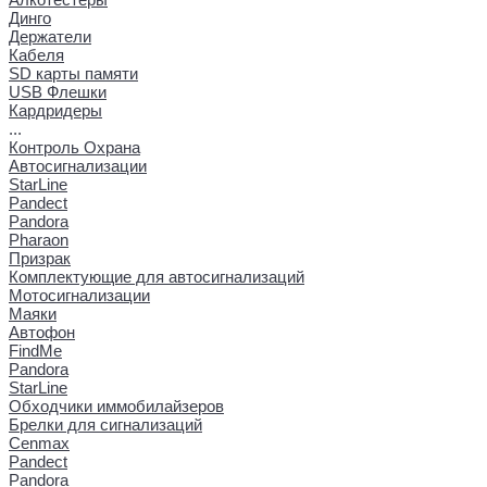
Динго
Держатели
Кабеля
SD карты памяти
USB Флешки
Кардридеры
...
Контроль Охрана
Автосигнализации
StarLine
Pandect
Pandora
Pharaon
Призрак
Комплектующие для автосигнализаций
Мотосигнализации
Маяки
Автофон
FindMe
Pandora
StarLine
Обходчики иммобилайзеров
Брелки для сигнализаций
Cenmax
Pandect
Pandora