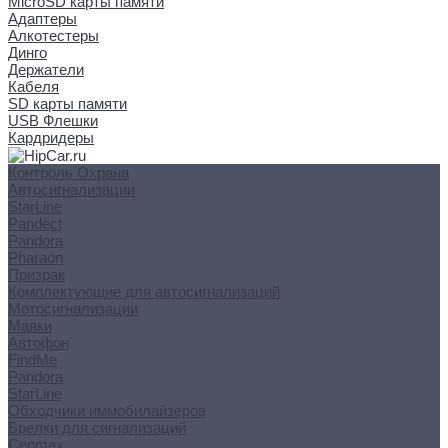
MicroSD карты памяти
Адаптеры
Алкотестеры
Динго
Держатели
Кабеля
SD карты памяти
USB Флешки
Кардридеры
Контроль Охрана
Автосигнализации
StarLine
Pandect
Pandora
Pharaon
Призрак
Комплектующие для автосигнализаций
Мотосигнализации
Маяки
Автофон
FindMe
Pandora
StarLine
Обходчики иммобилайзеров
Брелки для сигнализаций
Cenmax