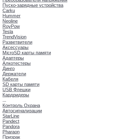
Пуско-зарядные устройства
Carku
Hummer
Neoline
RoyPow
Tesla
TrendVision
Разветвители
Аксессуары
MicroSD карты памяти
Адаптеры
Алкотестеры
Динго
Держатели
Кабеля
SD карты памяти
USB Флешки
Кардридеры
...
Контроль Охрана
Автосигнализации
StarLine
Pandect
Pandora
Pharaon
Призрак