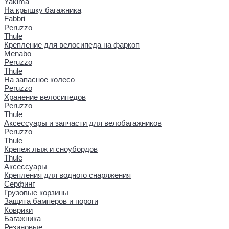
Yakima
На крышку багажника
Fabbri
Peruzzo
Thule
Крепление для велосипеда на фаркоп
Menabo
Peruzzo
Thule
На запасное колесо
Peruzzo
Хранение велосипедов
Peruzzo
Thule
Аксессуары и запчасти для велобагажников
Peruzzo
Thule
Крепеж лыж и сноубордов
Thule
Аксессуары
Крепления для водного снаряжения
Серфинг
Грузовые корзины
Защита бамперов и пороги
Коврики
Багажника
Резиновые