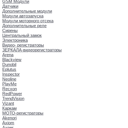
GSM Модули
Датчики
Дополнительные модули
Модули автозапуска
Модули моторного отсека
Дополнительные реле
Сирены
Центральный замок
Электроника
Видео- регистраторы
ЗЕРКАЛА-видеорегистраторы
Arena
Blackview
Dunobil
Eplutus
Inspector
Neoline
PlayMe
Recxon
RedPower
TrendVision
Vizant
Каркам
МОТО-регистраторы
Akenori
Axiom
Axper