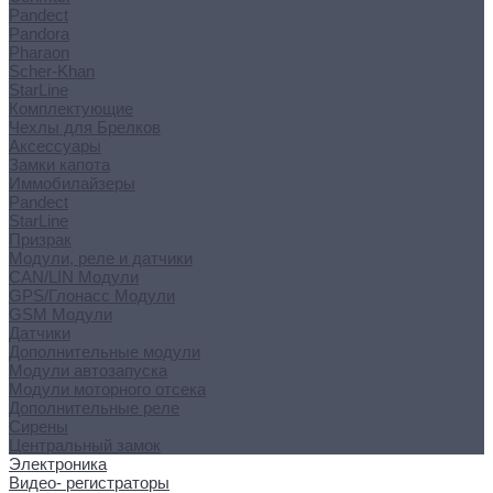
Pandect
Pandora
Pharaon
Scher-Khan
StarLine
Комплектующие
Чехлы для Брелков
Аксессуары
Замки капота
Иммобилайзеры
Pandect
StarLine
Призрак
Модули, реле и датчики
CAN/LIN Модули
GPS/Глонасс Модули
GSM Модули
Датчики
Дополнительные модули
Модули автозапуска
Модули моторного отсека
Дополнительные реле
Сирены
Центральный замок
Электроника
Видео- регистраторы