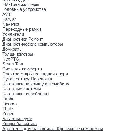
FM-Трансмиттеры
Головные устройства
Avis
FarCar
NaviPilot
Переходные рамки
Усилители
Диагностика Ремонт
Диагностические компьютеры
Домкраты
Толщинометры
NexPTG
Smart Test
Системы комфорта
Электро-открытие задней двери
Путешествия Перевозка
Багажники на крышу автомобиля
Багажные системы
Багажники на рейлинги
Fabbri
Ficopro
Thule
Zoger
Багажные дуги
Упоры багажника
Адаптеры для багажника - Крепежные комплекты