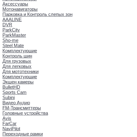
Аксессуары
Мотонавигаторы
Парковка и Контроль слепых зон
AAALINE
DVR
ParkCity
ParkMaster
Sho-me
Steel Mate
Комплектующие
Контроль шин
Для грузовых
Для легковых
Для мототехники
Комплектующие
Экшен камеры
BulletHD
Sports Cam
Subini
Видео Аудио
FM-Трансмиттеры
Головные устройства
Avis
FarCar
NaviPilot
Переходные рамки