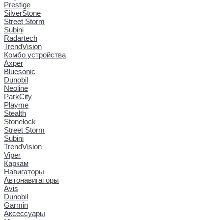
Prestige
SilverStone
Street Storm
Subini
Radartech
TrendVision
Комбо устройства
Axper
Bluesonic
Dunobil
Neoline
ParkCity
Playme
Stealth
Stonelock
Street Storm
Subini
TrendVision
Viper
Каркам
Навигаторы
Автонавигаторы
Avis
Dunobil
Garmin
Аксессуары