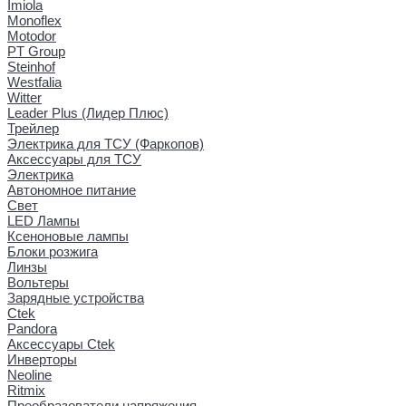
Imiola
Monoflex
Motodor
PT Group
Steinhof
Westfalia
Witter
Leader Plus (Лидер Плюс)
Трейлер
Электрика для ТСУ (Фаркопов)
Аксессуары для ТСУ
Электрика
Автономное питание
Свет
LED Лампы
Ксеноновые лампы
Блоки розжига
Линзы
Вольтеры
Зарядные устройства
Ctek
Pandora
Аксессуары Ctek
Инверторы
Neoline
Ritmix
Преобразователи напряжения