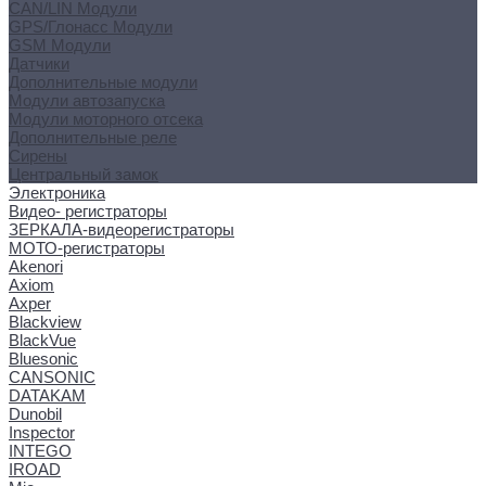
CAN/LIN Модули
GPS/Глонасс Модули
GSM Модули
Датчики
Дополнительные модули
Модули автозапуска
Модули моторного отсека
Дополнительные реле
Сирены
Центральный замок
Электроника
Видео- регистраторы
ЗЕРКАЛА-видеорегистраторы
МОТО-регистраторы
Akenori
Axiom
Axper
Blackview
BlackVue
Bluesonic
CANSONIC
DATAKAM
Dunobil
Inspector
INTEGO
IROAD