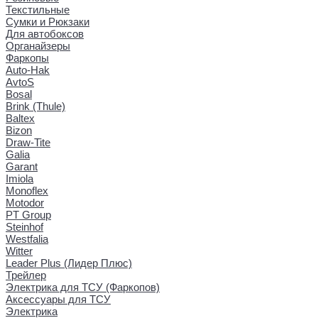
Текстильные
Сумки и Рюкзаки
Для автобоксов
Органайзеры
Фаркопы
Auto-Hak
AvtoS
Bosal
Brink (Thule)
Baltex
Bizon
Draw-Tite
Galia
Garant
Imiola
Monoflex
Motodor
PT Group
Steinhof
Westfalia
Witter
Leader Plus (Лидер Плюс)
Трейлер
Электрика для ТСУ (Фаркопов)
Аксессуары для ТСУ
Электрика