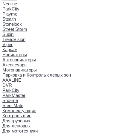
Neoline
ParkCity
Playme
Stealth
Stonelock
Street Storm
Subini
TrendVision
Viper
Каркам
Навигаторы
Автонавигаторы
Аксессуары
Мотонавигаторы
Парковка и Контроль слепых зон
AAALINE
DVR
ParkCity
ParkMaster
Sho-me
Steel Mate
Комплектующие
Контроль шин
Для грузовых
Для легковых
Для мототехники