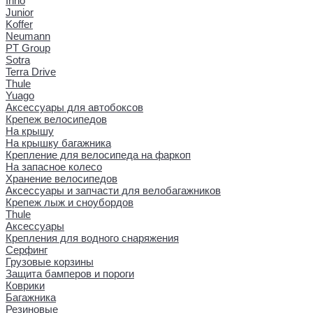
Inno
Junior
Koffer
Neumann
PT Group
Sotra
Terra Drive
Thule
Yuago
Аксессуары для автобоксов
Крепеж велосипедов
На крышу
На крышку багажника
Крепление для велосипеда на фаркоп
На запасное колесо
Хранение велосипедов
Аксессуары и запчасти для велобагажников
Крепеж лыж и сноубордов
Thule
Аксессуары
Крепления для водного снаряжения
Серфинг
Грузовые корзины
Защита бамперов и пороги
Коврики
Багажника
Резиновые