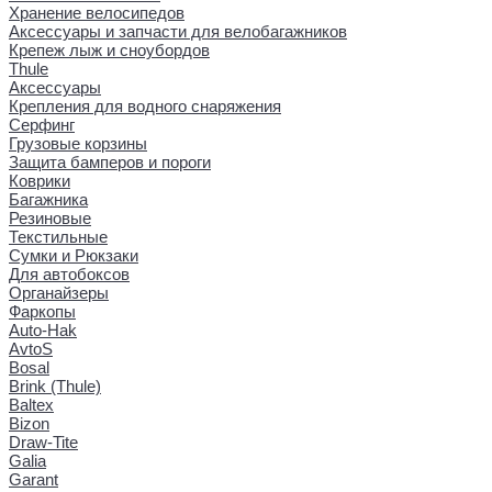
Хранение велосипедов
Аксессуары и запчасти для велобагажников
Крепеж лыж и сноубордов
Thule
Аксессуары
Крепления для водного снаряжения
Серфинг
Грузовые корзины
Защита бамперов и пороги
Коврики
Багажника
Резиновые
Текстильные
Сумки и Рюкзаки
Для автобоксов
Органайзеры
Фаркопы
Auto-Hak
AvtoS
Bosal
Brink (Thule)
Baltex
Bizon
Draw-Tite
Galia
Garant