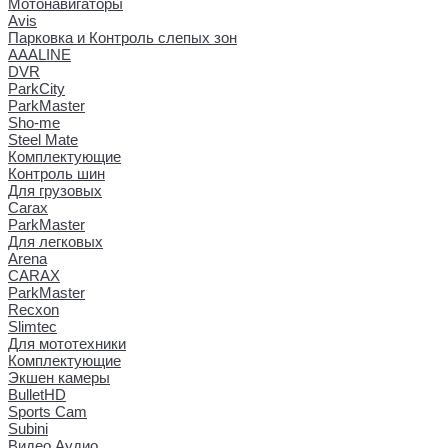
Мотонавигаторы
Avis
Парковка и Контроль слепых зон
AAALINE
DVR
ParkCity
ParkMaster
Sho-me
Steel Mate
Комплектующие
Контроль шин
Для грузовых
Carax
ParkMaster
Для легковых
Arena
CARAX
ParkMaster
Recxon
Slimtec
Для мототехники
Комплектующие
Экшен камеры
BulletHD
Sports Cam
Subini
Видео Аудио