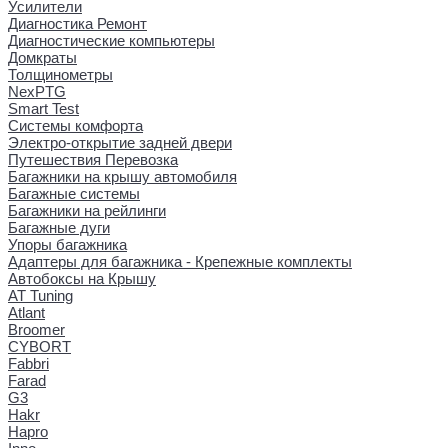
Усилители
Диагностика Ремонт
Диагностические компьютеры
Домкраты
Толщинометры
NexPTG
Smart Test
Системы комфорта
Электро-открытие задней двери
Путешествия Перевозка
Багажники на крышу автомобиля
Багажные системы
Багажники на рейлинги
Багажные дуги
Упоры багажника
Адаптеры для багажника - Крепежные комплекты
Автобоксы на Крышу
AT Tuning
Atlant
Broomer
CYBORT
Fabbri
Farad
G3
Hakr
Hapro