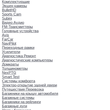
Комплектующие
Экшен камеры
BulletHD
Sports Cam
Subini
Видео Аудио
FM-Трансмиттеры
Головные устройства
Avis
FarCar
NaviPilot
Переходные рамки
Усилители
Диагностика Ремонт
Диагностические компьютеры
Домкраты
Толщинометры
NexPTG
Smart Test
Системы комфорта
Электро-открытие задней двери
Путешествия Перевозка
Багажники на крышу автомобиля
Багажные системы
Багажники на рейлинги
Багажные дуги