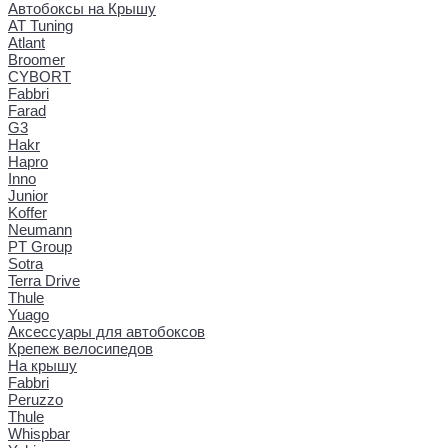
Автобоксы на Крышу
AT Tuning
Atlant
Broomer
CYBORT
Fabbri
Farad
G3
Hakr
Hapro
Inno
Junior
Koffer
Neumann
PT Group
Sotra
Terra Drive
Thule
Yuago
Аксессуары для автобоксов
Крепеж велосипедов
На крышу
Fabbri
Peruzzo
Thule
Whispbar