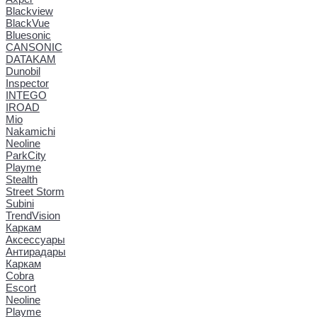
Blackview
BlackVue
Bluesonic
CANSONIC
DATAKAM
Dunobil
Inspector
INTEGO
IROAD
Mio
Nakamichi
Neoline
ParkCity
Playme
Stealth
Street Storm
Subini
TrendVision
Каркам
Аксессуары
Антирадары
Каркам
Cobra
Escort
Neoline
Playme