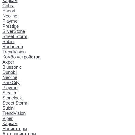
Каркам
Cobra
Escort
Neoline
Playme
Prestige
SilverStone
Street Storm
Subini
Radartech
TrendVision
Комбо устройства
Axper
Bluesonic
Dunobil
Neoline
ParkCity
Playme
Stealth
Stonelock
Street Storm
Subini
TrendVision
Viper
Каркам
Навигаторы
Автонавигаторы