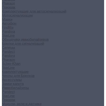
Pharaon
Призрак
Комплектующие для автосигнализаций
Мотосигнализации
Маяки
Автофон
FindMe
Pandora
StarLine
Обходчики иммобилайзеров
Брелки для сигнализаций
Cenmax
Pandect
Pandora
Pharaon
Scher-Khan
StarLine
Комплектующие
Чехлы для Брелков
Аксессуары
Замки капота
Иммобилайзеры
Pandect
StarLine
Призрак
Модули, реле и датчики