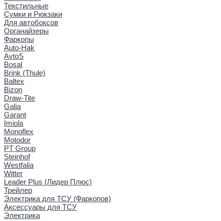
Текстильные
Сумки и Рюкзаки
Для автобоксов
Органайзеры
Фаркопы
Auto-Hak
AvtoS
Bosal
Brink (Thule)
Baltex
Bizon
Draw-Tite
Galia
Garant
Imiola
Monoflex
Motodor
PT Group
Steinhof
Westfalia
Witter
Leader Plus (Лидер Плюс)
Трейлер
Электрика для ТСУ (Фаркопов)
Аксессуары для ТСУ
Электрика