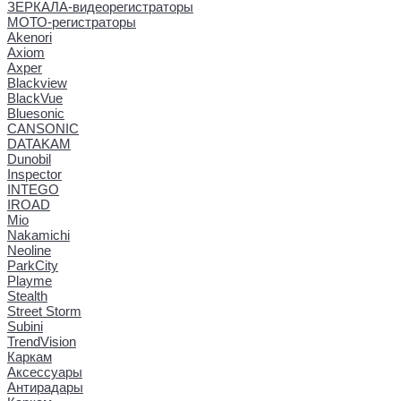
ЗЕРКАЛА-видеорегистраторы
МОТО-регистраторы
Akenori
Axiom
Axper
Blackview
BlackVue
Bluesonic
CANSONIC
DATAKAM
Dunobil
Inspector
INTEGO
IROAD
Mio
Nakamichi
Neoline
ParkCity
Playme
Stealth
Street Storm
Subini
TrendVision
Каркам
Аксессуары
Антирадары