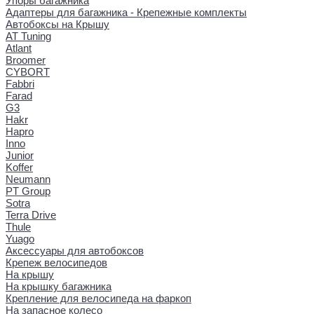
Упоры багажника
Адаптеры для багажника - Крепежные комплекты
Автобоксы на Крышу
AT Tuning
Atlant
Broomer
CYBORT
Fabbri
Farad
G3
Hakr
Hapro
Inno
Junior
Koffer
Neumann
PT Group
Sotra
Terra Drive
Thule
Yuago
Аксессуары для автобоксов
Крепеж велосипедов
На крышу
На крышку багажника
Крепление для велосипеда на фаркоп
На запасное колесо