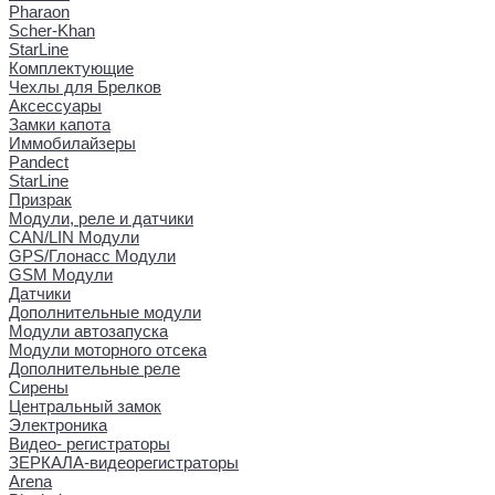
Pharaon
Scher-Khan
StarLine
Комплектующие
Чехлы для Брелков
Аксессуары
Замки капота
Иммобилайзеры
Pandect
StarLine
Призрак
Модули, реле и датчики
CAN/LIN Модули
GPS/Глонасс Модули
GSM Модули
Датчики
Дополнительные модули
Модули автозапуска
Модули моторного отсека
Дополнительные реле
Сирены
Центральный замок
Электроника
Видео- регистраторы
ЗЕРКАЛА-видеорегистраторы
Arena