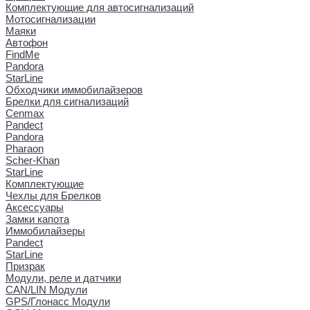
Комплектующие для автосигнализаций
Мотосигнализации
Маяки
Автофон
FindMe
Pandora
StarLine
Обходчики иммобилайзеров
Брелки для сигнализаций
Cenmax
Pandect
Pandora
Pharaon
Scher-Khan
StarLine
Комплектующие
Чехлы для Брелков
Аксессуары
Замки капота
Иммобилайзеры
Pandect
StarLine
Призрак
Модули, реле и датчики
CAN/LIN Модули
GPS/Глонасс Модули