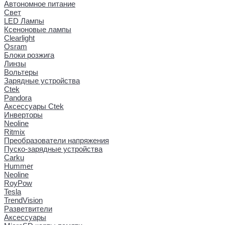
Автономное питание
Свет
LED Лампы
Ксеноновые лампы
Clearlight
Osram
Блоки розжига
Линзы
Вольтеры
Зарядные устройства
Ctek
Pandora
Аксессуары Ctek
Инверторы
Neoline
Ritmix
Преобразователи напряжения
Пуско-зарядные устройства
Carku
Hummer
Neoline
RoyPow
Tesla
TrendVision
Разветвители
Аксессуары