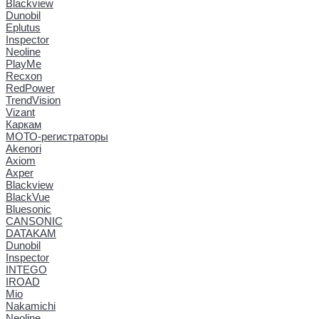
Blackview
Dunobil
Eplutus
Inspector
Neoline
PlayMe
Recxon
RedPower
TrendVision
Vizant
Каркам
МОТО-регистраторы
Akenori
Axiom
Axper
Blackview
BlackVue
Bluesonic
CANSONIC
DATAKAM
Dunobil
Inspector
INTEGO
IROAD
Mio
Nakamichi
Neoline