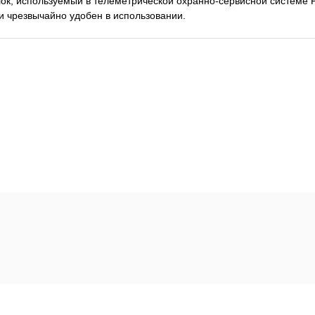
к, используемый в телеметрической охранно-сервисной системе P
и чрезвычайно удобен в использовании.