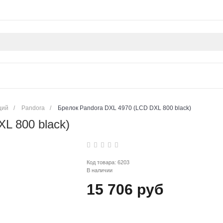
ций
/
Pandora
/
Брелок Pandora DXL 4970 (LCD DXL 800 black)
L 800 black)
Код товара:
6203
В наличии
15 706 руб