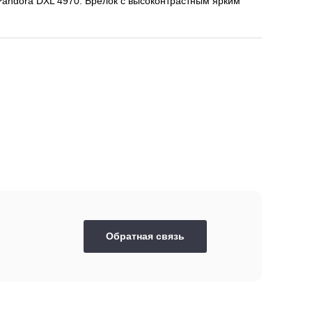
andora DXL 4970. Брелок с высоконтрастным ярким
Обратная связь