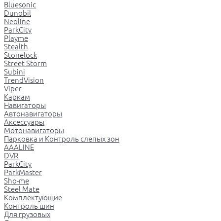
Bluesonic
Dunobil
Neoline
ParkCity
Playme
Stealth
Stonelock
Street Storm
Subini
TrendVision
Viper
Каркам
Навигаторы
Автонавигаторы
Аксессуары
Мотонавигаторы
Парковка и Контроль слепых зон
AAALINE
DVR
ParkCity
ParkMaster
Sho-me
Steel Mate
Комплектующие
Контроль шин
Для грузовых