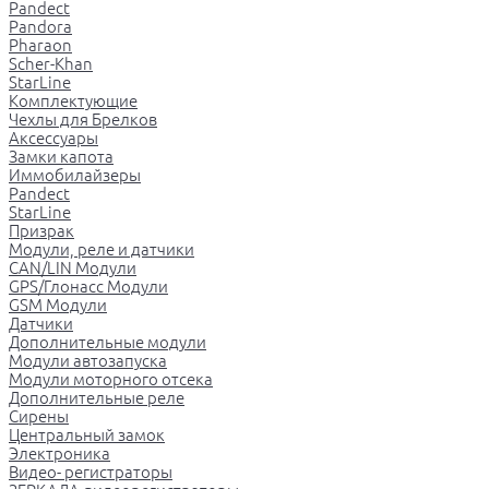
Pandect
Pandora
Pharaon
Scher-Khan
StarLine
Комплектующие
Чехлы для Брелков
Аксессуары
Замки капота
Иммобилайзеры
Pandect
StarLine
Призрак
Модули, реле и датчики
CAN/LIN Модули
GPS/Глонасс Модули
GSM Модули
Датчики
Дополнительные модули
Модули автозапуска
Модули моторного отсека
Дополнительные реле
Сирены
Центральный замок
Электроника
Видео- регистраторы