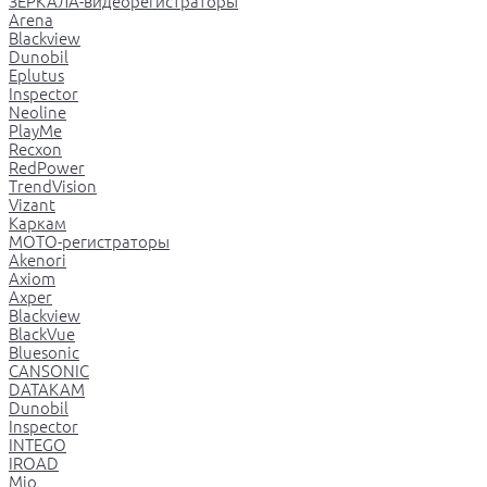
ЗЕРКАЛА-видеорегистраторы
Arena
Blackview
Dunobil
Eplutus
Inspector
Neoline
PlayMe
Recxon
RedPower
TrendVision
Vizant
Каркам
МОТО-регистраторы
Akenori
Axiom
Axper
Blackview
BlackVue
Bluesonic
CANSONIC
DATAKAM
Dunobil
Inspector
INTEGO
IROAD
Mio