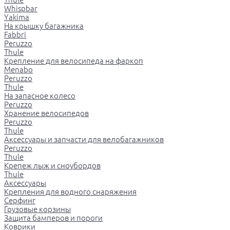
Whispbar
Yakima
На крышку багажника
Fabbri
Peruzzo
Thule
Крепление для велосипеда на фаркоп
Menabo
Peruzzo
Thule
На запасное колесо
Peruzzo
Хранение велосипедов
Peruzzo
Thule
Аксессуары и запчасти для велобагажников
Peruzzo
Thule
Крепеж лыж и сноубордов
Thule
Аксессуары
Крепления для водного снаряжения
Серфинг
Грузовые корзины
Защита бамперов и пороги
Коврики