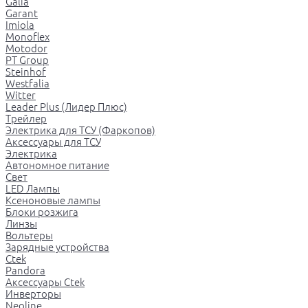
Galia
Garant
Imiola
Monoflex
Motodor
PT Group
Steinhof
Westfalia
Witter
Leader Plus (Лидер Плюс)
Трейлер
Электрика для ТСУ (Фаркопов)
Аксессуары для ТСУ
Электрика
Автономное питание
Свет
LED Лампы
Ксеноновые лампы
Блоки розжига
Линзы
Вольтеры
Зарядные устройства
Ctek
Pandora
Аксессуары Ctek
Инверторы
Neoline