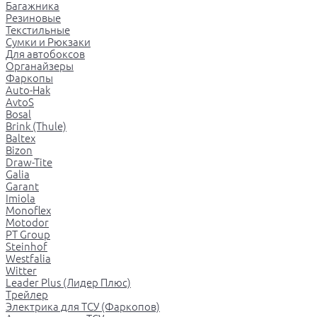
Багажника
Резиновые
Текстильные
Сумки и Рюкзаки
Для автобоксов
Органайзеры
Фаркопы
Auto-Hak
AvtoS
Bosal
Brink (Thule)
Baltex
Bizon
Draw-Tite
Galia
Garant
Imiola
Monoflex
Motodor
PT Group
Steinhof
Westfalia
Witter
Leader Plus (Лидер Плюс)
Трейлер
Электрика для ТСУ (Фаркопов)