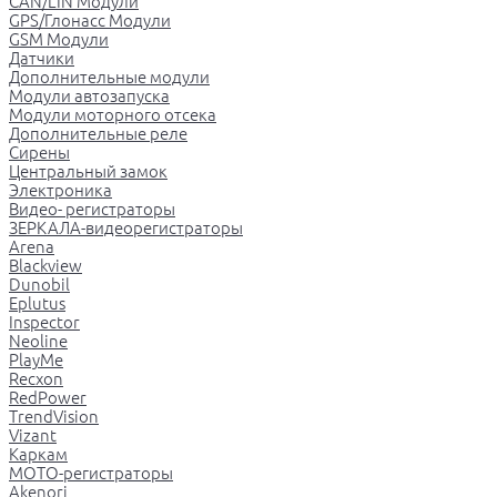
CAN/LIN Модули
GPS/Глонасс Модули
GSM Модули
Датчики
Дополнительные модули
Модули автозапуска
Модули моторного отсека
Дополнительные реле
Сирены
Центральный замок
Электроника
Видео- регистраторы
ЗЕРКАЛА-видеорегистраторы
Arena
Blackview
Dunobil
Eplutus
Inspector
Neoline
PlayMe
Recxon
RedPower
TrendVision
Vizant
Каркам
МОТО-регистраторы
Akenori