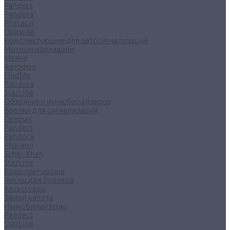
Pandect
Pandora
Pharaon
Призрак
Комплектующие для автосигнализаций
Мотосигнализации
Маяки
Автофон
FindMe
Pandora
StarLine
Обходчики иммобилайзеров
Брелки для сигнализаций
Cenmax
Pandect
Pandora
Pharaon
Scher-Khan
StarLine
Комплектующие
Чехлы для Брелков
Аксессуары
Замки капота
Иммобилайзеры
Pandect
StarLine