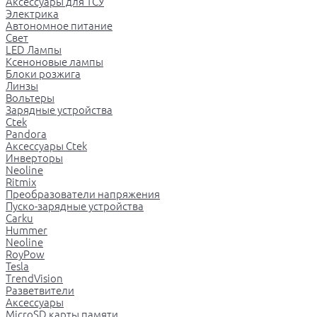
Аксессуары для ТСУ
Электрика
Автономное питание
Свет
LED Лампы
Ксеноновые лампы
Блоки розжига
Линзы
Вольтеры
Зарядные устройства
Ctek
Pandora
Аксессуары Ctek
Инверторы
Neoline
Ritmix
Преобразователи напряжения
Пуско-зарядные устройства
Carku
Hummer
Neoline
RoyPow
Tesla
TrendVision
Разветвители
Аксессуары
MicroSD карты памяти