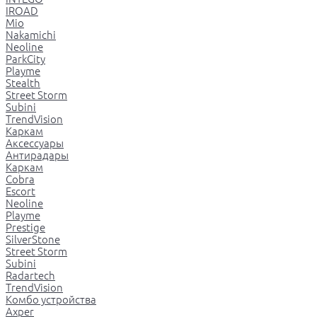
IROAD
Mio
Nakamichi
Neoline
ParkCity
Playme
Stealth
Street Storm
Subini
TrendVision
Каркам
Аксессуары
Антирадары
Каркам
Cobra
Escort
Neoline
Playme
Prestige
SilverStone
Street Storm
Subini
Radartech
TrendVision
Комбо устройства
Axper