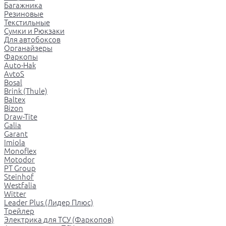
Багажника
Резиновые
Текстильные
Сумки и Рюкзаки
Для автобоксов
Органайзеры
Фаркопы
Auto-Hak
AvtoS
Bosal
Brink (Thule)
Baltex
Bizon
Draw-Tite
Galia
Garant
Imiola
Monoflex
Motodor
PT Group
Steinhof
Westfalia
Witter
Leader Plus (Лидер Плюс)
Трейлер
Электрика для ТСУ (Фаркопов)