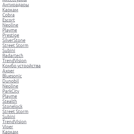
Антирадары
Каркам
Cobra
Escort
Neoline
Playme
Prestige
SilverStone
Street Storm
Subini
Radartech
TrendVision
Комбо устройства
Axper
Bluesonic
Dunobil
Neoline
ParkCity
Playme
Stealth
Stonelock
Street Storm
Subini
TrendVision
Viper
Каркам