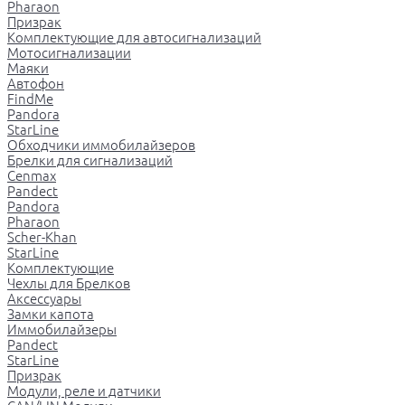
Pharaon
Призрак
Комплектующие для автосигнализаций
Мотосигнализации
Маяки
Автофон
FindMe
Pandora
StarLine
Обходчики иммобилайзеров
Брелки для сигнализаций
Cenmax
Pandect
Pandora
Pharaon
Scher-Khan
StarLine
Комплектующие
Чехлы для Брелков
Аксессуары
Замки капота
Иммобилайзеры
Pandect
StarLine
Призрак
Модули, реле и датчики