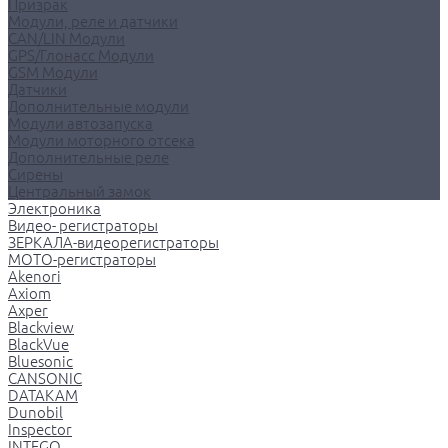
Призрак
Модули, реле и датчики
CAN/LIN Модули
GPS/Глонасс Модули
GSM Модули
Датчики
Дополнительные модули
Модули автозапуска
Модули моторного отсека
Дополнительные реле
Сирены
Центральный замок
Электроника
Видео- регистраторы
ЗЕРКАЛА-видеорегистраторы
МОТО-регистраторы
Akenori
Axiom
Axper
Blackview
BlackVue
Bluesonic
CANSONIC
DATAKAM
Dunobil
Inspector
INTEGO