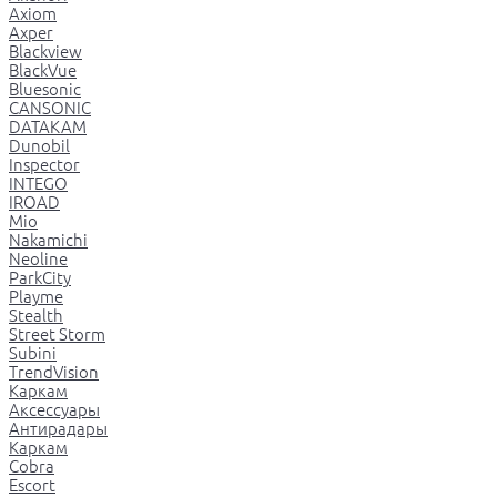
Axiom
Axper
Blackview
BlackVue
Bluesonic
CANSONIC
DATAKAM
Dunobil
Inspector
INTEGO
IROAD
Mio
Nakamichi
Neoline
ParkCity
Playme
Stealth
Street Storm
Subini
TrendVision
Каркам
Аксессуары
Антирадары
Каркам
Cobra
Escort