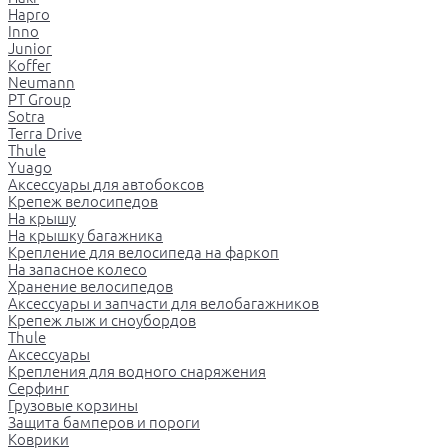
Hapro
Inno
Junior
Koffer
Neumann
PT Group
Sotra
Terra Drive
Thule
Yuago
Аксессуары для автобоксов
Крепеж велосипедов
На крышу
На крышку багажника
Крепление для велосипеда на фаркоп
На запасное колесо
Хранение велосипедов
Аксессуары и запчасти для велобагажников
Крепеж лыж и сноубордов
Thule
Аксессуары
Крепления для водного снаряжения
Серфинг
Грузовые корзины
Защита бамперов и пороги
Коврики