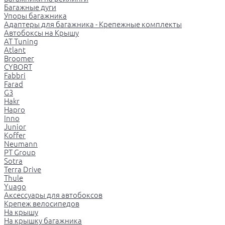
Багажные дуги
Упоры багажника
Адаптеры для багажника - Крепежные комплекты
Автобоксы на Крышу
AT Tuning
Atlant
Broomer
CYBORT
Fabbri
Farad
G3
Hakr
Hapro
Inno
Junior
Koffer
Neumann
PT Group
Sotra
Terra Drive
Thule
Yuago
Аксессуары для автобоксов
Крепеж велосипедов
На крышу
На крышку багажника