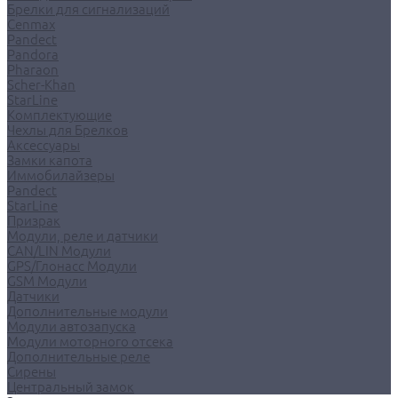
Брелки для сигнализаций
Cenmax
Pandect
Pandora
Pharaon
Scher-Khan
StarLine
Комплектующие
Чехлы для Брелков
Аксессуары
Замки капота
Иммобилайзеры
Pandect
StarLine
Призрак
Модули, реле и датчики
CAN/LIN Модули
GPS/Глонасс Модули
GSM Модули
Датчики
Дополнительные модули
Модули автозапуска
Модули моторного отсека
Дополнительные реле
Сирены
Центральный замок