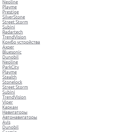
Neoline
Playme
Prestige
SilverStone
Street Storm
Subini
Radartech
TrendVision
Комбо устройства
Axper
Bluesonic
Dunobil
Neoline
ParkCity
Playme
Stealth
Stonelock
Street Storm
Subini
TrendVision
Viper
Каркам
Навигаторы
Автонавигаторы
Avis
Dunobil