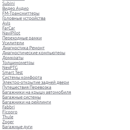
Subini
Видео Аудио
FM-Трансмиттеры
Головные устройства
Avis
FarCar
NaviPilot
Переходные рамки
Усилители
Диагностика Ремонт
Диагностические компьютеры
Домкраты
Толщинометры
NexPTG
Smart Test
Системы комфорта
Электро-открытие задней двери
Путешествия Перевозка
Багажники на крышу автомобиля
Багажные системы
Багажники на рейлинги
Fabbri
Ficopro
Thule
Zoger
Багажные дуги