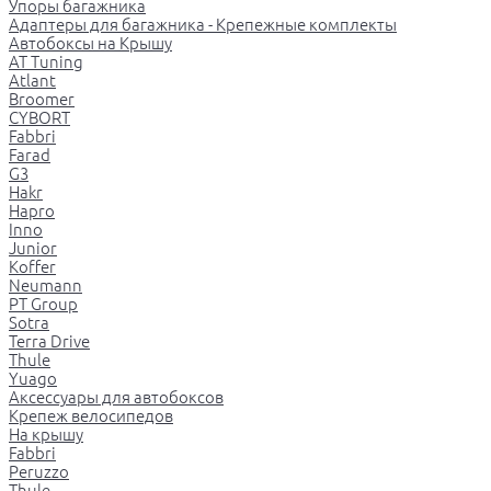
Упоры багажника
Адаптеры для багажника - Крепежные комплекты
Автобоксы на Крышу
AT Tuning
Atlant
Broomer
CYBORT
Fabbri
Farad
G3
Hakr
Hapro
Inno
Junior
Koffer
Neumann
PT Group
Sotra
Terra Drive
Thule
Yuago
Аксессуары для автобоксов
Крепеж велосипедов
На крышу
Fabbri
Peruzzo
Thule