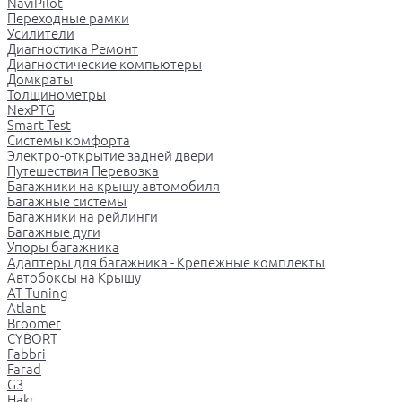
NaviPilot
Переходные рамки
Усилители
Диагностика Ремонт
Диагностические компьютеры
Домкраты
Толщинометры
NexPTG
Smart Test
Системы комфорта
Электро-открытие задней двери
Путешествия Перевозка
Багажники на крышу автомобиля
Багажные системы
Багажники на рейлинги
Багажные дуги
Упоры багажника
Адаптеры для багажника - Крепежные комплекты
Автобоксы на Крышу
AT Tuning
Atlant
Broomer
CYBORT
Fabbri
Farad
G3
Hakr