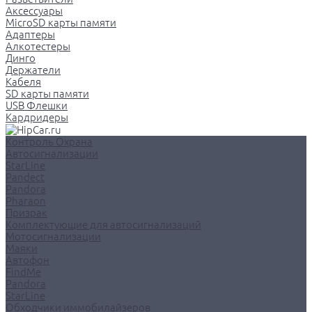
Аксессуары
MicroSD карты памяти
Адаптеры
Алкотестеры
Динго
Держатели
Кабеля
SD карты памяти
USB Флешки
Кардридеры
Контроль Охрана
Автосигнализации
StarLine
Pandect
Pandora
Pharaon
Призрак
Комплектующие для автосигнализаций
Мотосигнализации
Маяки
Автофон
FindMe
Pandora
StarLine
Обходчики иммобилайзеров