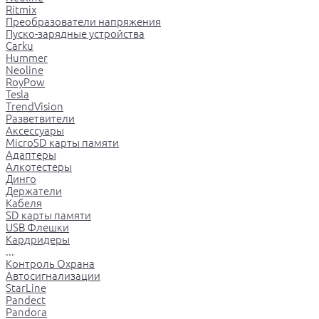
Ritmix
Преобразователи напряжения
Пуско-зарядные устройства
Carku
Hummer
Neoline
RoyPow
Tesla
TrendVision
Разветвители
Аксессуары
MicroSD карты памяти
Адаптеры
Алкотестеры
Динго
Держатели
Кабеля
SD карты памяти
USB Флешки
Кардридеры
...
Контроль Охрана
Автосигнализации
StarLine
Pandect
Pandora