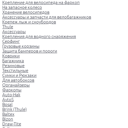
Крепление для велосипеда на фаркоп
На запасное колесо
Хранение велосипедов
Аксессуары и запчасти для велобагажников
Крепеж лыж и сноубордов
Thule
Аксессуары
Крепления для водного снаряжения
Серфинг
Грузовые корзины
Защита бамперов и пороги
Коврики
Багажника
Резиновые
Текстильные
Сумки и Рюкзаки
Для автобоксов
Органайзеры
Фаркопы
Auto-Hak
AvtoS
Bosal
Brink (Thule)
Baltex
Bizon
Draw-Tite