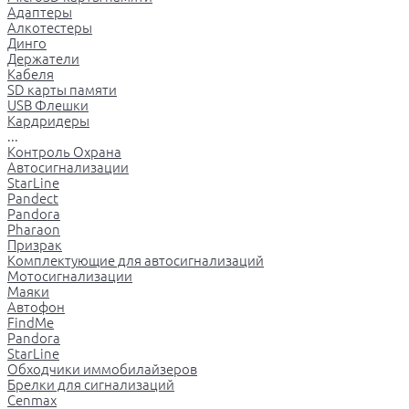
Адаптеры
Алкотестеры
Динго
Держатели
Кабеля
SD карты памяти
USB Флешки
Кардридеры
...
Контроль Охрана
Автосигнализации
StarLine
Pandect
Pandora
Pharaon
Призрак
Комплектующие для автосигнализаций
Мотосигнализации
Маяки
Автофон
FindMe
Pandora
StarLine
Обходчики иммобилайзеров
Брелки для сигнализаций
Cenmax