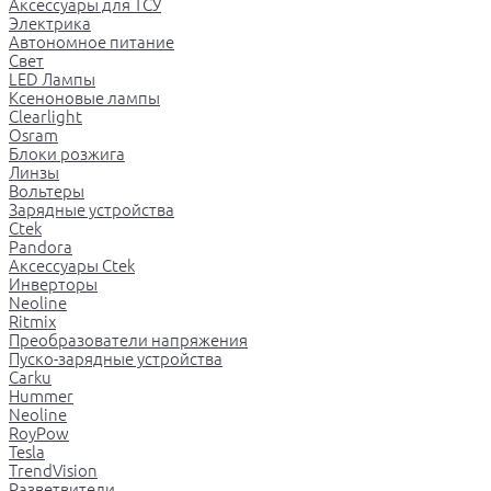
Аксессуары для ТСУ
Электрика
Автономное питание
Свет
LED Лампы
Ксеноновые лампы
Clearlight
Osram
Блоки розжига
Линзы
Вольтеры
Зарядные устройства
Ctek
Pandora
Аксессуары Ctek
Инверторы
Neoline
Ritmix
Преобразователи напряжения
Пуско-зарядные устройства
Carku
Hummer
Neoline
RoyPow
Tesla
TrendVision
Разветвители