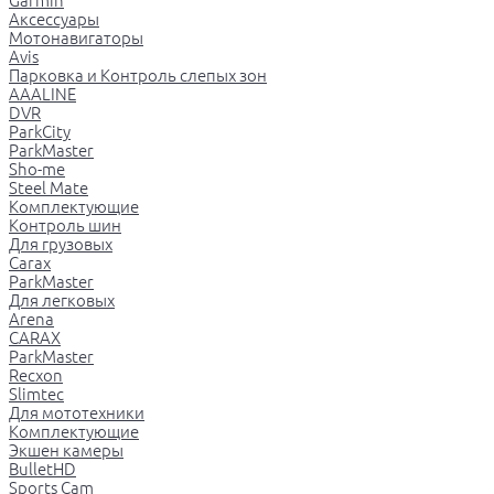
Garmin
Аксессуары
Мотонавигаторы
Avis
Парковка и Контроль слепых зон
AAALINE
DVR
ParkCity
ParkMaster
Sho-me
Steel Mate
Комплектующие
Контроль шин
Для грузовых
Carax
ParkMaster
Для легковых
Arena
CARAX
ParkMaster
Recxon
Slimtec
Для мототехники
Комплектующие
Экшен камеры
BulletHD
Sports Cam