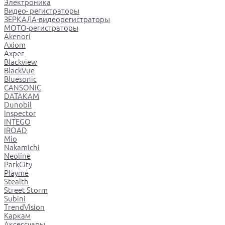
Электроника
Видео- регистраторы
ЗЕРКАЛА-видеорегистраторы
МОТО-регистраторы
Akenori
Axiom
Axper
Blackview
BlackVue
Bluesonic
CANSONIC
DATAKAM
Dunobil
Inspector
INTEGO
IROAD
Mio
Nakamichi
Neoline
ParkCity
Playme
Stealth
Street Storm
Subini
TrendVision
Каркам
Аксессуары