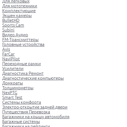
Для легковых
Для мототехники
Комплектующие
Экшен камеры
BulletHD
Sports Cam
Subini
Видео Аудио
FM-Трансмиттеры
Головные устройства
Avis
FarCar
NaviPilot
Переходные рамки
Усилители
Диагностика Ремонт
Диагностические компьютеры
Домкраты
Толщинометры
NexPTG
Smart Test
Системы комфорта
Электро-открытие задней двери
Путешествия Перевозка
Багажники на крышу автомобиля
Багажные системы
Багажники на рейлинги