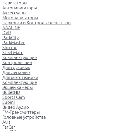
Навигаторы
Автонавигаторы
Аксессуары
Мотонавигаторы
Парковка и Контроль слепых зон
AAALINE
DVR
ParkCity
ParkMaster
Sho-me
Steel Mate
Комплектующие
Контроль шин
Для грузовых
Для легковых
Для мототехники
Комплектующие
Экшен камеры
BulletHD
Sports Cam
Subini
Видео Аудио
FM-Трансмиттеры
Головные устройства
Avis
FarCar