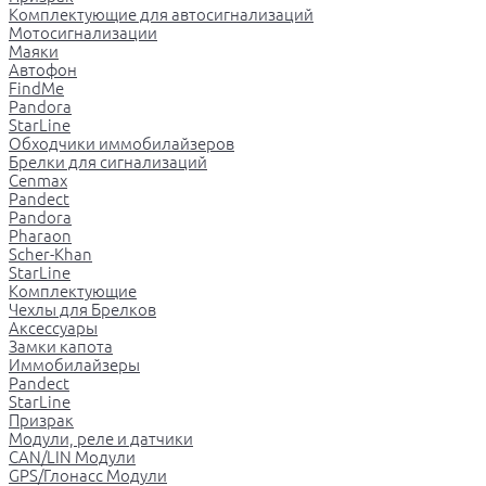
Комплектующие для автосигнализаций
Мотосигнализации
Маяки
Автофон
FindMe
Pandora
StarLine
Обходчики иммобилайзеров
Брелки для сигнализаций
Cenmax
Pandect
Pandora
Pharaon
Scher-Khan
StarLine
Комплектующие
Чехлы для Брелков
Аксессуары
Замки капота
Иммобилайзеры
Pandect
StarLine
Призрак
Модули, реле и датчики
CAN/LIN Модули
GPS/Глонасс Модули