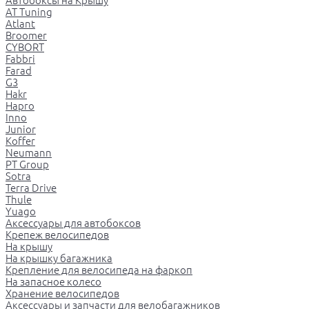
Автобоксы на Крышу
AT Tuning
Atlant
Broomer
CYBORT
Fabbri
Farad
G3
Hakr
Hapro
Inno
Junior
Koffer
Neumann
PT Group
Sotra
Terra Drive
Thule
Yuago
Аксессуары для автобоксов
Крепеж велосипедов
На крышу
На крышку багажника
Крепление для велосипеда на фаркоп
На запасное колесо
Хранение велосипедов
Аксессуары и запчасти для велобагажников