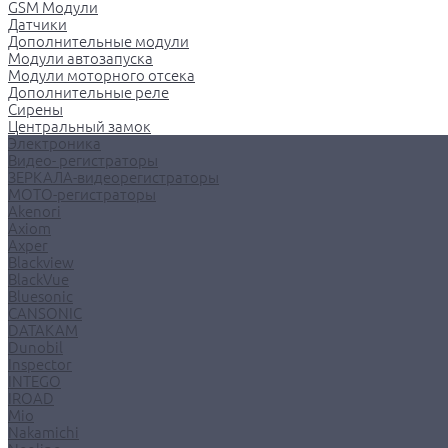
GSM Модули
Датчики
Дополнительные модули
Модули автозапуска
Модули моторного отсека
Дополнительные реле
Сирены
Центральный замок
Электроника
Видео- регистраторы
ЗЕРКАЛА-видеорегистраторы
МОТО-регистраторы
Akenori
Axiom
Axper
Blackview
BlackVue
Bluesonic
CANSONIC
DATAKAM
Dunobil
Inspector
INTEGO
IROAD
Mio
Nakamichi