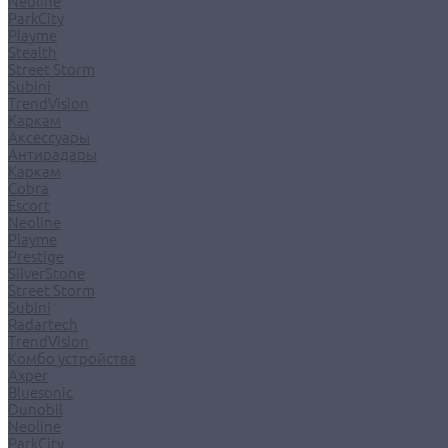
Neoline
ParkCity
Playme
Stealth
Street Storm
Subini
TrendVision
Каркам
Аксессуары
Антирадары
Каркам
Cobra
Escort
Neoline
Playme
Prestige
SilverStone
Street Storm
Subini
Radartech
TrendVision
Комбо устройства
Axper
Bluesonic
Dunobil
Neoline
ParkCity