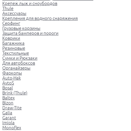
Крепеж лыж и сноубордов
Thule
Аксессуары
Крепления для водного снаряжения
Серфинг
Грузовые корзины
Защита бамперов и пороги
Коврики
Багажника
Резиновые
Текстильные
Сумки и Рюкзаки
Для автобоксов
Органайзеры
Фаркопы
Auto-Hak
AvtoS
Bosal
Brink (Thule)
Baltex
Bizon
Draw-Tite
Galia
Garant
Imiola
Monoflex