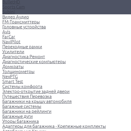
BulletHD
Sports Cam
Subini
Видео Аудио
FM-Трансмиттеры
Головные устройства
Avis
FarCar
NaviPilot
Переходные рамки
Усилители
Диагностика Ремонт
Диагностические компьютеры
Домкраты
Толщинометры
NexPTG
Smart Test
Системы комфорта
Электро-открытие задней двери
Путешествия Перевозка
Багажники на крышу автомобиля
Багажные системы
Багажники на рейлинги
Багажные дуги
Упоры багажника
Адаптеры для багажника - Крепежные комплекты