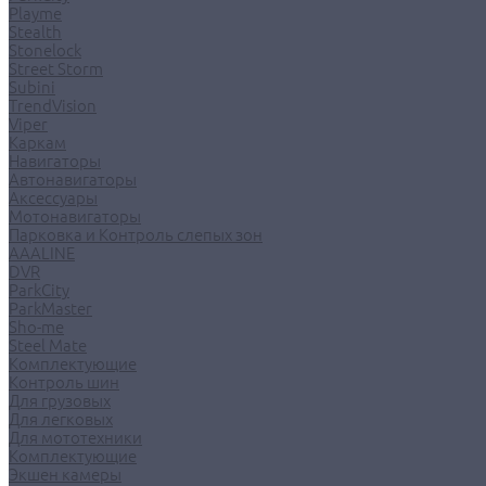
Playme
Stealth
Stonelock
Street Storm
Subini
TrendVision
Viper
Каркам
Навигаторы
Автонавигаторы
Аксессуары
Мотонавигаторы
Парковка и Контроль слепых зон
AAALINE
DVR
ParkCity
ParkMaster
Sho-me
Steel Mate
Комплектующие
Контроль шин
Для грузовых
Для легковых
Для мототехники
Комплектующие
Экшен камеры