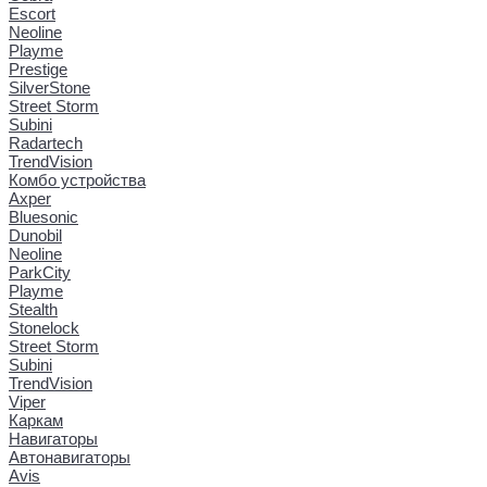
Escort
Neoline
Playme
Prestige
SilverStone
Street Storm
Subini
Radartech
TrendVision
Комбо устройства
Axper
Bluesonic
Dunobil
Neoline
ParkCity
Playme
Stealth
Stonelock
Street Storm
Subini
TrendVision
Viper
Каркам
Навигаторы
Автонавигаторы
Avis