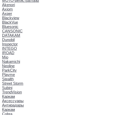
МОТО-регистраторы
Akenori
Axiom
Axper
Blackview
BlackVue
Bluesonic
CANSONIC
DATAKAM
Dunobil
Inspector
INTEGO
IROAD
Mio
Nakamichi
Neoline
ParkCity
Playme
Stealth
Street Storm
Subini
TrendVision
Каркам
Аксессуары
Антирадары
Каркам
Cobra