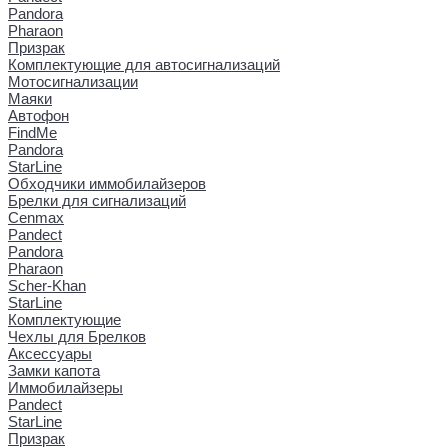
Pandora
Pharaon
Призрак
Комплектующие для автосигнализаций
Мотосигнализации
Маяки
Автофон
FindMe
Pandora
StarLine
Обходчики иммобилайзеров
Брелки для сигнализаций
Cenmax
Pandect
Pandora
Pharaon
Scher-Khan
StarLine
Комплектующие
Чехлы для Брелков
Аксессуары
Замки капота
Иммобилайзеры
Pandect
StarLine
Призрак