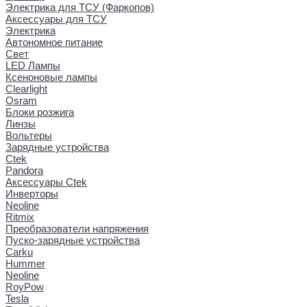
Электрика для ТСУ (Фаркопов)
Аксессуары для ТСУ
Электрика
Автономное питание
Свет
LED Лампы
Ксеноновые лампы
Clearlight
Osram
Блоки розжига
Линзы
Вольтеры
Зарядные устройства
Ctek
Pandora
Аксессуары Ctek
Инверторы
Neoline
Ritmix
Преобразователи напряжения
Пуско-зарядные устройства
Carku
Hummer
Neoline
RoyPow
Tesla