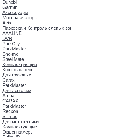
Dunobil
Garmin
Аксессуары
Мотонавигаторы
Avis
Парковка и Контроль слепых зон
AAALINE
DVR
ParkCity
ParkMaster
Sho-me
Steel Mate
Комплектующие
Контроль шин
Для грузовых
Carax
ParkMaster
Для легковых
Arena
CARAX
ParkMaster
Recxon
Slimtec
Для мототехники
Комплектующие
Экшен камеры