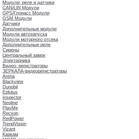
Модули, реле и датчики
CAN/LIN Модули
GPS/Глонасс Модули
GSM Модули
Датчики
Дополнительные модули
Модули автозапуска
Модули моторного отсека
Дополнительные реле
Сирены
Центральный замок
Электроника
Видео- регистраторы
ЗЕРКАЛА-видеорегистраторы
Arena
Blackview
Dunobil
Eplutus
Inspector
Neoline
PlayMe
Recxon
RedPower
TrendVision
Vizant
Каркам