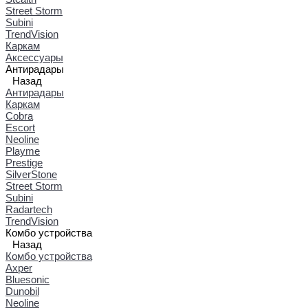
Street Storm
Subini
TrendVision
Каркам
Аксессуары
Антирадары
Назад
Антирадары
Каркам
Cobra
Escort
Neoline
Playme
Prestige
SilverStone
Street Storm
Subini
Radartech
TrendVision
Комбо устройства
Назад
Комбо устройства
Axper
Bluesonic
Dunobil
Neoline