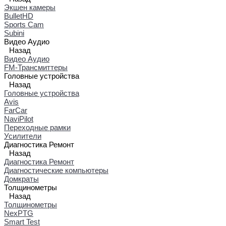
Экшен камеры
BulletHD
Sports Cam
Subini
Видео Аудио
Назад
Видео Аудио
FM-Трансмиттеры
Головные устройства
Назад
Головные устройства
Avis
FarCar
NaviPilot
Переходные рамки
Усилители
Диагностика Ремонт
Назад
Диагностика Ремонт
Диагностические компьютеры
Домкраты
Толщинометры
Назад
Толщинометры
NexPTG
Smart Test