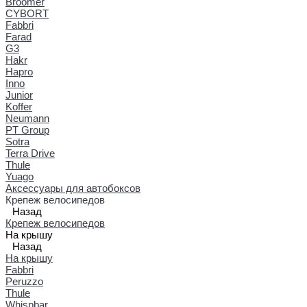
Broomer
CYBORT
Fabbri
Farad
G3
Hakr
Hapro
Inno
Junior
Koffer
Neumann
PT Group
Sotra
Terra Drive
Thule
Yuago
Аксессуары для автобоксов
Крепеж велосипедов
Назад
Крепеж велосипедов
На крышу
Назад
На крышу
Fabbri
Peruzzo
Thule
Whispbar