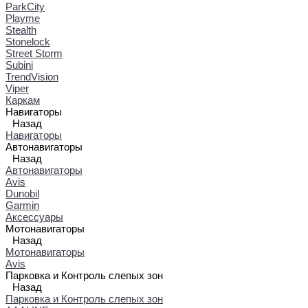
ParkCity
Playme
Stealth
Stonelock
Street Storm
Subini
TrendVision
Viper
Каркам
Навигаторы
Назад
Навигаторы
Автонавигаторы
Назад
Автонавигаторы
Avis
Dunobil
Garmin
Аксессуары
Мотонавигаторы
Назад
Мотонавигаторы
Avis
Парковка и Контроль слепых зон
Назад
Парковка и Контроль слепых зон