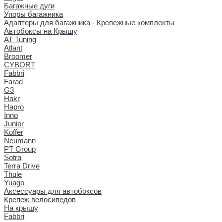
Багажные дуги
Упоры багажника
Адаптеры для багажника - Крепежные комплекты
Автобоксы на Крышу
AT Tuning
Atlant
Broomer
CYBORT
Fabbri
Farad
G3
Hakr
Hapro
Inno
Junior
Koffer
Neumann
PT Group
Sotra
Terra Drive
Thule
Yuago
Аксессуары для автобоксов
Крепеж велосипедов
На крышу
Fabbri