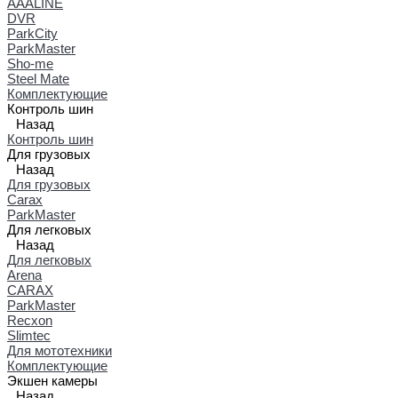
AAALINE
DVR
ParkCity
ParkMaster
Sho-me
Steel Mate
Комплектующие
Контроль шин
Назад
Контроль шин
Для грузовых
Назад
Для грузовых
Carax
ParkMaster
Для легковых
Назад
Для легковых
Arena
CARAX
ParkMaster
Recxon
Slimtec
Для мототехники
Комплектующие
Экшен камеры
Назад