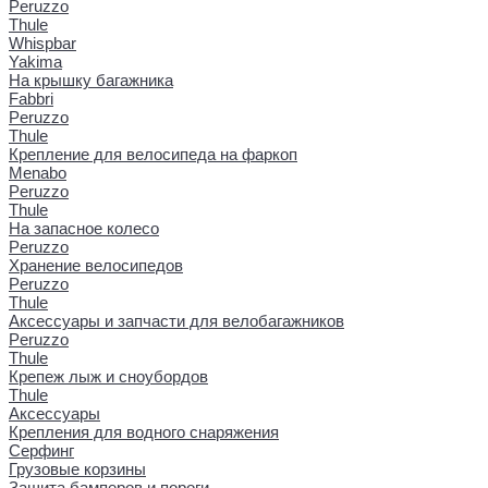
Peruzzo
Thule
Whispbar
Yakima
На крышку багажника
Fabbri
Peruzzo
Thule
Крепление для велосипеда на фаркоп
Menabo
Peruzzo
Thule
На запасное колесо
Peruzzo
Хранение велосипедов
Peruzzo
Thule
Аксессуары и запчасти для велобагажников
Peruzzo
Thule
Крепеж лыж и сноубордов
Thule
Аксессуары
Крепления для водного снаряжения
Серфинг
Грузовые корзины
Защита бамперов и пороги