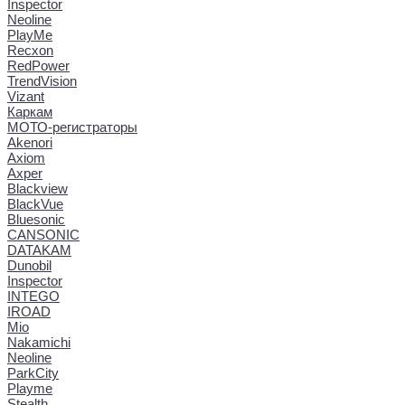
Inspector
Neoline
PlayMe
Recxon
RedPower
TrendVision
Vizant
Каркам
МОТО-регистраторы
Akenori
Axiom
Axper
Blackview
BlackVue
Bluesonic
CANSONIC
DATAKAM
Dunobil
Inspector
INTEGO
IROAD
Mio
Nakamichi
Neoline
ParkCity
Playme
Stealth