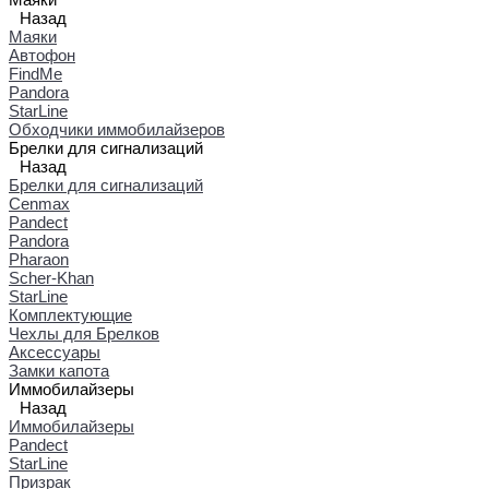
Назад
Маяки
Автофон
FindMe
Pandora
StarLine
Обходчики иммобилайзеров
Брелки для сигнализаций
Назад
Брелки для сигнализаций
Cenmax
Pandect
Pandora
Pharaon
Scher-Khan
StarLine
Комплектующие
Чехлы для Брелков
Аксессуары
Замки капота
Иммобилайзеры
Назад
Иммобилайзеры
Pandect
StarLine
Призрак