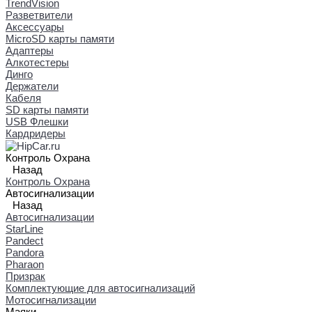
TrendVision
Разветвители
Аксессуары
MicroSD карты памяти
Адаптеры
Алкотестеры
Динго
Держатели
Кабеля
SD карты памяти
USB Флешки
Кардридеры
Контроль Охрана
Назад
Контроль Охрана
Автосигнализации
Назад
Автосигнализации
StarLine
Pandect
Pandora
Pharaon
Призрак
Комплектующие для автосигнализаций
Мотосигнализации
Маяки