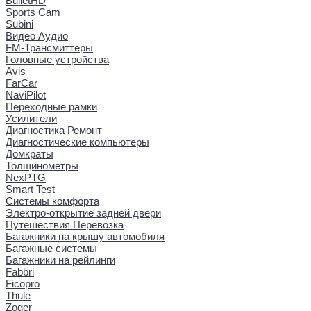
BulletHD
Sports Cam
Subini
Видео Аудио
FM-Трансмиттеры
Головные устройства
Avis
FarCar
NaviPilot
Переходные рамки
Усилители
Диагностика Ремонт
Диагностические компьютеры
Домкраты
Толщинометры
NexPTG
Smart Test
Системы комфорта
Электро-открытие задней двери
Путешествия Перевозка
Багажники на крышу автомобиля
Багажные системы
Багажники на рейлинги
Fabbri
Ficopro
Thule
Zoger