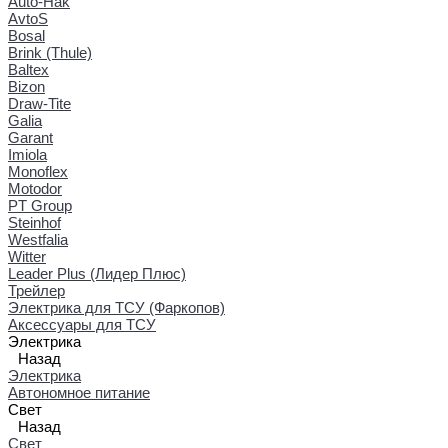
Auto-Hak
AvtoS
Bosal
Brink (Thule)
Baltex
Bizon
Draw-Tite
Galia
Garant
Imiola
Monoflex
Motodor
PT Group
Steinhof
Westfalia
Witter
Leader Plus (Лидер Плюс)
Трейлер
Электрика для ТСУ (Фаркопов)
Аксессуары для ТСУ
Электрика
Назад
Электрика
Автономное питание
Свет
Назад
Свет