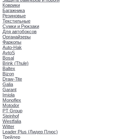
Коврики
Багажника
Резиновые
Текстильные
Сумки и Рюкзаки
Для автобоксов
Органайзеры
Фаркопы
Auto-Hak
AvtoS
Bosal
Brink (Thule)
Baltex
Bizon
Draw-Tite
Galia
Garant
Imiola
Monoflex
Motodor
PT Group
Steinhof
Westfalia
Witter
Leader Plus (Лидер Плюс)
Трейлер