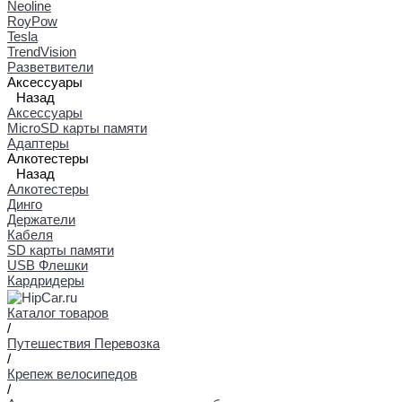
Neoline
RoyPow
Tesla
TrendVision
Разветвители
Аксессуары
Назад
Аксессуары
MicroSD карты памяти
Адаптеры
Алкотестеры
Назад
Алкотестеры
Динго
Держатели
Кабеля
SD карты памяти
USB Флешки
Кардридеры
Каталог товаров
/
Путешествия Перевозка
/
Крепеж велосипедов
/