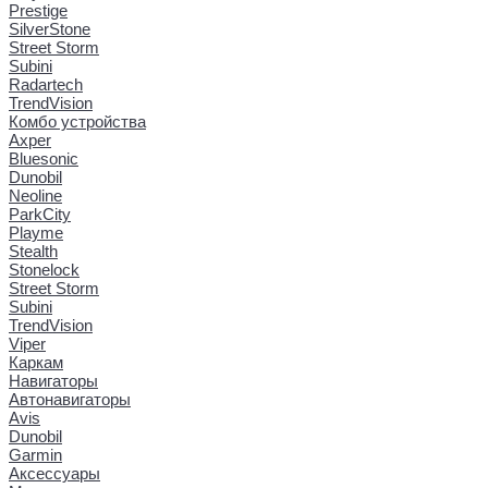
Prestige
SilverStone
Street Storm
Subini
Radartech
TrendVision
Комбо устройства
Axper
Bluesonic
Dunobil
Neoline
ParkCity
Playme
Stealth
Stonelock
Street Storm
Subini
TrendVision
Viper
Каркам
Навигаторы
Автонавигаторы
Avis
Dunobil
Garmin
Аксессуары