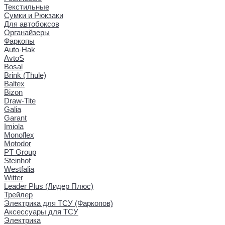
Текстильные
Сумки и Рюкзаки
Для автобоксов
Органайзеры
Фаркопы
Auto-Hak
AvtoS
Bosal
Brink (Thule)
Baltex
Bizon
Draw-Tite
Galia
Garant
Imiola
Monoflex
Motodor
PT Group
Steinhof
Westfalia
Witter
Leader Plus (Лидер Плюс)
Трейлер
Электрика для ТСУ (Фаркопов)
Аксессуары для ТСУ
Электрика