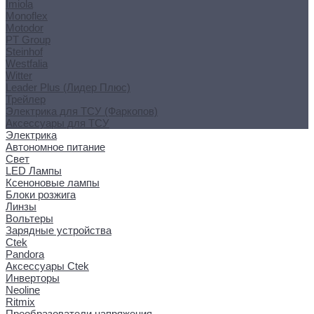
Imiola
Monoflex
Motodor
PT Group
Steinhof
Westfalia
Witter
Leader Plus (Лидер Плюс)
Трейлер
Электрика для ТСУ (Фаркопов)
Аксессуары для ТСУ
Электрика
Автономное питание
Свет
LED Лампы
Ксеноновые лампы
Блоки розжига
Линзы
Вольтеры
Зарядные устройства
Ctek
Pandora
Аксессуары Ctek
Инверторы
Neoline
Ritmix
Преобразователи напряжения