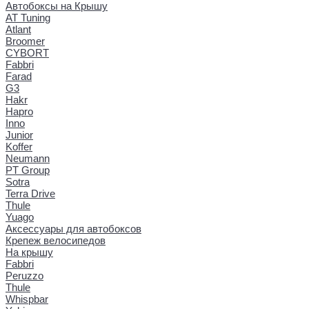
Автобоксы на Крышу
AT Tuning
Atlant
Broomer
CYBORT
Fabbri
Farad
G3
Hakr
Hapro
Inno
Junior
Koffer
Neumann
PT Group
Sotra
Terra Drive
Thule
Yuago
Аксессуары для автобоксов
Крепеж велосипедов
На крышу
Fabbri
Peruzzo
Thule
Whispbar