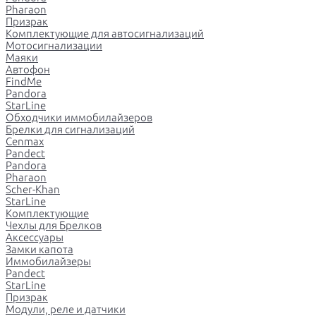
Pharaon
Призрак
Комплектующие для автосигнализаций
Мотосигнализации
Маяки
Автофон
FindMe
Pandora
StarLine
Обходчики иммобилайзеров
Брелки для сигнализаций
Cenmax
Pandect
Pandora
Pharaon
Scher-Khan
StarLine
Комплектующие
Чехлы для Брелков
Аксессуары
Замки капота
Иммобилайзеры
Pandect
StarLine
Призрак
Модули, реле и датчики