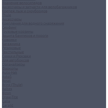
Хранение велосипедов
Аксессуары и запчасти для велобагажников
Крепеж лыж и сноубордов
Thule
Аксессуары
Крепления для водного снаряжения
Серфинг
Грузовые корзины
Защита бамперов и пороги
Коврики
Багажника
Резиновые
Текстильные
Сумки и Рюкзаки
Для автобоксов
Органайзеры
Фаркопы
Auto-Hak
AvtoS
Bosal
Brink (Thule)
Baltex
Bizon
Draw-Tite
Galia
Garant