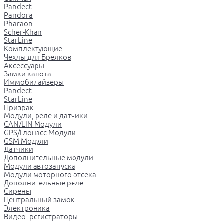
Pandect
Pandora
Pharaon
Scher-Khan
StarLine
Комплектующие
Чехлы для Брелков
Аксессуары
Замки капота
Иммобилайзеры
Pandect
StarLine
Призрак
Модули, реле и датчики
CAN/LIN Модули
GPS/Глонасс Модули
GSM Модули
Датчики
Дополнительные модули
Модули автозапуска
Модули моторного отсека
Дополнительные реле
Сирены
Центральный замок
Электроника
Видео- регистраторы