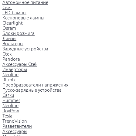
Автономное питание
Свет
LED Лампы
Ксеноновые лампы
Clearlight
Osram
Блоки розжига
Линзы
Вольтеры
Зарядные устройства
Ctek
Pandora
Аксессуары Ctek
Инверторы
Neoline
Ritmix
Преобразователи напряжения
Пуско-зарядные устройства
Carku
Hummer
Neoline
RoyPow
Tesla
TrendVision
Разветвители
Аксессуары