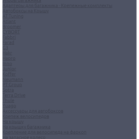
Упоры багажника
Адаптеры для багажника - Крепежные комплекты
Автобоксы на Крышу
AT Tuning
Atlant
Broomer
CYBORT
Fabbri
Farad
G3
Hakr
Hapro
Inno
Junior
Koffer
Neumann
PT Group
Sotra
Terra Drive
Thule
Yuago
Аксессуары для автобоксов
Крепеж велосипедов
На крышу
На крышку багажника
Крепление для велосипеда на фаркоп
На запасное колесо