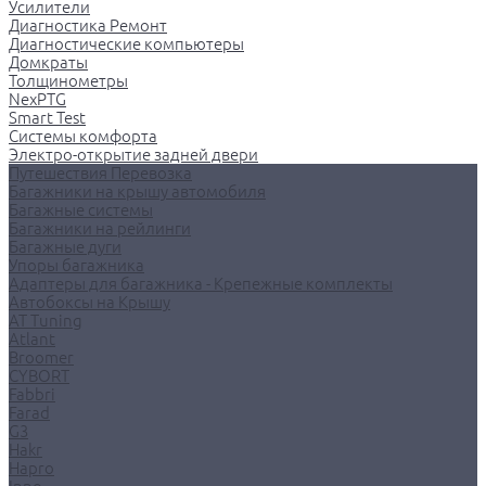
Усилители
Диагностика Ремонт
Диагностические компьютеры
Домкраты
Толщинометры
NexPTG
Smart Test
Системы комфорта
Электро-открытие задней двери
Путешествия Перевозка
Багажники на крышу автомобиля
Багажные системы
Багажники на рейлинги
Багажные дуги
Упоры багажника
Адаптеры для багажника - Крепежные комплекты
Автобоксы на Крышу
AT Tuning
Atlant
Broomer
CYBORT
Fabbri
Farad
G3
Hakr
Hapro