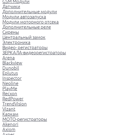
GSM Модули
Датчики
Дополнительные модули
Модули автозапуска
Модули моторного отсека
Дополнительные реле
Сирены
Центральный замок
Электроника
Видео- регистраторы
ЗЕРКАЛА-видеорегистраторы
Arena
Blackview
Dunobil
Eplutus
Inspector
Neoline
PlayMe
Recxon
RedPower
TrendVision
Vizant
Каркам
МОТО-регистраторы
Akenori
Axiom
Axper