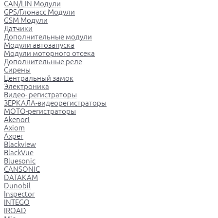
CAN/LIN Модули
GPS/Глонасс Модули
GSM Модули
Датчики
Дополнительные модули
Модули автозапуска
Модули моторного отсека
Дополнительные реле
Сирены
Центральный замок
Электроника
Видео- регистраторы
ЗЕРКАЛА-видеорегистраторы
МОТО-регистраторы
Akenori
Axiom
Axper
Blackview
BlackVue
Bluesonic
CANSONIC
DATAKAM
Dunobil
Inspector
INTEGO
IROAD