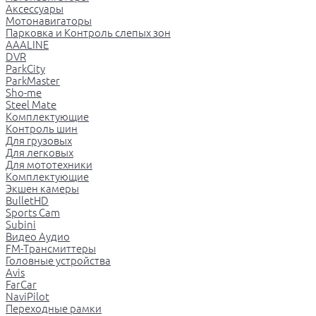
Аксессуары
Мотонавигаторы
Парковка и Контроль слепых зон
AAALINE
DVR
ParkCity
ParkMaster
Sho-me
Steel Mate
Комплектующие
Контроль шин
Для грузовых
Для легковых
Для мототехники
Комплектующие
Экшен камеры
BulletHD
Sports Cam
Subini
Видео Аудио
FM-Трансмиттеры
Головные устройства
Avis
FarCar
NaviPilot
Переходные рамки