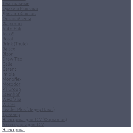
Текстильные
Сумки и Рюкзаки
Для автобоксов
Органайзеры
Фаркопы
Auto-Hak
AvtoS
Bosal
Brink (Thule)
Baltex
Bizon
Draw-Tite
Galia
Garant
Imiola
Monoflex
Motodor
PT Group
Steinhof
Westfalia
Witter
Leader Plus (Лидер Плюс)
Трейлер
Электрика для ТСУ (Фаркопов)
Аксессуары для ТСУ
Электрика