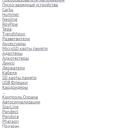
Пуско-зарядные устройства
Carku
Hummer
Neoline
RoyPow
Tesla
TrendVision
Разветвители
Аксессуары
MicroSD карты памяти
Адаптеры
Алкотестеры
Динго
Держатели
Кабеля
SD карты памяти
USB Флешки
Кардридеры
...
Контроль Охрана
Автосигнализации
StarLine
Pandect
Pandora
Pharaon
Призрак