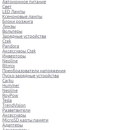
Автономное питание
Свет
LED Лампы
Ксеноновые лампы
Блоки розжига
Линзы
Вольтеры
Зарядные устройства
Ctek
Pandora
Аксессуары Ctek
Инверторы
Neoline
Ritmix
Преобразователи напряжения
Пуско-зарядные устройства
Carku
Hummer
Neoline
RoyPow
Tesla
TrendVision
Разветвители
Аксессуары
MicroSD карты памяти
Адаптеры
Алкотестеры