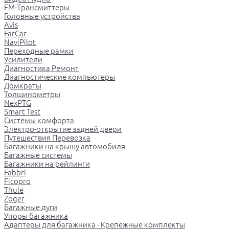
FM-Трансмиттеры
Головные устройства
Avis
FarCar
NaviPilot
Переходные рамки
Усилители
Диагностика Ремонт
Диагностические компьютеры
Домкраты
Толщинометры
NexPTG
Smart Test
Системы комфорта
Электро-открытие задней двери
Путешествия Перевозка
Багажники на крышу автомобиля
Багажные системы
Багажники на рейлинги
Fabbri
Ficopro
Thule
Zoger
Багажные дуги
Упоры багажника
Адаптеры для багажника - Крепежные комплекты