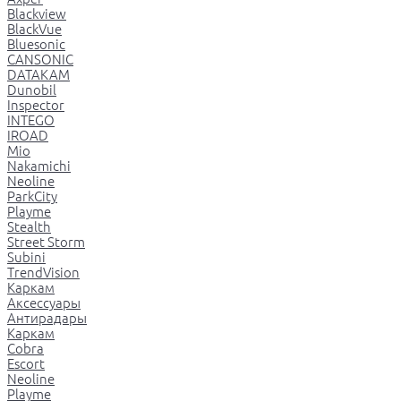
Blackview
BlackVue
Bluesonic
CANSONIC
DATAKAM
Dunobil
Inspector
INTEGO
IROAD
Mio
Nakamichi
Neoline
ParkCity
Playme
Stealth
Street Storm
Subini
TrendVision
Каркам
Аксессуары
Антирадары
Каркам
Cobra
Escort
Neoline
Playme