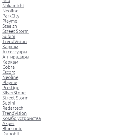
Mio
Nakamichi
Neoline
ParkCity
Playme
Stealth
Street Storm
Subini
TrendVision
Каркам
Аксессуары
Антирадары
Каркам
Cobra
Escort
Neoline
Playme
Prestige
SilverStone
Street Storm
Subini
Radartech
TrendVision
Комбо устройства
Axper
Bluesonic
Dunobil