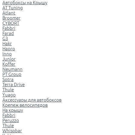
Автобоксы на Крышу
AT Tuning
Atlant
Broomer
CYBORT
Fabbri
Farad
G3
Hakr
Hapro
Inno
Junior
Koffer
Neumann
PT Group
Sotra
Terra Drive
Thule
Yuago
Аксессуары для автобоксов
Крепеж велосипедов
На крышу
Fabbri
Peruzzo
Thule
Whispbar