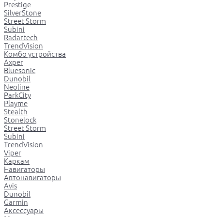
Prestige
SilverStone
Street Storm
Subini
Radartech
TrendVision
Комбо устройства
Axper
Bluesonic
Dunobil
Neoline
ParkCity
Playme
Stealth
Stonelock
Street Storm
Subini
TrendVision
Viper
Каркам
Навигаторы
Автонавигаторы
Avis
Dunobil
Garmin
Аксессуары