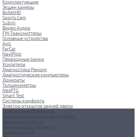
Комплектующие
Экшен камеры
BulletHD
Sports Cam
Subini
Видео Аудио
FM-Трансмиттеры
Головные устройства
Avis
FarCar
NaviPilot
Переходные рамки
Усилители
Диагностика Ремонт
Диагностические компьютеры
Домкраты
Толщинометры
NexPTG
Smart Test
Системы комфорта
Электро-открытие задней двери
Путешествия Перевозка
Багажники на крышу автомобиля
Багажные системы
Багажники на рейлинги
Багажные дуги