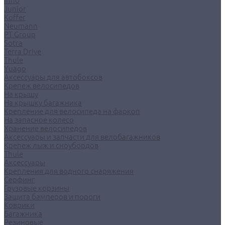
Inno
Junior
Koffer
Neumann
PT Group
Sotra
Terra Drive
Thule
Yuago
Аксессуары для автобоксов
Крепеж велосипедов
На крышу
На крышку багажника
Крепление для велосипеда на фаркоп
На запасное колесо
Хранение велосипедов
Аксессуары и запчасти для велобагажников
Крепеж лыж и сноубордов
Thule
Аксессуары
Крепления для водного снаряжения
Серфинг
Грузовые корзины
Защита бамперов и пороги
Коврики
Багажника
Резиновые