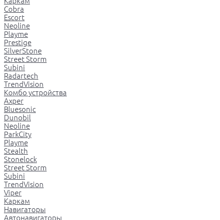
Каркам
Cobra
Escort
Neoline
Playme
Prestige
SilverStone
Street Storm
Subini
Radartech
TrendVision
Комбо устройства
Axper
Bluesonic
Dunobil
Neoline
ParkCity
Playme
Stealth
Stonelock
Street Storm
Subini
TrendVision
Viper
Каркам
Навигаторы
Автонавигаторы