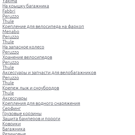
Yakima
На крышку багажника
Fabbri
Peruzzo
Thule
Крепление для велосипеда на фаркоп
Menabo
Peruzzo
Thule
На запасное колесо
Peruzzo
Хранение велосипедов
Peruzzo
Thule
Аксессуары и запчасти для велобагажников
Peruzzo
Thule
Крепеж лыж и сноубордов
Thule
Аксессуары
Крепления для водного снаряжения
Серфинг
Грузовые корзины
Защита бамперов и пороги
Коврики
Багажника
Резиновые