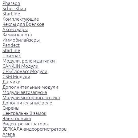
Pharaon
Scher-Khan
StarLine
Комплектующие
Чехлы для Брелков
Аксессуары
Замки капота
Иммобилайзеры
Pandect
StarLine
Призрак
Модули, реле и датчики
CAN/LIN Модули
GPS/Глонасс Модули
GSM Модули
Датчики
Дополнительные модули
Модули автозапуска
Модули моторного отсека
Дополнительные реле
Сирены
Центральный замок
Электроника
Видео- регистраторы
ЗЕРКАЛА-видеорегистраторы
Arena