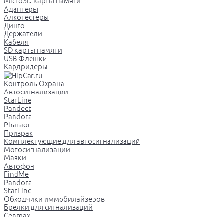
MicroSD карты памяти
Адаптеры
Алкотестеры
Динго
Держатели
Кабеля
SD карты памяти
USB Флешки
Кардридеры
Контроль Охрана
Автосигнализации
StarLine
Pandect
Pandora
Pharaon
Призрак
Комплектующие для автосигнализаций
Мотосигнализации
Маяки
Автофон
FindMe
Pandora
StarLine
Обходчики иммобилайзеров
Брелки для сигнализаций
Cenmax