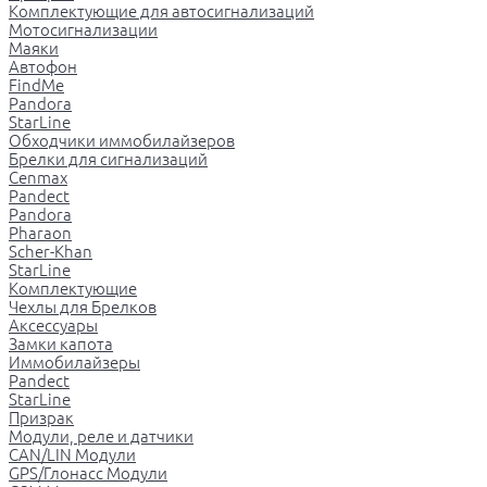
Комплектующие для автосигнализаций
Мотосигнализации
Маяки
Автофон
FindMe
Pandora
StarLine
Обходчики иммобилайзеров
Брелки для сигнализаций
Cenmax
Pandect
Pandora
Pharaon
Scher-Khan
StarLine
Комплектующие
Чехлы для Брелков
Аксессуары
Замки капота
Иммобилайзеры
Pandect
StarLine
Призрак
Модули, реле и датчики
CAN/LIN Модули
GPS/Глонасс Модули