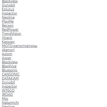
Blackview
Dunobil
Eplutus
Inspector
Neoline
PlayMe
Recxon
RedPower
TrendVision
Vizant
Каркам
МОТО-регистраторы
Akenori
Axiom
Axper
Blackview
BlackVue
Bluesonic
CANSONIC
DATAKAM
Dunobil
Inspector
INTEGO
IROAD
Mio
Nakamichi
Neoline