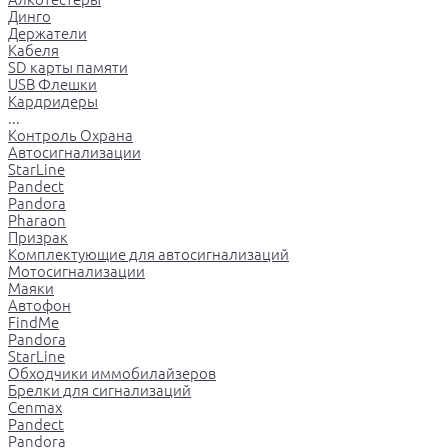
Динго
Держатели
Кабеля
SD карты памяти
USB Флешки
Кардридеры
...
Контроль Охрана
Автосигнализации
StarLine
Pandect
Pandora
Pharaon
Призрак
Комплектующие для автосигнализаций
Мотосигнализации
Маяки
Автофон
FindMe
Pandora
StarLine
Обходчики иммобилайзеров
Брелки для сигнализаций
Cenmax
Pandect
Pandora