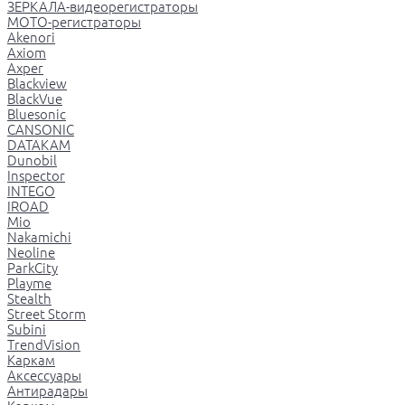
ЗЕРКАЛА-видеорегистраторы
МОТО-регистраторы
Akenori
Axiom
Axper
Blackview
BlackVue
Bluesonic
CANSONIC
DATAKAM
Dunobil
Inspector
INTEGO
IROAD
Mio
Nakamichi
Neoline
ParkCity
Playme
Stealth
Street Storm
Subini
TrendVision
Каркам
Аксессуары
Антирадары