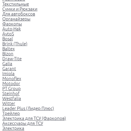
Текстильные
Сумки и Рюкзаки
Для автобоксов
Органайзеры
Фаркопы
Auto-Hak
AvtoS
Bosal
Brink (Thule)
Baltex
Bizon
Draw-Tite
Galia
Garant
Imiola
Monoflex
Motodor
PT Group
Steinhof
Westfalia
Witter
Leader Plus (Лидер Плюс)
Трейлер
Электрика для ТСУ (Фаркопов)
Аксессуары для ТСУ
Электрика