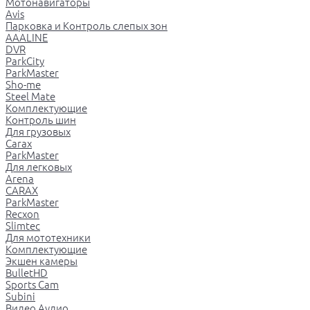
Мотонавигаторы
Avis
Парковка и Контроль слепых зон
AAALINE
DVR
ParkCity
ParkMaster
Sho-me
Steel Mate
Комплектующие
Контроль шин
Для грузовых
Carax
ParkMaster
Для легковых
Arena
CARAX
ParkMaster
Recxon
Slimtec
Для мототехники
Комплектующие
Экшен камеры
BulletHD
Sports Cam
Subini
Видео Аудио