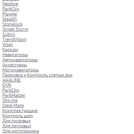
Neoline
ParkCity
Playme
Stealth
Stonelock
Street Storm
Subini
TrendVision
Viper
Каркам
Навигаторы
Автонавигаторы
Аксессуары
Мотонавигаторы
Парковка и Контроль слепых зон
AAALINE
DVR
ParkCity
ParkMaster
Sho-me
Steel Mate
Комплектующие
Контроль шин
Для грузовых
Для легковых
Для мототехники