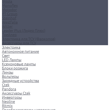
Imiola
Monoflex
Motodor
PT Group
Steinhof
Westfalia
Witter
Leader Plus (Лидер Плюс)
Трейлер
Электрика для ТСУ (Фаркопов)
Аксессуары для ТСУ
Электрика
Автономное питание
Свет
LED Лампы
Ксеноновые лампы
Блоки розжига
Линзы
Вольтеры
Зарядные устройства
Ctek
Pandora
Аксессуары Ctek
Инверторы
Neoline
Ritmix
Преобразователи напряжения