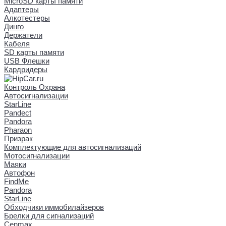
MicroSD карты памяти
Адаптеры
Алкотестеры
Динго
Держатели
Кабеля
SD карты памяти
USB Флешки
Кардридеры
Контроль Охрана
Автосигнализации
StarLine
Pandect
Pandora
Pharaon
Призрак
Комплектующие для автосигнализаций
Мотосигнализации
Маяки
Автофон
FindMe
Pandora
StarLine
Обходчики иммобилайзеров
Брелки для сигнализаций
Cenmax