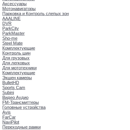
Аксессуары
Мотонавигаторы
Парковка и Контроль слепых зон
AAALINE
DVR
ParkCity
ParkMaster
Sho-me
Steel Mate
Комплектующие
Контроль шин
Для грузовых
Для легковых
Для мототехники
Комплектующие
Экшен камеры
BulletHD
Sports Cam
Subini
Видео Аудио
FM-Трансмиттеры
Головные устройства
Avis
FarCar
NaviPilot
Переходные рамки