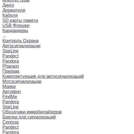
Динго
Держатели
Кабеля
SD карты памяти
USB Флешки
Кардридеры
...
Контроль Охрана
Автосигнализации
StarLine
Pandect
Pandora
Pharaon
Призрак
Комплектующие для автосигнализаций
Мотосигнализации
Маяки
Автофон
FindMe
Pandora
StarLine
Обходчики иммобилайзеров
Брелки для сигнализаций
Cenmax
Pandect
Pandora