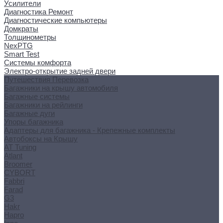
Усилители
Диагностика Ремонт
Диагностические компьютеры
Домкраты
Толщинометры
NexPTG
Smart Test
Системы комфорта
Электро-открытие задней двери
Путешествия Перевозка
Багажники на крышу автомобиля
Багажные системы
Багажники на рейлинги
Багажные дуги
Упоры багажника
Адаптеры для багажника - Крепежные комплекты
Автобоксы на Крышу
AT Tuning
Atlant
Broomer
CYBORT
Fabbri
Farad
G3
Hakr
Hapro