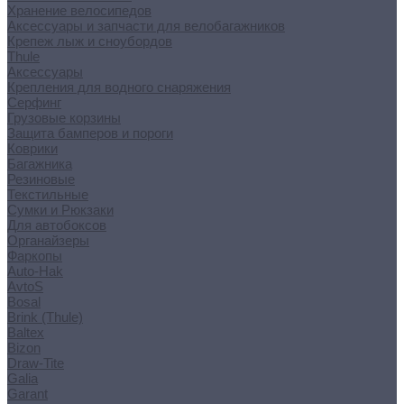
Хранение велосипедов
Аксессуары и запчасти для велобагажников
Крепеж лыж и сноубордов
Thule
Аксессуары
Крепления для водного снаряжения
Серфинг
Грузовые корзины
Защита бамперов и пороги
Коврики
Багажника
Резиновые
Текстильные
Сумки и Рюкзаки
Для автобоксов
Органайзеры
Фаркопы
Auto-Hak
AvtoS
Bosal
Brink (Thule)
Baltex
Bizon
Draw-Tite
Galia
Garant