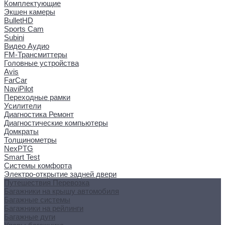
Комплектующие
Экшен камеры
BulletHD
Sports Cam
Subini
Видео Аудио
FM-Трансмиттеры
Головные устройства
Avis
FarCar
NaviPilot
Переходные рамки
Усилители
Диагностика Ремонт
Диагностические компьютеры
Домкраты
Толщинометры
NexPTG
Smart Test
Системы комфорта
Электро-открытие задней двери
Путешествия Перевозка
Багажники на крышу автомобиля
Багажные системы
Багажники на рейлинги
Багажные дуги