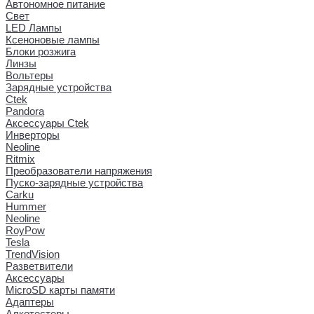
Автономное питание
Свет
LED Лампы
Ксеноновые лампы
Блоки розжига
Линзы
Вольтеры
Зарядные устройства
Ctek
Pandora
Аксессуары Ctek
Инверторы
Neoline
Ritmix
Преобразователи напряжения
Пуско-зарядные устройства
Carku
Hummer
Neoline
RoyPow
Tesla
TrendVision
Разветвители
Аксессуары
MicroSD карты памяти
Адаптеры
Алкотестеры