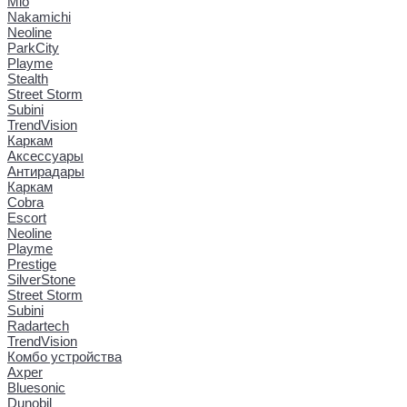
Mio
Nakamichi
Neoline
ParkCity
Playme
Stealth
Street Storm
Subini
TrendVision
Каркам
Аксессуары
Антирадары
Каркам
Cobra
Escort
Neoline
Playme
Prestige
SilverStone
Street Storm
Subini
Radartech
TrendVision
Комбо устройства
Axper
Bluesonic
Dunobil