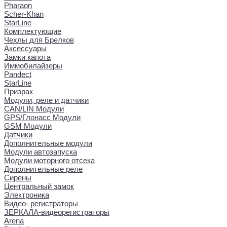
Pharaon
Scher-Khan
StarLine
Комплектующие
Чехлы для Брелков
Аксессуары
Замки капота
Иммобилайзеры
Pandect
StarLine
Призрак
Модули, реле и датчики
CAN/LIN Модули
GPS/Глонасс Модули
GSM Модули
Датчики
Дополнительные модули
Модули автозапуска
Модули моторного отсека
Дополнительные реле
Сирены
Центральный замок
Электроника
Видео- регистраторы
ЗЕРКАЛА-видеорегистраторы
Arena