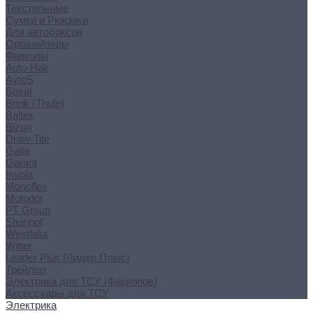
Текстильные
Сумки и Рюкзаки
Для автобоксов
Органайзеры
Фаркопы
Auto-Hak
AvtoS
Bosal
Brink (Thule)
Baltex
Bizon
Draw-Tite
Galia
Garant
Imiola
Monoflex
Motodor
PT Group
Steinhof
Westfalia
Witter
Leader Plus (Лидер Плюс)
Трейлер
Электрика для ТСУ (Фаркопов)
Аксессуары для ТСУ
Электрика