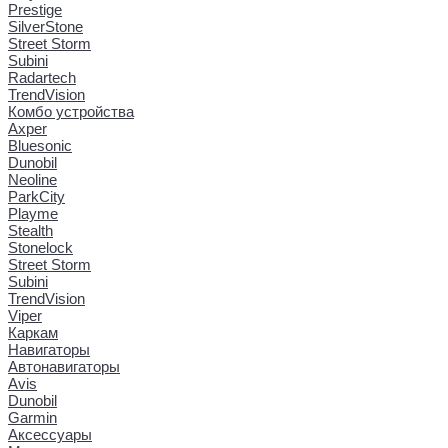
Prestige
SilverStone
Street Storm
Subini
Radartech
TrendVision
Комбо устройства
Axper
Bluesonic
Dunobil
Neoline
ParkCity
Playme
Stealth
Stonelock
Street Storm
Subini
TrendVision
Viper
Каркам
Навигаторы
Автонавигаторы
Avis
Dunobil
Garmin
Аксессуары