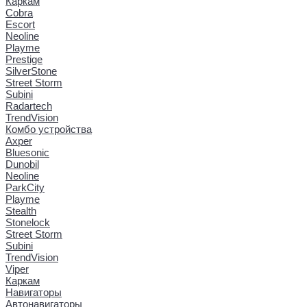
Каркам
Cobra
Escort
Neoline
Playme
Prestige
SilverStone
Street Storm
Subini
Radartech
TrendVision
Комбо устройства
Axper
Bluesonic
Dunobil
Neoline
ParkCity
Playme
Stealth
Stonelock
Street Storm
Subini
TrendVision
Viper
Каркам
Навигаторы
Автонавигаторы