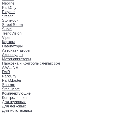
Neoline
ParkCity
Playme
Stealth
Stonelock
Street Storm
Subini
TrendVision
Viper
Каркам
Навигаторы
Автонавигаторы
Аксессуары
Мотонавигаторы
Парковка и Контроль слепых зон
AAALINE
DVR
ParkCity
ParkMaster
Sho-me
Steel Mate
Комплектующие
Контроль шин
Для грузовых
Для легковых
Для мототехники