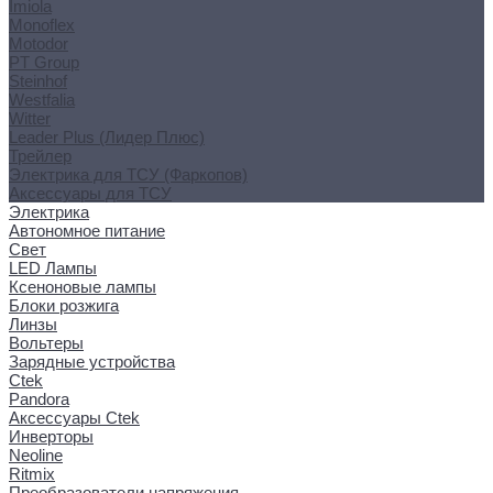
Imiola
Monoflex
Motodor
PT Group
Steinhof
Westfalia
Witter
Leader Plus (Лидер Плюс)
Трейлер
Электрика для ТСУ (Фаркопов)
Аксессуары для ТСУ
Электрика
Автономное питание
Свет
LED Лампы
Ксеноновые лампы
Блоки розжига
Линзы
Вольтеры
Зарядные устройства
Ctek
Pandora
Аксессуары Ctek
Инверторы
Neoline
Ritmix
Преобразователи напряжения