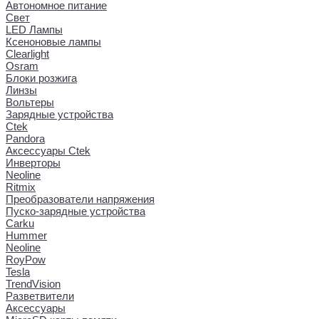
Автономное питание
Свет
LED Лампы
Ксеноновые лампы
Clearlight
Osram
Блоки розжига
Линзы
Вольтеры
Зарядные устройства
Ctek
Pandora
Аксессуары Ctek
Инверторы
Neoline
Ritmix
Преобразователи напряжения
Пуско-зарядные устройства
Carku
Hummer
Neoline
RoyPow
Tesla
TrendVision
Разветвители
Аксессуары