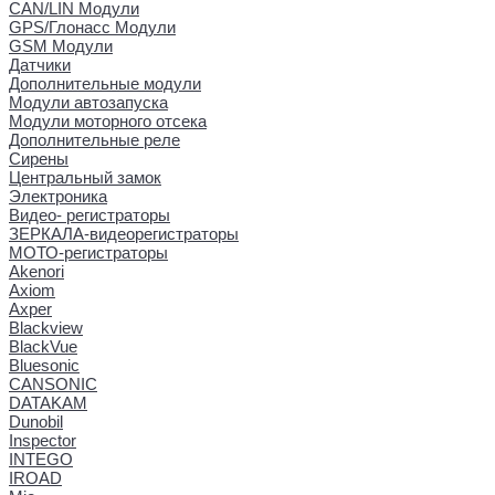
CAN/LIN Модули
GPS/Глонасс Модули
GSM Модули
Датчики
Дополнительные модули
Модули автозапуска
Модули моторного отсека
Дополнительные реле
Сирены
Центральный замок
Электроника
Видео- регистраторы
ЗЕРКАЛА-видеорегистраторы
МОТО-регистраторы
Akenori
Axiom
Axper
Blackview
BlackVue
Bluesonic
CANSONIC
DATAKAM
Dunobil
Inspector
INTEGO
IROAD