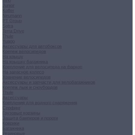
Inno
Junior
Koffer
Neumann
PT Group
Sotra
Terra Drive
Thule
Yuago
Аксессуары для автобоксов
Крепеж велосипедов
На крышу
На крышку багажника
Крепление для велосипеда на фаркоп
На запасное колесо
Хранение велосипедов
Аксессуары и запчасти для велобагажников
Крепеж лыж и сноубордов
Thule
Аксессуары
Крепления для водного снаряжения
Серфинг
Грузовые корзины
Защита бамперов и пороги
Коврики
Багажника
Резиновые