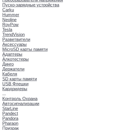
Пуско-зарядные устройства
Carku
Hummer
Neoline
RoyPow
Tesla
TrendVision
Разветвители
Аксессуары
MicroSD карты памяти
Адаптеры
Алкотестеры
Динго
Держатели
Кабеля
SD карты памяти
USB Флешки
Кардридеры
...
Контроль Охрана
Автосигнализации
StarLine
Pandect
Pandora
Pharaon
Призрак