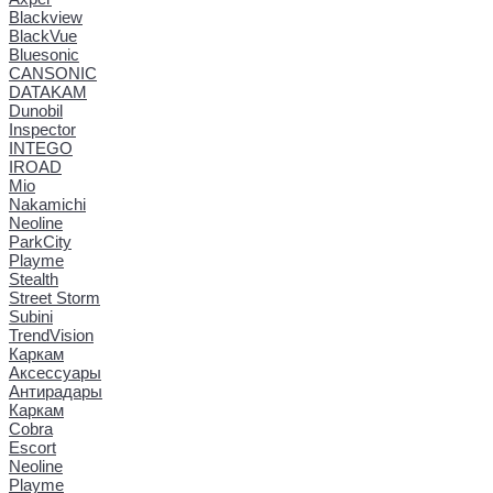
Blackview
BlackVue
Bluesonic
CANSONIC
DATAKAM
Dunobil
Inspector
INTEGO
IROAD
Mio
Nakamichi
Neoline
ParkCity
Playme
Stealth
Street Storm
Subini
TrendVision
Каркам
Аксессуары
Антирадары
Каркам
Cobra
Escort
Neoline
Playme