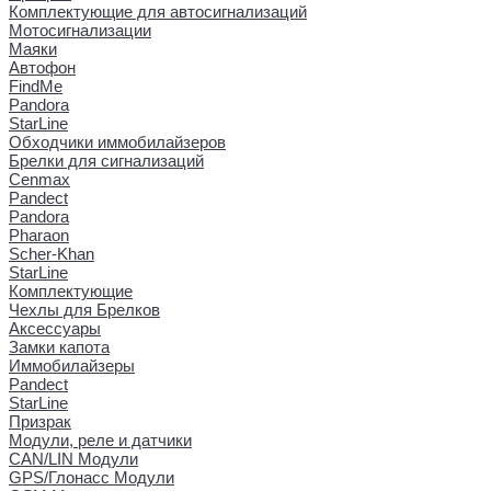
Комплектующие для автосигнализаций
Мотосигнализации
Маяки
Автофон
FindMe
Pandora
StarLine
Обходчики иммобилайзеров
Брелки для сигнализаций
Cenmax
Pandect
Pandora
Pharaon
Scher-Khan
StarLine
Комплектующие
Чехлы для Брелков
Аксессуары
Замки капота
Иммобилайзеры
Pandect
StarLine
Призрак
Модули, реле и датчики
CAN/LIN Модули
GPS/Глонасс Модули