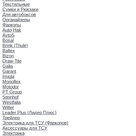
Текстильные
Сумки и Рюкзаки
Для автобоксов
Органайзеры
Фаркопы
Auto-Hak
AvtoS
Bosal
Brink (Thule)
Baltex
Bizon
Draw-Tite
Galia
Garant
Imiola
Monoflex
Motodor
PT Group
Steinhof
Westfalia
Witter
Leader Plus (Лидер Плюс)
Трейлер
Электрика для ТСУ (Фаркопов)
Аксессуары для ТСУ
Электрика