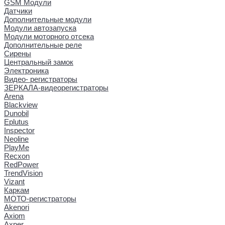
GSM Модули
Датчики
Дополнительные модули
Модули автозапуска
Модули моторного отсека
Дополнительные реле
Сирены
Центральный замок
Электроника
Видео- регистраторы
ЗЕРКАЛА-видеорегистраторы
Arena
Blackview
Dunobil
Eplutus
Inspector
Neoline
PlayMe
Recxon
RedPower
TrendVision
Vizant
Каркам
МОТО-регистраторы
Akenori
Axiom
Axper