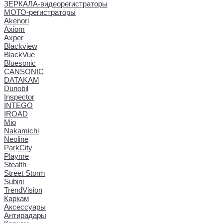
ЗЕРКАЛА-видеорегистраторы
МОТО-регистраторы
Akenori
Axiom
Axper
Blackview
BlackVue
Bluesonic
CANSONIC
DATAKAM
Dunobil
Inspector
INTEGO
IROAD
Mio
Nakamichi
Neoline
ParkCity
Playme
Stealth
Street Storm
Subini
TrendVision
Каркам
Аксессуары
Антирадары