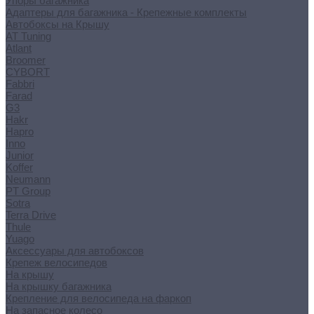
Упоры багажника
Адаптеры для багажника - Крепежные комплекты
Автобоксы на Крышу
AT Tuning
Atlant
Broomer
CYBORT
Fabbri
Farad
G3
Hakr
Hapro
Inno
Junior
Koffer
Neumann
PT Group
Sotra
Terra Drive
Thule
Yuago
Аксессуары для автобоксов
Крепеж велосипедов
На крышу
На крышку багажника
Крепление для велосипеда на фаркоп
На запасное колесо