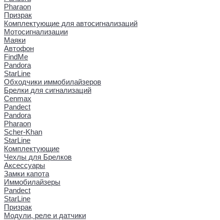
Pharaon
Призрак
Комплектующие для автосигнализаций
Мотосигнализации
Маяки
Автофон
FindMe
Pandora
StarLine
Обходчики иммобилайзеров
Брелки для сигнализаций
Cenmax
Pandect
Pandora
Pharaon
Scher-Khan
StarLine
Комплектующие
Чехлы для Брелков
Аксессуары
Замки капота
Иммобилайзеры
Pandect
StarLine
Призрак
Модули, реле и датчики