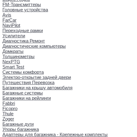
FM-Трансмиттеры
Головные устройства
Avis
FarCar
NaviPilot
Переходные рамки
Усилители
Диагностика Ремонт
Диагностические компьютеры
Домкраты
Толщинометры
NexPTG
Smart Test
Системы комфорта
Электро-открытие задней двери
Путешествия Перевозка
Багажники на крышу автомобиля
Багажные системы
Багажники на рейлинги
Fabbri
Ficopro
Thule
Zoger
Багажные дуги
Упоры багажника
Адаптеры для багажника - Крепежные комплекты