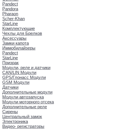
Pandect
Pandora
Pharaon
Scher-Khan
StarLine
Комплектующие
Чехлы для Брелков
Аксессуары
Замки капота
Иммобилайзеры
Pandect
StarLine
Призрак
Модули, реле и датчики
CAN/LIN Модули
GPS/Глонасс Модули
GSM Модули
Датчики
Дополнительные модули
Модули автозапуска
Модули моторного отсека
Дополнительные реле
Сирены
Центральный замок
Электроника
Видео- регистраторы