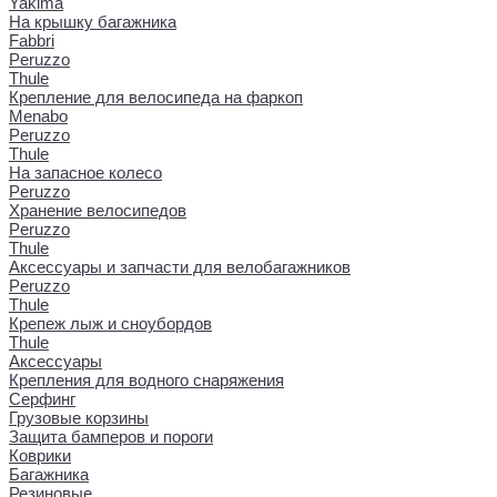
Yakima
На крышку багажника
Fabbri
Peruzzo
Thule
Крепление для велосипеда на фаркоп
Menabo
Peruzzo
Thule
На запасное колесо
Peruzzo
Хранение велосипедов
Peruzzo
Thule
Аксессуары и запчасти для велобагажников
Peruzzo
Thule
Крепеж лыж и сноубордов
Thule
Аксессуары
Крепления для водного снаряжения
Серфинг
Грузовые корзины
Защита бамперов и пороги
Коврики
Багажника
Резиновые