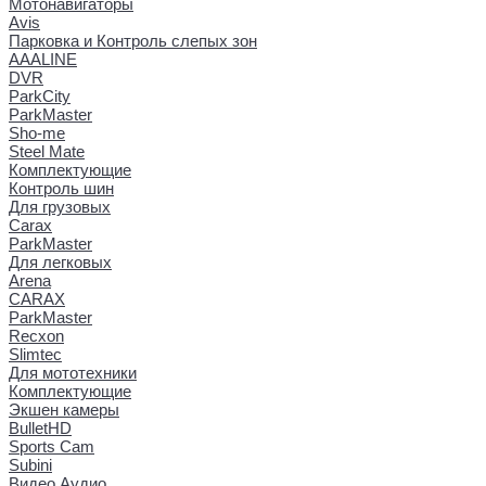
Мотонавигаторы
Avis
Парковка и Контроль слепых зон
AAALINE
DVR
ParkCity
ParkMaster
Sho-me
Steel Mate
Комплектующие
Контроль шин
Для грузовых
Carax
ParkMaster
Для легковых
Arena
CARAX
ParkMaster
Recxon
Slimtec
Для мототехники
Комплектующие
Экшен камеры
BulletHD
Sports Cam
Subini
Видео Аудио