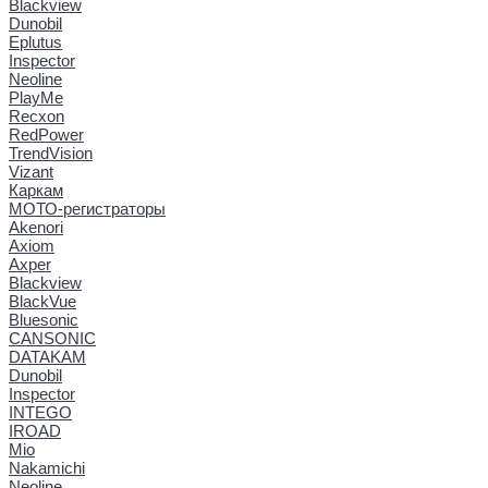
Blackview
Dunobil
Eplutus
Inspector
Neoline
PlayMe
Recxon
RedPower
TrendVision
Vizant
Каркам
МОТО-регистраторы
Akenori
Axiom
Axper
Blackview
BlackVue
Bluesonic
CANSONIC
DATAKAM
Dunobil
Inspector
INTEGO
IROAD
Mio
Nakamichi
Neoline