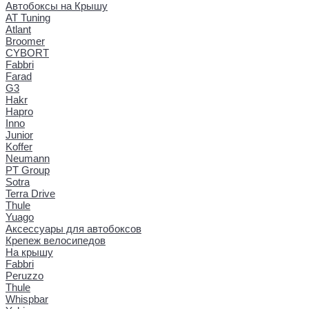
Автобоксы на Крышу
AT Tuning
Atlant
Broomer
CYBORT
Fabbri
Farad
G3
Hakr
Hapro
Inno
Junior
Koffer
Neumann
PT Group
Sotra
Terra Drive
Thule
Yuago
Аксессуары для автобоксов
Крепеж велосипедов
На крышу
Fabbri
Peruzzo
Thule
Whispbar