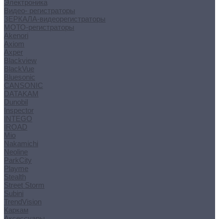
Электроника
Видео- регистраторы
ЗЕРКАЛА-видеорегистраторы
МОТО-регистраторы
Akenori
Axiom
Axper
Blackview
BlackVue
Bluesonic
CANSONIC
DATAKAM
Dunobil
Inspector
INTEGO
IROAD
Mio
Nakamichi
Neoline
ParkCity
Playme
Stealth
Street Storm
Subini
TrendVision
Каркам
Аксессуары