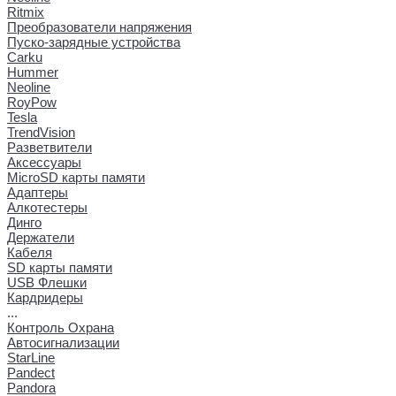
Ritmix
Преобразователи напряжения
Пуско-зарядные устройства
Carku
Hummer
Neoline
RoyPow
Tesla
TrendVision
Разветвители
Аксессуары
MicroSD карты памяти
Адаптеры
Алкотестеры
Динго
Держатели
Кабеля
SD карты памяти
USB Флешки
Кардридеры
...
Контроль Охрана
Автосигнализации
StarLine
Pandect
Pandora