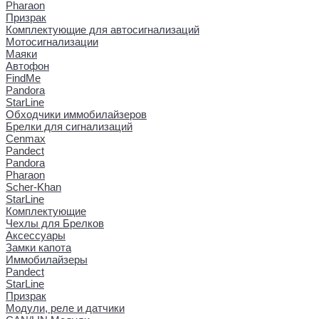
Pharaon
Призрак
Комплектующие для автосигнализаций
Мотосигнализации
Маяки
Автофон
FindMe
Pandora
StarLine
Обходчики иммобилайзеров
Брелки для сигнализаций
Cenmax
Pandect
Pandora
Pharaon
Scher-Khan
StarLine
Комплектующие
Чехлы для Брелков
Аксессуары
Замки капота
Иммобилайзеры
Pandect
StarLine
Призрак
Модули, реле и датчики