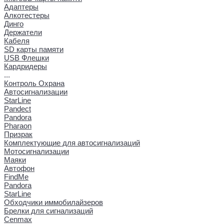
Адаптеры
Алкотестеры
Динго
Держатели
Кабеля
SD карты памяти
USB Флешки
Кардридеры
...
Контроль Охрана
Автосигнализации
StarLine
Pandect
Pandora
Pharaon
Призрак
Комплектующие для автосигнализаций
Мотосигнализации
Маяки
Автофон
FindMe
Pandora
StarLine
Обходчики иммобилайзеров
Брелки для сигнализаций
Cenmax