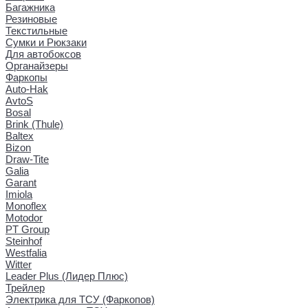
Багажника
Резиновые
Текстильные
Сумки и Рюкзаки
Для автобоксов
Органайзеры
Фаркопы
Auto-Hak
AvtoS
Bosal
Brink (Thule)
Baltex
Bizon
Draw-Tite
Galia
Garant
Imiola
Monoflex
Motodor
PT Group
Steinhof
Westfalia
Witter
Leader Plus (Лидер Плюс)
Трейлер
Электрика для ТСУ (Фаркопов)