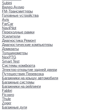
Subini
Видео Аудио
FM-Трансмиттеры
Головные устройства
Avis
FarCar
NaviPilot
Переходные рамки
Усилители
Диагностика Ремонт
Диагностические компьютеры
Домкраты
Толщинометры
NexPTG
Smart Test
Системы комфорта
Электро-открытие задней двери
Путешествия Перевозка
Багажники на крышу автомобиля
Багажные системы
Багажники на рейлинги
Fabbri
Ficopro
Thule
Zoger
Багажные дуги