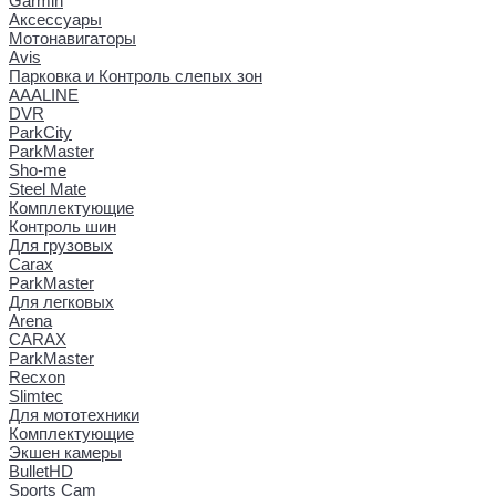
Garmin
Аксессуары
Мотонавигаторы
Avis
Парковка и Контроль слепых зон
AAALINE
DVR
ParkCity
ParkMaster
Sho-me
Steel Mate
Комплектующие
Контроль шин
Для грузовых
Carax
ParkMaster
Для легковых
Arena
CARAX
ParkMaster
Recxon
Slimtec
Для мототехники
Комплектующие
Экшен камеры
BulletHD
Sports Cam