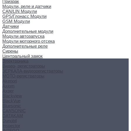
Призрак
Модули, реле и датчики
CAN/LIN Модули
GPS/Глонасс Модули
GSM Модули
Датчики
Дополнительные модули
Модули автозапуска
Модули моторного отсека
Дополнительные реле
Сирены
Центральный замок
Электроника
Видео- регистраторы
ЗЕРКАЛА-видеорегистраторы
МОТО-регистраторы
Akenori
Axiom
Axper
Blackview
BlackVue
Bluesonic
CANSONIC
DATAKAM
Dunobil
Inspector
INTEGO