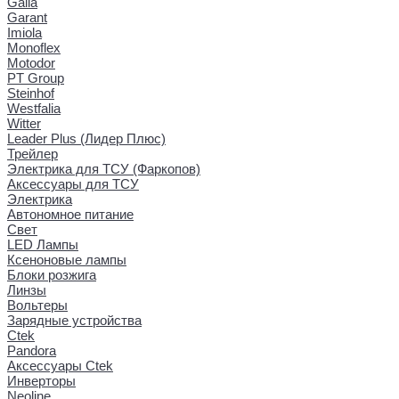
Galia
Garant
Imiola
Monoflex
Motodor
PT Group
Steinhof
Westfalia
Witter
Leader Plus (Лидер Плюс)
Трейлер
Электрика для ТСУ (Фаркопов)
Аксессуары для ТСУ
Электрика
Автономное питание
Свет
LED Лампы
Ксеноновые лампы
Блоки розжига
Линзы
Вольтеры
Зарядные устройства
Ctek
Pandora
Аксессуары Ctek
Инверторы
Neoline