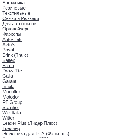
Багажника
Резиновые
Текстильные
Сумки и Рюкзаки
Для автобоксов
Органайзеры
Фаркопы
Auto-Hak
AvtoS
Bosal
Brink (Thule)
Baltex
Bizon
Draw-Tite
Galia
Garant
Imiola
Monoflex
Motodor
PT Group
Steinhof
Westfalia
Witter
Leader Plus (Лидер Плюс)
Трейлер
Электрика для ТСУ (Фаркопов)