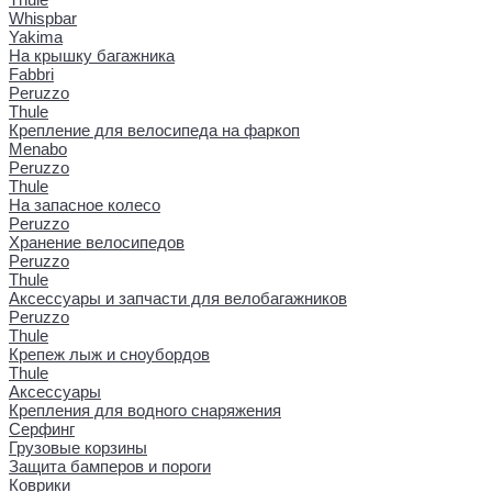
Whispbar
Yakima
На крышку багажника
Fabbri
Peruzzo
Thule
Крепление для велосипеда на фаркоп
Menabo
Peruzzo
Thule
На запасное колесо
Peruzzo
Хранение велосипедов
Peruzzo
Thule
Аксессуары и запчасти для велобагажников
Peruzzo
Thule
Крепеж лыж и сноубордов
Thule
Аксессуары
Крепления для водного снаряжения
Серфинг
Грузовые корзины
Защита бамперов и пороги
Коврики