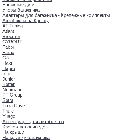
Багажные дуги
Упоры багажника
Адаптеры для багажника - Крепежные комплекты
Автобоксы на Крышу
AT Tuning
Atlant
Broomer
CYBORT
Fabbri
Farad
G3
Hakr
Hapro
Inno
Junior
Koffer
Neumann
PT Group
Sotra
Terra Drive
Thule
Yuago
Аксессуары для автобоксов
Крепеж велосипедов
На крышу
На крышку багажника