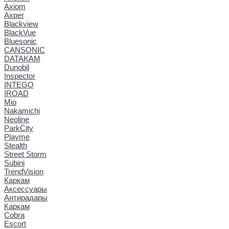
Axiom
Axper
Blackview
BlackVue
Bluesonic
CANSONIC
DATAKAM
Dunobil
Inspector
INTEGO
IROAD
Mio
Nakamichi
Neoline
ParkCity
Playme
Stealth
Street Storm
Subini
TrendVision
Каркам
Аксессуары
Антирадары
Каркам
Cobra
Escort