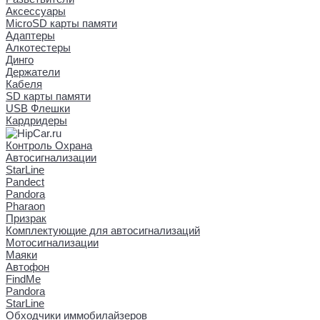
Аксессуары
MicroSD карты памяти
Адаптеры
Алкотестеры
Динго
Держатели
Кабеля
SD карты памяти
USB Флешки
Кардридеры
Контроль Охрана
Автосигнализации
StarLine
Pandect
Pandora
Pharaon
Призрак
Комплектующие для автосигнализаций
Мотосигнализации
Маяки
Автофон
FindMe
Pandora
StarLine
Обходчики иммобилайзеров