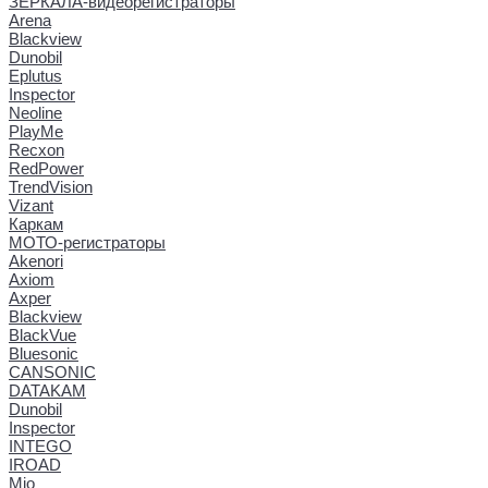
ЗЕРКАЛА-видеорегистраторы
Arena
Blackview
Dunobil
Eplutus
Inspector
Neoline
PlayMe
Recxon
RedPower
TrendVision
Vizant
Каркам
МОТО-регистраторы
Akenori
Axiom
Axper
Blackview
BlackVue
Bluesonic
CANSONIC
DATAKAM
Dunobil
Inspector
INTEGO
IROAD
Mio