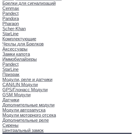
Брелки для сигнализаций
Cenmax
Pandect
Pandora
Pharaon
Scher-Khan
StarLine
Комплектующие
Чехлы для Брелков
Аксессуары
Замки капота
Иммобилайзеры
Pandect
StarLine
Призрак
Модули, реле и датчики
CAN/LIN Модули
GPS/Глонасс Модули
GSM Модули
Датчики
Дополнительные модули
Модули автозапуска
Модули моторного отсека
Дополнительные реле
Сирены
Центральный замок