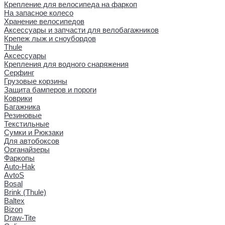
Крепление для велосипеда на фаркоп
На запасное колесо
Хранение велосипедов
Аксессуары и запчасти для велобагажников
Крепеж лыж и сноубордов
Thule
Аксессуары
Крепления для водного снаряжения
Серфинг
Грузовые корзины
Защита бамперов и пороги
Коврики
Багажника
Резиновые
Текстильные
Сумки и Рюкзаки
Для автобоксов
Органайзеры
Фаркопы
Auto-Hak
AvtoS
Bosal
Brink (Thule)
Baltex
Bizon
Draw-Tite