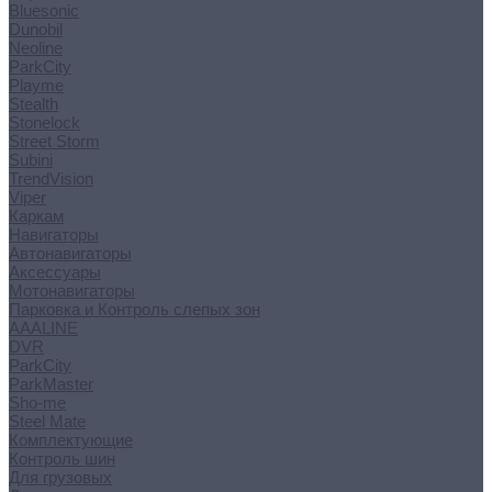
Bluesonic
Dunobil
Neoline
ParkCity
Playme
Stealth
Stonelock
Street Storm
Subini
TrendVision
Viper
Каркам
Навигаторы
Автонавигаторы
Аксессуары
Мотонавигаторы
Парковка и Контроль слепых зон
AAALINE
DVR
ParkCity
ParkMaster
Sho-me
Steel Mate
Комплектующие
Контроль шин
Для грузовых