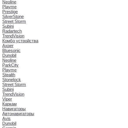
Neoline
Playme
Prestige
SilverStone
Street Storm
Subini
Radartech
TrendVision
Комбо устройства
Axper
Bluesonic
Dunobil
Neoline
ParkCity
Playme
Stealth
Stonelock
Street Storm
Subini
TrendVision
Viper
Каркам
Навигаторы
Автонавигаторы
Avis
Dunobil