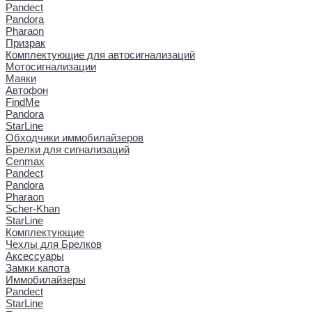
Pandect
Pandora
Pharaon
Призрак
Комплектующие для автосигнализаций
Мотосигнализации
Маяки
Автофон
FindMe
Pandora
StarLine
Обходчики иммобилайзеров
Брелки для сигнализаций
Cenmax
Pandect
Pandora
Pharaon
Scher-Khan
StarLine
Комплектующие
Чехлы для Брелков
Аксессуары
Замки капота
Иммобилайзеры
Pandect
StarLine