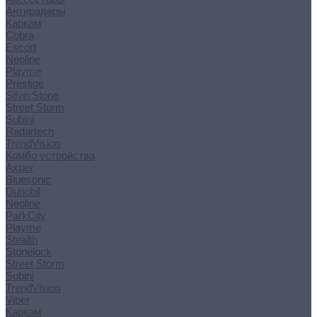
Антирадары
Каркам
Cobra
Escort
Neoline
Playme
Prestige
SilverStone
Street Storm
Subini
Radartech
TrendVision
Комбо устройства
Axper
Bluesonic
Dunobil
Neoline
ParkCity
Playme
Stealth
Stonelock
Street Storm
Subini
TrendVision
Viper
Каркам