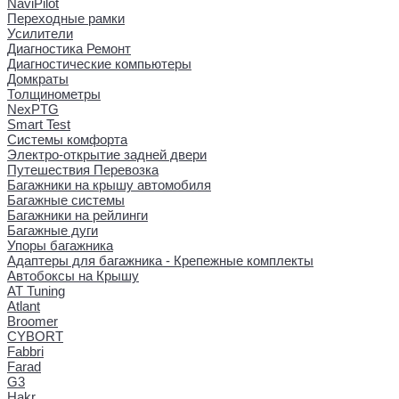
NaviPilot
Переходные рамки
Усилители
Диагностика Ремонт
Диагностические компьютеры
Домкраты
Толщинометры
NexPTG
Smart Test
Системы комфорта
Электро-открытие задней двери
Путешествия Перевозка
Багажники на крышу автомобиля
Багажные системы
Багажники на рейлинги
Багажные дуги
Упоры багажника
Адаптеры для багажника - Крепежные комплекты
Автобоксы на Крышу
AT Tuning
Atlant
Broomer
CYBORT
Fabbri
Farad
G3
Hakr