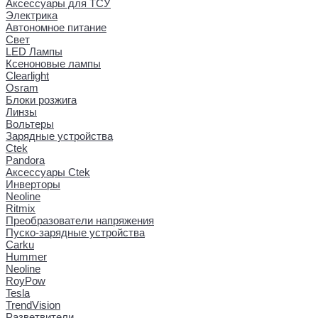
Аксессуары для ТСУ
Электрика
Автономное питание
Свет
LED Лампы
Ксеноновые лампы
Clearlight
Osram
Блоки розжига
Линзы
Вольтеры
Зарядные устройства
Ctek
Pandora
Аксессуары Ctek
Инверторы
Neoline
Ritmix
Преобразователи напряжения
Пуско-зарядные устройства
Carku
Hummer
Neoline
RoyPow
Tesla
TrendVision
Разветвители