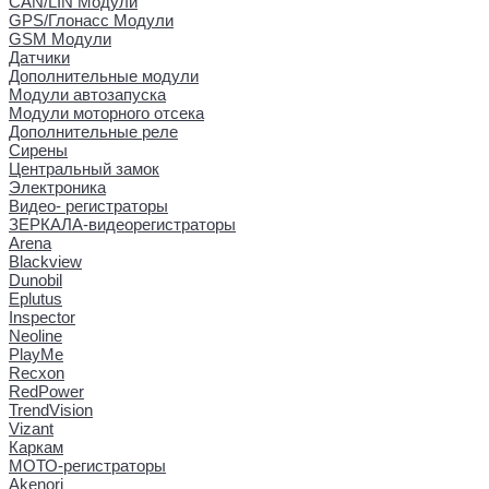
CAN/LIN Модули
GPS/Глонасс Модули
GSM Модули
Датчики
Дополнительные модули
Модули автозапуска
Модули моторного отсека
Дополнительные реле
Сирены
Центральный замок
Электроника
Видео- регистраторы
ЗЕРКАЛА-видеорегистраторы
Arena
Blackview
Dunobil
Eplutus
Inspector
Neoline
PlayMe
Recxon
RedPower
TrendVision
Vizant
Каркам
МОТО-регистраторы
Akenori