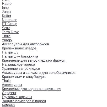
Hapro
Inno
Junior
Koffer
Neumann
PT Group
Sotra
Terra Drive
Thule
Yuago
Аксессуары для автобоксов
Крепеж велосипедов
На крышу
На крышку багажника
Крепление для велосипеда на фаркоп
На запасное колесо
Хранение велосипедов
Аксессуары и запчасти для велобагажников
Крепеж лыж и сноубордов
Thule
Аксессуары
Крепления для водного снаряжения
Серфинг
Грузовые корзины
Защита бамперов и пороги
Коврики