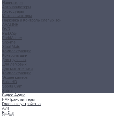
Навигаторы
Автонавигаторы
Аксессуары
Мотонавигаторы
Парковка и Контроль слепых зон
AAALINE
DVR
ParkCity
ParkMaster
Sho-me
Steel Mate
Комплектующие
Контроль шин
Для грузовых
Для легковых
Для мототехники
Комплектующие
Экшен камеры
BulletHD
Sports Cam
Subini
Видео Аудио
FM-Трансмиттеры
Головные устройства
Avis
FarCar