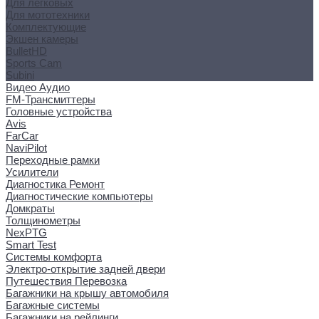
Для легковых
Для мототехники
Комплектующие
Экшен камеры
BulletHD
Sports Cam
Subini
Видео Аудио
FM-Трансмиттеры
Головные устройства
Avis
FarCar
NaviPilot
Переходные рамки
Усилители
Диагностика Ремонт
Диагностические компьютеры
Домкраты
Толщинометры
NexPTG
Smart Test
Системы комфорта
Электро-открытие задней двери
Путешествия Перевозка
Багажники на крышу автомобиля
Багажные системы
Багажники на рейлинги