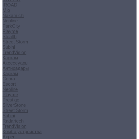
IROAD
Mio
Nakamichi
Neoline
ParkCity
Playme
Stealth
Street Storm
Subini
TrendVision
Каркам
Аксессуары
Антирадары
Каркам
Cobra
Escort
Neoline
Playme
Prestige
SilverStone
Street Storm
Subini
Radartech
TrendVision
Комбо устройства
Axper