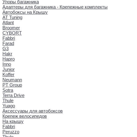
Упоры багажника
Адаптеры для багажника - Крепежные комплекты
Автобоксы на Крышу
AT Tuning
Atlant
Broomer
CYBORT
Fabbri
Farad
G3
Hakr
Hapro
Inno
Junior
Koffer
Neumann
PT Group
Sotra
Terra Drive
Thule
Yuago
Аксессуары для автобоксов
Крепеж велосипедов
На крышу
Fabbri
Peruzzo
Thule