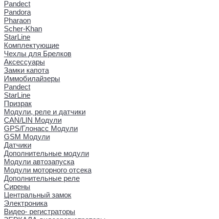
Pandect
Pandora
Pharaon
Scher-Khan
StarLine
Комплектующие
Чехлы для Брелков
Аксессуары
Замки капота
Иммобилайзеры
Pandect
StarLine
Призрак
Модули, реле и датчики
CAN/LIN Модули
GPS/Глонасс Модули
GSM Модули
Датчики
Дополнительные модули
Модули автозапуска
Модули моторного отсека
Дополнительные реле
Сирены
Центральный замок
Электроника
Видео- регистраторы