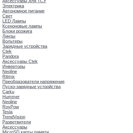
Аксессуары для ТСУ
Электрика
Автономное питание
Свет
LED Лампы
Ксеноновые лампы
Блоки розжига
Линзы
Вольтеры
Зарядные устройства
Ctek
Pandora
Аксессуары Ctek
Инверторы
Neoline
Ritmix
Преобразователи напряжения
Пуско-зарядные устройства
Carku
Hummer
Neoline
RoyPow
Tesla
TrendVision
Разветвители
Аксессуары
MicroSD карты памяти