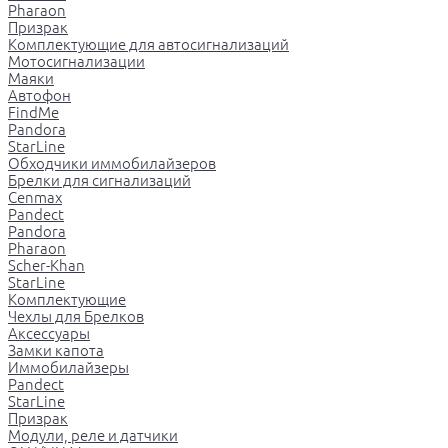
Pharaon
Призрак
Комплектующие для автосигнализаций
Мотосигнализации
Маяки
Автофон
FindMe
Pandora
StarLine
Обходчики иммобилайзеров
Брелки для сигнализаций
Cenmax
Pandect
Pandora
Pharaon
Scher-Khan
StarLine
Комплектующие
Чехлы для Брелков
Аксессуары
Замки капота
Иммобилайзеры
Pandect
StarLine
Призрак
Модули, реле и датчики