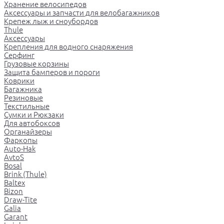
Хранение велосипедов
Аксессуары и запчасти для велобагажников
Крепеж лыж и сноубордов
Thule
Аксессуары
Крепления для водного снаряжения
Серфинг
Грузовые корзины
Защита бамперов и пороги
Коврики
Багажника
Резиновые
Текстильные
Сумки и Рюкзаки
Для автобоксов
Органайзеры
Фаркопы
Auto-Hak
AvtoS
Bosal
Brink (Thule)
Baltex
Bizon
Draw-Tite
Galia
Garant