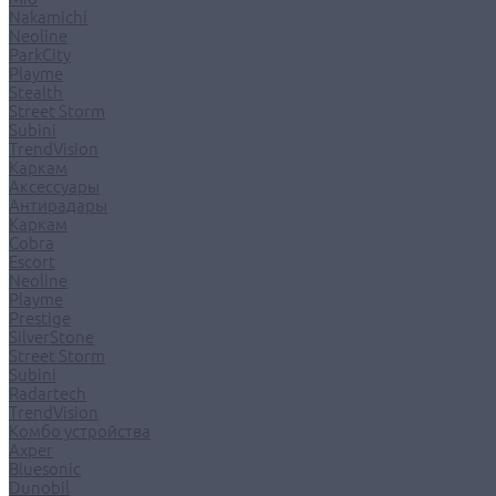
Nakamichi
Neoline
ParkCity
Playme
Stealth
Street Storm
Subini
TrendVision
Каркам
Аксессуары
Антирадары
Каркам
Cobra
Escort
Neoline
Playme
Prestige
SilverStone
Street Storm
Subini
Radartech
TrendVision
Комбо устройства
Axper
Bluesonic
Dunobil