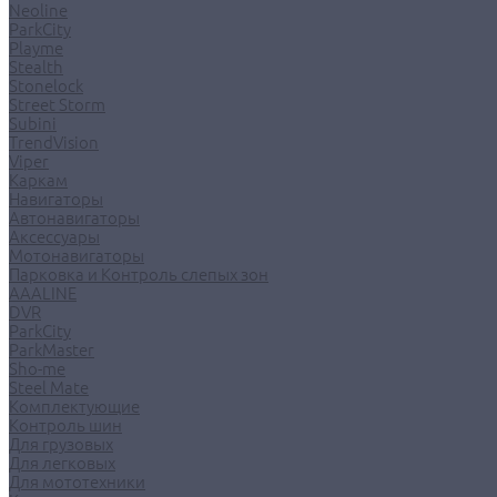
Neoline
ParkCity
Playme
Stealth
Stonelock
Street Storm
Subini
TrendVision
Viper
Каркам
Навигаторы
Автонавигаторы
Аксессуары
Мотонавигаторы
Парковка и Контроль слепых зон
AAALINE
DVR
ParkCity
ParkMaster
Sho-me
Steel Mate
Комплектующие
Контроль шин
Для грузовых
Для легковых
Для мототехники