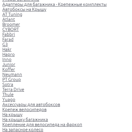
Адаптеры для багажника - Крепежные комплекты
Автобоксы на Крышу
AT Tuning
Atlant
Broomer
CYBORT
Fabbri
Farad
G3
Hakr
Hapro
Inno
Junior
Koffer
Neumann
PT Group
Sotra
Terra Drive
Thule
Yuago
Аксессуары для автобоксов
Крепеж велосипедов
На крышу
На крышку багажника
Крепление для велосипеда на фаркоп
На запасное колесо