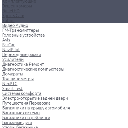
Комплектующие
Экшен камеры
BulletHD
Sports Cam
Subini
Видео Аудио
FM-Трансмиттеры
Головные устройства
Avis
FarCar
NaviPilot
Переходные рамки
Усилители
Диагностика Ремонт
Диагностические компьютеры
Домкраты
Толщинометры
NexPTG
Smart Test
Системы комфорта
Электро-открытие задней двери
Путешествия Перевозка
Багажники на крышу автомобиля
Багажные системы
Багажники на рейлинги
Багажные дуги
Упоры багажника