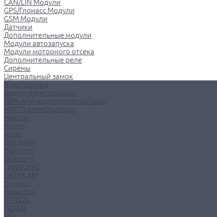
CAN/LIN Модули
GPS/Глонасс Модули
GSM Модули
Датчики
Дополнительные модули
Модули автозапуска
Модули моторного отсека
Дополнительные реле
Сирены
Центральный замок
Электроника
Видео- регистраторы
ЗЕРКАЛА-видеорегистраторы
МОТО-регистраторы
Akenori
Axiom
Axper
Blackview
BlackVue
Bluesonic
CANSONIC
DATAKAM
Dunobil
Inspector
INTEGO
IROAD
Mio