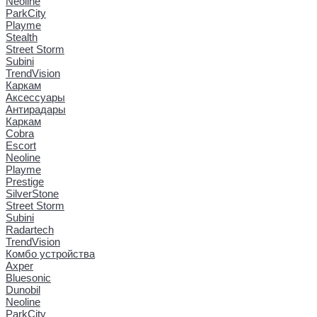
Neoline
ParkCity
Playme
Stealth
Street Storm
Subini
TrendVision
Каркам
Аксессуары
Антирадары
Каркам
Cobra
Escort
Neoline
Playme
Prestige
SilverStone
Street Storm
Subini
Radartech
TrendVision
Комбо устройства
Axper
Bluesonic
Dunobil
Neoline
ParkCity