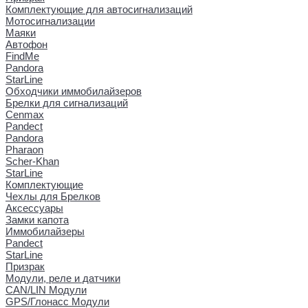
Комплектующие для автосигнализаций
Мотосигнализации
Маяки
Автофон
FindMe
Pandora
StarLine
Обходчики иммобилайзеров
Брелки для сигнализаций
Cenmax
Pandect
Pandora
Pharaon
Scher-Khan
StarLine
Комплектующие
Чехлы для Брелков
Аксессуары
Замки капота
Иммобилайзеры
Pandect
StarLine
Призрак
Модули, реле и датчики
CAN/LIN Модули
GPS/Глонасс Модули