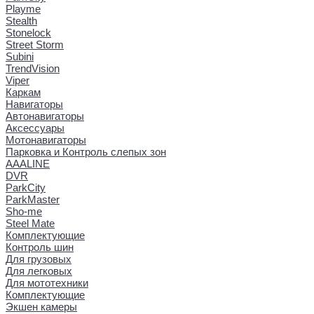
Playme
Stealth
Stonelock
Street Storm
Subini
TrendVision
Viper
Каркам
Навигаторы
Автонавигаторы
Аксессуары
Мотонавигаторы
Парковка и Контроль слепых зон
AAALINE
DVR
ParkCity
ParkMaster
Sho-me
Steel Mate
Комплектующие
Контроль шин
Для грузовых
Для легковых
Для мототехники
Комплектующие
Экшен камеры