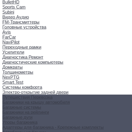
BulletHD
Sports Cam
Subini
Видео Аудио
FM-Трансмиттеры
Головные устройства
Avis
FarCar
NaviPilot
Переходные рамки
Усилители
Диагностика Ремонт
Диагностические компьютеры
Домкраты
Толщинометры
NexPTG
Smart Test
Системы комфорта
Электро-открытие задней двери
Путешествия Перевозка
Багажники на крышу автомобиля
Багажные системы
Багажники на рейлинги
Багажные дуги
Упоры багажника
Адаптеры для багажника - Крепежные комплекты