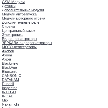
GSM Модули
Датчики
Дополнительные модули
Модули автозапуска
Модули моторного отсека
Дополнительные реле
Сирены
Центральный замок
Электроника
Видео- регистраторы
ЗЕРКАЛА-видеорегистраторы
МОТО-регистраторы
Akenori
Axiom
Axper
Blackview
BlackVue
Bluesonic
CANSONIC
DATAKAM
Dunobil
Inspector
INTEGO
IROAD
Mio
Nakamichi