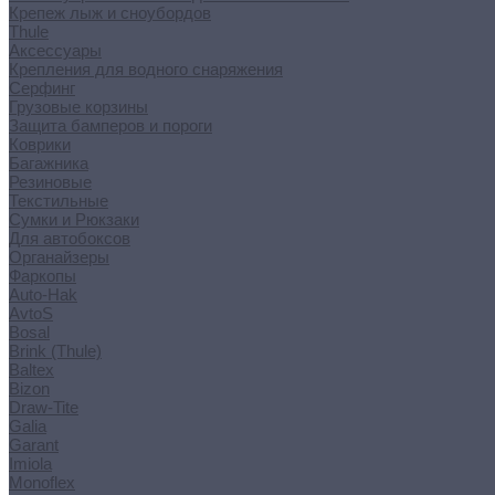
Крепеж лыж и сноубордов
Thule
Аксессуары
Крепления для водного снаряжения
Серфинг
Грузовые корзины
Защита бамперов и пороги
Коврики
Багажника
Резиновые
Текстильные
Сумки и Рюкзаки
Для автобоксов
Органайзеры
Фаркопы
Auto-Hak
AvtoS
Bosal
Brink (Thule)
Baltex
Bizon
Draw-Tite
Galia
Garant
Imiola
Monoflex