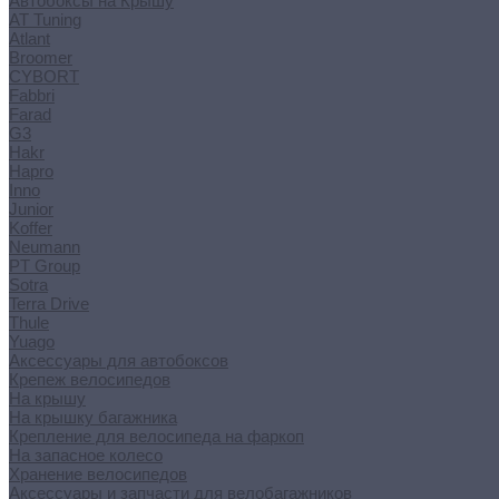
Автобоксы на Крышу
AT Tuning
Atlant
Broomer
CYBORT
Fabbri
Farad
G3
Hakr
Hapro
Inno
Junior
Koffer
Neumann
PT Group
Sotra
Terra Drive
Thule
Yuago
Аксессуары для автобоксов
Крепеж велосипедов
На крышу
На крышку багажника
Крепление для велосипеда на фаркоп
На запасное колесо
Хранение велосипедов
Аксессуары и запчасти для велобагажников