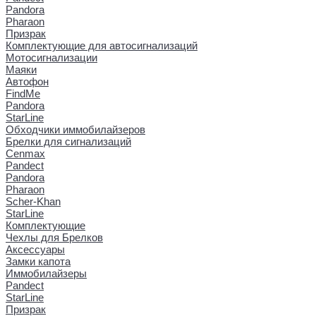
Pandora
Pharaon
Призрак
Комплектующие для автосигнализаций
Мотосигнализации
Маяки
Автофон
FindMe
Pandora
StarLine
Обходчики иммобилайзеров
Брелки для сигнализаций
Cenmax
Pandect
Pandora
Pharaon
Scher-Khan
StarLine
Комплектующие
Чехлы для Брелков
Аксессуары
Замки капота
Иммобилайзеры
Pandect
StarLine
Призрак