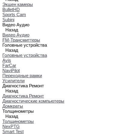
Экшен камеры
BulletHD
Sports Cam
Subini
Видео Аудио
Назад
Видео Аудио
FM-Трансмиттеры
Головные устройства
Назад
Головные устройства
Avis
FarCar
NaviPilot
Переходные рамки
Усилители
Диагностика Ремонт
Назад
Диагностика Ремонт
Диагностические компьютеры
Домкраты
Толщинометры
Назад
Толщинометры
NexPTG
Smart Test