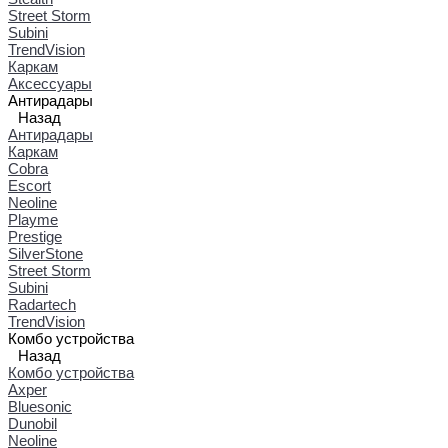
Street Storm
Subini
TrendVision
Каркам
Аксессуары
Антирадары
Назад
Антирадары
Каркам
Cobra
Escort
Neoline
Playme
Prestige
SilverStone
Street Storm
Subini
Radartech
TrendVision
Комбо устройства
Назад
Комбо устройства
Axper
Bluesonic
Dunobil
Neoline