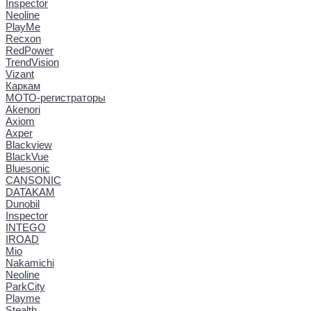
Inspector
Neoline
PlayMe
Recxon
RedPower
TrendVision
Vizant
Каркам
МОТО-регистраторы
Akenori
Axiom
Axper
Blackview
BlackVue
Bluesonic
CANSONIC
DATAKAM
Dunobil
Inspector
INTEGO
IROAD
Mio
Nakamichi
Neoline
ParkCity
Playme
Stealth