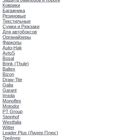
Коврики
Багажника
Резиновые
Текстильные
Сумки и Рюкзаки
Для автобоксов
Органайзеры
Фаркопы
Auto-Hak
AvtoS
Bosal
Brink (Thule)
Baltex
Bizon
Draw-Tite
Galia
Garant
Imiola
Monoflex
Motodor
PT Group
Steinhof
Westfalia
Witter
Leader Plus (Лидер Плюс)
Трейлер