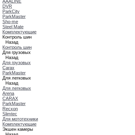
AAALINE
DVR
ParkCity
ParkMaster
Sho-me
Steel Mate
Комплектующие
Контроль шин
Назад
Контроль шин
Для грузовых
Назад
Для грузовых
Carax
ParkMaster
Для легковых
Назад
Для легковых
Arena
CARAX
ParkMaster
Recxon
Slimtec
Для мототехники
Комплектующие
Экшен камеры
Назад