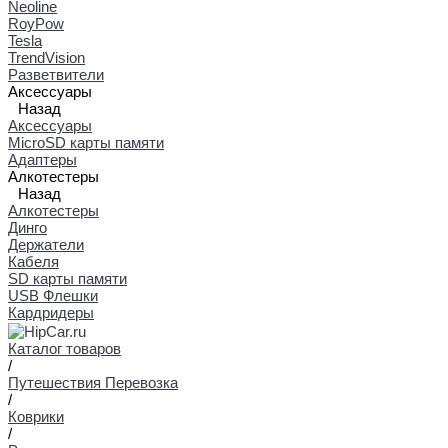
Neoline
RoyPow
Tesla
TrendVision
Разветвители
Аксессуары
Назад
Аксессуары
MicroSD карты памяти
Адаптеры
Алкотестеры
Назад
Алкотестеры
Динго
Держатели
Кабеля
SD карты памяти
USB Флешки
Кардридеры
Каталог товаров
/
Путешествия Перевозка
/
Коврики
/