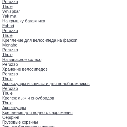
Peruzzo
Thule
Whispbar
Yakima
На крышку багажника
Fabbri
Peruzzo
Thule
Крепление для велосипеда на фаркоп
Menabo
Peruzzo
Thule
На запасное колесо
Peruzzo
Хранение велосипедов
Peruzzo
Thule
Аксессуары и запчасти для велобагажников
Peruzzo
Thule
Крепеж лыж и сноубордов
Thule
Аксессуары
Крепления для водного снаряжения
Серфинг
Грузовые корзины
Защита бамперов и пороги