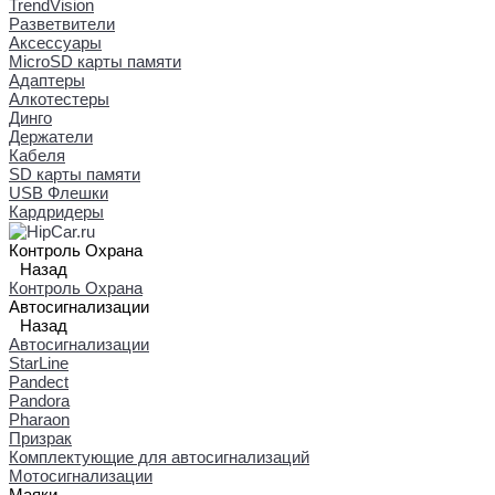
TrendVision
Разветвители
Аксессуары
MicroSD карты памяти
Адаптеры
Алкотестеры
Динго
Держатели
Кабеля
SD карты памяти
USB Флешки
Кардридеры
Контроль Охрана
Назад
Контроль Охрана
Автосигнализации
Назад
Автосигнализации
StarLine
Pandect
Pandora
Pharaon
Призрак
Комплектующие для автосигнализаций
Мотосигнализации
Маяки