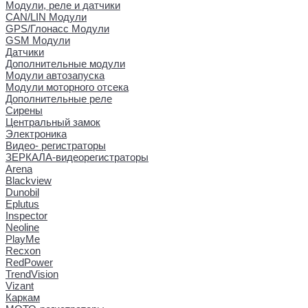
Модули, реле и датчики
CAN/LIN Модули
GPS/Глонасс Модули
GSM Модули
Датчики
Дополнительные модули
Модули автозапуска
Модули моторного отсека
Дополнительные реле
Сирены
Центральный замок
Электроника
Видео- регистраторы
ЗЕРКАЛА-видеорегистраторы
Arena
Blackview
Dunobil
Eplutus
Inspector
Neoline
PlayMe
Recxon
RedPower
TrendVision
Vizant
Каркам