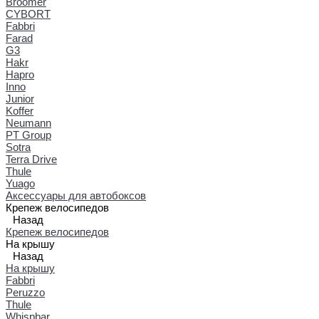
Broomer
CYBORT
Fabbri
Farad
G3
Hakr
Hapro
Inno
Junior
Koffer
Neumann
PT Group
Sotra
Terra Drive
Thule
Yuago
Аксессуары для автобоксов
Крепеж велосипедов
Назад
Крепеж велосипедов
На крышу
Назад
На крышу
Fabbri
Peruzzo
Thule
Whispbar