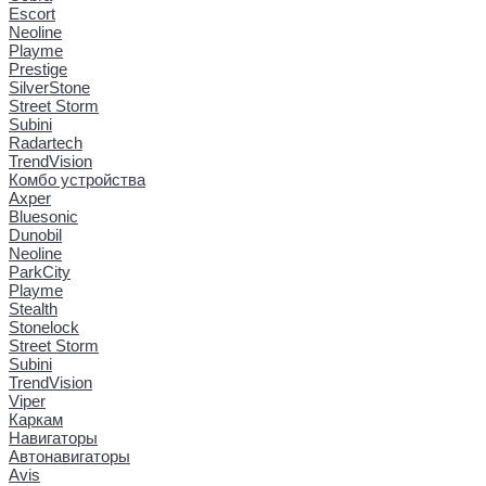
Escort
Neoline
Playme
Prestige
SilverStone
Street Storm
Subini
Radartech
TrendVision
Комбо устройства
Axper
Bluesonic
Dunobil
Neoline
ParkCity
Playme
Stealth
Stonelock
Street Storm
Subini
TrendVision
Viper
Каркам
Навигаторы
Автонавигаторы
Avis