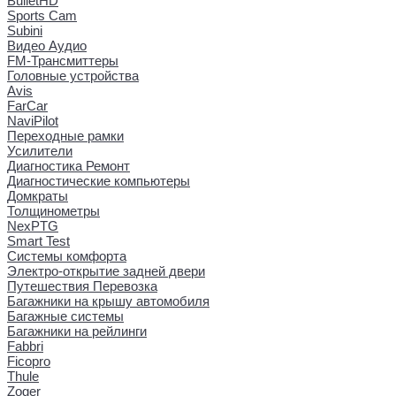
BulletHD
Sports Cam
Subini
Видео Аудио
FM-Трансмиттеры
Головные устройства
Avis
FarCar
NaviPilot
Переходные рамки
Усилители
Диагностика Ремонт
Диагностические компьютеры
Домкраты
Толщинометры
NexPTG
Smart Test
Системы комфорта
Электро-открытие задней двери
Путешествия Перевозка
Багажники на крышу автомобиля
Багажные системы
Багажники на рейлинги
Fabbri
Ficopro
Thule
Zoger