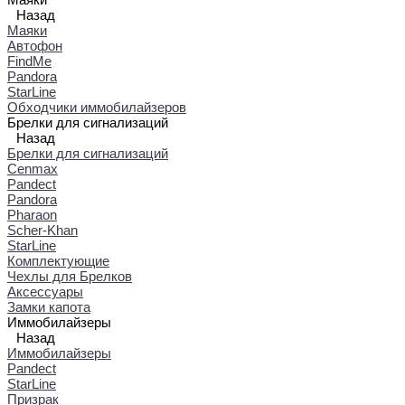
Назад
Маяки
Автофон
FindMe
Pandora
StarLine
Обходчики иммобилайзеров
Брелки для сигнализаций
Назад
Брелки для сигнализаций
Cenmax
Pandect
Pandora
Pharaon
Scher-Khan
StarLine
Комплектующие
Чехлы для Брелков
Аксессуары
Замки капота
Иммобилайзеры
Назад
Иммобилайзеры
Pandect
StarLine
Призрак