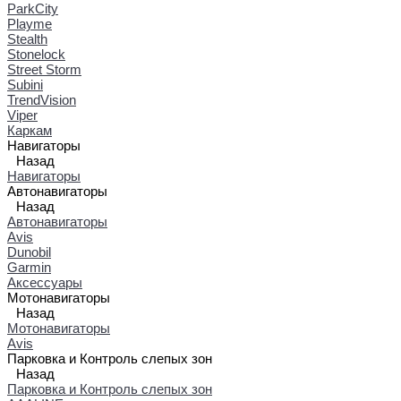
ParkCity
Playme
Stealth
Stonelock
Street Storm
Subini
TrendVision
Viper
Каркам
Навигаторы
Назад
Навигаторы
Автонавигаторы
Назад
Автонавигаторы
Avis
Dunobil
Garmin
Аксессуары
Мотонавигаторы
Назад
Мотонавигаторы
Avis
Парковка и Контроль слепых зон
Назад
Парковка и Контроль слепых зон