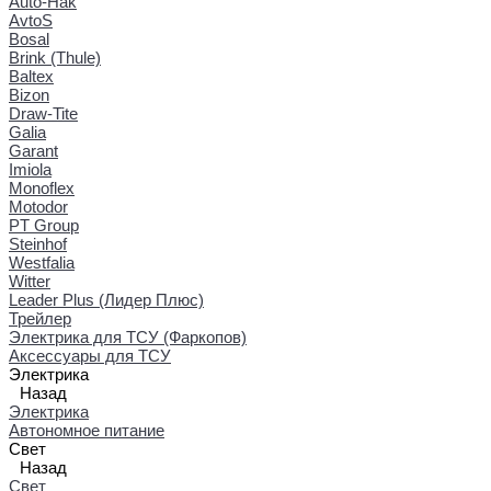
Auto-Hak
AvtoS
Bosal
Brink (Thule)
Baltex
Bizon
Draw-Tite
Galia
Garant
Imiola
Monoflex
Motodor
PT Group
Steinhof
Westfalia
Witter
Leader Plus (Лидер Плюс)
Трейлер
Электрика для ТСУ (Фаркопов)
Аксессуары для ТСУ
Электрика
Назад
Электрика
Автономное питание
Свет
Назад
Свет