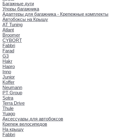
Багажные дуги
Упоры багажника
Адаптеры для багажника - Крепежные комплекты
Автобоксы на Крышу
AT Tuning
Atlant
Broomer
CYBORT
Fabbri
Farad
G3
Hakr
Hapro
Inno
Junior
Koffer
Neumann
PT Group
Sotra
Terra Drive
Thule
Yuago
Аксессуары для автобоксов
Крепеж велосипедов
На крышу
Fabbri