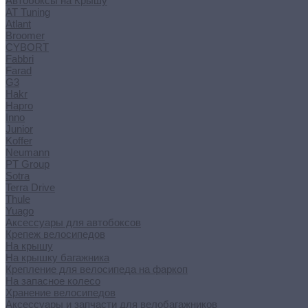
Автобоксы на Крышу
AT Tuning
Atlant
Broomer
CYBORT
Fabbri
Farad
G3
Hakr
Hapro
Inno
Junior
Koffer
Neumann
PT Group
Sotra
Terra Drive
Thule
Yuago
Аксессуары для автобоксов
Крепеж велосипедов
На крышу
На крышку багажника
Крепление для велосипеда на фаркоп
На запасное колесо
Хранение велосипедов
Аксессуары и запчасти для велобагажников