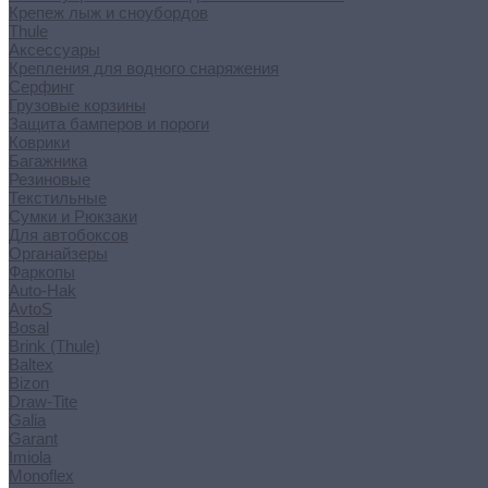
Крепеж лыж и сноубордов
Thule
Аксессуары
Крепления для водного снаряжения
Серфинг
Грузовые корзины
Защита бамперов и пороги
Коврики
Багажника
Резиновые
Текстильные
Сумки и Рюкзаки
Для автобоксов
Органайзеры
Фаркопы
Auto-Hak
AvtoS
Bosal
Brink (Thule)
Baltex
Bizon
Draw-Tite
Galia
Garant
Imiola
Monoflex