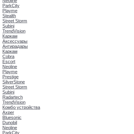
Neoline
ParkCity
Playme
Stealth
Street Storm
Subini
TrendVision
Каркам
Аксессуары
Антирадары
Каркам
Cobra
Escort
Neoline
Playme
Prestige
SilverStone
Street Storm
Subini
Radartech
TrendVision
Комбо устройства
Axper
Bluesonic
Dunobil
Neoline
ParkCity