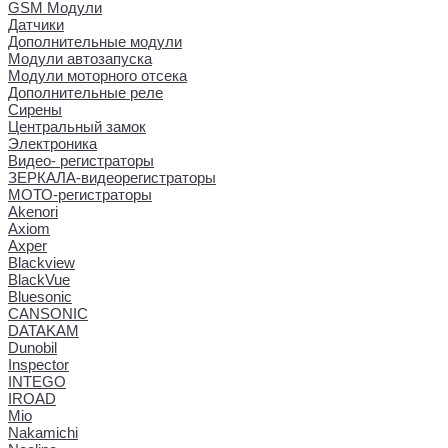
GSM Модули
Датчики
Дополнительные модули
Модули автозапуска
Модули моторного отсека
Дополнительные реле
Сирены
Центральный замок
Электроника
Видео- регистраторы
ЗЕРКАЛА-видеорегистраторы
МОТО-регистраторы
Akenori
Axiom
Axper
Blackview
BlackVue
Bluesonic
CANSONIC
DATAKAM
Dunobil
Inspector
INTEGO
IROAD
Mio
Nakamichi