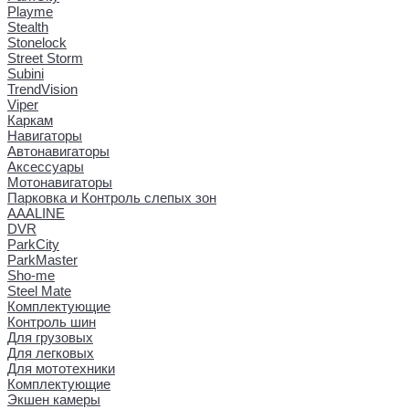
Playme
Stealth
Stonelock
Street Storm
Subini
TrendVision
Viper
Каркам
Навигаторы
Автонавигаторы
Аксессуары
Мотонавигаторы
Парковка и Контроль слепых зон
AAALINE
DVR
ParkCity
ParkMaster
Sho-me
Steel Mate
Комплектующие
Контроль шин
Для грузовых
Для легковых
Для мототехники
Комплектующие
Экшен камеры