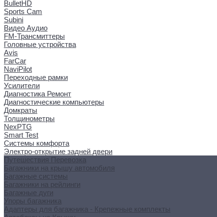
BulletHD
Sports Cam
Subini
Видео Аудио
FM-Трансмиттеры
Головные устройства
Avis
FarCar
NaviPilot
Переходные рамки
Усилители
Диагностика Ремонт
Диагностические компьютеры
Домкраты
Толщинометры
NexPTG
Smart Test
Системы комфорта
Электро-открытие задней двери
Путешествия Перевозка
Багажники на крышу автомобиля
Багажные системы
Багажники на рейлинги
Багажные дуги
Упоры багажника
Адаптеры для багажника - Крепежные комплекты