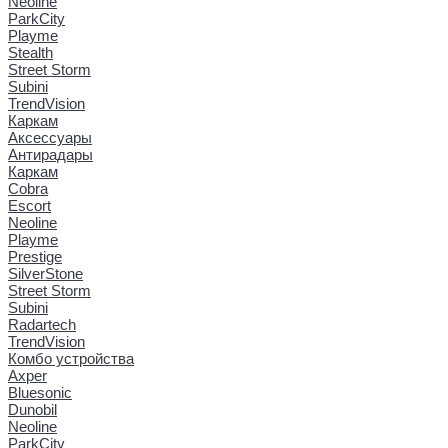
Neoline
ParkCity
Playme
Stealth
Street Storm
Subini
TrendVision
Каркам
Аксессуары
Антирадары
Каркам
Cobra
Escort
Neoline
Playme
Prestige
SilverStone
Street Storm
Subini
Radartech
TrendVision
Комбо устройства
Axper
Bluesonic
Dunobil
Neoline
ParkCity