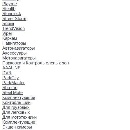
Playme
Stealth
Stonelock
Street Storm
Subini
TrendVision
Viper
Каркам
Навигаторы
Автонавигаторы
Аксессуары
Мотонавигаторы
Парковка и Контроль слепых зон
AAALINE
DVR
ParkCity
ParkMaster
Sho-me
Steel Mate
Комплектующие
Контроль шин
Для грузовых
Для легковых
Для мототехники
Комплектующие
Экшен камеры