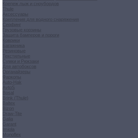
Крепеж лыж и сноубордов
Thule
Аксессуары
Крепления для водного снаряжения
Серфинг
Грузовые корзины
Защита бамперов и пороги
Коврики
Багажника
Резиновые
Текстильные
Сумки и Рюкзаки
Для автобоксов
Органайзеры
Фаркопы
Auto-Hak
AvtoS
Bosal
Brink (Thule)
Baltex
Bizon
Draw-Tite
Galia
Garant
Imiola
Monoflex