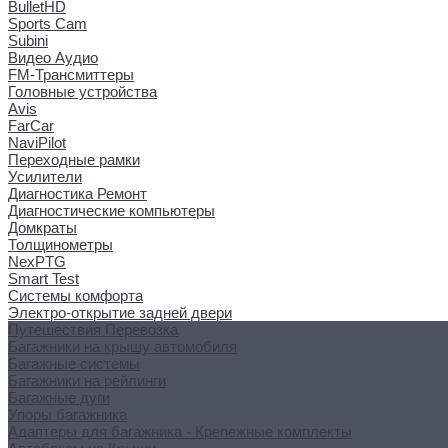
BulletHD
Sports Cam
Subini
Видео Аудио
FM-Трансмиттеры
Головные устройства
Avis
FarCar
NaviPilot
Переходные рамки
Усилители
Диагностика Ремонт
Диагностические компьютеры
Домкраты
Толщинометры
NexPTG
Smart Test
Системы комфорта
Электро-открытие задней двери
Путешествия Перевозка
Багажники на крышу автомобиля
Багажные системы
Багажники на рейлинги
Багажные дуги
Упоры багажника
Адаптеры для багажника - Крепежные комплекты