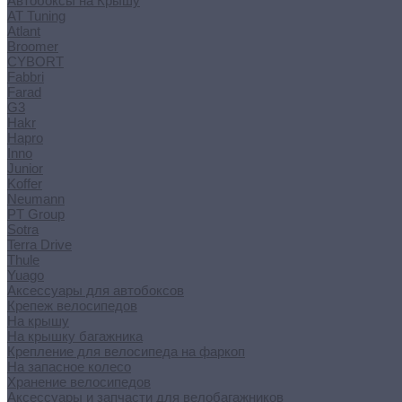
Автобоксы на Крышу
AT Tuning
Atlant
Broomer
CYBORT
Fabbri
Farad
G3
Hakr
Hapro
Inno
Junior
Koffer
Neumann
PT Group
Sotra
Terra Drive
Thule
Yuago
Аксессуары для автобоксов
Крепеж велосипедов
На крышу
На крышку багажника
Крепление для велосипеда на фаркоп
На запасное колесо
Хранение велосипедов
Аксессуары и запчасти для велобагажников