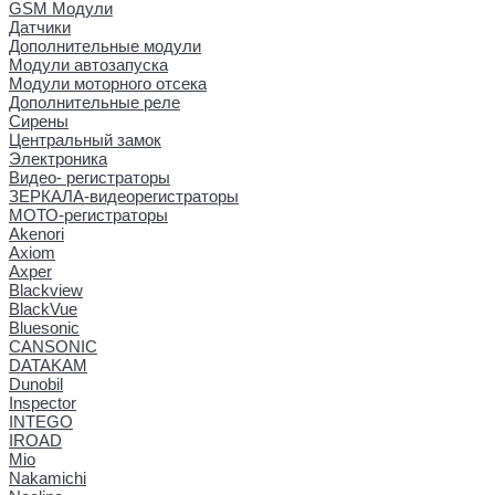
GSM Модули
Датчики
Дополнительные модули
Модули автозапуска
Модули моторного отсека
Дополнительные реле
Сирены
Центральный замок
Электроника
Видео- регистраторы
ЗЕРКАЛА-видеорегистраторы
МОТО-регистраторы
Akenori
Axiom
Axper
Blackview
BlackVue
Bluesonic
CANSONIC
DATAKAM
Dunobil
Inspector
INTEGO
IROAD
Mio
Nakamichi