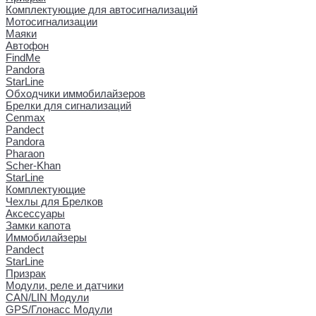
Комплектующие для автосигнализаций
Мотосигнализации
Маяки
Автофон
FindMe
Pandora
StarLine
Обходчики иммобилайзеров
Брелки для сигнализаций
Cenmax
Pandect
Pandora
Pharaon
Scher-Khan
StarLine
Комплектующие
Чехлы для Брелков
Аксессуары
Замки капота
Иммобилайзеры
Pandect
StarLine
Призрак
Модули, реле и датчики
CAN/LIN Модули
GPS/Глонасс Модули