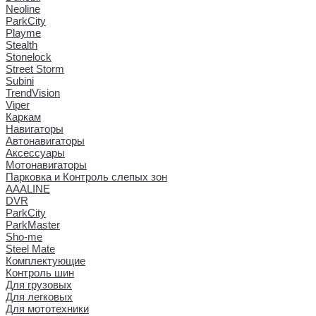
Neoline
ParkCity
Playme
Stealth
Stonelock
Street Storm
Subini
TrendVision
Viper
Каркам
Навигаторы
Автонавигаторы
Аксессуары
Мотонавигаторы
Парковка и Контроль слепых зон
AAALINE
DVR
ParkCity
ParkMaster
Sho-me
Steel Mate
Комплектующие
Контроль шин
Для грузовых
Для легковых
Для мототехники