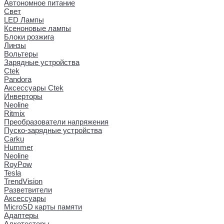
Автономное питание
Свет
LED Лампы
Ксеноновые лампы
Блоки розжига
Линзы
Вольтеры
Зарядные устройства
Ctek
Pandora
Аксессуары Ctek
Инверторы
Neoline
Ritmix
Преобразователи напряжения
Пуско-зарядные устройства
Carku
Hummer
Neoline
RoyPow
Tesla
TrendVision
Разветвители
Аксессуары
MicroSD карты памяти
Адаптеры
Алкотестеры