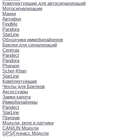
Комплектующие для автосигнализаций
Мотосигнализации
Маяки
Автофон
FindMe
Pandora
StarLine
Обходчики иммобилайзеров
Брелки для сигнализаций
Cenmax
Pandect
Pandora
Pharaon
Scher-Khan
StarLine
Комплектующие
Чехлы для Брелков
Аксессуары
Замки капота
Иммобилайзеры
Pandect
StarLine
Призрак
Модули, реле и датчики
CAN/LIN Модули
GPS/Глонасс Модули