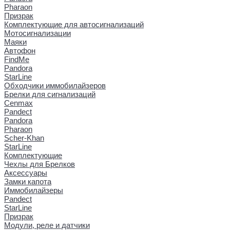
Pharaon
Призрак
Комплектующие для автосигнализаций
Мотосигнализации
Маяки
Автофон
FindMe
Pandora
StarLine
Обходчики иммобилайзеров
Брелки для сигнализаций
Cenmax
Pandect
Pandora
Pharaon
Scher-Khan
StarLine
Комплектующие
Чехлы для Брелков
Аксессуары
Замки капота
Иммобилайзеры
Pandect
StarLine
Призрак
Модули, реле и датчики