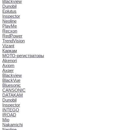
Blackview
Dunobil
Eplutus
Inspector
Neoline
PlayMe
Recxon
RedPower
TrendVision
Vizant
Каркам
МОТО-регистраторы
Akenori
Axiom
Axper
Blackview
BlackVue
Bluesonic
CANSONIC
DATAKAM
Dunobil
Inspector
INTEGO
IROAD
Mio
Nakamichi
Neoline