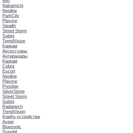
Mio
Nakamichi
Neoline
ParkCity
Playme
Stealth
Street Storm
Subini
TrendVision
Каркам
Аксессуары
Антирадары
Каркам
Cobra
Escort
Neoline
Playme
Prestige
SilverStone
Street Storm
Subini
Radartech
TrendVision
Комбо устройства
Axper
Bluesonic
Dunobil