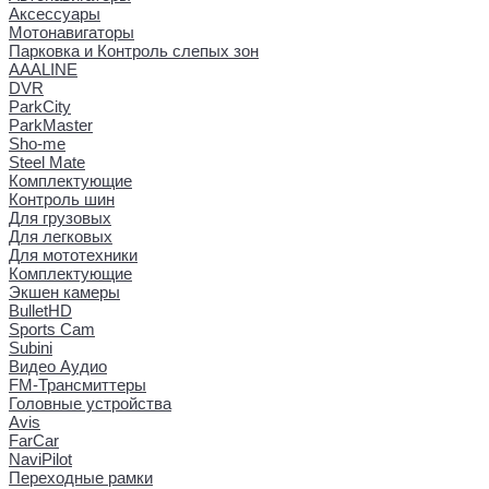
Аксессуары
Мотонавигаторы
Парковка и Контроль слепых зон
AAALINE
DVR
ParkCity
ParkMaster
Sho-me
Steel Mate
Комплектующие
Контроль шин
Для грузовых
Для легковых
Для мототехники
Комплектующие
Экшен камеры
BulletHD
Sports Cam
Subini
Видео Аудио
FM-Трансмиттеры
Головные устройства
Avis
FarCar
NaviPilot
Переходные рамки