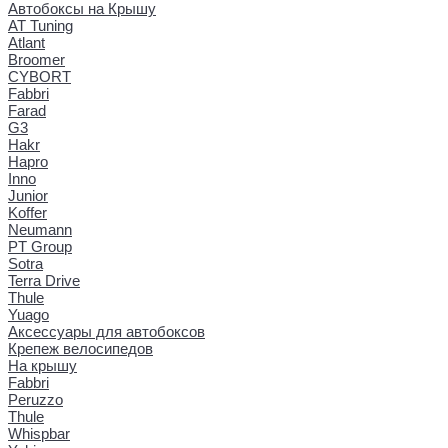
Автобоксы на Крышу
AT Tuning
Atlant
Broomer
CYBORT
Fabbri
Farad
G3
Hakr
Hapro
Inno
Junior
Koffer
Neumann
PT Group
Sotra
Terra Drive
Thule
Yuago
Аксессуары для автобоксов
Крепеж велосипедов
На крышу
Fabbri
Peruzzo
Thule
Whispbar