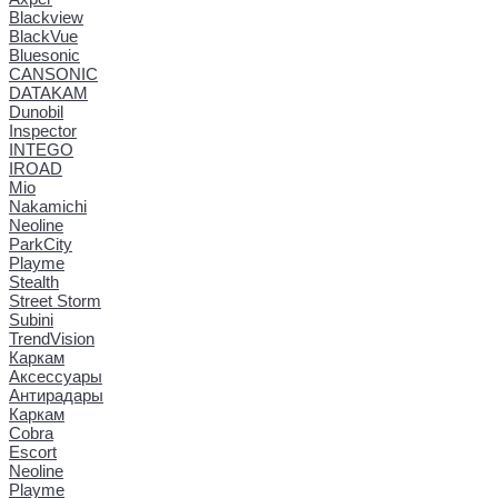
Blackview
BlackVue
Bluesonic
CANSONIC
DATAKAM
Dunobil
Inspector
INTEGO
IROAD
Mio
Nakamichi
Neoline
ParkCity
Playme
Stealth
Street Storm
Subini
TrendVision
Каркам
Аксессуары
Антирадары
Каркам
Cobra
Escort
Neoline
Playme