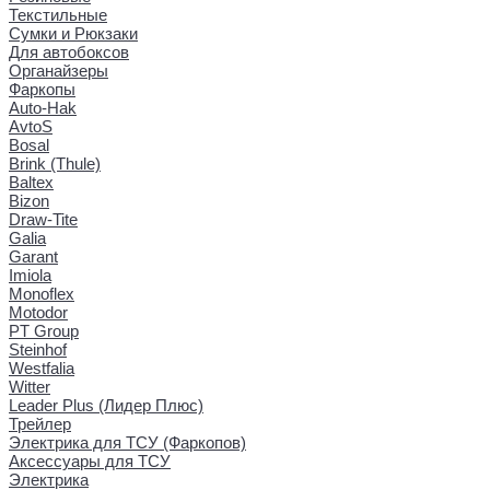
Текстильные
Сумки и Рюкзаки
Для автобоксов
Органайзеры
Фаркопы
Auto-Hak
AvtoS
Bosal
Brink (Thule)
Baltex
Bizon
Draw-Tite
Galia
Garant
Imiola
Monoflex
Motodor
PT Group
Steinhof
Westfalia
Witter
Leader Plus (Лидер Плюс)
Трейлер
Электрика для ТСУ (Фаркопов)
Аксессуары для ТСУ
Электрика