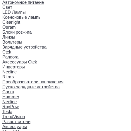
Автономное питание
Свет
LED Лампы
Ксеноновые лампы
Clearlight
Osram
Блоки розжига
Линзы
Вольтеры
Зарядные устройства
Ctek
Pandora
Аксессуары Ctek
Инверторы
Neoline
Ritmix
Преобразователи напряжения
Пуско-зарядные устройства
Carku
Hummer
Neoline
RoyPow
Tesla
TrendVision
Разветвители
Аксессуары