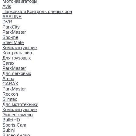
Мотонавигаторы
Avis
Парковка и Контроль слепых зон
AAALINE
DVR
ParkCity
ParkMaster
Sho-me
Steel Mate
Комплектующие
Контроль шин
Для грузовых
Carax
ParkMaster
Для легковых
Arena
CARAX
ParkMaster
Recxon
Slimtec
Для мототехники
Комплектующие
Экшен камеры
BulletHD
Sports Cam
Subini
Видео Аудио