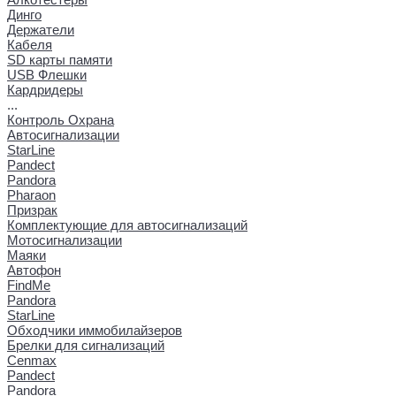
Динго
Держатели
Кабеля
SD карты памяти
USB Флешки
Кардридеры
...
Контроль Охрана
Автосигнализации
StarLine
Pandect
Pandora
Pharaon
Призрак
Комплектующие для автосигнализаций
Мотосигнализации
Маяки
Автофон
FindMe
Pandora
StarLine
Обходчики иммобилайзеров
Брелки для сигнализаций
Cenmax
Pandect
Pandora