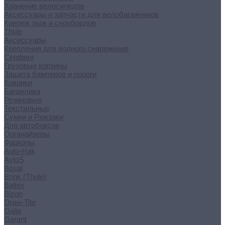
Хранение велосипедов
Аксессуары и запчасти для велобагажников
Крепеж лыж и сноубордов
Thule
Аксессуары
Крепления для водного снаряжения
Серфинг
Грузовые корзины
Защита бамперов и пороги
Коврики
Багажника
Резиновые
Текстильные
Сумки и Рюкзаки
Для автобоксов
Органайзеры
Фаркопы
Auto-Hak
AvtoS
Bosal
Brink (Thule)
Baltex
Bizon
Draw-Tite
Galia
Garant