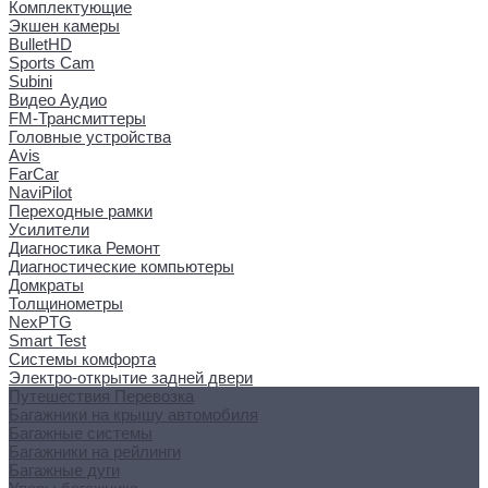
Комплектующие
Экшен камеры
BulletHD
Sports Cam
Subini
Видео Аудио
FM-Трансмиттеры
Головные устройства
Avis
FarCar
NaviPilot
Переходные рамки
Усилители
Диагностика Ремонт
Диагностические компьютеры
Домкраты
Толщинометры
NexPTG
Smart Test
Системы комфорта
Электро-открытие задней двери
Путешествия Перевозка
Багажники на крышу автомобиля
Багажные системы
Багажники на рейлинги
Багажные дуги