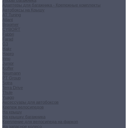
Упоры багажника
Адаптеры для багажника - Крепежные комплекты
Автобоксы на Крышу
AT Tuning
Atlant
Broomer
CYBORT
Fabbri
Farad
G3
Hakr
Hapro
Inno
Junior
Koffer
Neumann
PT Group
Sotra
Terra Drive
Thule
Yuago
Аксессуары для автобоксов
Крепеж велосипедов
На крышу
На крышку багажника
Крепление для велосипеда на фаркоп
На запасное колесо