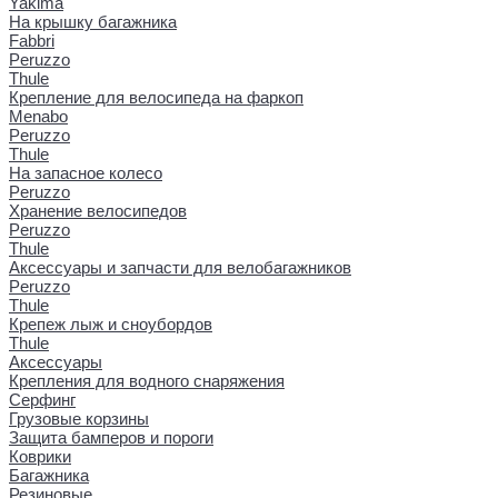
Yakima
На крышку багажника
Fabbri
Peruzzo
Thule
Крепление для велосипеда на фаркоп
Menabo
Peruzzo
Thule
На запасное колесо
Peruzzo
Хранение велосипедов
Peruzzo
Thule
Аксессуары и запчасти для велобагажников
Peruzzo
Thule
Крепеж лыж и сноубордов
Thule
Аксессуары
Крепления для водного снаряжения
Серфинг
Грузовые корзины
Защита бамперов и пороги
Коврики
Багажника
Резиновые