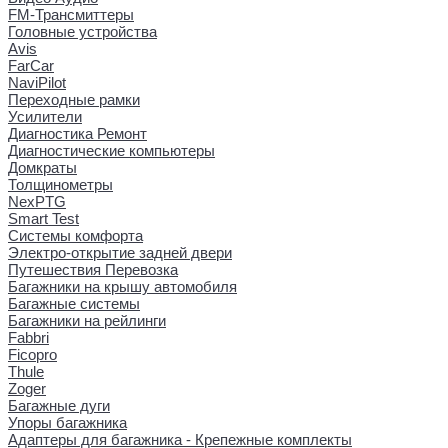
FM-Трансмиттеры
Головные устройства
Avis
FarCar
NaviPilot
Переходные рамки
Усилители
Диагностика Ремонт
Диагностические компьютеры
Домкраты
Толщинометры
NexPTG
Smart Test
Системы комфорта
Электро-открытие задней двери
Путешествия Перевозка
Багажники на крышу автомобиля
Багажные системы
Багажники на рейлинги
Fabbri
Ficopro
Thule
Zoger
Багажные дуги
Упоры багажника
Адаптеры для багажника - Крепежные комплекты