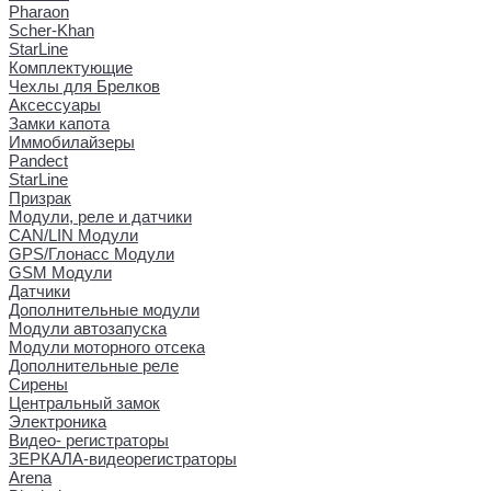
Pharaon
Scher-Khan
StarLine
Комплектующие
Чехлы для Брелков
Аксессуары
Замки капота
Иммобилайзеры
Pandect
StarLine
Призрак
Модули, реле и датчики
CAN/LIN Модули
GPS/Глонасс Модули
GSM Модули
Датчики
Дополнительные модули
Модули автозапуска
Модули моторного отсека
Дополнительные реле
Сирены
Центральный замок
Электроника
Видео- регистраторы
ЗЕРКАЛА-видеорегистраторы
Arena