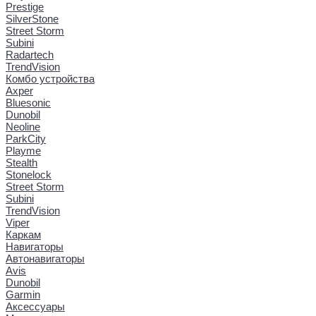
Prestige
SilverStone
Street Storm
Subini
Radartech
TrendVision
Комбо устройства
Axper
Bluesonic
Dunobil
Neoline
ParkCity
Playme
Stealth
Stonelock
Street Storm
Subini
TrendVision
Viper
Каркам
Навигаторы
Автонавигаторы
Avis
Dunobil
Garmin
Аксессуары