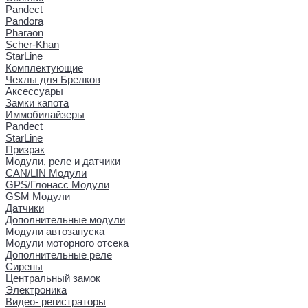
Pandect
Pandora
Pharaon
Scher-Khan
StarLine
Комплектующие
Чехлы для Брелков
Аксессуары
Замки капота
Иммобилайзеры
Pandect
StarLine
Призрак
Модули, реле и датчики
CAN/LIN Модули
GPS/Глонасс Модули
GSM Модули
Датчики
Дополнительные модули
Модули автозапуска
Модули моторного отсека
Дополнительные реле
Сирены
Центральный замок
Электроника
Видео- регистраторы