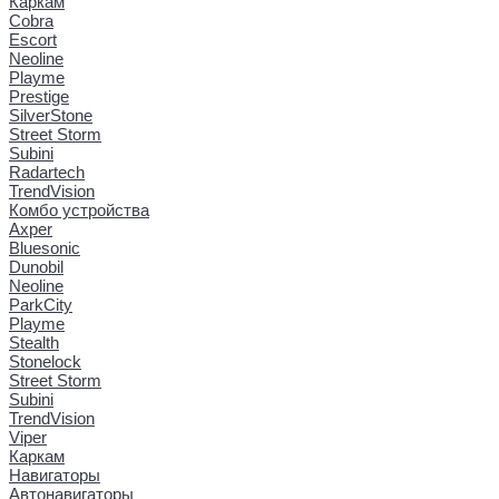
Каркам
Cobra
Escort
Neoline
Playme
Prestige
SilverStone
Street Storm
Subini
Radartech
TrendVision
Комбо устройства
Axper
Bluesonic
Dunobil
Neoline
ParkCity
Playme
Stealth
Stonelock
Street Storm
Subini
TrendVision
Viper
Каркам
Навигаторы
Автонавигаторы