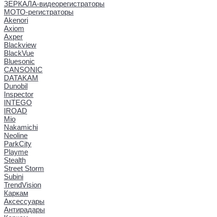
ЗЕРКАЛА-видеорегистраторы
МОТО-регистраторы
Akenori
Axiom
Axper
Blackview
BlackVue
Bluesonic
CANSONIC
DATAKAM
Dunobil
Inspector
INTEGO
IROAD
Mio
Nakamichi
Neoline
ParkCity
Playme
Stealth
Street Storm
Subini
TrendVision
Каркам
Аксессуары
Антирадары