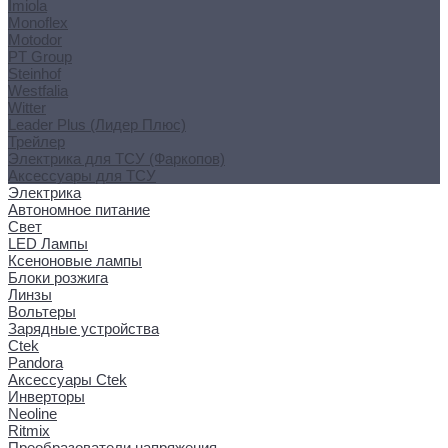
Imiola
Monoflex
Motodor
PT Group
Steinhof
Westfalia
Witter
Leader Plus (Лидер Плюс)
Трейлер
Электрика для ТСУ (Фаркопов)
Аксессуары для ТСУ
Электрика
Автономное питание
Свет
LED Лампы
Ксеноновые лампы
Блоки розжига
Линзы
Вольтеры
Зарядные устройства
Ctek
Pandora
Аксессуары Ctek
Инверторы
Neoline
Ritmix
Преобразователи напряжения