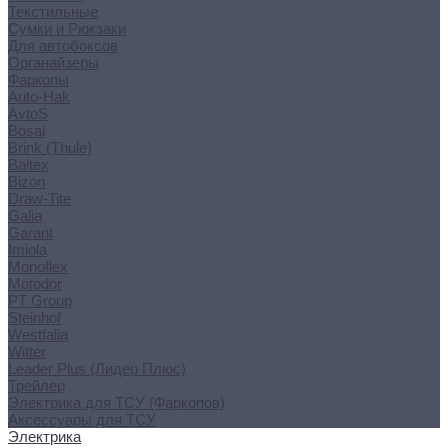
Текстильные
Сумки и Рюкзаки
Для автобоксов
Органайзеры
Фаркопы
Auto-Hak
AvtoS
Bosal
Brink (Thule)
Baltex
Bizon
Draw-Tite
Galia
Garant
Imiola
Monoflex
Motodor
PT Group
Steinhof
Westfalia
Witter
Leader Plus (Лидер Плюс)
Трейлер
Электрика для ТСУ (Фаркопов)
Аксессуары для ТСУ
Электрика