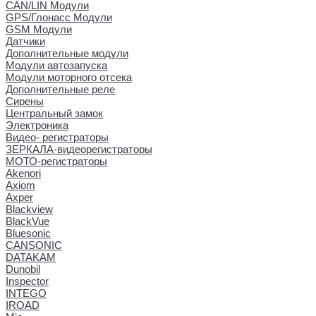
CAN/LIN Модули
GPS/Глонасс Модули
GSM Модули
Датчики
Дополнительные модули
Модули автозапуска
Модули моторного отсека
Дополнительные реле
Сирены
Центральный замок
Электроника
Видео- регистраторы
ЗЕРКАЛА-видеорегистраторы
МОТО-регистраторы
Akenori
Axiom
Axper
Blackview
BlackVue
Bluesonic
CANSONIC
DATAKAM
Dunobil
Inspector
INTEGO
IROAD