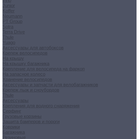
Inno
Junior
Koffer
Neumann
PT Group
Sotra
Terra Drive
Thule
Yuago
Аксессуары для автобоксов
Крепеж велосипедов
На крышу
На крышку багажника
Крепление для велосипеда на фаркоп
На запасное колесо
Хранение велосипедов
Аксессуары и запчасти для велобагажников
Крепеж лыж и сноубордов
Thule
Аксессуары
Крепления для водного снаряжения
Серфинг
Грузовые корзины
Защита бамперов и пороги
Коврики
Багажника
Резиновые