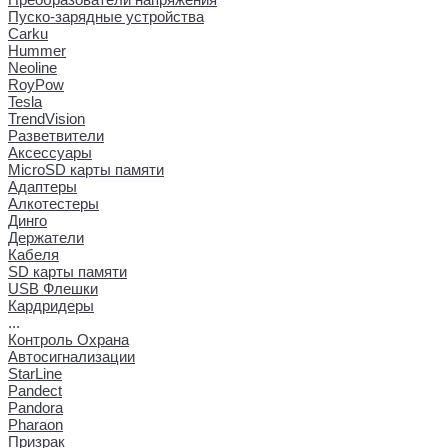
Пуско-зарядные устройства
Carku
Hummer
Neoline
RoyPow
Tesla
TrendVision
Разветвители
Аксессуары
MicroSD карты памяти
Адаптеры
Алкотестеры
Динго
Держатели
Кабеля
SD карты памяти
USB Флешки
Кардридеры
...
Контроль Охрана
Автосигнализации
StarLine
Pandect
Pandora
Pharaon
Призрак