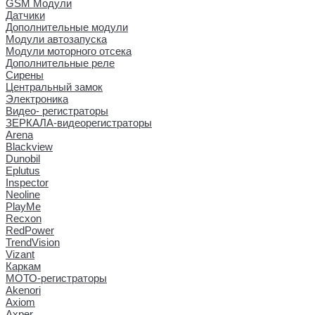
GSM Модули
Датчики
Дополнительные модули
Модули автозапуска
Модули моторного отсека
Дополнительные реле
Сирены
Центральный замок
Электроника
Видео- регистраторы
ЗЕРКАЛА-видеорегистраторы
Arena
Blackview
Dunobil
Eplutus
Inspector
Neoline
PlayMe
Recxon
RedPower
TrendVision
Vizant
Каркам
МОТО-регистраторы
Akenori
Axiom
Axper