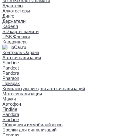
MicroSD карты памяти
Адаптеры
Алкотестеры
Динго
Держатели
Кабеля
SD карты памяти
USB Флешки
Кардридеры
Контроль Охрана
Автосигнализации
StarLine
Pandect
Pandora
Pharaon
Призрак
Комплектующие для автосигнализаций
Мотосигнализации
Маяки
Автофон
FindMe
Pandora
StarLine
Обходчики иммобилайзеров
Брелки для сигнализаций
Cenmax