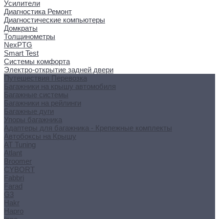
Усилители
Диагностика Ремонт
Диагностические компьютеры
Домкраты
Толщинометры
NexPTG
Smart Test
Системы комфорта
Электро-открытие задней двери
Путешествия Перевозка
Багажники на крышу автомобиля
Багажные системы
Багажники на рейлинги
Багажные дуги
Упоры багажника
Адаптеры для багажника - Крепежные комплекты
Автобоксы на Крышу
AT Tuning
Atlant
Broomer
CYBORT
Fabbri
Farad
G3
Hakr
Hapro