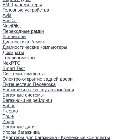
FM-Трансмиттеры
Головные устройства
Avis
FarCar
NaviPilot
Переходные рамки
Усилители
Диагностика Ремонт
Диагностические компьютеры
Домкраты
Толщинометры
NexPTG
Smart Test
Системы комфорта
Электро-открытие задней двери
Путешествия Перевозка
Багажники на крышу автомобиля
Багажные системы
Багажники на рейлинги
Fabbri
Ficopro
Thule
Zoger
Багажные дуги
Упоры багажника
Адаптеры для багажника - Крепежные комплекты