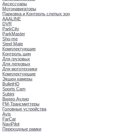
Аксессуары
Мотонавигаторы
Парковка и Контроль слепых зон
AAALINE
DVR
ParkCity
ParkMaster
Sho-me
Steel Mate
Комплектующие
Контроль шин
Для грузовых
Для легковых
Для мототехники
Комплектующие
Экшен камеры
BulletHD
Sports Cam
Subini
Видео Аудио
FM-Трансмиттеры
Головные устройства
Avis
FarCar
NaviPilot
Переходные рамки