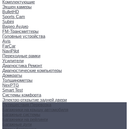
Комплектующие
Экшен камеры
BulletHD
Sports Cam
Subini
Видео Аудио
FM-Трансмиттеры
Головные устройства
Avis
FarCar
NaviPilot
Переходные рамки
Усилители
Диагностика Ремонт
Диагностические компьютеры
Домкраты
Толщинометры
NexPTG
Smart Test
Системы комфорта
Электро-открытие задней двери
Путешествия Перевозка
Багажники на крышу автомобиля
Багажные системы
Багажники на рейлинги
Багажные дуги