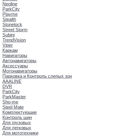
Neoline
ParkCity
Playme
Stealth
Stonelock
Street Storm
Subini
TrendVision
Viper
Каркам
Навигаторы
Автонавигаторы
Аксессуары
Мотонавигаторы
Парковка и Контроль слепых зон
AAALINE
DVR
ParkCity
ParkMaster
Sho-me
Steel Mate
Комплектующие
Контроль шин
Для грузовых
Для легковых
Для мототехники