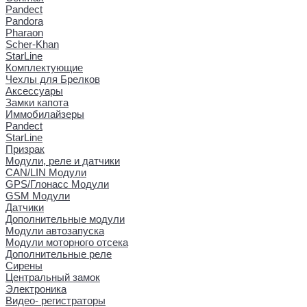
Pandect
Pandora
Pharaon
Scher-Khan
StarLine
Комплектующие
Чехлы для Брелков
Аксессуары
Замки капота
Иммобилайзеры
Pandect
StarLine
Призрак
Модули, реле и датчики
CAN/LIN Модули
GPS/Глонасс Модули
GSM Модули
Датчики
Дополнительные модули
Модули автозапуска
Модули моторного отсека
Дополнительные реле
Сирены
Центральный замок
Электроника
Видео- регистраторы