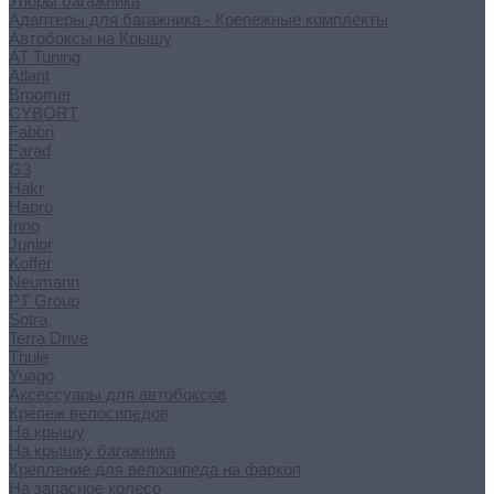
Упоры багажника
Адаптеры для багажника - Крепежные комплекты
Автобоксы на Крышу
AT Tuning
Atlant
Broomer
CYBORT
Fabbri
Farad
G3
Hakr
Hapro
Inno
Junior
Koffer
Neumann
PT Group
Sotra
Terra Drive
Thule
Yuago
Аксессуары для автобоксов
Крепеж велосипедов
На крышу
На крышку багажника
Крепление для велосипеда на фаркоп
На запасное колесо