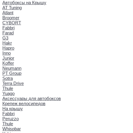
Автобоксы на Крышу
AT Tuning
Atlant
Broomer
CYBORT
Fabbri
Farad
G3
Hakr
Hapro
Inno
Junior
Koffer
Neumann
PT Group
Sotra
Terra Drive
Thule
Yuago
Аксессуары для автобоксов
Крепеж велосипедов
На крышу
Fabbri
Peruzzo
Thule
Whispbar