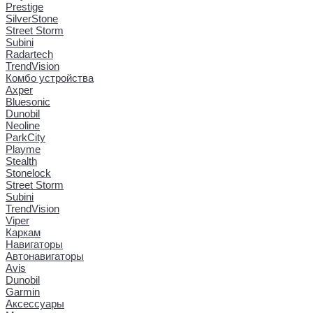
Prestige
SilverStone
Street Storm
Subini
Radartech
TrendVision
Комбо устройства
Axper
Bluesonic
Dunobil
Neoline
ParkCity
Playme
Stealth
Stonelock
Street Storm
Subini
TrendVision
Viper
Каркам
Навигаторы
Автонавигаторы
Avis
Dunobil
Garmin
Аксессуары