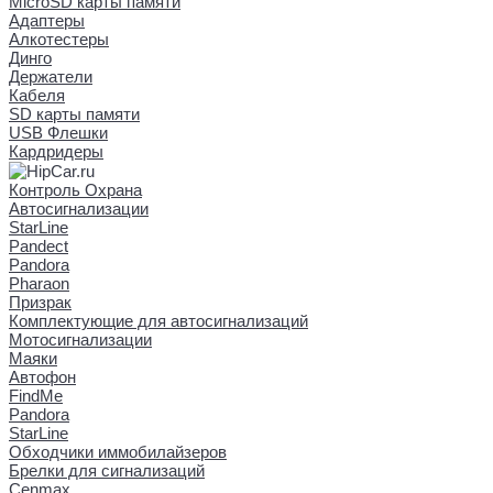
MicroSD карты памяти
Адаптеры
Алкотестеры
Динго
Держатели
Кабеля
SD карты памяти
USB Флешки
Кардридеры
Контроль Охрана
Автосигнализации
StarLine
Pandect
Pandora
Pharaon
Призрак
Комплектующие для автосигнализаций
Мотосигнализации
Маяки
Автофон
FindMe
Pandora
StarLine
Обходчики иммобилайзеров
Брелки для сигнализаций
Cenmax