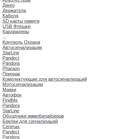
Динго
Держатели
Кабеля
SD карты памяти
USB Флешки
Кардридеры
...
Контроль Охрана
Автосигнализации
StarLine
Pandect
Pandora
Pharaon
Призрак
Комплектующие для автосигнализаций
Мотосигнализации
Маяки
Автофон
FindMe
Pandora
StarLine
Обходчики иммобилайзеров
Брелки для сигнализаций
Cenmax
Pandect
Pandora