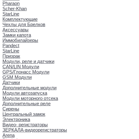
Pharaon
Scher-Khan
StarLine
Комплектующие
Чехлы для Брелков
Аксессуары
Замки капота
Иммобилайзеры
Pandect
StarLine
Призрак
Модули, реле и датчики
CAN/LIN Модули
GPS/Глонасс Модули
GSM Модули
Датчики
Дополнительные модули
Модули автозапуска
Модули моторного отсека
Дополнительные реле
Сирены
Центральный замок
Электроника
Видео- регистраторы
ЗЕРКАЛА-видеорегистраторы
Arena