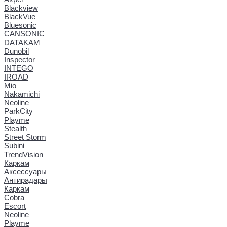
Blackview
BlackVue
Bluesonic
CANSONIC
DATAKAM
Dunobil
Inspector
INTEGO
IROAD
Mio
Nakamichi
Neoline
ParkCity
Playme
Stealth
Street Storm
Subini
TrendVision
Каркам
Аксессуары
Антирадары
Каркам
Cobra
Escort
Neoline
Playme