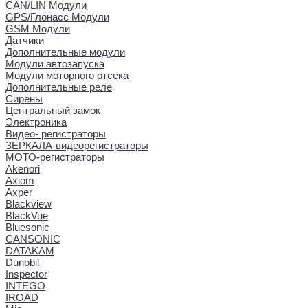
CAN/LIN Модули
GPS/Глонасс Модули
GSM Модули
Датчики
Дополнительные модули
Модули автозапуска
Модули моторного отсека
Дополнительные реле
Сирены
Центральный замок
Электроника
Видео- регистраторы
ЗЕРКАЛА-видеорегистраторы
МОТО-регистраторы
Akenori
Axiom
Axper
Blackview
BlackVue
Bluesonic
CANSONIC
DATAKAM
Dunobil
Inspector
INTEGO
IROAD