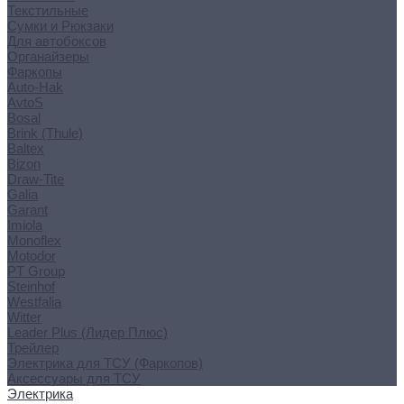
Текстильные
Сумки и Рюкзаки
Для автобоксов
Органайзеры
Фаркопы
Auto-Hak
AvtoS
Bosal
Brink (Thule)
Baltex
Bizon
Draw-Tite
Galia
Garant
Imiola
Monoflex
Motodor
PT Group
Steinhof
Westfalia
Witter
Leader Plus (Лидер Плюс)
Трейлер
Электрика для ТСУ (Фаркопов)
Аксессуары для ТСУ
Электрика