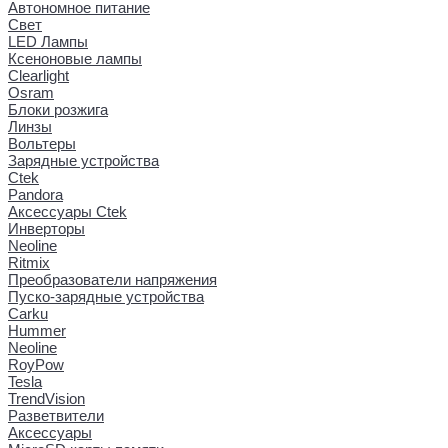
Автономное питание
Свет
LED Лампы
Ксеноновые лампы
Clearlight
Osram
Блоки розжига
Линзы
Вольтеры
Зарядные устройства
Ctek
Pandora
Аксессуары Ctek
Инверторы
Neoline
Ritmix
Преобразователи напряжения
Пуско-зарядные устройства
Carku
Hummer
Neoline
RoyPow
Tesla
TrendVision
Разветвители
Аксессуары