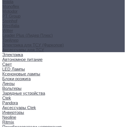
Imiola
Monoflex
Motodor
PT Group
Steinhof
Westfalia
Witter
Leader Plus (Лидер Плюс)
Трейлер
Электрика для ТСУ (Фаркопов)
Аксессуары для ТСУ
Электрика
Автономное питание
Свет
LED Лампы
Ксеноновые лампы
Блоки розжига
Линзы
Вольтеры
Зарядные устройства
Ctek
Pandora
Аксессуары Ctek
Инверторы
Neoline
Ritmix
Преобразователи напряжения