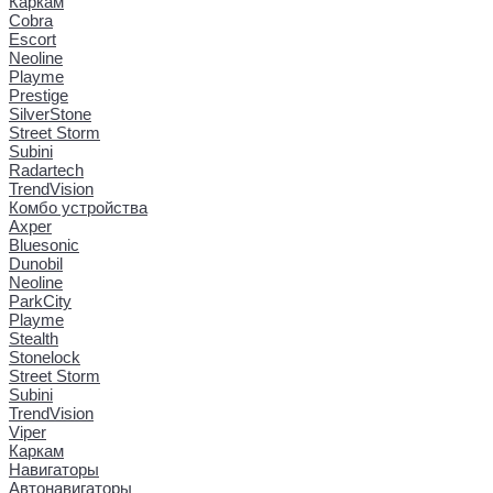
Каркам
Cobra
Escort
Neoline
Playme
Prestige
SilverStone
Street Storm
Subini
Radartech
TrendVision
Комбо устройства
Axper
Bluesonic
Dunobil
Neoline
ParkCity
Playme
Stealth
Stonelock
Street Storm
Subini
TrendVision
Viper
Каркам
Навигаторы
Автонавигаторы