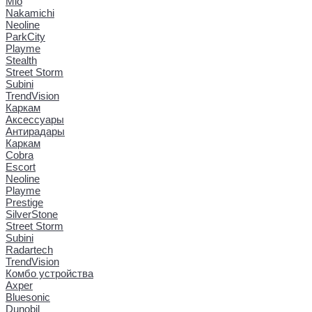
Mio
Nakamichi
Neoline
ParkCity
Playme
Stealth
Street Storm
Subini
TrendVision
Каркам
Аксессуары
Антирадары
Каркам
Cobra
Escort
Neoline
Playme
Prestige
SilverStone
Street Storm
Subini
Radartech
TrendVision
Комбо устройства
Axper
Bluesonic
Dunobil