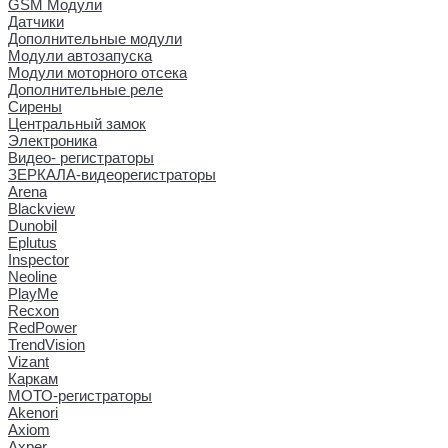
GSM Модули
Датчики
Дополнительные модули
Модули автозапуска
Модули моторного отсека
Дополнительные реле
Сирены
Центральный замок
Электроника
Видео- регистраторы
ЗЕРКАЛА-видеорегистраторы
Arena
Blackview
Dunobil
Eplutus
Inspector
Neoline
PlayMe
Recxon
RedPower
TrendVision
Vizant
Каркам
МОТО-регистраторы
Akenori
Axiom
Axper