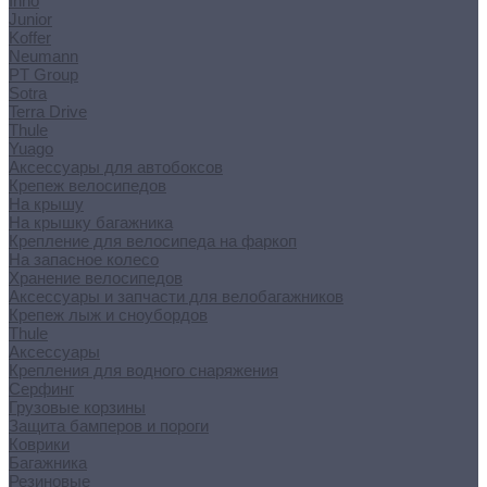
Inno
Junior
Koffer
Neumann
PT Group
Sotra
Terra Drive
Thule
Yuago
Аксессуары для автобоксов
Крепеж велосипедов
На крышу
На крышку багажника
Крепление для велосипеда на фаркоп
На запасное колесо
Хранение велосипедов
Аксессуары и запчасти для велобагажников
Крепеж лыж и сноубордов
Thule
Аксессуары
Крепления для водного снаряжения
Серфинг
Грузовые корзины
Защита бамперов и пороги
Коврики
Багажника
Резиновые