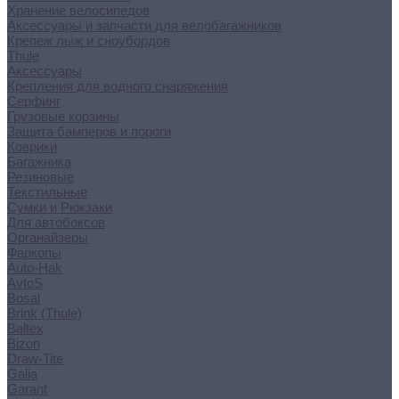
Хранение велосипедов
Аксессуары и запчасти для велобагажников
Крепеж лыж и сноубордов
Thule
Аксессуары
Крепления для водного снаряжения
Серфинг
Грузовые корзины
Защита бамперов и пороги
Коврики
Багажника
Резиновые
Текстильные
Сумки и Рюкзаки
Для автобоксов
Органайзеры
Фаркопы
Auto-Hak
AvtoS
Bosal
Brink (Thule)
Baltex
Bizon
Draw-Tite
Galia
Garant