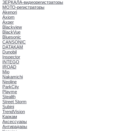
ЗЕРКАЛА-видеорегистраторы
МОТО-регистраторы
Akenori
Axiom
Axper
Blackview
BlackVue
Bluesonic
CANSONIC
DATAKAM
Dunobil
Inspector
INTEGO
IROAD
Mio
Nakamichi
Neoline
ParkCity
Playme
Stealth
Street Storm
Subini
TrendVision
Каркам
Аксессуары
Антирадары