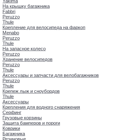
Yakima
На крышку багажника
Fabbri
Peruzzo
Thule
Крепление для велосипеда на фаркоп
Menabo
Peruzzo
Thule
На запасное колесо
Peruzzo
Хранение велосипедов
Peruzzo
Thule
Аксессуары и запчасти для велобагажников
Peruzzo
Thule
Крепеж лыж и сноубордов
Thule
Аксессуары
Крепления для водного снаряжения
Серфинг
Грузовые корзины
Защита бамперов и пороги
Коврики
Багажника
Резиновые