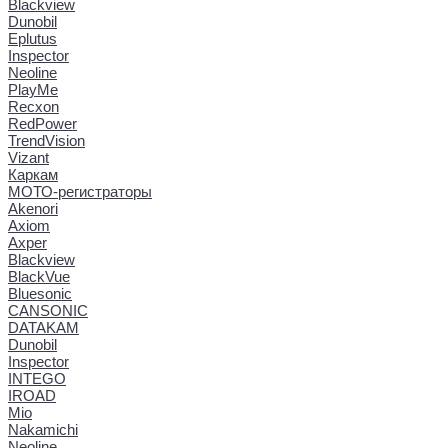
Blackview
Dunobil
Eplutus
Inspector
Neoline
PlayMe
Recxon
RedPower
TrendVision
Vizant
Каркам
МОТО-регистраторы
Akenori
Axiom
Axper
Blackview
BlackVue
Bluesonic
CANSONIC
DATAKAM
Dunobil
Inspector
INTEGO
IROAD
Mio
Nakamichi
Neoline