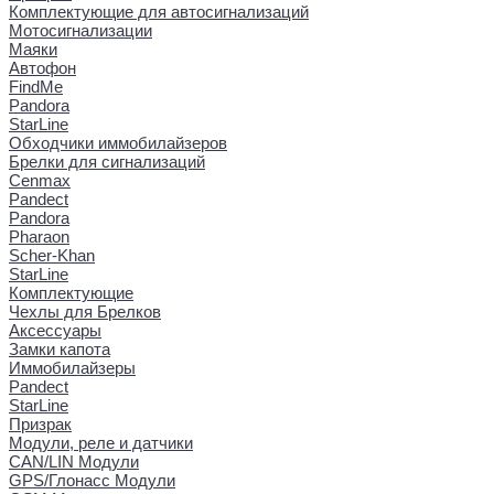
Комплектующие для автосигнализаций
Мотосигнализации
Маяки
Автофон
FindMe
Pandora
StarLine
Обходчики иммобилайзеров
Брелки для сигнализаций
Cenmax
Pandect
Pandora
Pharaon
Scher-Khan
StarLine
Комплектующие
Чехлы для Брелков
Аксессуары
Замки капота
Иммобилайзеры
Pandect
StarLine
Призрак
Модули, реле и датчики
CAN/LIN Модули
GPS/Глонасс Модули