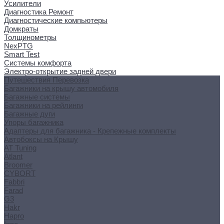
Усилители
Диагностика Ремонт
Диагностические компьютеры
Домкраты
Толщинометры
NexPTG
Smart Test
Системы комфорта
Электро-открытие задней двери
Путешествия Перевозка
Багажники на крышу автомобиля
Багажные системы
Багажники на рейлинги
Багажные дуги
Упоры багажника
Адаптеры для багажника - Крепежные комплекты
Автобоксы на Крышу
AT Tuning
Atlant
Broomer
CYBORT
Fabbri
Farad
G3
Hakr
Hapro