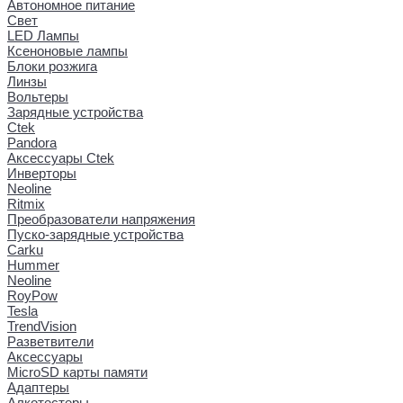
Автономное питание
Свет
LED Лампы
Ксеноновые лампы
Блоки розжига
Линзы
Вольтеры
Зарядные устройства
Ctek
Pandora
Аксессуары Ctek
Инверторы
Neoline
Ritmix
Преобразователи напряжения
Пуско-зарядные устройства
Carku
Hummer
Neoline
RoyPow
Tesla
TrendVision
Разветвители
Аксессуары
MicroSD карты памяти
Адаптеры
Алкотестеры