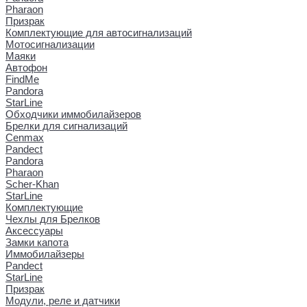
Pharaon
Призрак
Комплектующие для автосигнализаций
Мотосигнализации
Маяки
Автофон
FindMe
Pandora
StarLine
Обходчики иммобилайзеров
Брелки для сигнализаций
Cenmax
Pandect
Pandora
Pharaon
Scher-Khan
StarLine
Комплектующие
Чехлы для Брелков
Аксессуары
Замки капота
Иммобилайзеры
Pandect
StarLine
Призрак
Модули, реле и датчики