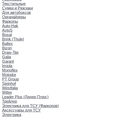
Текстильные
Сумки и Рюкзаки
Для автобоксов
Органайзеры
Фаркопы
Auto-Hak
AvtoS
Bosal
Brink (Thule)
Baltex
Bizon
Draw-Tite
Galia
Garant
Imiola
Monoflex
Motodor
PT Group
Steinhof
Westfalia
Witter
Leader Plus (Лидер Плюс)
Трейлер
Электрика для ТСУ (Фаркопов)
Аксессуары для ТСУ
Электрика