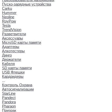
Пуско-зарядные устройства
Carku
Hummer
Neoline
RoyPow
Tesla
TrendVision
Разветвители
Аксессуары
MicroSD карты памяти
Адаптеры
Алкотестеры
Динго
Держатели
Кабеля
SD карты памяти
USB Флешки
Кардридеры
...
Контроль Охрана
Автосигнализации
StarLine
Pandect
Pandora
Pharaon
Призрак