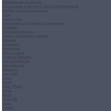
Хранение велосипедов
Аксессуары и запчасти для велобагажников
Крепеж лыж и сноубордов
Thule
Аксессуары
Крепления для водного снаряжения
Серфинг
Грузовые корзины
Защита бамперов и пороги
Коврики
Багажника
Резиновые
Текстильные
Сумки и Рюкзаки
Для автобоксов
Органайзеры
Фаркопы
Auto-Hak
AvtoS
Bosal
Brink (Thule)
Baltex
Bizon
Draw-Tite
Galia
Garant