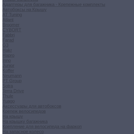
Адаптеры для багажника - Крепежные комплекты
Автобоксы на Крышу
AT Tuning
Atlant
Broomer
CYBORT
Fabbri
Farad
G3
Hakr
Hapro
Inno
Junior
Koffer
Neumann
PT Group
Sotra
Terra Drive
Thule
Yuago
Аксессуары для автобоксов
Крепеж велосипедов
На крышу
На крышку багажника
Крепление для велосипеда на фаркоп
На запасное колесо