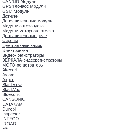
CAN/LIN Модули
GPS/Глонасс Модули
GSM Модули
Датчики
Дополнительные модули
Модули автозапуска
Модули моторного отсека
Дополнительные реле
Сирены
Центральный замок
Электроника
Видео- регистраторы
ЗЕРКАЛА-видеорегистраторы
МОТО-регистраторы
Akenori
Axiom
Axper
Blackview
BlackVue
Bluesonic
CANSONIC
DATAKAM
Dunobil
Inspector
INTEGO
IROAD
Mio