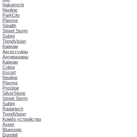
Nakamichi
Neoline
ParkCity
Playme
Stealth
Street Storm
Subini
TrendVision
Каркам
Аксессуары
Антирадары
Каркам
Cobra
Escort
Neoline
Playme
Prestige
SilverStone
Street Storm
Subini
Radartech
TrendVision
Комбо устройства
Axper
Bluesonic
Dunobil