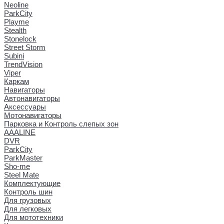
Neoline
ParkCity
Playme
Stealth
Stonelock
Street Storm
Subini
TrendVision
Viper
Каркам
Навигаторы
Автонавигаторы
Аксессуары
Мотонавигаторы
Парковка и Контроль слепых зон
AAALINE
DVR
ParkCity
ParkMaster
Sho-me
Steel Mate
Комплектующие
Контроль шин
Для грузовых
Для легковых
Для мототехники