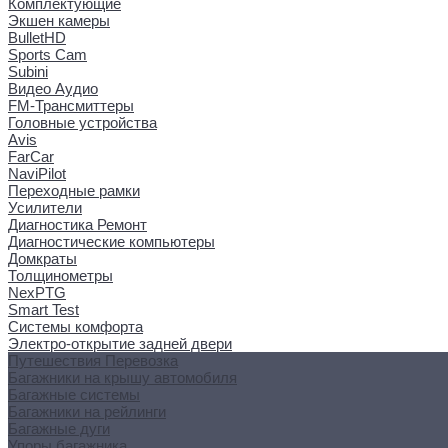
Комплектующие
Экшен камеры
BulletHD
Sports Cam
Subini
Видео Аудио
FM-Трансмиттеры
Головные устройства
Avis
FarCar
NaviPilot
Переходные рамки
Усилители
Диагностика Ремонт
Диагностические компьютеры
Домкраты
Толщинометры
NexPTG
Smart Test
Системы комфорта
Электро-открытие задней двери
Путешествия Перевозка
Багажники на крышу автомобиля
Багажные системы
Багажники на рейлинги
Багажные дуги
Упоры багажника