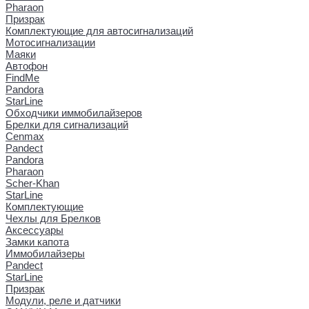
Pharaon
Призрак
Комплектующие для автосигнализаций
Мотосигнализации
Маяки
Автофон
FindMe
Pandora
StarLine
Обходчики иммобилайзеров
Брелки для сигнализаций
Cenmax
Pandect
Pandora
Pharaon
Scher-Khan
StarLine
Комплектующие
Чехлы для Брелков
Аксессуары
Замки капота
Иммобилайзеры
Pandect
StarLine
Призрак
Модули, реле и датчики