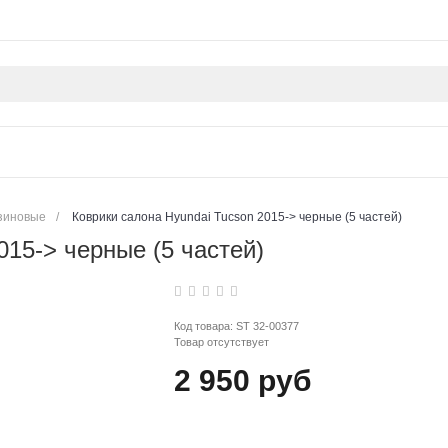
зиновые
/
Коврики салона Hyundai Tucson 2015-> черные (5 частей)
015-> черные (5 частей)
Код товара:
ST 32-00377
Товар отсутствует
2 950 руб