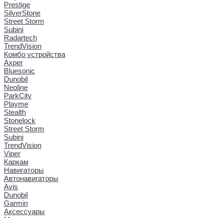
Prestige
SilverStone
Street Storm
Subini
Radartech
TrendVision
Комбо устройства
Axper
Bluesonic
Dunobil
Neoline
ParkCity
Playme
Stealth
Stonelock
Street Storm
Subini
TrendVision
Viper
Каркам
Навигаторы
Автонавигаторы
Avis
Dunobil
Garmin
Аксессуары