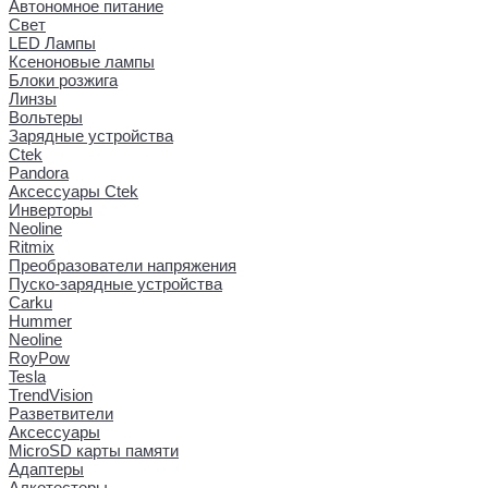
Автономное питание
Свет
LED Лампы
Ксеноновые лампы
Блоки розжига
Линзы
Вольтеры
Зарядные устройства
Ctek
Pandora
Аксессуары Ctek
Инверторы
Neoline
Ritmix
Преобразователи напряжения
Пуско-зарядные устройства
Carku
Hummer
Neoline
RoyPow
Tesla
TrendVision
Разветвители
Аксессуары
MicroSD карты памяти
Адаптеры
Алкотестеры