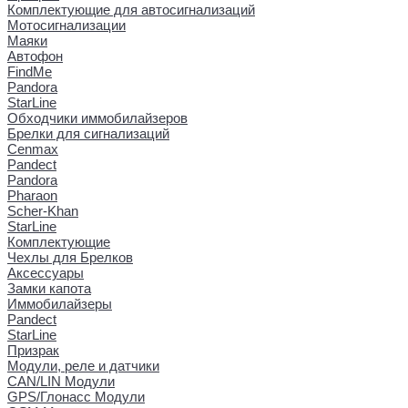
Комплектующие для автосигнализаций
Мотосигнализации
Маяки
Автофон
FindMe
Pandora
StarLine
Обходчики иммобилайзеров
Брелки для сигнализаций
Cenmax
Pandect
Pandora
Pharaon
Scher-Khan
StarLine
Комплектующие
Чехлы для Брелков
Аксессуары
Замки капота
Иммобилайзеры
Pandect
StarLine
Призрак
Модули, реле и датчики
CAN/LIN Модули
GPS/Глонасс Модули