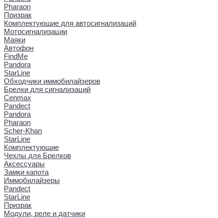
Pharaon
Призрак
Комплектующие для автосигнализаций
Мотосигнализации
Маяки
Автофон
FindMe
Pandora
StarLine
Обходчики иммобилайзеров
Брелки для сигнализаций
Cenmax
Pandect
Pandora
Pharaon
Scher-Khan
StarLine
Комплектующие
Чехлы для Брелков
Аксессуары
Замки капота
Иммобилайзеры
Pandect
StarLine
Призрак
Модули, реле и датчики