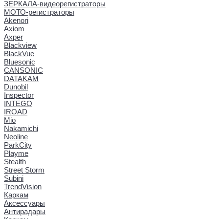
ЗЕРКАЛА-видеорегистраторы
МОТО-регистраторы
Akenori
Axiom
Axper
Blackview
BlackVue
Bluesonic
CANSONIC
DATAKAM
Dunobil
Inspector
INTEGO
IROAD
Mio
Nakamichi
Neoline
ParkCity
Playme
Stealth
Street Storm
Subini
TrendVision
Каркам
Аксессуары
Антирадары