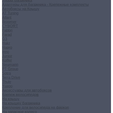
Упоры багажника
Адаптеры для багажника - Крепежные комплекты
Автобоксы на Крышу
AT Tuning
Atlant
Broomer
CYBORT
Fabbri
Farad
G3
Hakr
Hapro
Inno
Junior
Koffer
Neumann
PT Group
Sotra
Terra Drive
Thule
Yuago
Аксессуары для автобоксов
Крепеж велосипедов
На крышу
На крышку багажника
Крепление для велосипеда на фаркоп
На запасное колесо