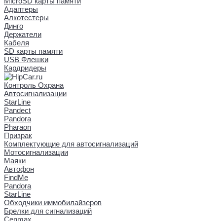
MicroSD карты памяти
Адаптеры
Алкотестеры
Динго
Держатели
Кабеля
SD карты памяти
USB Флешки
Кардридеры
Контроль Охрана
Автосигнализации
StarLine
Pandect
Pandora
Pharaon
Призрак
Комплектующие для автосигнализаций
Мотосигнализации
Маяки
Автофон
FindMe
Pandora
StarLine
Обходчики иммобилайзеров
Брелки для сигнализаций
Cenmax