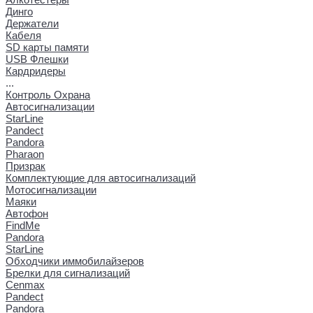
Динго
Держатели
Кабеля
SD карты памяти
USB Флешки
Кардридеры
...
Контроль Охрана
Автосигнализации
StarLine
Pandect
Pandora
Pharaon
Призрак
Комплектующие для автосигнализаций
Мотосигнализации
Маяки
Автофон
FindMe
Pandora
StarLine
Обходчики иммобилайзеров
Брелки для сигнализаций
Cenmax
Pandect
Pandora