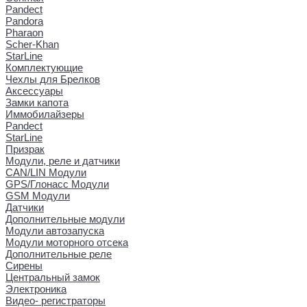
Pandect
Pandora
Pharaon
Scher-Khan
StarLine
Комплектующие
Чехлы для Брелков
Аксессуары
Замки капота
Иммобилайзеры
Pandect
StarLine
Призрак
Модули, реле и датчики
CAN/LIN Модули
GPS/Глонасс Модули
GSM Модули
Датчики
Дополнительные модули
Модули автозапуска
Модули моторного отсека
Дополнительные реле
Сирены
Центральный замок
Электроника
Видео- регистраторы