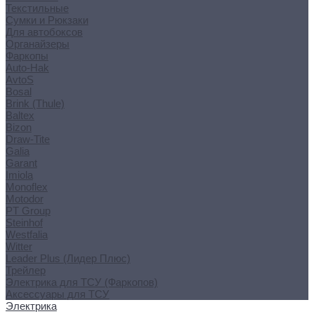
Текстильные
Сумки и Рюкзаки
Для автобоксов
Органайзеры
Фаркопы
Auto-Hak
AvtoS
Bosal
Brink (Thule)
Baltex
Bizon
Draw-Tite
Galia
Garant
Imiola
Monoflex
Motodor
PT Group
Steinhof
Westfalia
Witter
Leader Plus (Лидер Плюс)
Трейлер
Электрика для ТСУ (Фаркопов)
Аксессуары для ТСУ
Электрика