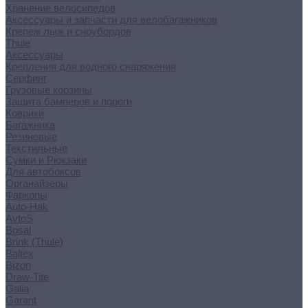
Хранение велосипедов
Аксессуары и запчасти для велобагажников
Крепеж лыж и сноубордов
Thule
Аксессуары
Крепления для водного снаряжения
Серфинг
Грузовые корзины
Защита бамперов и пороги
Коврики
Багажника
Резиновые
Текстильные
Сумки и Рюкзаки
Для автобоксов
Органайзеры
Фаркопы
Auto-Hak
AvtoS
Bosal
Brink (Thule)
Baltex
Bizon
Draw-Tite
Galia
Garant