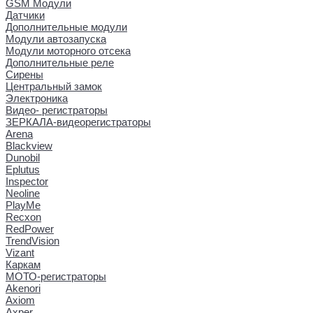
GSM Модули
Датчики
Дополнительные модули
Модули автозапуска
Модули моторного отсека
Дополнительные реле
Сирены
Центральный замок
Электроника
Видео- регистраторы
ЗЕРКАЛА-видеорегистраторы
Arena
Blackview
Dunobil
Eplutus
Inspector
Neoline
PlayMe
Recxon
RedPower
TrendVision
Vizant
Каркам
МОТО-регистраторы
Akenori
Axiom
Axper