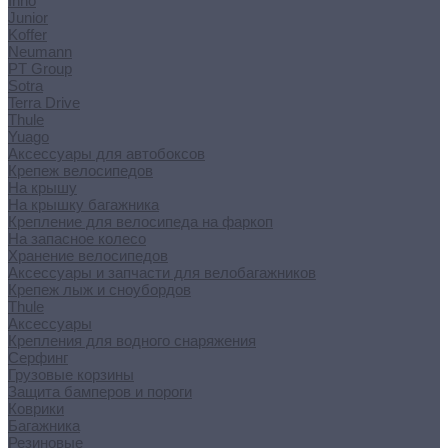
Inno
Junior
Koffer
Neumann
PT Group
Sotra
Terra Drive
Thule
Yuago
Аксессуары для автобоксов
Крепеж велосипедов
На крышу
На крышку багажника
Крепление для велосипеда на фаркоп
На запасное колесо
Хранение велосипедов
Аксессуары и запчасти для велобагажников
Крепеж лыж и сноубордов
Thule
Аксессуары
Крепления для водного снаряжения
Серфинг
Грузовые корзины
Защита бамперов и пороги
Коврики
Багажника
Резиновые