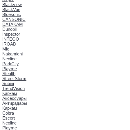
Blackview
BlackVue
Bluesonic
CANSONIC
DATAKAM
Dunobil
Inspector
INTEGO
IROAD
Mio
Nakamichi
Neoline
ParkCity
Playme
Stealth
Street Storm
Subini
TrendVision
Каркам
Аксессуары
Антирадары
Каркам
Cobra
Escort
Neoline
Playme