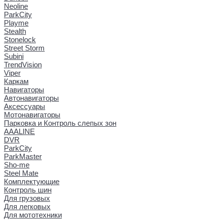
Neoline
ParkCity
Playme
Stealth
Stonelock
Street Storm
Subini
TrendVision
Viper
Каркам
Навигаторы
Автонавигаторы
Аксессуары
Мотонавигаторы
Парковка и Контроль слепых зон
AAALINE
DVR
ParkCity
ParkMaster
Sho-me
Steel Mate
Комплектующие
Контроль шин
Для грузовых
Для легковых
Для мототехники