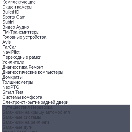
Комплектующие
Экшен камеры
BulletHD
Sports Cam
Subini
Видео Аудио
FM-Трансмиттеры
Головные устройства
Avis
FarCar
NaviPilot
Переходные рамки
Усилители
Диагностика Ремонт
Диагностические компьютеры
Домкраты
Толщинометры
NexPTG
Smart Test
Системы комфорта
Электро-открытие задней двери
Путешествия Перевозка
Багажники на крышу автомобиля
Багажные системы
Багажники на рейлинги
Багажные дуги