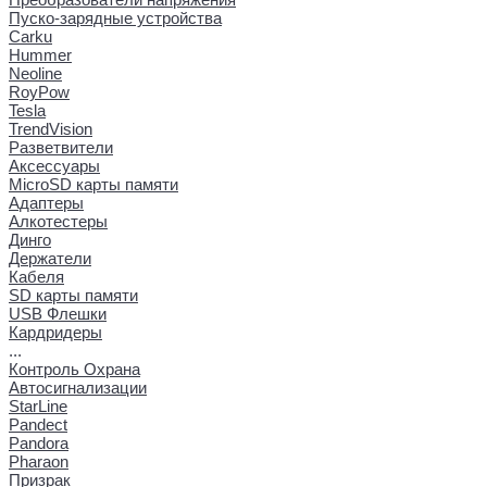
Пуско-зарядные устройства
Carku
Hummer
Neoline
RoyPow
Tesla
TrendVision
Разветвители
Аксессуары
MicroSD карты памяти
Адаптеры
Алкотестеры
Динго
Держатели
Кабеля
SD карты памяти
USB Флешки
Кардридеры
...
Контроль Охрана
Автосигнализации
StarLine
Pandect
Pandora
Pharaon
Призрак