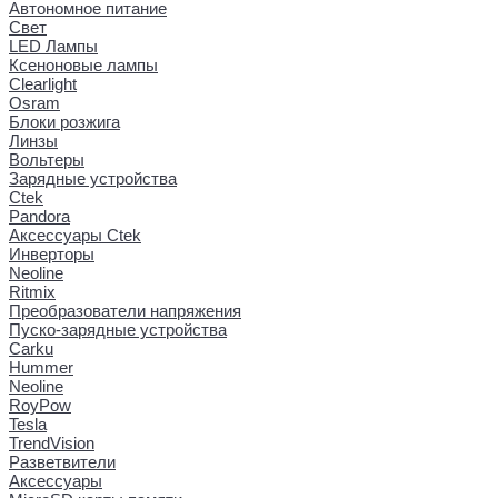
Автономное питание
Свет
LED Лампы
Ксеноновые лампы
Clearlight
Osram
Блоки розжига
Линзы
Вольтеры
Зарядные устройства
Ctek
Pandora
Аксессуары Ctek
Инверторы
Neoline
Ritmix
Преобразователи напряжения
Пуско-зарядные устройства
Carku
Hummer
Neoline
RoyPow
Tesla
TrendVision
Разветвители
Аксессуары