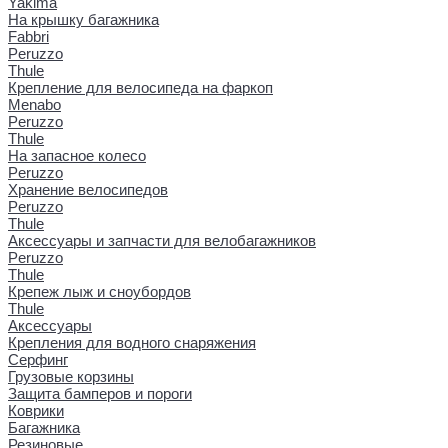
Yakima
На крышку багажника
Fabbri
Peruzzo
Thule
Крепление для велосипеда на фаркоп
Menabo
Peruzzo
Thule
На запасное колесо
Peruzzo
Хранение велосипедов
Peruzzo
Thule
Аксессуары и запчасти для велобагажников
Peruzzo
Thule
Крепеж лыж и сноубордов
Thule
Аксессуары
Крепления для водного снаряжения
Серфинг
Грузовые корзины
Защита бамперов и пороги
Коврики
Багажника
Резиновые