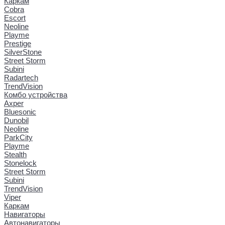
Каркам
Cobra
Escort
Neoline
Playme
Prestige
SilverStone
Street Storm
Subini
Radartech
TrendVision
Комбо устройства
Axper
Bluesonic
Dunobil
Neoline
ParkCity
Playme
Stealth
Stonelock
Street Storm
Subini
TrendVision
Viper
Каркам
Навигаторы
Автонавигаторы