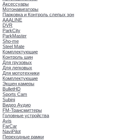
Аксессуары
Мотонавигаторы
Парковка и Контроль слепых зон
AAALINE
DVR
ParkCity
ParkMaster
Sho-me
Steel Mate
Комплектующие
Контроль шин
Для грузовых
Для легковых
Для мототехники
Комплектующие
Экшен камеры
BulletHD
Sports Cam
Subini
Видео Аудио
FM-Трансмиттеры
Головные устройства
Avis
FarCar
NaviPilot
Переходные рамки