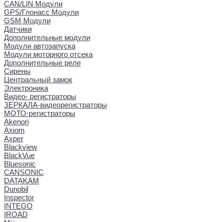
CAN/LIN Модули
GPS/Глонасс Модули
GSM Модули
Датчики
Дополнительные модули
Модули автозапуска
Модули моторного отсека
Дополнительные реле
Сирены
Центральный замок
Электроника
Видео- регистраторы
ЗЕРКАЛА-видеорегистраторы
МОТО-регистраторы
Akenori
Axiom
Axper
Blackview
BlackVue
Bluesonic
CANSONIC
DATAKAM
Dunobil
Inspector
INTEGO
IROAD