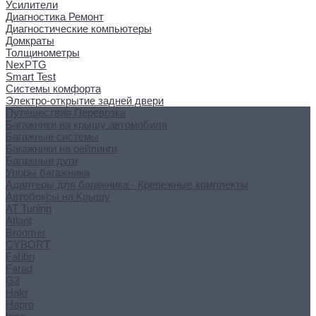
Усилители
Диагностика Ремонт
Диагностические компьютеры
Домкраты
Толщинометры
NexPTG
Smart Test
Системы комфорта
Электро-открытие задней двери
Путешествия Перевозка
Багажники на крышу автомобиля
Багажные системы
Багажники на рейлинги
Багажные дуги
Упоры багажника
Адаптеры для багажника - Крепежные комплекты
Автобоксы на Крышу
AT Tuning
Atlant
Broomer
CYBORT
Fabbri
Farad
G3
Hakr
Hapro