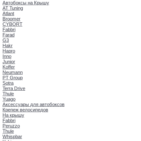
Автобоксы на Крышу
AT Tuning
Atlant
Broomer
CYBORT
Fabbri
Farad
G3
Hakr
Hapro
Inno
Junior
Koffer
Neumann
PT Group
Sotra
Terra Drive
Thule
Yuago
Аксессуары для автобоксов
Крепеж велосипедов
На крышу
Fabbri
Peruzzo
Thule
Whispbar