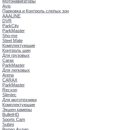
Мотонавигаторы
Avis
Парковка и Контроль слепых зон
AAALINE
DVR
ParkCity
ParkMaster
Sho-me
Steel Mate
Комплектующие
Контроль шин
Для грузовых
Carax
ParkMaster
Для легковых
Arena
CARAX
ParkMaster
Recxon
Slimtec
Для мототехники
Комплектующие
Экшен камеры
BulletHD
Sports Cam
Subini
Видео Аудио