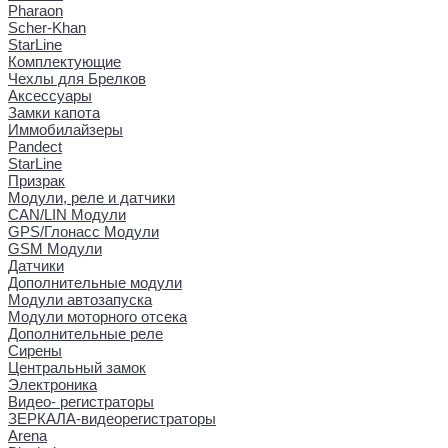
Pharaon
Scher-Khan
StarLine
Комплектующие
Чехлы для Брелков
Аксессуары
Замки капота
Иммобилайзеры
Pandect
StarLine
Призрак
Модули, реле и датчики
CAN/LIN Модули
GPS/Глонасс Модули
GSM Модули
Датчики
Дополнительные модули
Модули автозапуска
Модули моторного отсека
Дополнительные реле
Сирены
Центральный замок
Электроника
Видео- регистраторы
ЗЕРКАЛА-видеорегистраторы
Arena