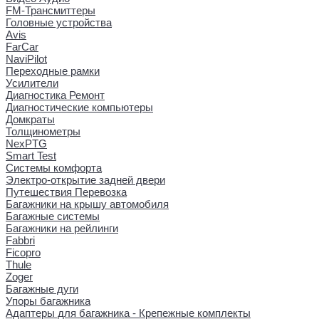
FM-Трансмиттеры
Головные устройства
Avis
FarCar
NaviPilot
Переходные рамки
Усилители
Диагностика Ремонт
Диагностические компьютеры
Домкраты
Толщинометры
NexPTG
Smart Test
Системы комфорта
Электро-открытие задней двери
Путешествия Перевозка
Багажники на крышу автомобиля
Багажные системы
Багажники на рейлинги
Fabbri
Ficopro
Thule
Zoger
Багажные дуги
Упоры багажника
Адаптеры для багажника - Крепежные комплекты