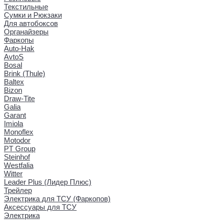
Текстильные
Сумки и Рюкзаки
Для автобоксов
Органайзеры
Фаркопы
Auto-Hak
AvtoS
Bosal
Brink (Thule)
Baltex
Bizon
Draw-Tite
Galia
Garant
Imiola
Monoflex
Motodor
PT Group
Steinhof
Westfalia
Witter
Leader Plus (Лидер Плюс)
Трейлер
Электрика для ТСУ (Фаркопов)
Аксессуары для ТСУ
Электрика