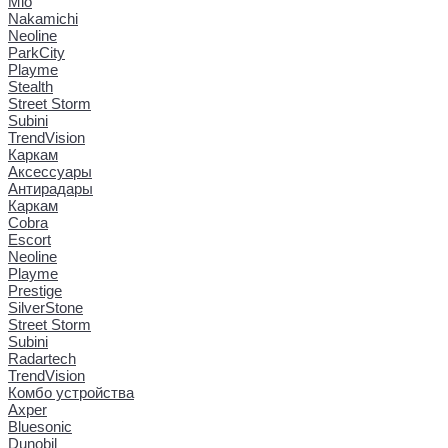
Mio
Nakamichi
Neoline
ParkCity
Playme
Stealth
Street Storm
Subini
TrendVision
Каркам
Аксессуары
Антирадары
Каркам
Cobra
Escort
Neoline
Playme
Prestige
SilverStone
Street Storm
Subini
Radartech
TrendVision
Комбо устройства
Axper
Bluesonic
Dunobil