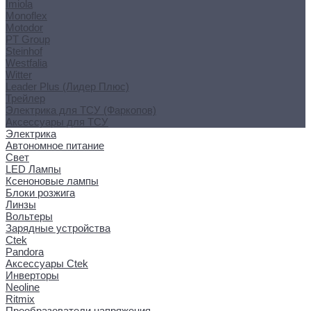
Imiola
Monoflex
Motodor
PT Group
Steinhof
Westfalia
Witter
Leader Plus (Лидер Плюс)
Трейлер
Электрика для ТСУ (Фаркопов)
Аксессуары для ТСУ
Электрика
Автономное питание
Свет
LED Лампы
Ксеноновые лампы
Блоки розжига
Линзы
Вольтеры
Зарядные устройства
Ctek
Pandora
Аксессуары Ctek
Инверторы
Neoline
Ritmix
Преобразователи напряжения