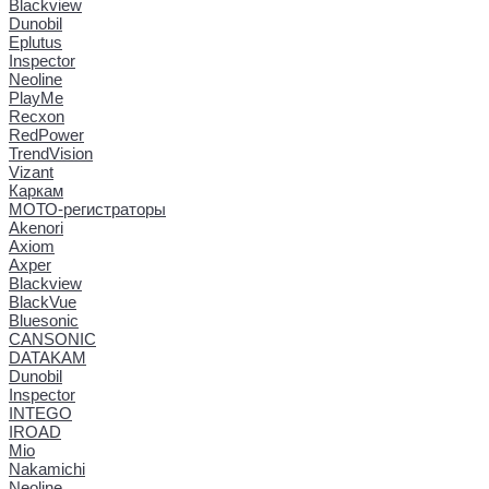
Blackview
Dunobil
Eplutus
Inspector
Neoline
PlayMe
Recxon
RedPower
TrendVision
Vizant
Каркам
МОТО-регистраторы
Akenori
Axiom
Axper
Blackview
BlackVue
Bluesonic
CANSONIC
DATAKAM
Dunobil
Inspector
INTEGO
IROAD
Mio
Nakamichi
Neoline