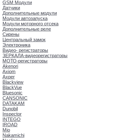
GSM Модули
Датчики
Дополнительные модули
Модули автозапуска
Модули моторного отсека
Дополнительные реле
Сирены
Центральный замок
Электроника
Видео- регистраторы
ЗЕРКАЛА-видеорегистраторы
МОТО-регистраторы
Akenori
Axiom
Axper
Blackview
BlackVue
Bluesonic
CANSONIC
DATAKAM
Dunobil
Inspector
INTEGO
IROAD
Mio
Nakamichi