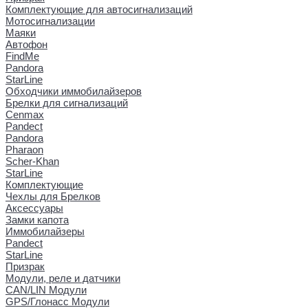
Комплектующие для автосигнализаций
Мотосигнализации
Маяки
Автофон
FindMe
Pandora
StarLine
Обходчики иммобилайзеров
Брелки для сигнализаций
Cenmax
Pandect
Pandora
Pharaon
Scher-Khan
StarLine
Комплектующие
Чехлы для Брелков
Аксессуары
Замки капота
Иммобилайзеры
Pandect
StarLine
Призрак
Модули, реле и датчики
CAN/LIN Модули
GPS/Глонасс Модули