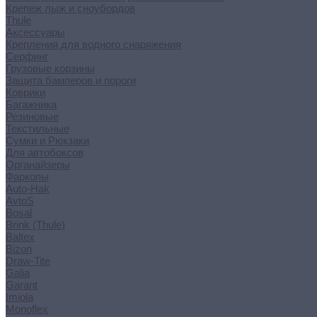
Крепеж лыж и сноубордов
Thule
Аксессуары
Крепления для водного снаряжения
Серфинг
Грузовые корзины
Защита бамперов и пороги
Коврики
Багажника
Резиновые
Текстильные
Сумки и Рюкзаки
Для автобоксов
Органайзеры
Фаркопы
Auto-Hak
AvtoS
Bosal
Brink (Thule)
Baltex
Bizon
Draw-Tite
Galia
Garant
Imiola
Monoflex