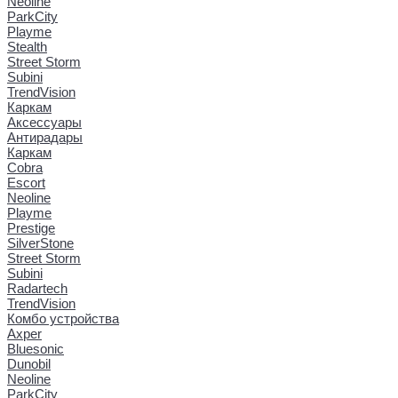
Neoline
ParkCity
Playme
Stealth
Street Storm
Subini
TrendVision
Каркам
Аксессуары
Антирадары
Каркам
Cobra
Escort
Neoline
Playme
Prestige
SilverStone
Street Storm
Subini
Radartech
TrendVision
Комбо устройства
Axper
Bluesonic
Dunobil
Neoline
ParkCity