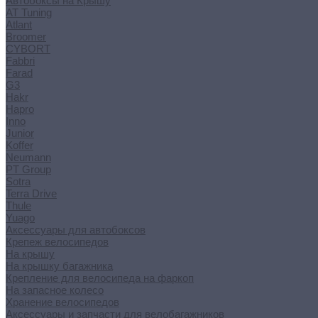
Автобоксы на Крышу
AT Tuning
Atlant
Broomer
CYBORT
Fabbri
Farad
G3
Hakr
Hapro
Inno
Junior
Koffer
Neumann
PT Group
Sotra
Terra Drive
Thule
Yuago
Аксессуары для автобоксов
Крепеж велосипедов
На крышу
На крышку багажника
Крепление для велосипеда на фаркоп
На запасное колесо
Хранение велосипедов
Аксессуары и запчасти для велобагажников