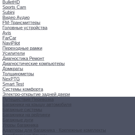
BulletHD
Sports Cam
Subini
Видео Аудио
FM-Трансмиттеры
Головные устройства
Avis
FarCar
NaviPilot
Переходные рамки
Усилители
Диагностика Ремонт
Диагностические компьютеры
Домкраты
Толщинометры
NexPTG
Smart Test
Системы комфорта
Электро-открытие задней двери
Путешествия Перевозка
Багажники на крышу автомобиля
Багажные системы
Багажники на рейлинги
Багажные дуги
Упоры багажника
Адаптеры для багажника - Крепежные комплекты