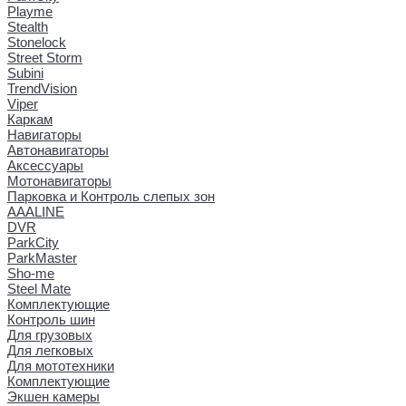
Playme
Stealth
Stonelock
Street Storm
Subini
TrendVision
Viper
Каркам
Навигаторы
Автонавигаторы
Аксессуары
Мотонавигаторы
Парковка и Контроль слепых зон
AAALINE
DVR
ParkCity
ParkMaster
Sho-me
Steel Mate
Комплектующие
Контроль шин
Для грузовых
Для легковых
Для мототехники
Комплектующие
Экшен камеры